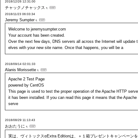
2018/12/26 12:31:00
チャックノチャックス
2018/11/23 06:03:34
Jeremy Sumpter
Welcome to jeremysumpter.com
Your account has been created.
Over the next few days, DNS servers all across the Internet will update
elves with your new site name. Once that happens, you will be a
2018/09/14 02:01:33
Alanis Morissette
Apache 2 Test Page
powered by CentOS
This page is used to test the proper operation of the Apache HTTP server
it has been installed. If you can read this page it means that the Apach
serve
2018/08/29 11:13:43
おおたうに
実は、ヴィトックスαExtra Editionは、＋１箱プレゼントキャンペーン