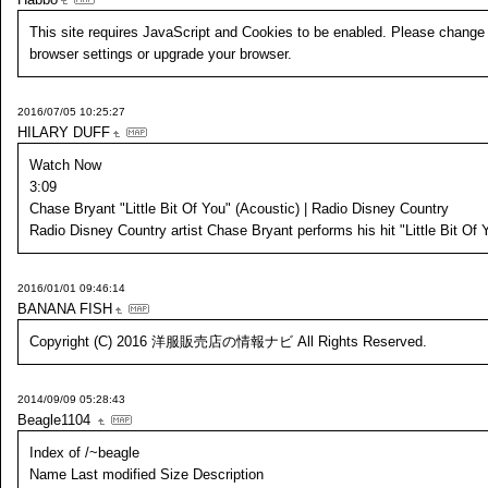
This site requires JavaScript and Cookies to be enabled. Please change
browser settings or upgrade your browser.
2016/07/05 10:25:27
HILARY DUFF
Watch Now
3:09
Chase Bryant "Little Bit Of You" (Acoustic) | Radio Disney Country
Radio Disney Country artist Chase Bryant performs his hit "Little Bit Of 
2016/01/01 09:46:14
BANANA FISH
Copyright (C) 2016 洋服販売店の情報ナビ All Rights Reserved.
2014/09/09 05:28:43
Beagle1104
Index of /~beagle
Name Last modified Size Description