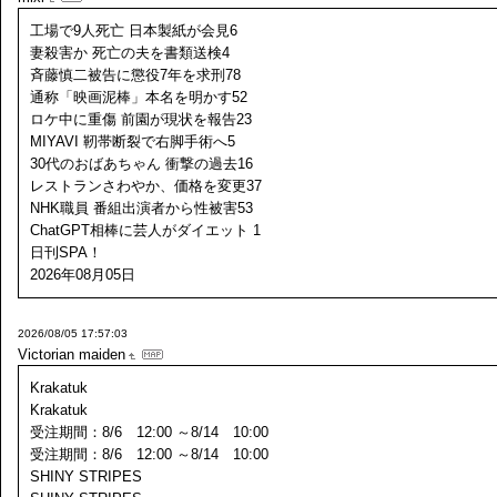
工場で9人死亡 日本製紙が会見6
妻殺害か 死亡の夫を書類送検4
斉藤慎二被告に懲役7年を求刑78
通称「映画泥棒」本名を明かす52
ロケ中に重傷 前園が現状を報告23
MIYAVI 靭帯断裂で右脚手術へ5
30代のおばあちゃん 衝撃の過去16
レストランさわやか、価格を変更37
NHK職員 番組出演者から性被害53
ChatGPT相棒に芸人がダイエット 1
日刊SPA！
2026年08月05日
2026/08/05 17:57:03
Victorian maiden
Krakatuk
Krakatuk
受注期間：8/6 12:00 ～8/14 10:00
受注期間：8/6 12:00 ～8/14 10:00
SHINY STRIPES