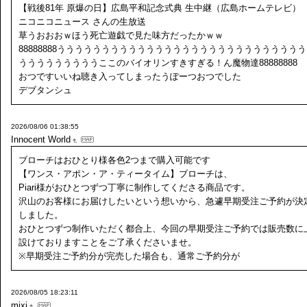
【戦後81年 原爆の日】広島平和記念式典 生中継（広島ホームテレビ）
ニコニコニュース さんの生放送
草うおおおｗほう死亡遊戯で見た味方だったかｗｗ
88888888ううううううううううううううううううううううううううう
うううううううううここのバイオリンすきすぎる！ん魔物達88888888
おつですいいね聴き入ってしまったうぽーつおつでした
デブタンシュ
2026/08/06 01:38:55
Innocent World
ブローチはおひとり様各色2つまで購入可能です
【ワンス・アポン・ア・ティータイム】ブローチは、
Piari様がおひとつずつ丁寧に制作してくださる商品です。
沢山のお客様にお届けしたいという想いから、急遽早期受注ご予約が決
しました。
おひとつずつ制作いただく都合上、今回の早期受注ご予約では販売数に
設けておりますことをご了承くださいませ。
※早期受注ご予約分が完売した場合も、通常ご予約分が
2026/08/05 18:23:11
mixi