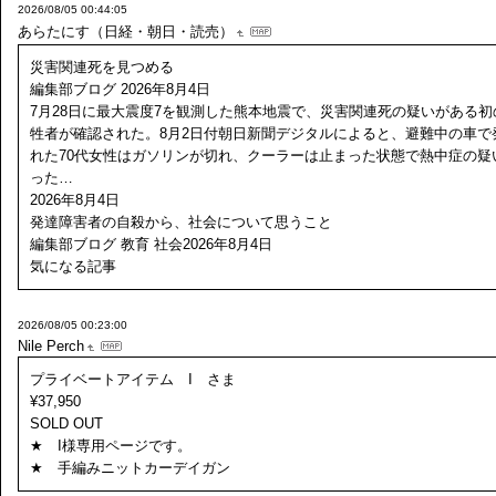
2026/08/05 00:44:05
あらたにす（日経・朝日・読売）
災害関連死を見つめる
編集部ブログ 2026年8月4日
7月28日に最大震度7を観測した熊本地震で、災害関連死の疑いがある初
牲者が確認された。8月2日付朝日新聞デジタルによると、避難中の車で
れた70代女性はガソリンが切れ、クーラーは止まった状態で熱中症の疑
った…
2026年8月4日
発達障害者の自殺から、社会について思うこと
編集部ブログ 教育 社会2026年8月4日
気になる記事
2026/08/05 00:23:00
Nile Perch
プライベートアイテム I さま
¥37,950
SOLD OUT
★ I様専用ページです。
★ 手編みニットカーデイガン