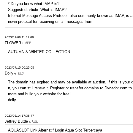
* Do you know what IMAP is?
Suggested article: What is IMAP?
Internet Message Access Protocol, also commonly known as IMAP, is a 
nown protocol for receiving email messages from
2023/09/08 11:37:08
FLOWER
AUTUMN & WINTER COLLECTION
2023/07/15 00:25:05
Dolly
The domain has expired and may be available at auction. If this is your 
n, you can still renew it. Register or transfer domains to Dynadot.com to
more and build your website for free!
dolly-
2023/06/14 17:38:47
Jeffrey Buttle
AQUASLOT Link Alternatif Login Aqua Slot Terpercaya