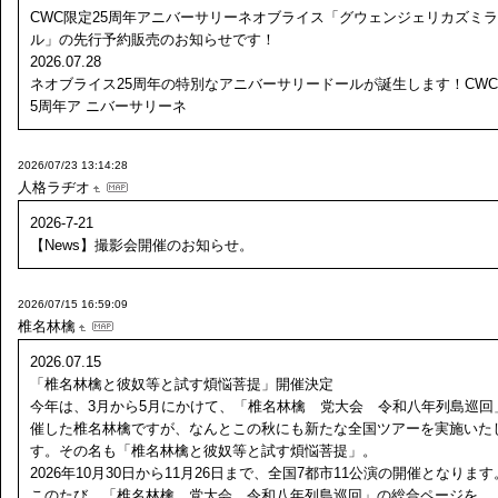
CWC限定25周年アニバーサリーネオブライス「グウェンジェリカズミ
ル」の先行予約販売のお知らせです！
2026.07.28
ネオブライス25周年の特別なアニバーサリードールが誕生します！CWC
5周年ア ニバーサリーネ
2026/07/23 13:14:28
人格ラヂオ
2026-7-21
【News】撮影会開催のお知らせ。
2026/07/15 16:59:09
椎名林檎
2026.07.15
「椎名林檎と彼奴等と試す煩悩菩提」開催決定
今年は、3月から5月にかけて、「椎名林檎 党大会 令和八年列島巡回
催した椎名林檎ですが、なんとこの秋にも新たな全国ツアーを実施いた
す。その名も「椎名林檎と彼奴等と試す煩悩菩提」。
2026年10月30日から11月26日まで、全国7都市11公演の開催となります
このたび、「椎名林檎 党大会 令和八年列島巡回」の総合ページを