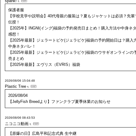
spank!
保護者服
【学校見学や説明会】40代母親の服装は？夏もジャケットは必須？先輩
伝授！
【2025年】INGNI(イング)福袋の予約発売日まとめ！購入方法や中身ネ
感想！
【2025年最新】ジェラートピケ(ジェラピケ)福袋の予約開始日は？購入
中身ネタバレ！
【2025年最新】ジェラートピケ(ジェラピケ)福袋のウサギオンラインの
売まとめ
【2025年最新】エヴリス（EVRIS）福袋
2026/08/06 15:04:48
Plastic Tree
2026/08/04
【JellyFish Breedより】ファンクラブ夏季休業のお知らせ
2026/08/06 08:43:53
ニコニコ動画
【原爆の日】広島平和記念式典 生中継