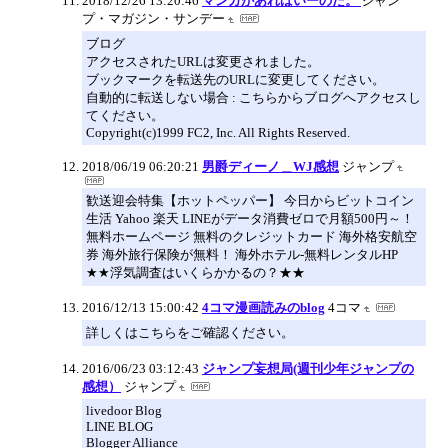
2018/12/26 13:20:46
マンガがあればいーのだ。
ジャン
プ・マガジン・サンデー
ブログ
アクセスされたURLは変更されました。
ブックマークを転送先のURLに変更してください。
自動的に転送しない場合 : こちらからブログへアクセスし
てください。
Copyright(c)1999 FC2, Inc. All Rights Reserved.
2018/06/19 06:20:21
男爵ディーノ＿WJ感想
ジャンプ
歓送迎会特集【ホットペッパー】 今日からビットコイン
生活 Yahoo 楽天 LINEがデータ消費ゼロで月額500円～！
無料ホームページ 無料のクレジットカード 海外格安航空
券 海外旅行保険が無料！ 海外ホテル-無料レンタルHP
★★浮気調査はいくらかかるの？★★
2016/12/13 15:00:42
4コマ漫画読みのblog
4コマ
詳しくはこちらをご確認ください。
2016/06/23 03:12:43
ジャンプ妄想局(週刊少年ジャンプの
感想）
ジャンプ
livedoor Blog
LINE BLOG
Blogger Alliance