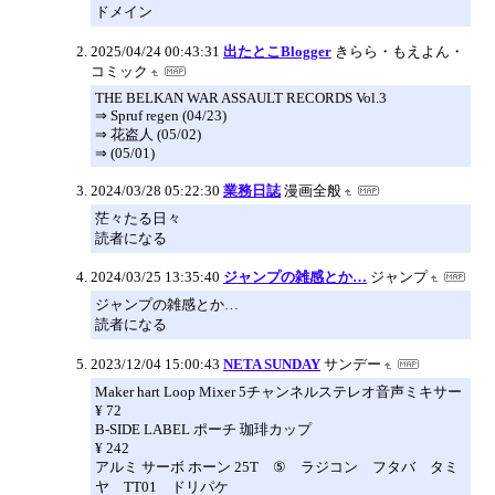
ドメイン
2025/04/24 00:43:31
出たとこBlogger
きらら・もえよん・
コミック
THE BELKAN WAR ASSAULT RECORDS Vol.3
⇒ Spruf regen (04/23)
⇒ 花盗人 (05/02)
⇒ (05/01)
2024/03/28 05:22:30
業務日誌
漫画全般
茫々たる日々
読者になる
2024/03/25 13:35:40
ジャンプの雑感とか…
ジャンプ
ジャンプの雑感とか…
読者になる
2023/12/04 15:00:43
NETA SUNDAY
サンデー
Maker hart Loop Mixer 5チャンネルステレオ音声ミキサー
¥ 72
B-SIDE LABEL ポーチ 珈琲カップ
¥ 242
アルミ サーボ ホーン 25T ⑤ ラジコン フタバ タミ
ヤ TT01 ドリパケ