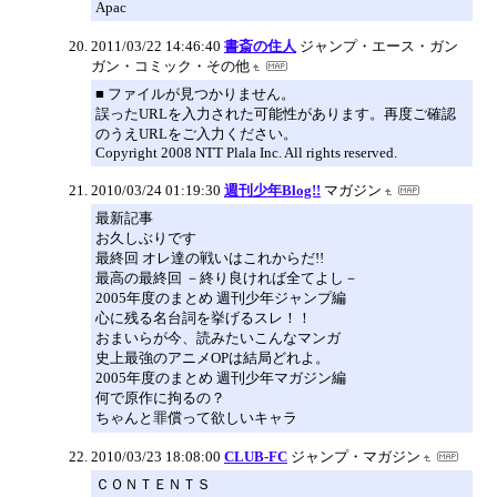
Apac
2011/03/22 14:46:40
書斎の住人
ジャンプ・エース・ガン
ガン・コミック・その他
■ ファイルが見つかりません。
誤ったURLを入力された可能性があります。再度ご確認
のうえURLをご入力ください。
Copyright 2008 NTT Plala Inc. All rights reserved.
2010/03/24 01:19:30
週刊少年Blog!!
マガジン
最新記事
お久しぶりです
最終回 オレ達の戦いはこれからだ!!
最高の最終回 －終り良ければ全てよし－
2005年度のまとめ 週刊少年ジャンプ編
心に残る名台詞を挙げるスレ！！
おまいらが今、読みたいこんなマンガ
史上最強のアニメOPは結局どれよ。
2005年度のまとめ 週刊少年マガジン編
何で原作に拘るの？
ちゃんと罪償って欲しいキャラ
2010/03/23 18:08:00
CLUB-FC
ジャンプ・マガジン
ＣＯＮＴＥＮＴＳ