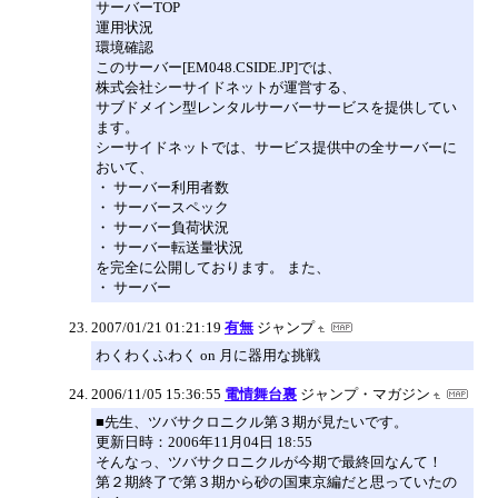
サーバーTOP
運用状況
環境確認
このサーバー[EM048.CSIDE.JP]では、
株式会社シーサイドネットが運営する、
サブドメイン型レンタルサーバーサービスを提供してい
ます。
シーサイドネットでは、サービス提供中の全サーバーに
おいて、
・ サーバー利用者数
・ サーバースペック
・ サーバー負荷状況
・ サーバー転送量状況
を完全に公開しております。 また、
・ サーバー
2007/01/21 01:21:19
有無
ジャンプ
わくわくふわく on 月に器用な挑戦
2006/11/05 15:36:55
電情舞台裏
ジャンプ・マガジン
■先生、ツバサクロニクル第３期が見たいです。
更新日時：2006年11月04日 18:55
そんなっ、ツバサクロニクルが今期で最終回なんて！
第２期終了で第３期から砂の国東京編だと思っていたの