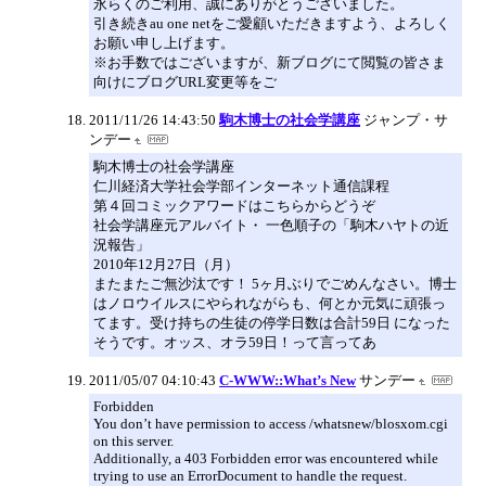
永らくのご利用、誠にありがとうございました。
引き続きau one netをご愛顧いただきますよう、よろしく
お願い申し上げます。
※お手数ではございますが、新ブログにて閲覧の皆さま
向けにブログURL変更等をご
2011/11/26 14:43:50
駒木博士の社会学講座
ジャンプ・サ
ンデー
駒木博士の社会学講座
仁川経済大学社会学部インターネット通信課程
第４回コミックアワードはこちらからどうぞ
社会学講座元アルバイト・ 一色順子の「駒木ハヤトの近
況報告」
2010年12月27日（月）
またまたご無沙汰です！ 5ヶ月ぶりでごめんなさい。博士
はノロウイルスにやられながらも、何とか元気に頑張っ
てます。受け持ちの生徒の停学日数は合計59日 になった
そうです。オッス、オラ59日！って言ってあ
2011/05/07 04:10:43
C-WWW::What’s New
サンデー
Forbidden
You don’t have permission to access /whatsnew/blosxom.cgi
on this server.
Additionally, a 403 Forbidden error was encountered while
trying to use an ErrorDocument to handle the request.