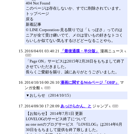
404 Not Found
このページは存在しないか、すでに削除されています。
トップページ
戻る
新着記事
© LINE Corporation-見る限りでは「Ｌっぽさ」ってのは
ニアが全て受け継いでて、メロは甘いもの好きなトコく
らいしか似てない気もするけどどーなることやら。
2016/04/01 03:40:21
「最後通牒・半分版」
漫画ニュース
「Page ON」サービスは2015年2月28日をもちまして終了
させていただきました。
長らくご愛顧を賜り、誠にありがとうございました。
2014/10/16 00:26:10
漫画に関するWebページ「OHP」
マ
ンガ全般
▼おしらせ （2014/10/15）
2014/09/30 17:28:09
あっけらかん、と
ジャンプ
【お知らせ】 2014年7月1日 更新
LOVELOGのサービス終了について
au one netのブログサービス 『LOVELOG』は2014年6月
30日をもちまして提供を終了致しました。