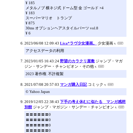
¥ 185
メタルノブ 横ネジ式 ドーム型 金 ゴールド ×4
¥ 183
スーパーマリオ トランプ
¥ 875
30ms オプションヘアスタイルパーツ vol.8
¥ 6
2023/06/08 12:09:43
Lica*ラヴ少女漫画。
少女漫画
アクセスデータの利用
2023/01/05 16:43:24
野望のカラクリ屋敷
ジャンプ・マガ
ジン・サンデー・チャンピオン・その他
2023 著作権. 不許複製
2021/07/08 20:57:03
マンガ購入日記
コミック
© Yahoo Japan
2019/12/05 22:38:43
下手の考え休むに似たる マンガ感想
別館
ジャンプ・マガジン・サンデー・チャンピオン
〓〓〓〓〓〓0
〓〓〓〓〓〓0
〓〓〓〓〓〓0
〓〓〓〓〓〓0