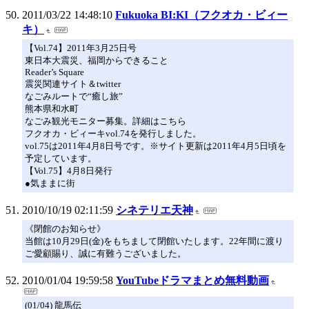
2011/03/22 14:48:10
Fukuoka BI:KI（フクオカ・ビィー
キ）
【Vol.74】2011年3月25日号
東日本大震災、福岡からできること
Reader’s Square
震災関連サイト＆twitter
なごみルートで“癒し旅”
熊本県和水町
なごみ観光モニター募集。詳細はこちら
フクオカ・ビィーキvol.74を発行しました。
vol.75は2011年4月8日号です。※サイト更新は2011年4月5日頃を
予定しています。
【Vol.75】4月8日発行
●気ままに街
2010/10/19 02:11:59
シネテリエ天神
《閉館のお知らせ》
当館は10月29日(金)をもちまして閉館いたします。22年間に渡り
ご愛顧賜り、誠に有難うございました。
2010/01/04 19:59:58
YouTubeドラマまとめ無料動画
(01/04) 龍馬伝