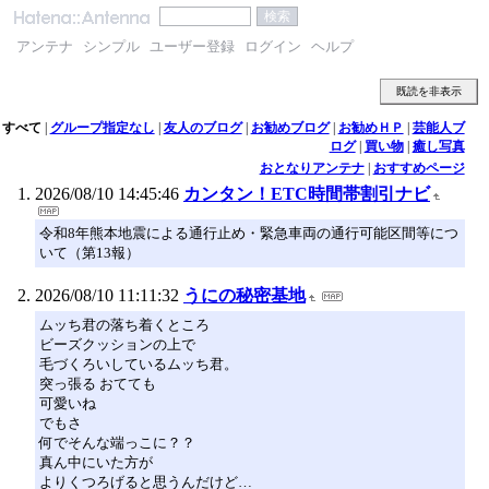
アンテナ
シンプル
ユーザー登録
ログイン
ヘルプ
既読を非表示
すべて
|
グループ指定なし
|
友人のブログ
|
お勧めブログ
|
お勧めＨＰ
|
芸能人ブ
ログ
|
買い物
|
癒し写真
おとなりアンテナ
|
おすすめページ
2026/08/10 14:45:46
カンタン！ETC時間帯割引ナビ
令和8年熊本地震による通行止め・緊急車両の通行可能区間等につ
いて（第13報）
2026/08/10 11:11:32
うにの秘密基地
ムッち君の落ち着くところ
ビーズクッションの上で
毛づくろいしているムッち君。
突っ張る おてても
可愛いね
でもさ
何でそんな端っこに？？
真ん中にいた方が
よりくつろげると思うんだけど…