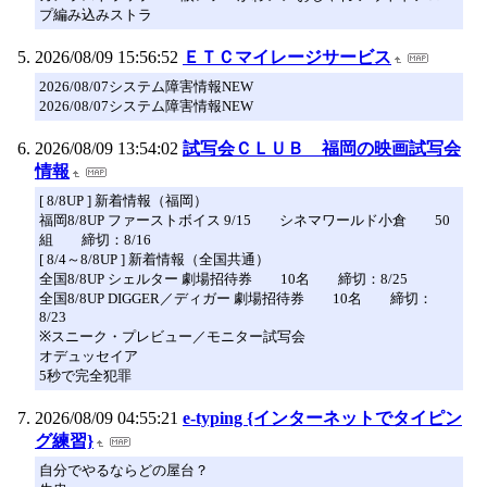
プ編み込みストラ
2026/08/09 15:56:52
ＥＴＣマイレージサービス
2026/08/07システム障害情報NEW
2026/08/07システム障害情報NEW
2026/08/09 13:54:02
試写会ＣＬＵＢ 福岡の映画試写会
情報
[ 8/8UP ] 新着情報（福岡）
福岡8/8UP ファーストボイス 9/15 シネマワールド小倉 50
組 締切：8/16
[ 8/4～8/8UP ] 新着情報（全国共通）
全国8/8UP シェルター 劇場招待券 10名 締切：8/25
全国8/8UP DIGGER／ディガー 劇場招待券 10名 締切：
8/23
※スニーク・プレビュー／モニター試写会
オデュッセイア
5秒で完全犯罪
2026/08/09 04:55:21
e-typing {インターネットでタイピン
グ練習}
自分でやるならどの屋台？