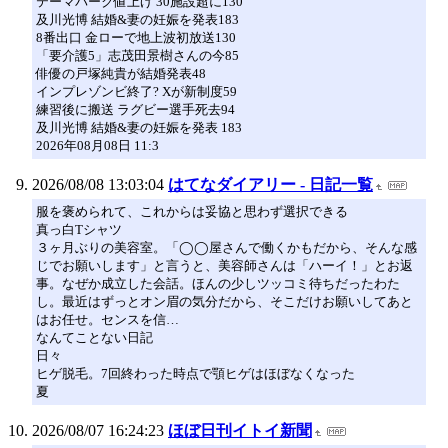
テーマパーク値上げ 30施設超に130
及川光博 結婚&妻の妊娠を発表183
8番出口 金ローで地上波初放送130
「要介護5」志茂田景樹さんの今85
俳優の戸塚純貴が結婚発表48
インプレゾンビ終了? Xが新制度59
練習後に搬送 ラグビー選手死去94
及川光博 結婚&妻の妊娠を発表 183
2026年08月08日 11:3
2026/08/08 13:03:04
はてなダイアリー - 日記一覧
服を褒められて、これからは妥協と思わず選択できる
真っ白Tシャツ
３ヶ月ぶりの美容室。「◯◯屋さんで働くかもだから、そんな感
じでお願いします」と言うと、美容師さんは「ハーイ！」とお返
事。なぜか成立した会話。ほんの少しツッコミ待ちだったわた
し。最近はずっとオン眉の気分だから、そこだけお願いしてあと
はお任せ。センスを信…
なんてことない日記
日々
ヒゲ脱毛。7回終わった時点で顎ヒゲはほぼなくなった
夏
2026/08/07 16:24:23
ほぼ日刊イトイ新聞