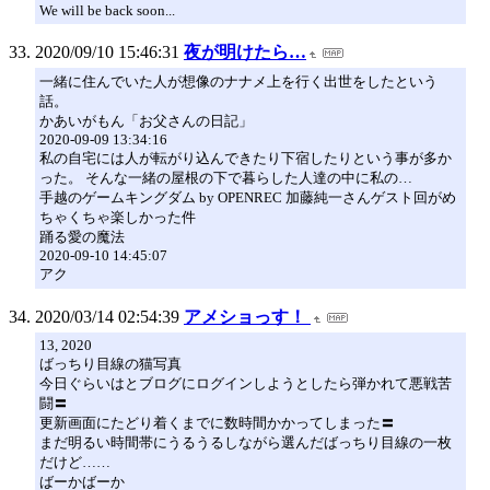
We will be back soon...
2020/09/10 15:46:31
夜が明けたら…
一緒に住んでいた人が想像のナナメ上を行く出世をしたという
話。
かあいがもん「お父さんの日記」
2020-09-09 13:34:16
私の自宅には人が転がり込んできたり下宿したりという事が多か
った。 そんな一緒の屋根の下で暮らした人達の中に私の…
手越のゲームキングダム by OPENREC 加藤純一さんゲスト回がめ
ちゃくちゃ楽しかった件
踊る愛の魔法
2020-09-10 14:45:07
アク
2020/03/14 02:54:39
アメショっす！
13, 2020
ばっちり目線の猫写真
今日ぐらいはとブログにログインしようとしたら弾かれて悪戦苦
闘〓
更新画面にたどり着くまでに数時間かかってしまった〓
まだ明るい時間帯にうるうるしながら選んだばっちり目線の一枚
だけど……
ばーかばーか