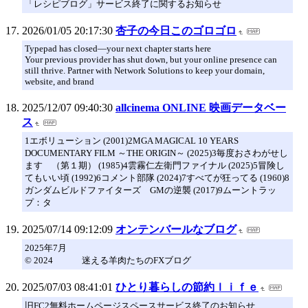
「レシピブログ」サービス終了に関するお知らせ
2026/01/05 20:17:30
杏子の今日このゴロゴロ
Typepad has closed—your next chapter starts here
Your previous provider has shut down, but your online presence can
still thrive. Partner with Network Solutions to keep your domain,
website, and brand
2025/12/07 09:40:30
allcinema ONLINE 映画データベー
ス
1エボリューション (2001)2MGA MAGICAL 10 YEARS
DOCUMENTARY FILM ～THE ORIGIN～ (2025)3毎度おさわがせし
ます （第１期） (1985)4雲霧仁左衛門ファイナル (2025)5冒険し
てもいい頃 (1992)6コメント部隊 (2024)7すべてが狂ってる (1960)8
ガンダムビルドファイターズ GMの逆襲 (2017)9ムーントラッ
プ：タ
2025/07/14 09:12:09
オンテンバールなブログ
2025年7月
© 2024 迷える羊肉たちのFXブログ
2025/07/03 08:41:01
ひとり暮らしの節約ｌｉｆｅ
旧FC2無料ホームページスペースサービス終了のお知らせ