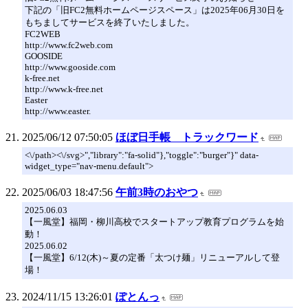
下記の「旧FC2無料ホームページスペース」は2025年06月30日を
もちましてサービスを終了いたしました。
FC2WEB
http://www.fc2web.com
GOOSIDE
http://www.gooside.com
k-free.net
http://www.k-free.net
Easter
http://www.easter.
2025/06/12 07:50:05
ほぼ日手帳 トラックワード
<\/path><\/svg>","library":"fa-solid"},"toggle":"burger"}" data-
widget_type="nav-menu.default">
2025/06/03 18:47:56
午前3時のおやつ
2025.06.03
【一風堂】福岡・柳川高校でスタートアップ教育プログラムを始
動！
2025.06.02
【一風堂】6/12(木)～夏の定番「太つけ麺」リニューアルして登
場！
2024/11/15 13:26:01
ぽとんっ