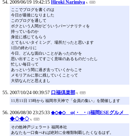
2009/06/19 19:42:15
Hiroki Narimiya
ここでブログを書くのは
今日が最後になりました
このブログを通して
ボクという人間がどういうパーソナリティを
持っているのか
身近に感じてもらう
とてもいいタイミング、場所だったと思います
1日の終わりに
今日、どんな面白いことがあったのかを
思い出すことってすごく意味のあるものだったし
忙しい毎日って
あっという間に過ぎ去っていくからこそ
メモリアルに形に残していくことって
大切なんだと思えまし
2007/10/24 00:39:57
口福倶楽部
11月11日 15時から 福岡市天神で「会員の集い」を開催します
2006/08/30 23:25:33
◆◇◆◇ φ(・_・;)福岡ESEグルメ
◆◇◆◇
その他神戸ジェラート 福岡本社
あなたも一口食べれば絶対に全種類制覇したくなるはず。