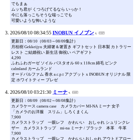
でもまぁ
ムッち君が くつろげてるなら いっか！
今にも落っこちそうな端っこでも
可愛いような怖いような
2026/08/10 08:34:55
INOBUN イノブン
更新日：08/10（08/03～08/09集計）
月桂樹 Gekkeijyu 夫婦箸＆箸置き ギフトセット 日本製 カトラリー
レスト ご結婚祝い 新生活 御祝い ペアギフト
4,290
ふわふわガーゼ ソイル バスタオル 60 x 118cm 綿毛 ピンク
calmland カームランド
オードパルファム 香水 a.c.p.t アクプット x INOBUN オリジナル 限
定 ホワイトティー プレゼ
2026/08/10 03:21:30
ミーナ
更新日：08/09（08/02～08/08集計）
カメラケース camera case カメラカバー MI-NA ミーナ 女子
「カメラのお洋服 スリム」しろくまくん
7,900
カメラストラップ 一眼レフ かわいい おしゃれ シュリンクレ
ザー カメラストラップ mi-na ミーナ / ブラック 本革 牛革
7,900
カメラストラップ 一眼レフ かわいい おしゃれ アウトドアロー