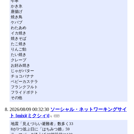
牛串
かき氷
唐揚げ
焼き鳥
ケバブ
わたあめ
イカ焼き
焼きそば
たこ焼き
りんご飴
たい焼き
クレープ
お好み焼き
じゃがバター
チョコバナナ
ベビーカステラ
フランクフルト
フライドポテト
その他
2026/08/09 00:32:30
ソーシャル・ネットワーキングサイ
ト [mixi(ミクシィ)]
地震「見えづらい避難者」数多く33
8が3つ並ぶ日に「はちみつ婚」59