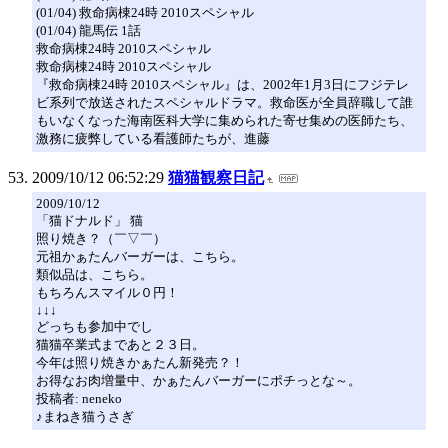
(01/04) 救命病棟24時 2010スペシャル
(01/04) 龍馬伝 1話
救命病棟24時 2010スペシャル
救命病棟24時 2010スペシャル
『救命病棟24時 2010スペシャル』は、2002年1月3日にフジテレ
ビ系列で放送されたスペシャルドラマ。救命医が全員辞職して誰
もいなくなった海南医科大学に集められた寄せ集めの医師たち、
激務に疲弊している看護師たちが、進藤
2009/10/12 06:52:29
猫猫観察日記
2009/10/12
「猫ドナルド」 猫
照り焼き？（￣▽￣）
元祖かぁたんバーガーは、こちら。
類似品は、こちら。
もちろんスマイル０円！
↓↓↓
どっちも参加中でし
猫猫卒業式まであと２３日。
今年は照り焼きかぁたん新発売？！
お得なお肉増量中、かぁたんバーガーにポチっとな～。
投稿者: neneko
♪まねき猫うさぎ