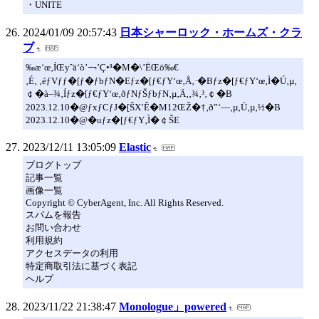
・UNITE
2024/01/09 20:57:43
日本シャーロック・ホームズ・クラ
ブ
‰æ‘œ‚ÍŒyˆä‘ò’￢’Ç•ª�M�\’ËŒö‰€
‚É‚ ‚éƒVƒƒ�[ƒ�ƒbƒN�Eƒz�[ƒ€ƒY‘œ‚Å‚·�Bƒz�[ƒ€ƒY‘œ‚Ì�Ú‚µ‚
￠�à–¾‚Íƒz�[ƒ€ƒY‘œ‚ðƒNƒŠƒbƒN‚µ‚Ä‚­‚¾‚³‚￠�B
2023.12.10�@ƒxƒCƒJ�[ŠX’Ê�M12ŒŽ�†‚ð”­‘—‚µ‚Ü‚µ‚½�B
2023.12.10�@�uƒz�[ƒ€ƒY‚Ì�￠ŠE
2023/12/11 13:05:09
Elastic
ブログトップ
記事一覧
画像一覧
Copyright © CyberAgent, Inc. All Rights Reserved.
スパムを報告
お問い合わせ
利用規約
アクセスデータの利用
特定商取引法に基づく表記
ヘルプ
2023/11/22 21:38:47
Monologue」powered