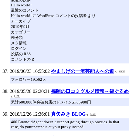
Hello world!
最近のコメント
Hello world! に WordPress コメントの投稿者 より
アーカイブ
2019年9月
カテゴリー
未分類
メタ情報
ログイン
投稿の RSS
コメントの R
2019/06/23 16:55:02
やましげの一流芸能人への道
フォロワー19,562人
2019/05/28 02:20:31
福岡の口コミグルメ情報～福ぐるめ
累計600,000件突破お店のドメイン.shop980円
2018/12/26 12:36:01
真矢みき BLOG
400 ParanoidAgent doesn’t support going through proxies. In that
case, do your paranoia at your proxy instead.