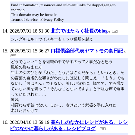
Find information, resources and relevant links for doppelganger-
sports.jp.
This domain may be for sale.
Terms of Service | Privacy Policy
2026/07/01 18:51:30
北京ではたらく社長のblog
シングルモルトウイスキーも１５０種類を越え、
2026/05/31 15:36:27
口福倶楽部代表ヤマトモの食日記
どうでもいいことを組織の中で話すのって大事だなと思う
風船の膨らませ方
年上の女のひとが「わたしもうおばさんだから」というとき、そ
の言葉の自虐的な響きがわたしには悲しく聞こえ、「もう」でも
ないし「おばさん」でもない、美しい彼女に、慌てて、でも慌て
ていない風を装って「そんなことないですよ」と平坦な声で返事
していたけれど、…
遠浅
相変わらず首はない。しかし、老けという武器を手に入れた
老けたおかげで
2026/04/16 13:59:19
暮らしのなかにレシピがある、レシ
ピのなかに暮らしがある - レシピブログ