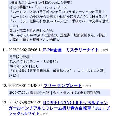
1冊まるごとムーミン仕様のweeksも登場！
ほぼ日手帳2027『ムーミン』シリーズ
『ムーミン』とほぼ日手帳の2年目のコラボレーションが実現！
『ムーミン』の小説からの言葉や挿絵を盛り込んだ、1冊まるごと
『ムーミン』仕様の特別版weeksのほか、手帳カバーや文具が登場
します。
葉山と東京を往き来しながら
2020年から６年半ぶりに登場の、建築家・堀部安嗣さん。神奈川
の葉山に建てた堀部さんの自邸を
2026/08/02 08:06:11
E-Pin企画 ミステリーナイト
電子版で登場！
犯人当てミステリー『Ｒの刻印』
2026年7月30日より
『Ｒの刻印【電子書籍特典 解答編つき】』ふじしろやまと著｜
講談社
2026/08/01 14:48:35
フリー テンプレート
2026.07.29 お歳暮のお礼状｜会社・個人向け文例を無料配布
2026/07/28 02:11:21
DOPPELGANGERドッペルギャン
ガー20インチアルミフレーム折り畳み自転車「202」ブ
ラック×ホワイト