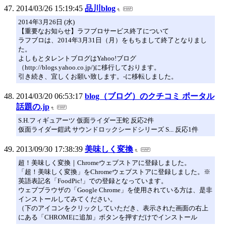
2014/03/26 15:19:45
品川blog
2014年3月26日 (水)
【重要なお知らせ】ラフブロサービス終了について
ラフブロは、2014年3月31日（月）をもちまして終了となりまし
た。
よしもとタレントブログはYahoo!ブログ
（http://blogs.yahoo.co.jp/)に移行しております。
引き続き、宜しくお願い致します。-に移転しました。
2014/03/20 06:53:17
blog（ブログ）のクチコミ ポータル
話題の.jp
S.H.フィギュアーツ 仮面ライダー王蛇 反応2件
仮面ライダー鎧武 サウンドロックシードシリーズ S... 反応1件
2013/09/30 17:38:39
美味しく変換
超！美味しく変換｜Chromeウェブストアに登録しました。
「超！美味しく変換」をChromeウェブストアに登録しました。※
英語表記名「FoodPic!」での登録となっています。
ウェブブラウザの「Google Chrome」を使用されている方は、是非
インストールしてみてください。
（下のアイコンをクリックしていただき、表示された画面の右上
にある「CHROMEに追加」ボタンを押すだけでインストール