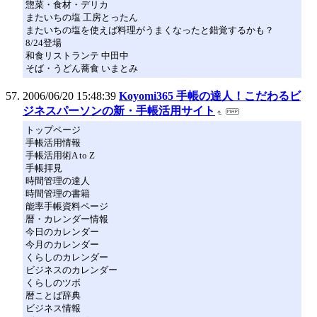
惣菜・食材・デリカ
またいちの塩 工房とったん
またいちの塩を使えば料理がうまくなったと錯覚するかも？
8/24登場
和食リストランテ 中田中
そば・うどん蕎食 いまとみ
2006/06/20 15:48:39
Koyomi365 手帳の達人！こだわるビ
ジネスパーソンの新・手帳活用サイト
トップページ
手帳活用情報
手帳活用術A to Z
手帳拝見
時間管理の達人
時間管理の書籍
能率手帳資料ページ
暦・カレンダー情報
今日のカレンダー
今月のカレンダー
くらしのカレンダー
ビジネスのカレンダー
くらしのツボ
暦ことば辞典
ビジネス情報