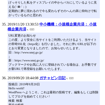
げっそりした私をディスプレイの中からバカにしているように見
える(´-〓-`；)
定期的に夢に現れるので今も変わらずそのへんの床に仰向けで転
がっているものと思われ
2019/11/20 13:30:53
中小機構：小規模企業共済： 小規
模企業共済
URL変更のお知らせ
この度、より安全に当サイトをご利用いただけるよう、当サイト
の常時SSL化（https化）を行いました。それに伴いURLが以下の
とおり変更となりましたので、お知らせいたします。
旧：http://www.smrj.go.jp/
↓
新：https://www.smrj.go.jp/
ブックマークやお気に入りに登録されている場合は、お手数です
が新URLで再登録をお願いいたします。
2019/09/20 18:44:08
ガチャピン日記
投稿日: 2019年9月20日
Hello world!
WordPress へようこそ。これは最初の投稿です。編集もしくは削除
してブログを始めてください !
検索: 検索
最近の投稿