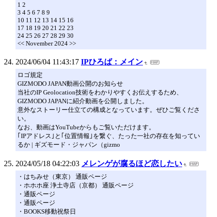
1 2
3 4 5 6 7 8 9
10 11 12 13 14 15 16
17 18 19 20 21 22 23
24 25 26 27 28 29 30
<< November 2024 >>
2024/06/04 11:43:17
IPひろば：メイン
ロゴ規定
GIZMODO JAPAN動画公開のお知らせ
当社のIP Geolocation技術をわかりやすくお伝えするため、
GIZMODO JAPANに紹介動画を公開しました。
意外なストーリー仕立ての構成となっています。ぜひご覧くださ
い。
なお、動画はYouTubeからもご覧いただけます。
｢IPアドレス｣と｢位置情報｣を繋ぐ、たった一社の存在を知ってい
るか | ギズモード・ジャパン（gizmo
2024/05/18 04:22:03
メレンゲが腐るほど恋したい
・はちみせ（東京） 通販ページ
・ホホホ座 浄土寺店（京都） 通販ページ
・通販ページ
・通販ページ
・BOOKS移動祝祭日