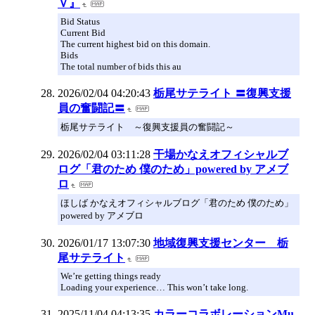
Ｖ』
Bid Status
Current Bid
The current highest bid on this domain.
Bids
The total number of bids this au
2026/02/04 04:20:43
栃尾サテライト 〓復興支援
員の奮闘記〓
栃尾サテライト ～復興支援員の奮闘記～
2026/02/04 03:11:28
干場かなえオフィシャルブ
ログ「君のため 僕のため」powered by アメブ
ロ
ほしば かなえオフィシャルブログ「君のため 僕のため」
powered by アメブロ
2026/01/17 13:07:30
地域復興支援センター 栃
尾サテライト
We’re getting things ready
Loading your experience… This won’t take long.
2025/11/04 04:13:35
カラーコラボレーションMu