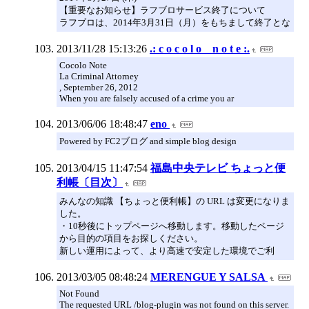
【重要なお知らせ】ラフブロサービス終了について
ラフブロは、2014年3月31日（月）をもちまして終了とな
2013/11/28 15:13:26
.: c o c o l o n o t e :.
Cocolo Note
La Criminal Attorney
, September 26, 2012
When you are falsely accused of a crime you ar
2013/06/06 18:48:47
eno
Powered by FC2ブログ and simple blog design
2013/04/15 11:47:54
福島中央テレビ ちょっと便
利帳〔目次〕
みんなの知識 【ちょっと便利帳】の URL は変更になりま
した。
・10秒後にトップページへ移動します。移動したページ
から目的の項目をお探しください。
新しい運用によって、より高速で安定した環境でご利
2013/03/05 08:48:24
MERENGUE Y SALSA
Not Found
The requested URL /blog-plugin was not found on this server.