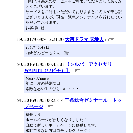
日頃より楽天のサービスをご利用いただきましてありが
とうございます。
サービスをご利用いただいておりますところ大変申し訳
ございませんが、現在、緊急メンテナンスを行わせてい
ただいております。
お客様には、
2017/06/09 12:21:20
大河ドラマ 天地人
2017年6月9日
西郷どんどーもくん、誕生
2016/12/03 00:43:58
【シルバーアクセサリー
WAPITI（ワピチ）】
Merry X’mas☆
年に一度の特別な日
素敵な思い出のひとつに・・・
2016/08/03 06:25:14
三条総合ゼミナール トッ
プページ
塾長より
ホームページが新しくなりました！
自動で新しいホームページに移動します。
移動できない方はコチラをクリック！