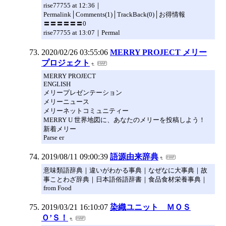
rise77755 at 12:36｜
Permalink│Comments(1)│TrackBack(0)│お得情報
〓〓〓〓〓〓0
rise77755 at 13:07｜Permal
2020/02/26 03:55:06
MERRY PROJECT メリー
プロジェクト
MERRY PROJECT
ENGLISH
メリープレゼンテーション
メリーニュース
メリーネットコミュニティー
MERRY U 世界地図に、あなたのメリーを投稿しよう！
新着メリー
Parse er
2019/08/11 09:00:39
語源由来辞典
意味類語辞典｜違いがわかる事典｜なぜなに大事典｜故
事ことわざ辞典｜日本語俗語辞書｜食品食材栄養事典｜
from Food
2019/03/21 16:10:07
染織ユニット ＭＯＳ
Ｏ’Ｓ！