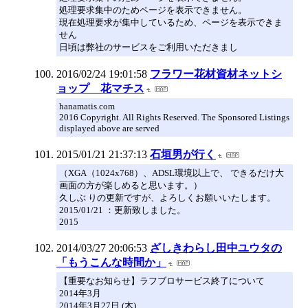
処理要求集中のためページを表示できません。
現在処理要求が集中しているため、ページを表示できま
せん
日頃は弊社のサービスをご利用いただきまし
2016/02/24 19:01:58
フラワー花材資材ネットシ
ョップ 花マチス
hanamatis.com
2016 Copyright. All Rights Reserved. The Sponsored Listings
displayed above are served
2015/01/21 21:37:13
石垣男が行く
（XGA（1024x768）、ADSL環境以上で、 できるだけ大
画面の方が楽しめると思います。）
久しぶ りの更新ですが、よろしくお願いいたします。
2015/01/21 ：更新致しました。
2015
2014/03/27 20:06:53
ざしきわらし田中ユウタの
「もうこんな時間か」
【重要なお知らせ】ラフブロサービス終了について
2014年3月
2014年3月27日 (木)