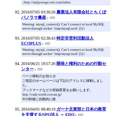
↓http://sanjyosogo.wix.com/index
2016/07/05 03:30:26
農業法人有限会社とちくぼ
パノラマ農産
Warning: mysql_connect(): Can’t connect to local MySQL
server through socket ’/tmp/mysql.sock’ (2) i
2016/07/05 02:38:43
特定非営利活動法人
ECOPLUS
Warning: mysql_connect(): Can’t connect to local MySQL
server through socket ’/tmp/mysql.sock’ (2) i
2016/06/21 19:57:26
開発と権利のための行動セ
ンター
ページ移転のお知らせ
ご指定のホームページは下記のアドレスに移動しまし
た。
ブックマークなどの登録変更をお願いします。
http://cade.world.coocan.jp/
※10秒後に自動的に移
2016/04/01 08:40:19
ガーナ北東部と日本の教育
を支援するNPO法人 ～ EDO