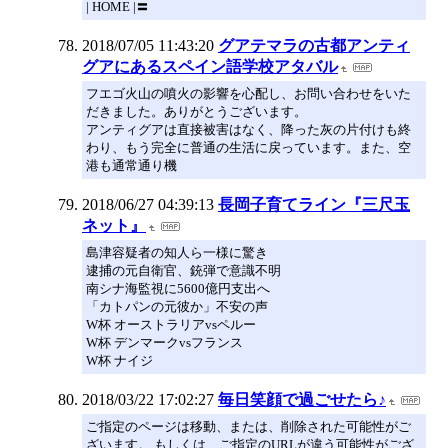
| HOME |〓
2018/07/05 11:43:20
グアテマラの古都アンティ
グアにあるスペイン語学校アタバル
フエゴ火山の噴火の影響を心配し、お問い合わせをいた
だきました。ありがとうございます。
アンティグアは直接被害はなく、降った灰の片付けも終
わり、もう完全に普通の生活に戻っています。また、空
港も通常通り機
2018/06/27 04:39:13
長岡子育てライン『三尺玉
ネット』
島津容疑者の知人ら一様に驚き
逮捕の元自衛官、銃弾で意識不明
南シナ海監視に5600億円支出へ
「カトパンの元彼か」不安の声
W杯 オーストラリアvsペルー
W杯 デンマークvsフランス
W杯 ナイジ
2018/03/22 17:02:27
毎日笑顔で過ごせたら♪
ご指定のページは移動、または、削除された可能性がご
ざいます。 もしくは、ご指定のURLが違う可能性がござ