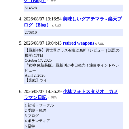
グ（Blog）
514528
2026/08/07 19:16:54
美味しいグアテマラ - 楽天ブ
ログ（Blog）
276810
2026/08/07 19:04:43
retired weapons
【最新4巻】異世界クラス召喚R18新刊レビュー｜話題の
展開に注目
October 17, 2025
『女神 俺新装版』最新刊が本日発売！注目ポイントをレ
ビュー
April 2, 2026
【完結】ツイ
2026/08/07 14:36:29
小林フォトスタジオ カメ
ラマン日記
1 部活・サークル
2 受験・勉強
3 ブログ
4 ボランティア
5 語学