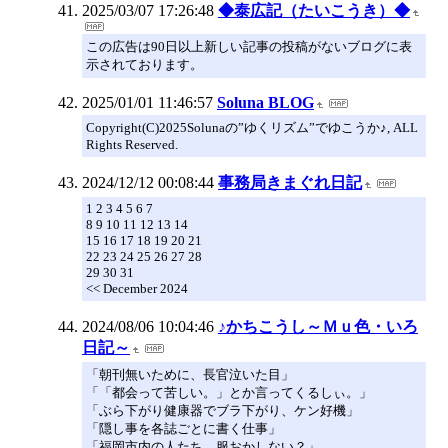
2025/03/07 17:26:48
◆泰広記（たいこうき）◆
この広告は90日以上新しい記事の投稿がないブログに表
示されております。
2025/01/01 11:46:57
Soluna BLOG
Copyright(C)2025Solunaの”ゆくリズム”でゆこうか♪, ALL
Rights Reserved.
2024/12/12 00:08:44
事務局きまぐれ日記
1 2 3 4 5 6 7
8 9 10 11 12 13 14
15 16 17 18 19 20 21
22 23 24 25 26 27 28
29 30 31
<< December 2024
2024/08/06 10:04:46
♪かちこうし～Ｍｕ色・いろ
日記～
「朝刊無いために、長官泣いた目」
「「都会って苦しい。」とか言ってくるしぃ。」
「ぶら下がり健康器でブラ下がり、ケン好機」
「隠し事を各誌ごとに書く仕事」
「福岡市内の人たち、服おかしない？」