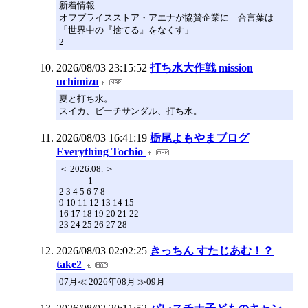
新着情報
オフプライスストア・アエナが協賛企業に 合言葉は
「世界中の『捨てる』をなくす」
2
2026/08/03 23:15:52
打ち水大作戦 mission
uchimizu
夏と打ち水。
スイカ、ビーチサンダル、打ち水。
2026/08/03 16:41:19
栃尾よもやまブログ
Everything Tochio
＜ 2026.08. ＞
- - - - - - 1
2 3 4 5 6 7 8
9 10 11 12 13 14 15
16 17 18 19 20 21 22
23 24 25 26 27 28
2026/08/03 02:02:25
きっちん すたじあむ！？
take2
07月≪ 2026年08月 ≫09月