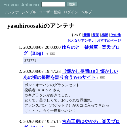
アンテナ
シンプル
ユーザー登録
ログイン
ヘルプ
yasuhiroosakiのアンテナ
すべて
|
新潟
|
長岡
|
栃尾
|
その他
おとなりアンテナ
|
おすすめページ
2026/08/07 20:03:00
ゆらのと 徒然草 - 楽天ブロ
グ（Blog）
372771
2026/08/07 19:47:28
【懐かし長岡DB】懐かしい
あの頃の長岡を語り合うWebサイト
ボン・オーハシのグラタンセット
投稿者: ｋｕｂｏ さん
カキグラタンが好きでした。
安くて、美味しくて、おしゃれな雰囲気。
フランスパン（バゲット？）がカゴに入ってきたっ
け・・・。もう一度食べたい！
2026/08/07 19:25:15
古布工房はやかわ - 楽天ブロ