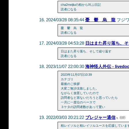
cha2meijiuの柏から叫ぶ日記
読者になる
2024/03/28 08:35:44
憂 鬱 烏 龍
フジ
憂 鬱 烏 龍
読者になる
2024/03/28 04:53:28
日はまた昇り落ち、そ
日はまた昇り落ち、そして繰り返す
読者になる
2023/11/07 22:00:30
海神怪人外伝 - livedo
2023年11月07日10:39
カテゴリ
最後のご挨拶
大変ご無沙汰致しました。
ながらく放置していたので
訪問者など居ないだろうと思っていたら
一月に一度位のペースで
３ケタの訪問者数があって驚い
2022/03/03 20:21:22
プレジャー通信
柏レイソルと柏レイソルユースを応援しています!