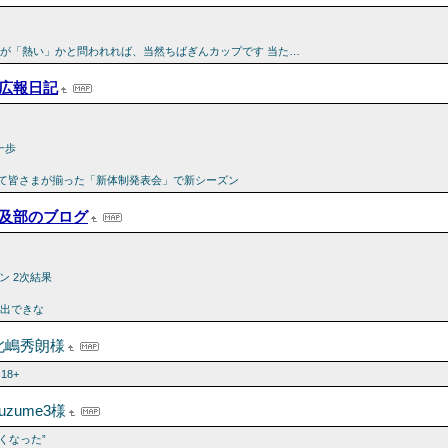
ちが「熱い」かと問われれば、当然ちばぎんカップです 当た…
広報日記
一歩
そして皆さまが揃った「新体制発表会」で新シーズン
及部のブログ
ョン 2次結果
進出できな
北嶋秀朗様
| 18+
uzume3様
くなった”