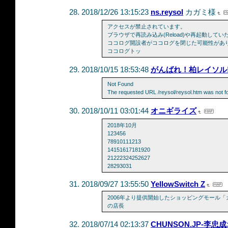
2018/12/26 13:15:23
ns.reysol
カガミ様
アクセスが禁止されています。
ブラウザで再読み込み(Reload)や再起動し
ココログ開設者がココログを閉じた可能性があ
ココログトッ
2018/10/15 18:53:48
がんばれ！柏レイソル
Not Found
The requested URL /reysol/reysol.htm was not fo
2018/10/11 03:01:44
オニギライズ
2018年10月
123456
78910111213
14151617181920
21222324252627
28293031
2018/09/27 13:55:50
YellowSwitch Z
2006年より提供開始したショッピングモール
の店長
2018/07/14 02:13:37
CHUNSON.JP-李