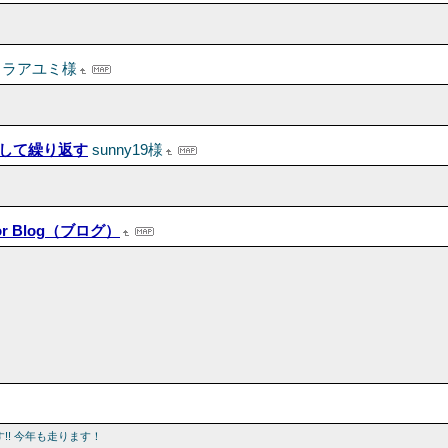
ワラアユミ様
して繰り返す
sunny19様
or Blog（ブログ）
! 今年も走ります！