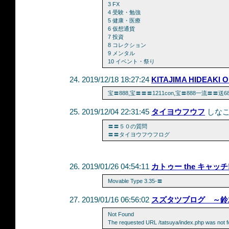
3 FX
4 受験・勉強
5 健康・医療
6 仮想通貨
7 投資
8 コレクション
9 メンタル
10 イベント・祭り
2019/12/18 18:27:24
KITAJIMA HIDEAKI O
宝〓888,宝〓〓〓1211con,宝〓888一流〓〓送6
2019/12/04 22:31:45
タイヨウフウフ
しな
〓〓５０の質問
〓〓タイヨウフウフログ
2019/01/26 04:54:11
カトゥー the キャッ
Movable Type 3.35-〓
2019/01/16 06:56:02
スズタツブログ ～鈴
Not Found
The requested URL /tatsuya/index.php was not fo