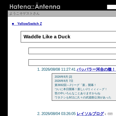
ようこそゲストさん
■ YellowSwitch Z
Waddle Like a Duck
2026/08/08 11:27:41
パッパラー河合の檄！
2026年8月 [2]
2026年8月 7日
第3692回～Jリーグ「新」開幕！
ついに本日開幕！新しいJリィィィ～グ！
世の中いろんなことありますからね
ワタクシも8/11に久々の武道館公演があった
2026/08/04 03:26:05
レイソルブログ