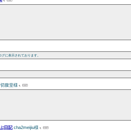
e
ログに表示されております。
田切腹堂様
叫ぶ日記
cha2meijiu様