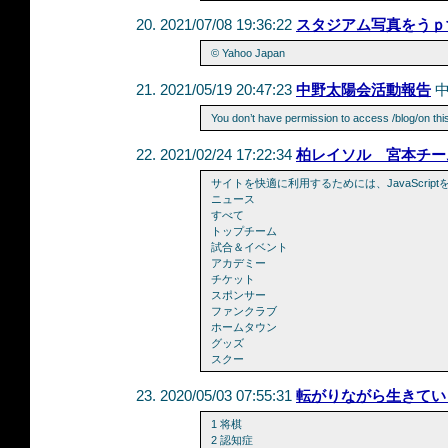
2021/07/08 19:36:22
スタジアム写真をうｐ
© Yahoo Japan
2021/05/19 20:47:23
中野太陽会活動報告
You don’t have permission to access /blog/on thi
2021/02/24 17:22:34
柏レイソル 宮本チー
サイトを快適に利用するためには、JavaScrip
ニュース
すべて
トップチーム
試合＆イベント
アカデミー
チケット
スポンサー
ファンクラブ
ホームタウン
グッズ
スクー
2020/05/03 07:55:31
転がりながら生きてい
1 将棋
2 認知症