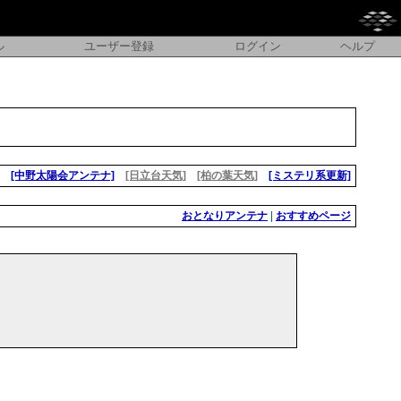
ル
ユーザー登録
ログイン
ヘルプ
[中野太陽会アンテナ]
[日立台天気]
[柏の葉天気]
[ミステリ系更新]
おとなりアンテナ
|
おすすめページ