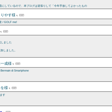
話題にしているので、本ブログは逆張りして「今年手放してよかったもの
もりやす様
/ GOLF me!
成しました
追加しました。
山一成様
t Bermain di Smartphone
つを様
します