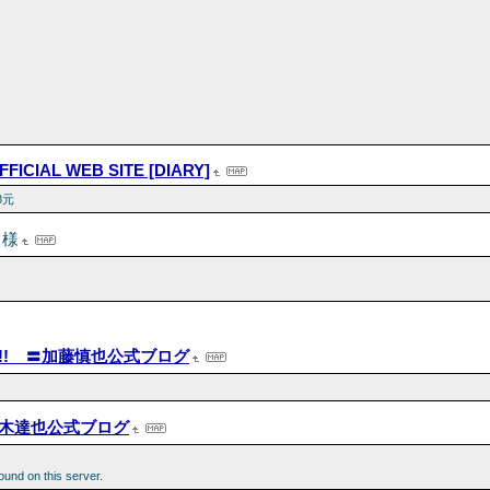
FFICIAL WEB SITE [DIARY]
8元
こ様
チ!! 〓加藤慎也公式ブログ
木達也公式ブログ
und on this server.