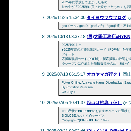
2025年に手放してよかったもの
世の中が「2025年に買った良かったもの」を
2025/11/25 15:34:00
タイヨウフウフログ
gooメール / gooID（goo決済） / goo住宅・不動産 
2025/10/13 03:37:18
(勇)太陽工務店xRYKN
2025/10/11 土
●2025年度の応援歌歌詞カード（PDF版）を作
ツイート
応援歌歌詞カード(PDF版)に新応援歌の歌詞を
今シーズンに作成した新応援歌を含め、柏レイ
2025/07/18 06:15:17
オカヤマガ行ク！
岡
Poker Online: Apa yang Harus Diperhatikan Saa
By Christine Peterson
On July 1
2025/07/05 10:41:37
起点は妙典（仮）
か
※10秒後にBIGLOBEのおすすめページに遷移
BIGLOBEのおすすめサービス
Copyright(C)BIGLOBE Inc. 1996-