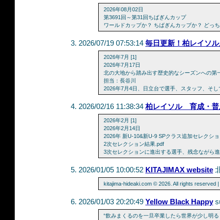
2026年08月02日
第3691回～第31回ちばぎんカップ
ワールドカップか？ ちばぎんカップか？ どっ
2026/07/19 07:53:14
毎日更新！柏レイソル
2026年7月 [1]
2026年7月17日
北の大地から踏み出す歴史的なシーズンへの第
担当：長谷川
2026年7月4日、日立台で選手、スタッフ、
2026/02/16 11:38:34
柏レイソル 育成・普
2026年2月 [1]
2026年2月14日
2026年 新U-10&新U-9 SPクラス追加セレクシ
2次セレクション結果.pdf
3次セレクションに進出する選手、残念ながら
2026/01/05 10:00:52
KITAJIMAX website
kitajima-hideaki.com © 2026. All rights reserved 
2026/01/03 20:20:49
Yellow Black Happy
s
“飲みまくるのを一旦卒業したら世界が少し明る