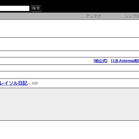
アンテナ
シンプ
[柏公式]
[J.B.Antenna柏]
レイソル日記