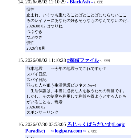
2026/08/02 11:10:29
- BlackAsh -
慣性
止まれ、いくつも重なることばとことばにならないここ
ろのレイヤーにあなたの好きそうなものなんてないのだ...
2026.08.02 はつりね
つぶやき
つぶやき
慣性
2026年8月
2026/08/02 11:10:28
#探偵ファイル
熊本地震 ～今年の地震ってこれですか？
スパイ日記
スパイ日記
弱った人を狙う生活保護ビジネス New!
「生活保護は、本当に必要な人を救うための制度です。
しかし、その制度を利用して利益を得ようとする人たち
がいることも、現場...
2026.08.02
スポンサーリンク
2026/07/30 03:53:05
ろじっくぱらだいす(Logic
Paradise) ～logipara.com～