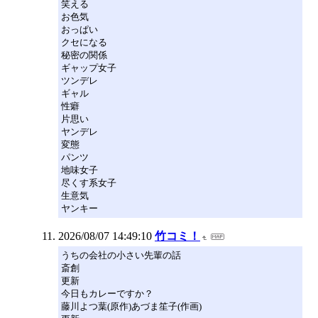
笑える
お色気
おっぱい
クセになる
秘密の関係
ギャップ女子
ツンデレ
ギャル
性癖
片思い
ヤンデレ
変態
パンツ
地味女子
尽くす系女子
生意気
ヤンキー
2026/08/07 14:49:10
竹コミ！
うちの会社の小さい先輩の話
斎創
更新
今日もカレーですか？
藤川よつ葉(原作)あづま笙子(作画)