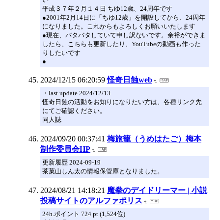
平成３７年２月１４日 ちゆ12歳、24周年です
●2001年2月14日に「ちゆ12歳」を開設してから、24周年
になりました。これからもよろしくお願いいたします
●現在、バタバタしていて申し訳ないです。余裕ができま
したら、こちらも更新したり、YouTubeの動画も作った
りしたいです
●
2024/12/15 06:20:59
怪奇日蝕web
・last update 2024/12/13
怪奇日蝕の活動をお知りになりたい方は、各種リンク先
にてご確認ください。
同人誌
2024/09/20 00:37:41
梅旅籠（うめはたご）梅本
制作委員会HP
更新履歴 2024-09-19
茶菓山しん太の情報保管庫となりました。
2024/08/21 14:18:21
魔拳のデイドリーマー | 小説
投稿サイトのアルファポリス
24h.ポイント 724 pt (1,524位)