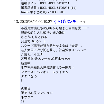
連載サイト：IDOL×IDOL STORY！
紙書籍通販：IDOL×IDOL STORY！ (11)
Kindle版まとめ買い：IDOL×ID
2026/08/05 00:19:27
くらげバンチ
不器用貴族たちの政略から始まる自由恋愛ーー!!
臆病公爵と人見知り令嬢の婚約
さとう/もりとおる
完読で10ptゲット
スクープ記者が狙う新たなネタは「介護」。
老人大国に潜む闇を暴く、社会派サスペンス!!
介護とハイエナ
甚野博則/鈴木マサカズ/石津のぞみ
新連載
生存率未知数の怪異調査ホラー開幕！
ファーストペンギン・レクイエム
タダノなつ
8
4
火曜日
訳アリ心霊マンション
ネブクロ
12