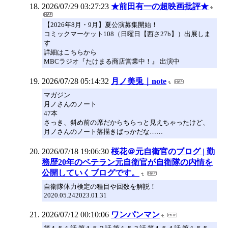
2026/07/29 03:27:23
★前田有一の超映画批評★
【2026年8月・9月】夏公演募集開始！
コミックマーケット108（日曜日【西さ27b】）出展しま
す
詳細はこちらから
MBCラジオ『たけまる商店営業中！』 出演中
2026/07/28 05:14:32
月ノ美兎｜note
マガジン
月ノさんのノート
47本
さっき、斜め前の席だからちらっと見えちゃったけど、
月ノさんのノート落描きばっかだな……
2026/07/18 19:06:30
桜花＠元自衛官のブログ | 勤
務歴20年のベテラン元自衛官が自衛隊の内情を
公開していくブログです。
自衛隊体力検定の種目や回数を解説！
2020.05.242023.01.31
2026/07/12 00:10:06
ワンパンマン