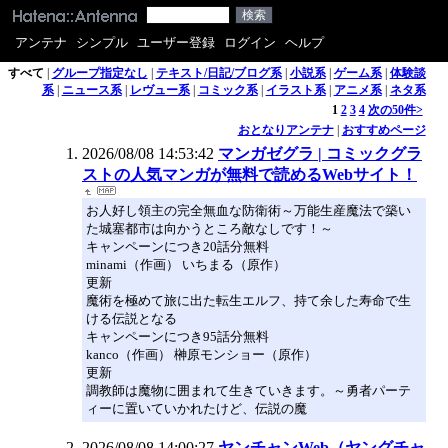
アンテナ
シンプル
ユーザー登録
ログイン
ヘルプ
すべて
|
グループ指定なし
|
テキスト/日記/ブログ系
|
小説系
|
ゲーム系
|
体験談
系
|
ニュース系
|
レヴュー系
|
コミック系
|
イラスト系
|
アニメ系
|
ネタ系
1
2
3
4
次の50件>
おとなりアンテナ
|
おすすめページ
2026/08/08 14:53:42
マンガゼグラ | コミックグラ
ストの人気マンガが無料で読めるWebサイト！
お人好し領主の完全無血な防衛術～万能生産魔法で築い
た城塞都市は向かうところ敵なしです！～
キャンペーンにつき20話分無料
minami（作画） いちまる（原作）
更新
魔術を極めて旅に出た転生エルフ、持て余した寿命で生
ける伝説となる
キャンペーンにつき95話分無料
kanco（作画） 榊原モンショー（原作）
更新
調教師は魔物に囲まれて生きていきます。～勇者パーテ
ィーに置いていかれたけど、伝説の魔
2026/08/08 14:00:27
ヤンチャンWeb（ヤングチャ