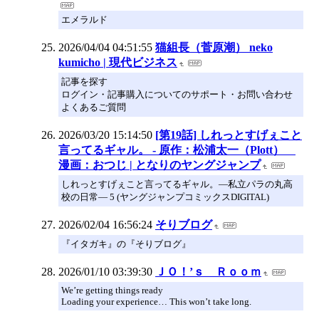
エメラルド
2026/04/04 04:51:55
猫組長（菅原潮） neko
kumicho | 現代ビジネス
記事を探す
ログイン・記事購入についてのサポート・お問い合わせ
よくあるご質問
2026/03/20 15:14:50
[第19話] しれっとすげぇこと
言ってるギャル。 - 原作：松浦太一（Plott）
漫画：おつじ | となりのヤングジャンプ
しれっとすげぇこと言ってるギャル。―私立パラの丸高
校の日常― 5 (ヤングジャンプコミックスDIGITAL)
2026/02/04 16:56:24
そりブログ
『イタガキ』の『そりブログ』
2026/01/10 03:39:30
ＪＯ！’ｓ Ｒｏｏｍ
We’re getting things ready
Loading your experience… This won’t take long.