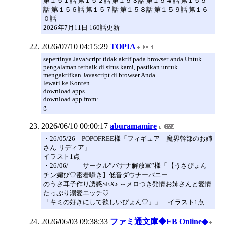
第１５１話 第１５２話 第１５３話 第１５４話 第１５５
話 第１５６話 第１５７話 第１５８話 第１５９話 第１６
０話
2026年7月11日 160話更新
2026/07/10 04:15:29
TOPIA
sepertinya JavaScript tidak aktif pada browser anda Untuk
pengalaman terbaik di situs kami, pastikan untuk
mengaktifkan Javascript di browser Anda.
lewati ke Konten
download apps
download app from:
g
2026/06/10 00:00:17
aburamamire
・26/05/26 POPOFREE様「フィギュア 魔界幹部のお姉
さん リディア」
イラスト1点
・26/06/---- サークル”バナナ解放軍”様「【うさぴょん
チン媚び♡密着囁き】低音ダウナーバニー
のうさ耳子作り誘惑SEX♪ ～メロつき発情お姉さんと愛情
たっぷり溺愛エッチ♡
「キミの好きにして欲しいぴょん♡」」 イラスト1点
2026/06/03 09:38:33
ファミ通文庫◆FB Online◆