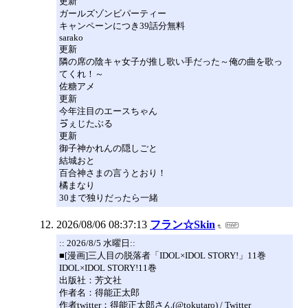
更新
ガールズゾンビパーティー
キャンペーンにつき39話分無料
sarako
更新
隣の席の陰キャ女子が推し歌い手だった～俺の曲を歌っ
てくれ！～
佐糖アメ
更新
今年注目のエースちゃん
ゔぇじたぶる
更新
御子神かれんの隠しごと
結城おと
百合神さまの言うとおり！
橘まなり
30まで独りだったら一緒
2026/08/06 08:37:13
フラン☆Skin
:: 2026/8/5 水曜日::
■[漫画]三人目の脱落者「IDOL×IDOL STORY!」11巻
IDOL×IDOL STORY!11巻
出版社：芳文社
作者名：得能正太郎
作者twitter：得能正太郎さん(@tokutaro) / Twitter