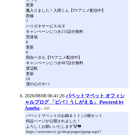
更新
魔入りました！入間くん【TVアニメ配信中】
西修
7
ハリガネサービスACE
キャンペーンにつき215話分無料
荒達哉
8
更新
9
弱虫ペダル【TVアニメ配信中】
キャンペーンにつき887話分無料
渡辺航
更新
10
僕の心のヤバ
2026/08/08 06:41:26
パペットマペット オフィシ
ャルブログ 「ビバ！うしがえる」 Powered by
Ameba
パペットマペットのお鍋＆ミトン2個セット
特設ページが公開されました！
よろしくお願いいたします🐮🐸
https://www.movic.jp/shop/pages/ppmp.aspx?