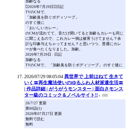
加齢なる
2026年7月29日日記
TVのCMで、
「加齢臭を防ぐボディソープ」
のすぐ後に
「おいしいカレー」
のCMが流れてて、音だけ聞いてると加齢もカレーも同じ
に聞こえるので、これカレー側は被害うけてません？余
計な印象与えちゃってません？と思いつつ、普通にカレ
ーが食べたくなりました。加齢。
2026年7月29日 : 日記
加齢なる
TVのCMで、 「加齢臭を防ぐボディソープ」 のすぐ後に
2026/07/29 08:05:04
異世界で 上前はねて 生きて
いく〓再生魔法使いのゆるふわ人材派遣生活〓
| 作品詳細 | がうがうモンスター | 面白さモンス
ター級のコミック＆ノベルサイト!!
26/7/27 更新
第60話(1)
2026年07月27日 更新
無料で読む
無料