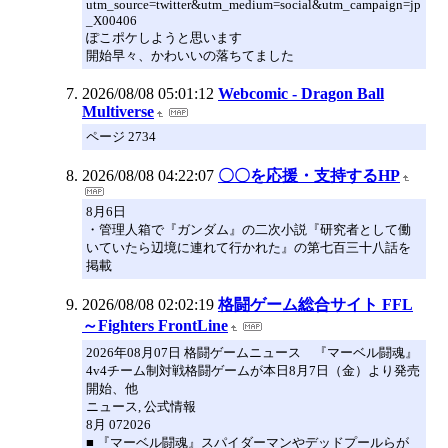
utm_source=twitter&utm_medium=social&utm_campaign=jp
_X00406
ぽこポケしようと思います
開始早々、かわいいの落ちてました
2026/08/08 05:01:12
Webcomic - Dragon Ball
Multiverse
ページ 2734
2026/08/08 04:22:07
〇〇を応援・支持するHP
8月6日
・管理人箱で『ガンダム』の二次小説『研究者として働
いていたら辺境に連れて行かれた』の第七百三十八話を
掲載
2026/08/08 02:02:19
格闘ゲーム総合サイト FFL
～Fighters FrontLine
2026年08月07日 格闘ゲームニュース 『マーベル闘魂』
4v4チーム制対戦格闘ゲームが本日8月7日（金）より発売
開始、他
ニュース, 公式情報
8月 072026
■ 『マーベル闘魂』スパイダーマンやデッドプールらが