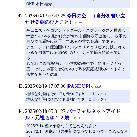
ONE, 村田雄介
2025/03/12 07:47:25
今日の空 （自分を奮い立
たせる朝のひとこと）
チェニス・ケロアン・トズール・スファックスと周遊し
十数件のGSを見かけたが何れも価格表示は無し。表示の
デジタル看板は設置してあるが電気を消してある。
チュニジアは産油国のアルジェリアとリビアに挟まれて
いるが自国では石油が出ない。よって輸入に頼ってい
る。
ちなみに給与所得は、小学校の先生で月に６・７万程
度。それじゃ暮らせないので塾や家庭教師のバイトをす
る方が多いとの事。
2025/02/19 17:07:36
|PASH UP!
地味な剣聖はそれでも最強です9（コミック）
地味な剣聖はそれでも最強です9（コミック）
2025/02/18 05:31:27
バーチャルネットアイド
ル・元祖ちゆ１２歳
2025/2/14 色々余裕なくてごめんなさい…
2024/2/14 画像だけの更新になってしまって、ごめんなさ
い