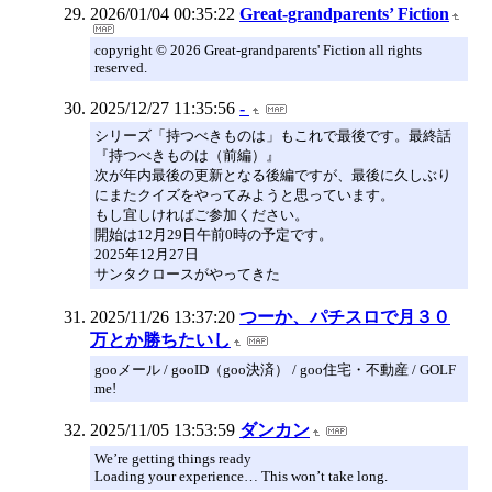
2026/01/04 00:35:22
Great-grandparents’ Fiction
copyright © 2026 Great-grandparents' Fiction all rights
reserved.
2025/12/27 11:35:56
-
シリーズ「持つべきものは」もこれで最後です。最終話
『持つべきものは（前編）』
次が年内最後の更新となる後編ですが、最後に久しぶり
にまたクイズをやってみようと思っています。
もし宜しければご参加ください。
開始は12月29日午前0時の予定です。
2025年12月27日
サンタクロースがやってきた
2025/11/26 13:37:20
つーか、パチスロで月３０
万とか勝ちたいし
gooメール / gooID（goo決済） / goo住宅・不動産 / GOLF
me!
2025/11/05 13:53:59
ダンカン
We’re getting things ready
Loading your experience… This won’t take long.