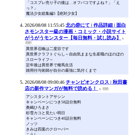
「コスプレ売り子の後は…オフパコですよね？」「え
っ？」
魔法少女総集編5【絶対少女】
2026/08/08 11:55:45
北の砦にて | 作品詳細 | 面白
さモンスター級の漫画・コミック・小説サイト
がうがうモンスター【毎日無料・試し読み】
異世界召喚は二度目です
異世界クラフトぐらし～自由気ままな生産職のほのぼの
スローライフ～
定年後は異世界で種馬生活
雑用付与術師が自分の最強に気付くまで
2026/08/08 09:00:46
チャンピオンクロス | 秋田書
店の新作マンガが無料で読める！
アシスタントアサシン
キャンペーンにつき58話分無料
奥嶋ひろまさ
杉雪カコと見たい明日
キャンペーンにつき40話分無料
ノッツ
きみは四葉のクローバー
こうし