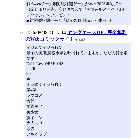
戦う4v4チーム制対戦格闘ゲームが本日2026年8月7日
（金）より発売。店頭体験会で『デフォルメアクリルピ
ンバッジ』をプレゼント
■ 対戦型格闘ゲーム『MARVEL闘魂』が本日20
2026/08/08 01:17:14
ヤングエースUP - 完全無料
のWebコミックサイト
イジめてイジられて
麗子の風儀 悪役令嬢と呼ばれていますが、ただの貧乏娘
です
Dolls Nest:ORPHANS
2026.
8.7
金
イジめてイジられて
第4話
ラブコメ
現代
学園モノ
美少女
胸キュン
大人向け
溺愛
いちゃラブ