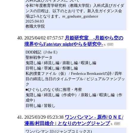
入科式及びガイダンスについて
令和7年度教育学研究科（教職大学院）入科式及びガイダ
ンスの日程は、以下のとおりです。新入生ガイダンス会
場は5-Aとなります。re_graduate_guidance
2025.04.03
教職大学院
2025/04/02 07:57:57
月姫研究室 -月姫やら空の
境界やらFate/stay nightやらを研究中-
DDD雑記（J the E）
聖杯戦争データ
鬼隠し編 / 綿流し編 / 祟殺し編 / 暇潰し編
目明し編 / 罪滅し編 / 祭囃し編
私的捜査ファイル（仮） / Frederica Bernkastelの詩 / 四年
目の綿流し当日のタイムテーブル / ビジュアルファンブッ
ク
■ひぐらしのなく頃に推理・考察
鬼隠し編 / 綿流し編（作成中）/ 祟殺し編 / 暇潰し編（作
成中）
目明し編 / 皆殺し
2025/03/29 05:23:38
ワンパンマン - 原作/ＯＮＥ/
漫画/村田雄介 | となりのヤングジャンプ
ワンパンマン 33 (ジャンプコミックス)