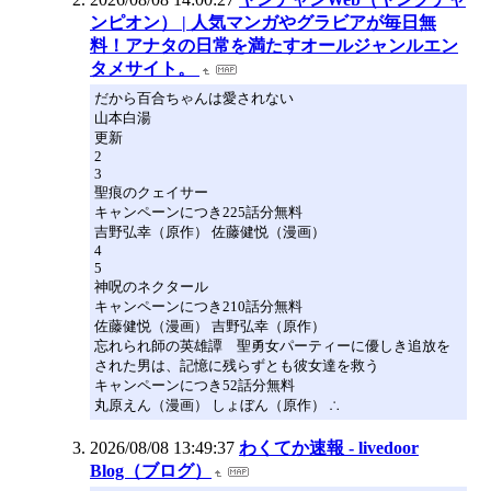
ンピオン） | 人気マンガやグラビアが毎日無
料！アナタの日常を満たすオールジャンルエン
タメサイト。
だから百合ちゃんは愛されない
山本白湯
更新
2
3
聖痕のクェイサー
キャンペーンにつき225話分無料
吉野弘幸（原作） 佐藤健悦（漫画）
4
5
神呪のネクタール
キャンペーンにつき210話分無料
佐藤健悦（漫画） 吉野弘幸（原作）
忘れられ師の英雄譚 聖勇女パーティーに優しき追放を
された男は、記憶に残らずとも彼女達を救う
キャンペーンにつき52話分無料
丸原えん（漫画） しょぼん（原作） ∴
2026/08/08 13:49:37
わくてか速報 - livedoor
Blog（ブログ）