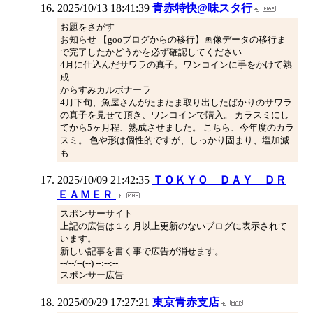
2025/10/13 18:41:39
青赤特快@味スタ行
お題をさがす
お知らせ 【gooブログからの移行】画像データの移行ま
で完了したかどうかを必ず確認してください
4月に仕込んだサワラの真子。ワンコインに手をかけて熟
成
からすみカルボナーラ
4月下旬、魚屋さんがたまたま取り出したばかりのサワラ
の真子を見せて頂き、ワンコインで購入。 カラスミにし
てから5ヶ月程、熟成させました。 こちら、今年度のカラ
スミ。 色や形は個性的ですが、しっかり固まり、塩加減
も
2025/10/09 21:42:35
ＴＯＫＹＯ ＤＡＹ ＤＲ
ＥＡＭＥＲ
スポンサーサイト
上記の広告は１ヶ月以上更新のないブログに表示されて
います。
新しい記事を書く事で広告が消せます。
--/--/--(--) --:--:--|
スポンサー広告
2025/09/29 17:27:21
東京青赤支店