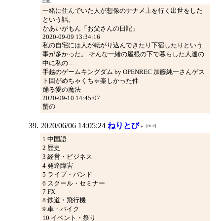
一緒に住んでいた人が想像のナナメ上を行く出世をした
という話。
かあいがもん「お父さんの日記」
2020-09-09 13:34:16
私の自宅には人が転がり込んできたり下宿したりという
事が多かった。 そんな一緒の屋根の下で暮らした人達の
中に私の…
手越のゲームキングダム by OPENREC 加藤純一さんゲス
ト回がめちゃくちゃ楽しかった件
踊る愛の魔法
2020-09-10 14:45:07
蟹の
2020/06/06 14:05:24
ねりとび
1 中国語
2 歴史
3 経営・ビジネス
4 発達障害
5 ライブ・バンド
6 スクール・セミナー
7 FX
8 鉄道・飛行機
9 車・バイク
10 イベント・祭り