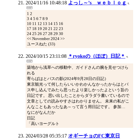
2024/11/16 10:48:18
よっし～’s ｗｅｂｌｏｇ
1 2
3 4 5 6 7 8 9
10 11 12 13 14 15 16
17 18 19 20 21 22 23
24 25 26 27 28 29 30
<< November 2024 >>
ユースねた (33)
2024/10/15 23:11:08
＊ryokoの（ほぼ）日記＊
築地から浅草への移動中、ガイドさんの腕を見せつけら
れる
寄らばはとバスの影(2024年9月28日の日記）
東京観光って何したらいいかわかんなかったからはとバ
ス申し込んでみたら思ったより楽しかったよという旨の
日記です。 思い出したことからダラダラ書いているので
文章としての読みやすさはわかりません。 未来の私がこ
んなこともあったなあ～って言う用日記です。 参加…
なにがなんだか
日記
「高いヨーグルト
2024/03/28 05:35:17
オギーチョのFC東京日