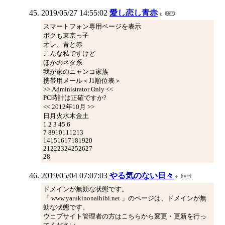
2019/05/27 14:55:02
愛し恋し青赤
スマートフォン専用ページを表示
ボクも東京っ子
オレ、青と赤
こんな私ですけど
ほかのネタ系
我が家のニャンコ家族
携帯用メール＜J1順位表＞
>> Administrator Only <<
PC時計は正確ですか?
<< 2012年10月 >>
日月火水木金土
1 2 3 45 6
7 8910111213
14151617181920
21222324252627
28
2019/05/04 07:07:03
やる気のない日々
ドメインが無効な状態です。
「 www.yarukinonaihibi.net 」のページは、ドメインが無
効な状態です。
ウェブサイト管理者の方はこちらから変更・更新を行っ