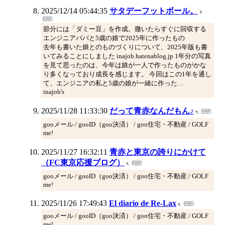
2025/12/14 05:44:35
サタデーフットボール。
節分には「ダミー豆」を作成。撒いたらすぐに回収する
エンジニアパパと5歳の娘で2025年に作ったもの
去年も書いた娘とのものづくりについて、2025年版も書
いてみることにしました inajob.hatenablog.jp 1年分の写真
を見て思ったのは、今年は娘が一人で作ったものがかな
り多くなっており成長を感じます。 今回はこの1年を通し
て、エンジニアの私と5歳の娘が一緒に作った…
inajob's
2025/11/28 11:33:30
だって青赤なんだもん♪
gooメール / gooID（goo決済） / goo住宅・不動産 / GOLF
me!
2025/11/27 16:32:11
青赤と東京の誇りにかけて
（FC東京応援ブログ）
gooメール / gooID（goo決済） / goo住宅・不動産 / GOLF
me!
2025/11/26 17:49:43
El diario de Re-Lax
gooメール / gooID（goo決済） / goo住宅・不動産 / GOLF
me!