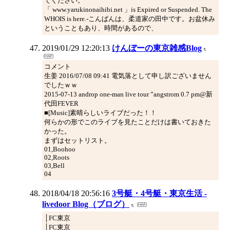
てください。
「 www.yarukinonaihibi.net 」is Expired or Suspended. The
WHOIS is here.-こんばんは、柔道家の田中です。お盆休み
ということもあり、時間があるので、
2019/01/29 12:20:13
けんぼーの東京雑感Blog
コメント
生姜 2016/07/08 09:41 電気落として申し訳ございません
でしたｗｗ
2015-07-13 androp one-man live tour ”angstrom 0.7 pm@新
代田FEVER
■[Music]素晴らしいライブだった！！
何らかの形でこのライブを見たことだけは書いておきた
かった。
まずはセットリスト。
01,Boohoo
02,Roots
03,Bell
04
2018/04/18 20:56:16
3号艇・4号艇・東京生活 -
livedoor Blog（ブログ）
│FC東京
│FC東京