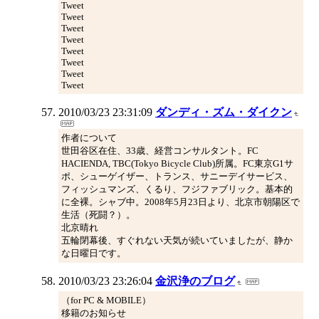
Tweet
Tweet
Tweet
Tweet
Tweet
Tweet
Tweet
Tweet
2010/03/23 23:31:09
ダンディ・ズム・ダイクン
作者について
世田谷区在住、33歳、経営コンサルタント。FC
HACIENDA, TBC(Tokyo Bicycle Club)所属。FC東京G1サ
ポ、シューゲイザー、トランス、サニーデイサービス、
フィッシュマンズ、くるり、フジファブリック。基本的
に全裸。シャブ中。2008年5月23日より、北京市朝陽区で
生活（死闘？）。
北京晴れ
五輪閉幕後、すぐれない天気が続いていましたが、静か
な日曜日です。
2010/03/23 23:26:04
金沢浄のブログ
（for PC & MOBILE）
移籍のお知らせ