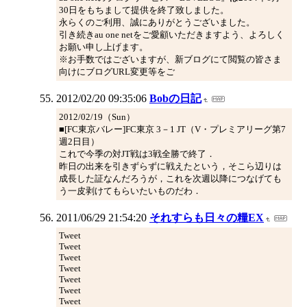
30日をもちまして提供を終了致しました。
永らくのご利用、誠にありがとうございました。
引き続きau one netをご愛顧いただきますよう、よろしく
お願い申し上げます。
※お手数ではございますが、新ブログにて閲覧の皆さま
向けにブログURL変更等をご
2012/02/20 09:35:06
Bobの日記
2012/02/19（Sun）
■[FC東京バレー]FC東京 3－1 JT（V・プレミアリーグ第7
週2日目）
これで今季の対JT戦は3戦全勝で終了．
昨日の出来を引きずらずに戦えたという，そこら辺りは
成長した証なんだろうが，これを次週以降につなげても
う一皮剥けてもらいたいものだわ．
2011/06/29 21:54:20
それすらも日々の糧EX
Tweet
Tweet
Tweet
Tweet
Tweet
Tweet
Tweet