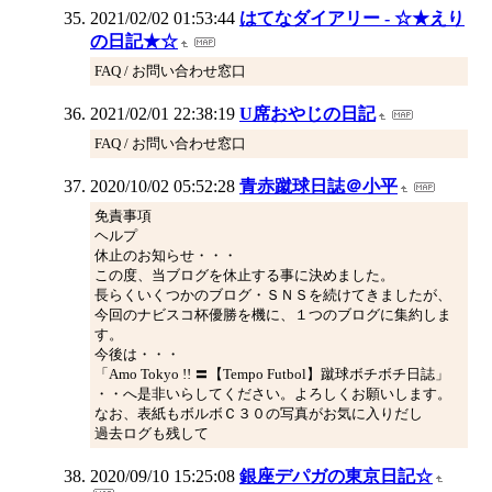
2021/02/02 01:53:44
はてなダイアリー - ☆★えり
の日記★☆
FAQ / お問い合わせ窓口
2021/02/01 22:38:19
U席おやじの日記
FAQ / お問い合わせ窓口
2020/10/02 05:52:28
青赤蹴球日誌＠小平
免責事項
ヘルプ
休止のお知らせ・・・
この度、当ブログを休止する事に決めました。
長らくいくつかのブログ・ＳＮＳを続けてきましたが、
今回のナビスコ杯優勝を機に、１つのブログに集約しま
す。
今後は・・・
「Amo Tokyo !! 〓【Tempo Futbol】蹴球ボチボチ日誌」
・・へ是非いらしてください。よろしくお願いします。
なお、表紙もボルボＣ３０の写真がお気に入りだし
過去ログも残して
2020/09/10 15:25:08
銀座デパガの東京日記☆