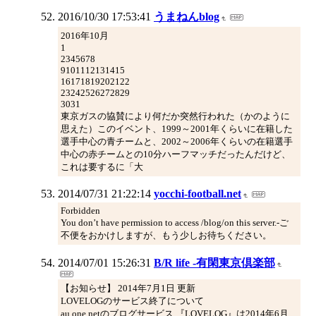
2016/10/30 17:53:41
うまねんblog
2016年10月
1
2345678
9101112131415
16171819202122
23242526272829
3031
東京ガスの協賛により何だか突然行われた（かのように
思えた）このイベント、1999～2001年くらいに在籍した
選手中心の青チームと、2002～2006年くらいの在籍選手
中心の赤チームとの10分ハーフマッチだったんだけど、
これは要するに「大
2014/07/31 21:22:14
yocchi-football.net
Forbidden
You don’t have permission to access /blog/on this server.-ご
不便をおかけしますが、もう少しお待ちください。
2014/07/01 15:26:31
B/R life -有閑東京倶楽部
【お知らせ】 2014年7月1日 更新
LOVELOGのサービス終了について
au one netのブログサービス 『LOVELOG』は2014年6月