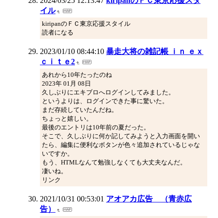
2024/03/25 12:13:47
kiripanのＦＣ東京応援スタ
イル
kiripanのＦＣ東京応援スタイル
読者になる
2023/01/10 08:44:10
暴走大将の雑記帳 ｉｎ ｅｘ
ｃｉｔｅ2
あれから10年たったのね
2023年 01月 08日
久しぶりにエキブロへログインしてみました。
というよりは、ログインできた事に驚いた。
まだ存続していたんだね。
ちょっと嬉しい。
最後のエントリは10年前の夏だった。
そこで、久しぶりに何か記してみようと入力画面を開い
たら、編集に便利なボタンが色々追加されているじゃな
いですか。
もう、HTMLなんて勉強しなくても大丈夫なんだ。
凄いね。
リンク
2021/10/31 00:53:01
アオアカ広告 （青赤広
告）