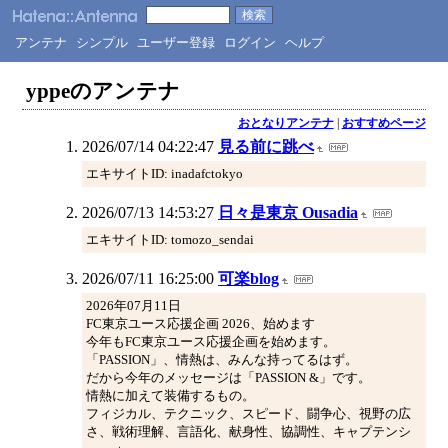
アンテナ
シンプル
ユーザー登録
ログイン
ヘルプ
yppeのアンテナ
おとなりアンテナ
|
おすすめページ
2026/07/14 04:22:47
見る前に跳べ
エキサイトID: inadafctokyo
2026/07/13 14:53:27
日々是東京 Ousadia
エキサイトID: tomozo_sendai
2026/07/11 16:25:00
可楽blog
2026年07月11日
FC東京ユース応援企画 2026、始めます
今年もFC東京ユース応援企画を始めます。
「PASSION」、情熱は、みんな持ってるはず。
だから今年のメッセージは「PASSION &」です。
情熱に加えて装備するもの。
フィジカル、テクニック、スピード、闘争心、視野の広
さ、戦術理解、言語化、献身性、協調性、キャプテンシ