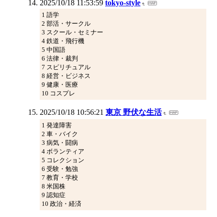
2025/10/18 11:53:59
tokyo-style
1 語学
2 部活・サークル
3 スクール・セミナー
4 鉄道・飛行機
5 中国語
6 法律・裁判
7 スピリチュアル
8 経営・ビジネス
9 健康・医療
10 コスプレ
2025/10/18 10:56:21
東京 野伏な生活
1 発達障害
2 車・バイク
3 病気・闘病
4 ボランティア
5 コレクション
6 受験・勉強
7 教育・学校
8 米国株
9 認知症
10 政治・経済