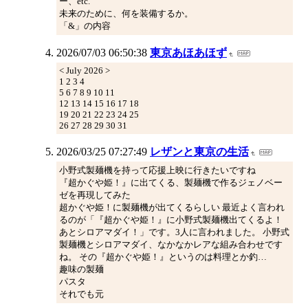
ー、etc.
未来のために、何を装備するか。
「&」の内容
2026/07/03 06:50:38
東京あほあほず
< July 2026 >
1 2 3 4
5 6 7 8 9 10 11
12 13 14 15 16 17 18
19 20 21 22 23 24 25
26 27 28 29 30 31
2026/03/25 07:27:49
レザンと東京の生活
小野式製麺機を持って応援上映に行きたいですね
『超かぐや姫！』に出てくる、製麺機で作るジェノベー
ゼを再現してみた
超かぐや姫！に製麺機が出てくるらしい 最近よく言われ
るのが「『超かぐや姫！』に小野式製麺機出てくるよ！
あとシロアマダイ！」です。3人に言われました。 小野式
製麺機とシロアマダイ、なかなかレアな組み合わせです
ね。 その『超かぐや姫！』というのは料理とか釣…
趣味の製麺
パスタ
それでも元