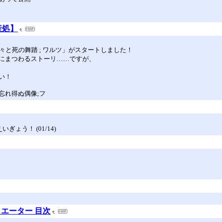
産処】
と死の舞踏 ; ワルツ」がスタートしました！
にまつわるストーリ……ですが、
い！
忘れ得ぬ偶像;フ
ぎょう！ (01/14)
エーター 目次