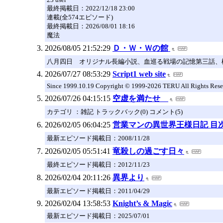
最終掲載日：2022/12/18 23:00
連載(全574エピソード)
最終掲載日：2026/08/01 18:16
魔法
2026/08/05 21:52:29
Ｄ・Ｗ・Ｗの館
八月四日 オリジナル長編小説、血巡る戦場の記憶第三話、
2026/07/27 08:53:29
Script1 web site
Since 1999.10.19 Copyright © 1999-2026 TERU All Rights Rese
2026/07/26 04:15:15
空虚を満たせ
カテゴリ ：雑記 トラックバック(0) コメント(5)
2026/02/05 06:04:25
営業マンの異世界王様日記 目
最新エピソード掲載日：2008/11/28
2026/02/05 05:51:41
竜殺しの過ごす日々
最終エピソード掲載日：2012/11/23
2026/02/04 20:11:26
異界より
最新エピソード掲載日：2011/04/29
2026/02/04 13:58:53
Knight’s & Magic
最新エピソード掲載日：2025/07/01