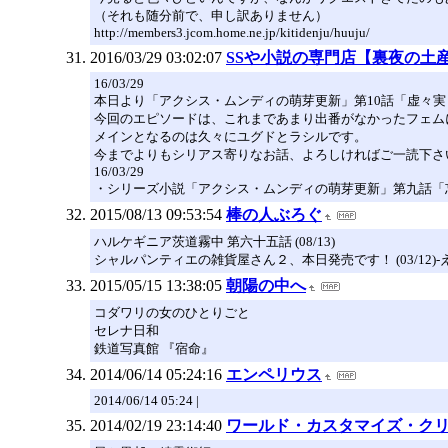
（それも随分前で、申し訳ありません）
http://members3.jcom.home.ne.jp/kitidenju/huuju/
2016/03/29 03:02:07
SSや小説の専門店【裏夜の土
16/03/29
本日より「アクシス・ムンディの萌芽更新」第10話「虚々実々
今回のエピソードは、これまであまり出番がなかったフェム
メインとなるのは久々にユグドとラシルです。
今までよりもシリアス寄りなお話、よろしければご一読下さ
16/03/29
・シリーズ小説「アクシス・ムンディの萌芽更新」第九話「
2015/08/13 09:53:54
棒の人ぶろぐ
ハルケギニア茨道霧中 第六十五話 (08/13)
シャルパンティエの雑貨屋さん２、本日発売です！ (03/12)-えい
2015/05/15 13:38:05
朝陽の中へ
コダワリの女のひとりごと
セレナ日和
鉄道写真館 『宿命』
2014/06/14 05:24:16
エンペリウス
2014/06/14 05:24 |
2014/02/19 23:14:40
ワールド・カスタマイズ・クリ