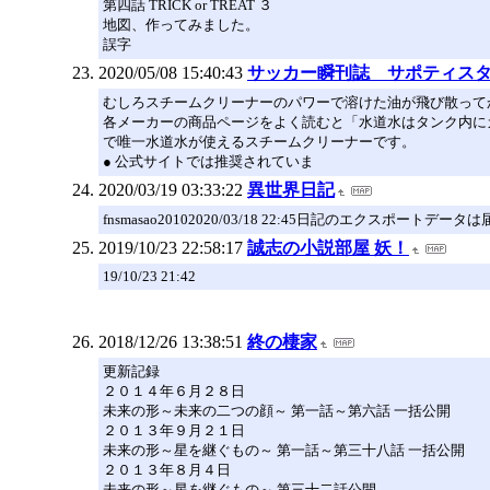
第四話 TRICK or TREAT ３
地図、作ってみました。
誤字
2020/05/08 15:40:43
サッカー瞬刊誌 サポティス
むしろスチームクリーナーのパワーで溶けた油が飛び散って
各メーカーの商品ページをよく読むと「水道水はタンク内に
で唯一水道水が使えるスチームクリーナーです。
● 公式サイトでは推奨されていま
2020/03/19 03:33:22
異世界日記
fnsmasao20102020/03/18 22:45日記のエク
2019/10/23 22:58:17
誠志の小説部屋 妖！
19/10/23 21:42
2018/12/26 13:38:51
終の棲家
更新記録
２０１４年６月２８日
未来の形～未来の二つの顔～ 第一話～第六話 一括公開
２０１３年９月２１日
未来の形～星を継ぐもの～ 第一話～第三十八話 一括公開
２０１３年８月４日
未来の形～星を継ぐもの～ 第三十二話公開