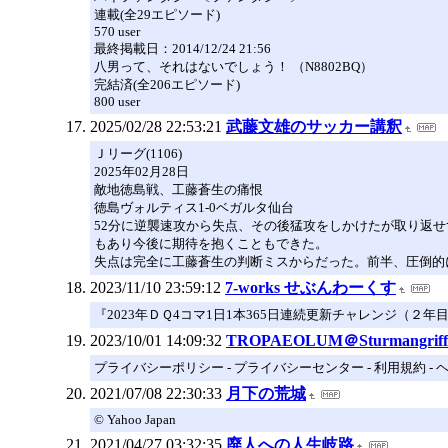
連載(全29エピソード)
570 user
最終掲載日：2014/12/24 21:56
八男って、それはないでしょう！ （N8802BQ）
完結済(全206エピソード)
800 user
2025/02/28 22:53:21
武藤文雄のサッカー講釈
Ｊリーグ(1106)
2025年02月28日
敵地徳島戦、工藤蒼生の痛恨
徳島ヴォルティス1-0ベガルタ仙台
52分に逆襲速攻から失点、その後猛攻をしかけたが取り返
もあり今後に期待を抱くこともできた。
失点は完全に工藤蒼生の判断ミスからだった。前半、圧倒的
2023/11/10 23:59:12
7-works せぶんわーくす
『2023年ＤＱ4コマ1日1本365日連続更新チャレンジ（２年
2023/10/01 14:09:32
TROPAEOLUM＠Sturmangriff
プライバシーポリシー - プライバシーセンター - 利用規約 -
2021/07/08 22:30:33
月下の荒城
© Yahoo Japan
2021/04/27 03:32:35
廃人への人生岐路