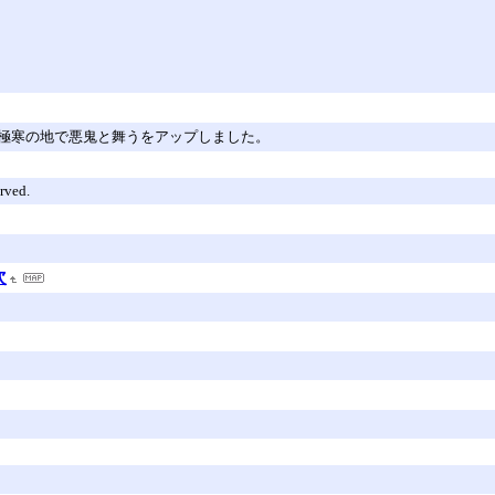
極寒の地で悪鬼と舞うをアップしました。
rved.
次