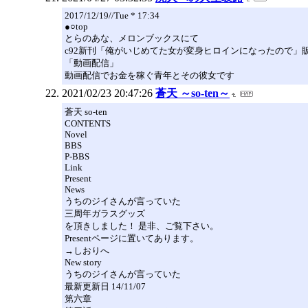
2017/12/19//Tue * 17:34
●○top
とらのあな、メロンブックスにて
c92新刊「俺がいじめてた女が変身ヒロインになったので」
「動画配信」
動画配信でお金を稼ぐ青年とその彼女です
2021/02/23 20:47:26
蒼天 ～so-ten～
蒼天 so-ten
CONTENTS
Novel
BBS
P-BBS
Link
Present
News
うちのジイさんが言っていた
三周年ガラスグッズ
を頂きしました！ 是非、ご覧下さい。
Presentページに置いてあります。
→しおりへ
New story
うちのジイさんが言っていた
最新更新日 14/11/07
第六章