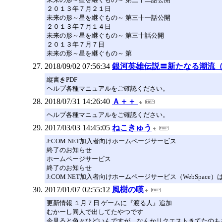
２０１３年７月２１日
未来の形～星を継ぐもの～ 第三十一話公開
２０１３年７月１４日
未来の形～星を継ぐもの～ 第三十話公開
２０１３年７月７日
未来の形～星を継ぐもの～ 第
2018/09/02 07:56:34
銀河英雄伝説〓新たなる潮流
縦書きPDF
ヘルプ各種マニュアルをご確認ください。
2018/07/31 14:26:40
Ａ＋＋
ヘルプ各種マニュアルをご確認ください。
2017/03/03 14:45:05
ねこきゅう
J:COM NET加入者向けホームページサービス
終了のお知らせ
ホームページサービス
終了のお知らせ
J:COM NET加入者向けホームページサービス（WebSpace
2017/01/07 02:55:12
風樹の嘆
更新情報 １月７日 ゲームに『渡る人』追加
むかーし同人で出してたやつです
今見ると色々ひどいんですが、なんかリクエストきてたのも