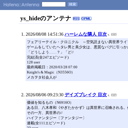
ys_hideのアンテナ
2026/08/08 14:51:36
ハーレムな隣人 目次
フェアリーテイル・クロニクル ～空気読まない異世界ライフ～
ゲームをしていたヘタレ男と美少女は、悪質なバグに引っか
「どうしよう……？」「ど//
完結済(全247エピソード)
128 user
最終掲載日：2020/03/28 07:00
Knight's & Magic（N3556O）
メカヲタ社会人が
2026/08/06 09:23:30
デイズブレイク 目次
価値を知るもの（N6916O）
ある日、八木孝和《やぎたかかず》は異世界に召喚される。
その一方、異世界の//
ハイファンタジー〔ファンタジー〕
連載(全111エピソード)
23 user