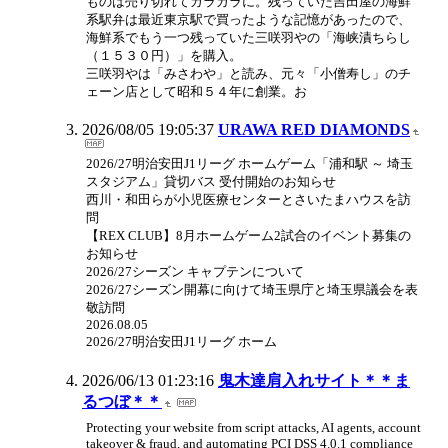
ものは売り切れてガラガラに。残っていた吉田屋の海鮮
系駅弁は最近東京駅で買ったような記憶があったので、
海鮮系でもう一つ残っていた三咲羽やの「海峡漬ちらし
（１５３０円）」を購入。
三咲羽やは「みさわや」と読み、元々「小僧寿し」のチ
ェーン店として昭和５４年に創業。お
2026/08/05 19:05:37
URAWA RED DIAMONDS
2026/27明治安田J1リーグ ホームゲーム「浦和駅 ～ 埼玉
スタジアム」貸切バス 受付開始のお知らせ
西川・和田らが小児医療センターとさいたまハウスを訪
問
【REX CLUB】8月ホームゲーム2試合のイベント募集の
お知らせ
2026/27シーズン キャプテンについて
2026/27シーズン開幕に向けて埼玉県庁と埼玉県議会を表
敬訪問
2026.08.05
2026/27明治安田J1リーグ ホーム
2026/06/13 01:23:16
鬼木達肩入れサイト＊＊ま
るつぼ＊＊
Protecting your website from script attacks, AI agents, account
takeover & fraud, and automating PCI DSS 4.0.1 compliance