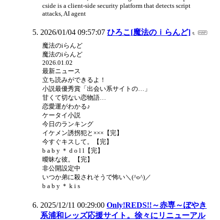
cside is a client-side security platform that detects script
attacks, AI agent
2026/01/04 09:57:07
ひろこ[魔法のｉらんど]
魔法のiらんど
魔法のiらんど
2026.01.02
最新ニュース
立ち読みができるよ！
小説最優秀賞「出会い系サイトの…」
甘くて切ない恋物語…
恋愛運がわかる♪
ケータイ小説
今日のランキング
イケメン誘拐犯と×××【完】
今すぐキスして。【完】
b a b y ＊ d o l l【完】
曖昧な彼。【完】
非公開設定中
いつか弟に殺されそうで怖い＼(^o^)／
b a b y ＊ k i s
2025/12/11 00:29:00
Only!REDS!!～赤専～ぼやき
系浦和レッズ応援サイト。徐々にリニューアル