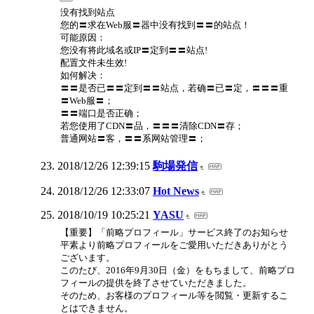
没有找到站点
您的〓求在Web服〓器中没有找到〓〓的站点！
可能原因：
您没有将此域名或IP〓定到〓〓站点!
配置文件未生效!
如何解决：
〓〓是否已〓〓定到〓〓站点，若确〓已〓定，〓〓〓重
〓Web服〓；
〓〓端口是否正确；
若您使用了CDN〓品，〓〓〓清除CDN〓存；
普通网站〓客，〓〓系网站管理〓；
2018/12/26 12:39:15
駒場発信
2018/12/26 12:33:07
Hot News
2018/10/19 10:25:21
YASU
【重要】「前略プロフィール」サービス終了のお知らせ
平素より前略プロフィールをご愛用いただきありがとう
ございます。
このたび、2016年9月30日（金）をもちまして、前略プロ
フィールの提供を終了させていただきました。
そのため、お客様のプロフィール等を閲覧・更新するこ
とはできません。