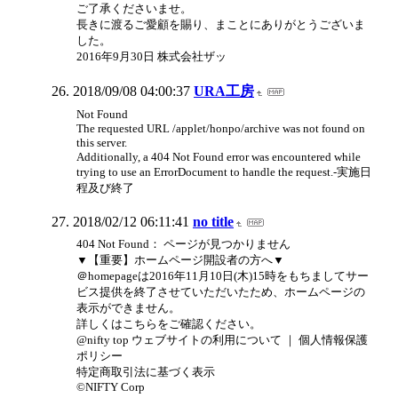
ご了承くださいませ。
長きに渡るご愛顧を賜り、まことにありがとうございま
した。
2016年9月30日 株式会社ザッ
2018/09/08 04:00:37
URA工房
Not Found
The requested URL /applet/honpo/archive was not found on
this server.
Additionally, a 404 Not Found error was encountered while
trying to use an ErrorDocument to handle the request.-実施日
程及び終了
2018/02/12 06:11:41
no title
404 Not Found： ページが見つかりません
▼【重要】ホームページ開設者の方へ▼
＠homepageは2016年11月10日(木)15時をもちましてサー
ビス提供を終了させていただいたため、ホームページの
表示ができません。
詳しくはこちらをご確認ください。
@nifty top ウェブサイトの利用について ｜ 個人情報保護
ポリシー
特定商取引法に基づく表示
©NIFTY Corp