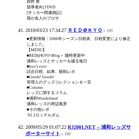
西野 努
指導者向けDVD
[サッカー関連雑記]
我が友人のプロサ
2010/03/23 17:34:27
ＲＥＤ＠ＫＹＯ
■更新情報：2006年シーズン日程表、日程変更により修正
しました。
【MENU】
■RED@KYO<Blog＞ 随時更新中
浦和レッズとサッカーを綴る毎日
■kyo’s eyes
試合日程、結果、観戦レポ
■Goods! Goods!
管理人のグッズコレクション＆一言
■Column
レッズに関するコラム
■浦和Wonderland
浦和レッズの周辺風景
■その他レポ
’02.2ロッテルダム
2009/05/29 01:07:22
RJ2001.NET -- 浦和レッズサ
ポーターサイト