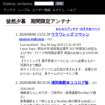
アンテナ
シンプル
ユーザー登録
ログイン
ヘルプ
徒然夕暮 期間限定アンテナ
おとなりアンテナ
|
おすすめページ
2026/08/06 13:51:39
ウラワレッズ ツウシン
urawa-reds.org
Last-modified : Thu, 06 Aug 2026 13:35:28 JST
Latest Topic: 明治大学 稲垣篤志選手 2027年新加入内定お
よび JFA・Jリーグ特別指定選手 承認のお知らせ (2026-08-
06)
【スイミング】選手育成コースになったら必要なもの！
写真付きで解説
当サイトのコンテンツには広告が含まれます。 必要か分
からないものは、各チームのコーチにご相
2026/08/06 00:33:56
浦和御殿〓ココログ版
2026.08.05
海峡漬ちらし＠三沢・三咲羽や（新青森駅NewDaysで購
入）
新青森駅も１７時となるとNewDays前の駅弁もめぼしい