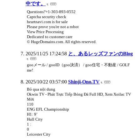
中です。
Questions?+1-303-893-0552
Captcha security check
heartnavi.com is for sale
Please prove you're not a robot
View Price Processing
Dedicated to customer care
© HugeDomains.com. All rights reserved.
2025/11/25 17:24:58
と、あるレッズファンのBlog
gooメール / gooID（goo決済） / goo住宅・不動産 / GOLF
me!
2025/10/22 03:57:00
Shinji-Ono.TV
Bỏ qua nội dung
Okwin TV - Phát Trực Tiếp Bóng Đá Full HD, Xem Xoilac TV
Mới
110
ENG EFL Championship
H1: 9’
Hull City
1 :
0
Leicester City