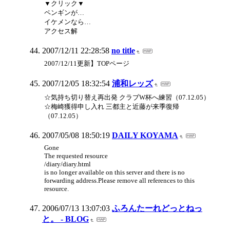
▼クリック▼
ペンギンが…
イケメンなら…
アクセス解
2007/12/11 22:28:58
no title
2007/12/11更新】TOPページ
2007/12/05 18:32:54
浦和レッズ
☆気持ち切り替え再出発 クラブW杯へ練習（07.12.05）
☆梅崎獲得申し入れ 三都主と近藤が来季復帰
（07.12.05）
2007/05/08 18:50:19
DAILY KOYAMA
Gone
The requested resource
/diary/diary.html
is no longer available on this server and there is no
forwarding address.Please remove all references to this
resource.
2006/07/13 13:07:03
ふろんたーれどっとねっ
と。 - BLOG