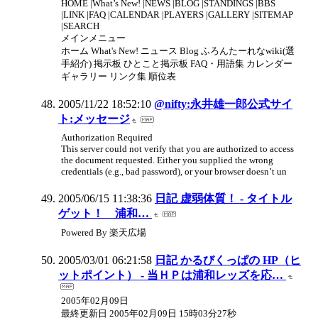
HOME |What’s New! |NEWS |BLOG |STANDINGS |BBS
|LINK |FAQ |CALENDAR |PLAYERS |GALLERY |SITEMAP
|SEARCH
メインメニュー
ホーム What's New! ニュース Blog ふろんたーれなwiki(選
手紹介) 掲示板 ひとこと掲示板 FAQ・用語集 カレンダー
ギャラリー リンク集 順位表
2005/11/22 18:52:10
@nifty:永井雄一郎公式サイ
ト:メッセージ
Authorization Required
This server could not verify that you are authorized to access
the document requested. Either you supplied the wrong
credentials (e.g., bad password), or your browser doesn’t un
2005/06/15 11:38:36
日記 虚弱体質！ - タイトル
ゲット！ 浦和…
Powered By 楽天広場
2005/03/01 06:21:58
日記 かるびくっぱの HP（ヒ
ットポイント） - 当ＨＰは浦和レッズを応…
2005年02月09日
最終更新日 2005年02月09日 15時03分27秒