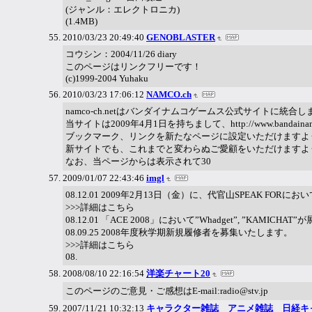
(ジャンル：エレクトロニカ)
(1.4MB)
2010/03/23 20:49:40
GENOBLASTER
コウシン：2004/11/26 diary
このページはリンクフリーです！
(c)1999-2004 Yuhaku
2010/03/23 17:06:12
NAMCO.ch
namco-ch.netはバンダイナムコゲームス公式サイトに統合し
当サイトは2009年4月1日を持ちまして、http://www.bandainam
ブックマーク、リンクを新たなページに設定いただけますよ
新サイトでも、これまでと変わらぬご愛顧をいただけますよ
なお、当ページからは表示されて30
2009/01/07 22:43:46
imgl
08.12.01 2009年2月13日（金）に、代官山SPEAK FORにおいて
>>>詳細はこちら
08.12.01 「ACE 2008」において”Whadget”, ”KAMICHA
08.09.25 2008年度秋学期新規履修者を募集いたします。
>>>詳細はこちら
08.
2008/08/10 22:16:54
洋楽チャート20
このページのご意見・ご感想はE-mail:radio@stv.jp
2007/11/21 10:32:13
キャラクター雑誌 アニメ雑誌 日経キ