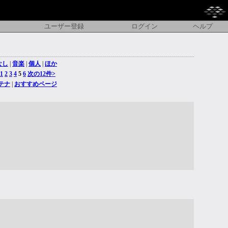
ユーザー登録
ログイン
ヘルプ
なし
|
音楽
|
個人
|
ほか
1
2
3
4
5
6
次の12件>
テナ
|
おすすめページ