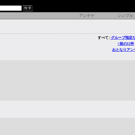
アンテナ
シンプル
すべて
|
グループ指定
<前の12件
おとなりアン