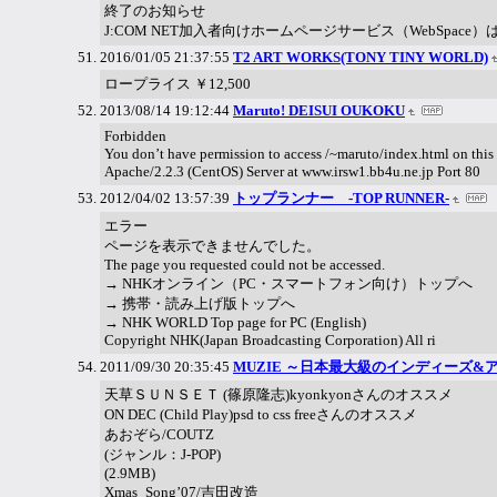
終了のお知らせ
J:COM NET加入者向けホームページサービス（WebSpace
2016/01/05 21:37:55
T2 ART WORKS(TONY TINY WORLD)
ロープライス ￥12,500
2013/08/14 19:12:44
Maruto! DEISUI OUKOKU
Forbidden
You don’t have permission to access /~maruto/index.html on this 
Apache/2.2.3 (CentOS) Server at www.irsw1.bb4u.ne.jp Port 80
2012/04/02 13:57:39
トップランナー -TOP RUNNER-
エラー
ページを表示できませんでした。
The page you requested could not be accessed.
→ NHKオンライン（PC・スマートフォン向け）トップへ
→ 携帯・読み上げ版トップへ
→ NHK WORLD Top page for PC (English)
Copyright NHK(Japan Broadcasting Corporation) All ri
2011/09/30 20:35:45
MUZIE ～日本最大級のインディーズ
天草ＳＵＮＳＥＴ (篠原隆志)kyonkyonさんのオススメ
ON DEC (Child Play)psd to css freeさんのオススメ
あおぞら/COUTZ
(ジャンル：J-POP)
(2.9MB)
Xmas_Song’07/吉田改造