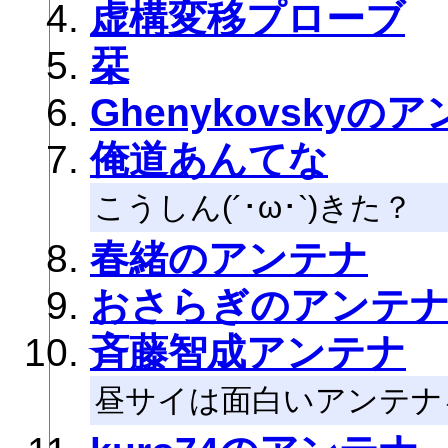
虚構変移プローブ
栞
Ghenykovskyの
俺道あんてな
こうしん(´･ω･`)きた？
春緒のアンテナ
おさらぎのアンテ
斉藤智成アンテナ
昼サイは面白いアンテナ