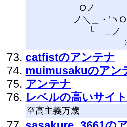
Oノ
ノ＼＿・’ヽO． 
└ ＿ノ 
catfistのアンテナ
muimusakuのア
アンテナ
レベルの高いサイ
至高主義万歳
sasakure_3661