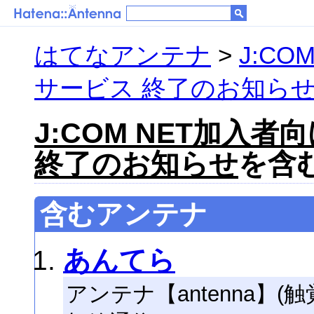
はてなアンテナ
>
J:C
サービス 終了のお知ら
J:COM NET加入
終了のお知らせ
を含む
含むアンテナ
あんてら
アンテナ【antenna】(触