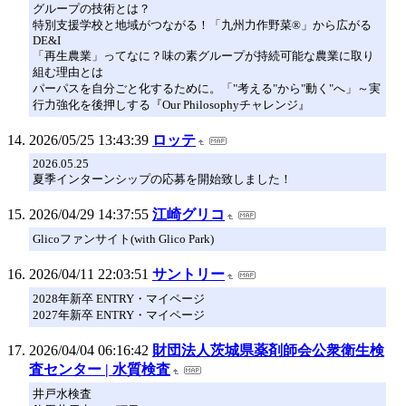
グループの技術とは？
特別支援学校と地域がつながる！「九州力作野菜®」から広がる
DE&I
「再生農業」ってなに？味の素グループが持続可能な農業に取り
組む理由とは
パーパスを自分ごと化するために。「"考える"から"動く"へ」～実
行力強化を後押しする『Our Philosophyチャレンジ』
2026/05/25 13:43:39
ロッテ
2026.05.25
夏季インターンシップの応募を開始致しました！
2026/04/29 14:37:55
江崎グリコ
Glicoファンサイト(with Glico Park)
2026/04/11 22:03:51
サントリー
2028年新卒 ENTRY・マイページ
2027年新卒 ENTRY・マイページ
2026/04/04 06:16:42
財団法人茨城県薬剤師会公衆衛生検
査センター | 水質検査
井戸水検査