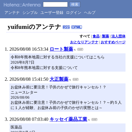
アンテナ
シンプル
ユーザー登録
ログイン
ヘルプ
yuifumiのアンテナ
すべて
|
食品
|
製薬
|
法人団体
おとなりアンテナ
|
おすすめページ
2026/08/08 16:53:34
ロート製薬
令和8年熊本地震に対する当社の支援についてはこちら
2026年8月7日
令和8年熊本地震に対する支援について
2026/08/08 15:41:50
大正製薬
お盆休み前に要注意！子供のかぜで旅行キャンセル！？
ニュースレター
2026/08/06
お盆休み前に要注意！子供のかぜで旅行キャンセル！？～約５人
に１人が経験、お盆休み前の子供のかぜの実態とは～
2026/08/08 07:03:40
キッセイ薬品工業
医薬品