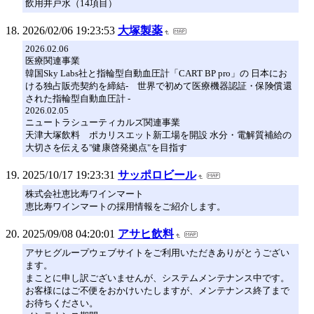
飲用井戸水（14項目）
2026/02/06 19:23:53
大塚製薬
2026.02.06
医療関連事業
韓国Sky Labs社と指輪型自動血圧計「CART BP pro」の 日本にお
ける独占販売契約を締結‐ 世界で初めて医療機器認証・保険償還
された指輪型自動血圧計 ‐
2026.02.05
ニュートラシューティカルズ関連事業
天津大塚飲料 ポカリスエット新工場を開設 水分・電解質補給の
大切さを伝える"健康啓発拠点"を目指す
2025/10/17 19:23:31
サッポロビール
株式会社恵比寿ワインマート
恵比寿ワインマートの採用情報をご紹介します。
2025/09/08 04:20:01
アサヒ飲料
アサヒグループウェブサイトをご利用いただきありがとうござい
ます。
まことに申し訳ございませんが、システムメンテナンス中です。
お客様にはご不便をおかけいたしますが、メンテナンス終了まで
お待ちください。