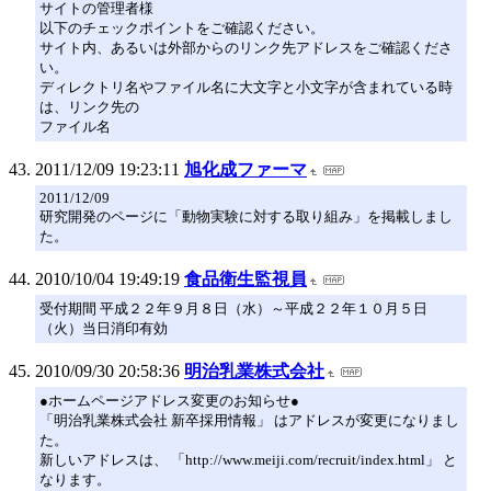
サイトの管理者様
以下のチェックポイントをご確認ください。
サイト内、あるいは外部からのリンク先アドレスをご確認くださ
い。
ディレクトリ名やファイル名に大文字と小文字が含まれている時
は、リンク先の
ファイル名
2011/12/09 19:23:11
旭化成ファーマ
2011/12/09
研究開発のページに「動物実験に対する取り組み」を掲載しまし
た。
2010/10/04 19:49:19
食品衛生監視員
受付期間 平成２２年９月８日（水）～平成２２年１０月５日
（火）当日消印有効
2010/09/30 20:58:36
明治乳業株式会社
●ホームページアドレス変更のお知らせ●
「明治乳業株式会社 新卒採用情報」 はアドレスが変更になりまし
た。
新しいアドレスは、 「http://www.meiji.com/recruit/index.html」 と
なります。