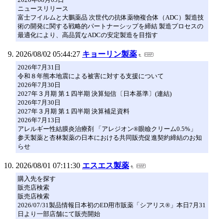
ニュースリリース
富士フイルムと大鵬薬品 次世代の抗体薬物複合体（ADC）製造技
術の開発に関する戦略的パートナーシップを締結 製造プロセスの
最適化により、高品質なADCの安定製造を目指す
2026/08/02 05:44:27
キョーリン製薬
2026年7月31日
令和８年熊本地震による被害に対する支援について
2026年7月30日
2027年３月期 第１四半期 決算短信〔日本基準〕(連結)
2026年7月30日
2027年３月期 第１四半期 決算補足資料
2026年7月13日
アレルギー性結膜炎治療剤 「アレジオン®眼瞼クリーム0.5%」
参天製薬と杏林製薬の日本における共同販売促進契約締結のお知
らせ
2026/08/01 07:11:30
エスエス製薬
購入先を探す
販売店検索
販売店検索
2026/07/31製品情報日本初のED用市販薬「シアリス®」本日7月31
日より一部店舗にて販売開始