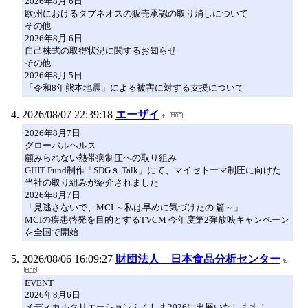
2026年8月 6日
欧州におけるタブネオスの販売承認の取り消しについて
その他
2026年8月 6日
自己株式の取得状況に関するお知らせ
その他
2026年8月 5日
「令和8年熊本地震」による被害に対する支援について
2026/08/07 22:39:18
エーザイ
2026年8月7日
グローバルヘルス
顧みられない熱帯病制圧への取り組み
GHIT Fund制作「SDGｓ Talk」にて、マイセトーマ制圧に向けた
当社の取り組みが紹介されました
2026年8月7日
「見逃さないで、MCI ～私は早めに気づけたの 篇～」
MCIの疾患啓発を目的とするTVCM 今年度第2弾放映キャンペーン
を全国で開始
2026/08/06 16:09:27
財団法人 日本食品分析センター
EVENT
2026年8月6日
メディカルクリエーションふくしま2026に出展いたします！