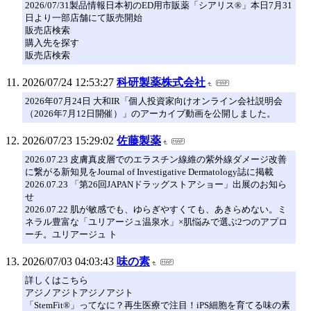
2026/07/31製品情報日本初のED用市販薬「シアリス®」本日7月31
日より一部店舗にて販売開始
販売店検索
購入先を探す
販売店検索
2026/07/24 12:53:27
科研製薬株式会社
2026年07月24日 大和IR「個人投資家向けオンライン会社説明会
（2026年7月12日開催）」のアーカイブ動画を公開しました。
2026/07/23 15:29:02
佐藤製薬
2026.07.23 皮膚真皮層でのエラスチン線維の紫外線ダメージ改善
に繋がる新知見をJournal of Investigative Dermatology誌に掲載
2026.07.23 「第26回JAPANドラッグストアショー」出展のお知ら
せ
2026.07.22 肌が敏感でも、ゆらぎやすくても、あきらめない。ミ
ネラル豊富な「ユリアージュ温泉水」×肌悩みで選ぶ2つのアプロ
ーチ。ユリアージュ ト
2026/07/03 04:03:43
味の素
詳しくはこちら
アジノアジトアジノアジト
「StemFit®」ってなに？再生医療で注目！iPS細胞を育てる味の素