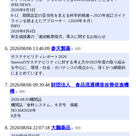
JFRLNEWS
2026年8月5日
8-12 期限設定の妥当性を支える科学的根拠～2025年改訂ガイド
ラインを踏まえたアプローチ～（2026年８月）
INFO
2026年8月4日
和文成績書の「連続帳票様式」導入に関するお知らせ
2026/08/06 13:46:09
参天製薬
サステナビリティレポート2026
Santenのサステナビリティに対する考え方や2025年度の取り組み
を中心に、環境・社会・ガバナンスの視点から、深くかつ網羅的
にまとめています。​
2026/08/06 09:39:48
財団法人 食品流通構造改善促進機
構
2026.08.03機関誌
機関誌「食料システム」８月号 掲載
NO.3682026年
8月号
2026/08/04 22:07:18
大鵬薬品
2026年08月03日