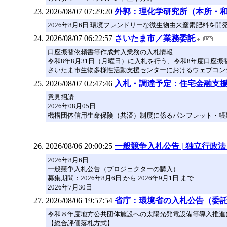
2026/08/07 07:29:20
外郭：理化学研究所（本所・
2026年8月6日 環境フレンドリーな微生物由来窒素肥料を開
2026/08/07 06:22:57
さいたま市／業務委託
口座振替依頼書等作成封入業務の入札情報
令和8年8月31日（月曜日）に入札を行う、令和8年度口座
さいたま市生物多様性活動支援センターにおけるウェブコン
2026/08/07 02:47:46
入札・調達予定：住宅金融支
意見招請
2026年08月05日
機構団体信用生命保険（共済）制度に係るパンフレット・帳
2026/08/06 20:00:25
一般競争入札公告 | 独立行政
2026年8月6日
一般競争入札公告（プロジェクターの購入）
募集期間：2026年8月6日 から 2026年9月1日 まで
2026年7月30日
2026/08/06 19:57:54
省庁：環境省の入札公告（委
令和８年度地方公共団体施設への太陽光発電設備等導入推進
【総合評価落札方式】