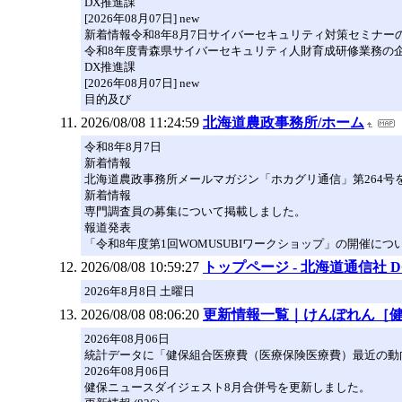
DX推進課
[2026年08月07日] new
新着情報令和8年8月7日サイバーセキュリティ対策セミナー
令和8年度青森県サイバーセキュリティ人財育成研修業務の
DX推進課
[2026年08月07日] new
目的及び
2026/08/08 11:24:59
北海道農政事務所/ホーム
令和8年8月7日
新着情報
北海道農政事務所メールマガジン「ホカグリ通信」第264号
新着情報
専門調査員の募集について掲載しました。
報道発表
「令和8年度第1回WOMUSUBIワークショップ」の開催につ
2026/08/08 10:59:27
トップページ - 北海道通信社 D
2026年8月8日 土曜日
2026/08/08 08:06:20
更新情報一覧｜けんぽれん［
2026年08月06日
統計データに「健保組合医療費（医療保険医療費）最近の動
2026年08月06日
健保ニュースダイジェスト8月合併号を更新しました。