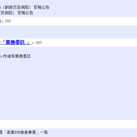
00kWh（釧路労災病院） 官報公告
香川労災病院） 官報公告
局
「業務委託 」
ン作成等業務委託
度「産業DX推進事業」一覧