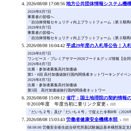
2026/08/08 17:08:56
地方公共団体情報システム機構
2026年8月7日
事業者の皆様へ
「自治体情報セキュリティ向上プラットフォーム（第３期再
2026年8月7日
事業者の皆様へ
「自治体情報セキュリティ向上プラットフォーム（第３期再
2026/08/08 16:04:42
平成29年度の入札等公告｜入
2026年8月7日
ワンピース・プレミアサマー2026フード＆グッズ情報【合
2026年8月7日
出展・参加者募集高付加価値
第5・6回 高付加価値旅行国内関係者ネットワーキングイベント
2026年8月7日
出展・参加者募集高付加価値
第5回 高付加価値旅行国内関係者ネットワー
2026/08/08 15:09:12
省庁：国土地理院の契約情報
※2010年度 年度当初に要リンク変更
「だいち２号」及び「だいち４号」で捉えた令和8年（2026年
2026/08/08 15:03:43
労働者健康安全機構本部
08.08.06 労働安全衛生総合研究所新試験施設基本構想策