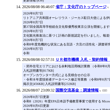
更新情報 (836)
2026/08/08 06:46:07
省庁：文化庁のトップページ
2026年8月7日
リトアニア共和国オーレリウス・ジーカス駐日大使による伊藤
2026年8月7日
第37回全国高等学校総合文化祭優秀校東京公演を開催します
2026年8月7日
文化観光推進法に基づく計画の新規認定を行いました。報道
2026年8月7日
令和8年度危機的な状況にある言語・方言の活性化・調査研
2026年8月7日
令和
2026/08/08 02:57:31
ＵＲ都市機構 入札・契約情報
・郊外住宅エリアにおける余剰地活用検討業務 （令和8年8月
入札説明書等[817KB]
オープンカウンター方式による見積合せの公示
・令和８年度技術者データベース修正等業務 （令和8年8月7
掲示文[456KB] 入札説明書等[232KB]
2026/08/07 23:09:32
国際交流基金：調達情報
2026年8月7日更新
令和8（2026）年度EPA日本語予備教育事業で使用する Microso
2026年8月6日更新