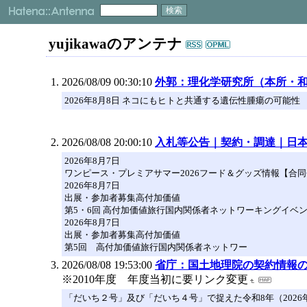
yujikawaのアンテナ
2026/08/09 00:30:10
外郭：理化学研究所（本所・
2026年8月8日 ネコにもヒトと共通する遺伝性腫瘍の可能性
2026/08/08 20:00:10
入札等公告｜契約・調達｜日本
2026年8月7日
ワンピース・プレミアサマー2026フード＆グッズ情報【合
2026年8月7日
出展・参加者募集高付加価値
第5・6回 高付加価値旅行国内関係者ネットワーキングイベント
2026年8月7日
出展・参加者募集高付加価値
第5回 高付加価値旅行国内関係者ネットワー
2026/08/08 19:53:00
省庁：国土地理院の契約情報
※2010年度 年度当初に要リンク変更
「だいち２号」及び「だいち４号」で捉えた令和8年（2026年