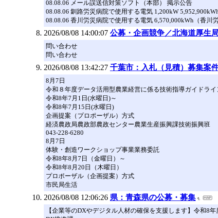
08.08.06 メール誤送信対策ソフト（本部） 掲示公告
08.08.06 釧路労災病院で使用する電気 1,200kW 5,952,9
08.08.06 香川労災病院で使用する電気 6,570,000kWh（
2026/08/08 14:00:07
公募・企画競争／北海道厚生
問い合わせ
問い合わせ
2026/08/08 13:42:27
千葉市：入札（見積）募集案件
8月7日
令和８年度データ活用型農業経営に係る技術指導ガイドライ
令和8年7月1日(水曜日)～
令和8年7月15日(水曜日)
企画提案（プロポーザル）方式
経済農政局農政部農政センター農業生産振興課技術振興班
043-228-6280
8月7日
体験・創造ワークショップ事業業務委託
令和8年8月7日（金曜日）～
令和8年8月20日（木曜日）
プロポーザル（企画提案）方式
市民局生活
2026/08/08 12:06:26
県：青森県の公募・募集
【企業等のDXやデジタル人材の確保を支援します】令和8年