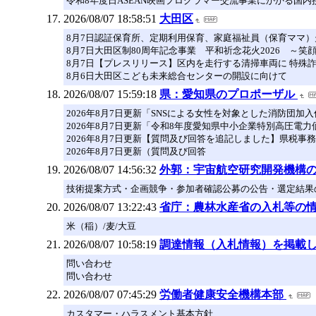
令和8年度日ASEAN映画プログラマー交流事業にかかる国内
2026/08/07 18:58:51
大田区
8月7日認証保育所、定期利用保育、家庭福祉員（保育ママ）
8月7日大田区制80周年記念事業 平和祈念花火2026 ～笑
8月7日【プレスリリース】区内を走行する清掃車両に 特殊
8月6日大田区こども未来総合センターの開設に向けて
2026/08/07 15:59:18
県：愛知県のプロポーザル
2026年8月7日更新「SNSによる女性を対象とした消防団
2026年8月7日更新「令和8年度愛知県中小企業特別高圧電
2026年8月7日更新【質問及び回答を追記しました】県税
2026年8月7日更新（質問及び回答
2026/08/07 14:56:32
外郭：宇宙航空研究開発機構
技術提案方式・企画競争・参加者確認公募の公告・選定結果の公
2026/08/07 13:22:43
省庁：農林水産省の入札等の
米（稲）/麦/大豆
2026/08/07 10:58:19
調達情報（入札情報）を掲載
問い合わせ
問い合わせ
2026/08/07 07:45:29
労働者健康安全機構本部
カスタマー・ハラスメント基本方針