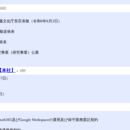
文化庁長官表敬（令和8年8月3日）
報道発表
発表
究事業（研究事業）公募
【本社】
7日）
日）
ft365及びGoogle Workspaceの運用及び保守業務委託契約