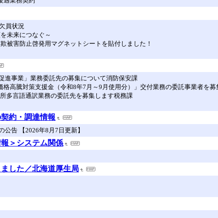
接遇業務契約
欠員状況
顔を未来につなぐ～
詐欺被害防止啓発用マグネットシートを貼付しました！
加入促進事業」業務委託先の募集について消防保安課
力価格高騰対策支援金（令和8年7月～9月使用分）」交付業務の委託事業者を
事務所多言語通訳業務の委託先を募集します税務課
の契約・調達情報
告 【2026年8月7日更新】
情報＞システム関係
しました／北海道厚生局