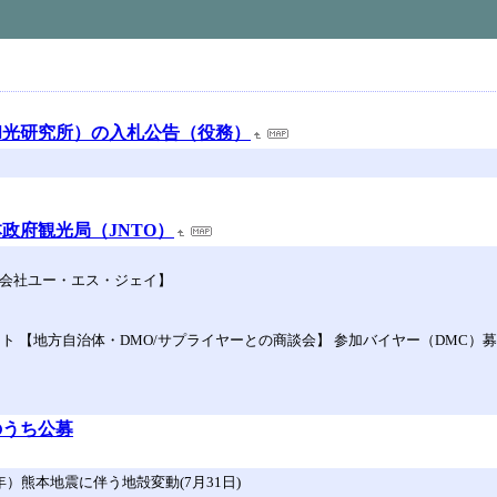
和光研究所）の入札公告（役務）
政府観光局（JNTO）
同会社ユー・エス・ジェイ】
 【地方自治体・DMO/サプライヤーとの商談会】 参加バイヤー（DMC）募集
のうち公募
）熊本地震に伴う地殻変動(7月31日)