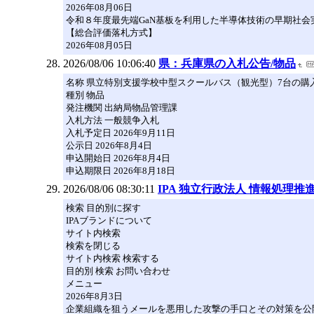
2026年08月06日
令和８年度最先端GaN基板を利用した半導体技術の早期社
【総合評価落札方式】
2026年08月05日
2026/08/06 10:06:40
県：兵庫県の入札公告/物品
名称 県立特別支援学校中型スクールバス（観光型）7台の購
種別 物品
発注機関 出納局物品管理課
入札方法 一般競争入札
入札予定日 2026年9月11日
公示日 2026年8月4日
申込開始日 2026年8月4日
申込期限日 2026年8月18日
2026/08/06 08:30:11
IPA 独立行政法人 情報処理
検索 目的別に探す
IPAブランドについて
サイト内検索
検索を閉じる
サイト内検索 検索する
目的別 検索 お問い合わせ
メニュー
2026年8月3日
企業組織を狙うメールを悪用した攻撃の手口とその対策を公