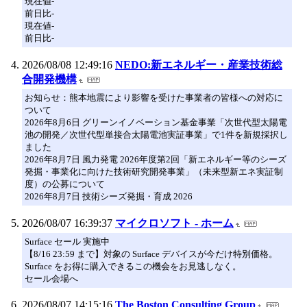
現在値-
前日比-
現在値-
前日比-
2026/08/08 12:49:16
NEDO:新エネルギー・産業技術総
合開発機構
お知らせ：熊本地震により影響を受けた事業者の皆様への対応に
ついて
2026年8月6日 グリーンイノベーション基金事業「次世代型太陽電
池の開発／次世代型単接合太陽電池実証事業」で1件を新規採択し
ました
2026年8月7日 風力発電 2026年度第2回「新エネルギー等のシーズ
発掘・事業化に向けた技術研究開発事業」（未来型新エネ実証制
度）の公募について
2026年8月7日 技術シーズ発掘・育成 2026
2026/08/07 16:39:37
マイクロソフト - ホーム
Surface セール 実施中
【8/16 23:59 まで】対象の Surface デバイスが今だけ特別価格。
Surface をお得に購入できるこの機会をお見逃しなく。
セール会場へ
2026/08/07 14:15:16
The Boston Consulting Group