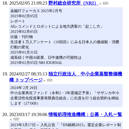
2025/02/05 21:09:23
野村総合研究所（NRI）
金融ITフォーカス 2025年2月号
2025年02月05日
レポート
AIレコメンドとロボットによる地方誘客の「起こし方」
2025年02月05日
出版・刊行物
生活者１万人アンケート（10回目）にみる日本人の価値観・消費
行動の変化
2025年01月31日
成長続く中国AI産業、日中連携の可能性は
2025年02月05日 NRI JOURNAL
2024/02/27 08:35:13
独立行政法人 中小企業基盤整備機
構 トップページ
2024年 2月 26日
中小企業再生ファンド（令和2・3年度補正予算）「サザンカ中小
企業活性化投資事業有限責任組合」に出資を行う組合契約を締結
します（271KB）
2023/03/17 19:39:06
情報処理推進機構：公募・入札一覧
2023年3月17日～ 入札公告「『DX銘柄2023』選定企業レポート制