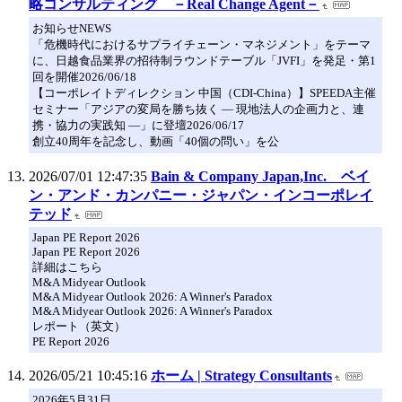
略コンサルティング －Real Change Agent－
お知らせNEWS
「危機時代におけるサプライチェーン・マネジメント」をテーマ
に、日越食品業界の招待制ラウンドテーブル「JVFI」を発足・第1
回を開催2026/06/18
【コーポレイトディレクション 中国（CDI-China）】SPEEDA主催
セミナー「アジアの変局を勝ち抜く ― 現地法人の企画力と、連
携・協力の実践知 ―」に登壇2026/06/17
創立40周年を記念し、動画「40個の問い」を公
2026/07/01 12:47:35
Bain & Company Japan,Inc. ベイ
ン・アンド・カンパニー・ジャパン・インコーポレイ
テッド
Japan PE Report 2026
Japan PE Report 2026
詳細はこちら
M&A Midyear Outlook
M&A Midyear Outlook 2026: A Winner's Paradox
M&A Midyear Outlook 2026: A Winner's Paradox
レポート（英文）
PE Report 2026
2026/05/21 10:45:16
ホーム | Strategy Consultants
2026年5月31日