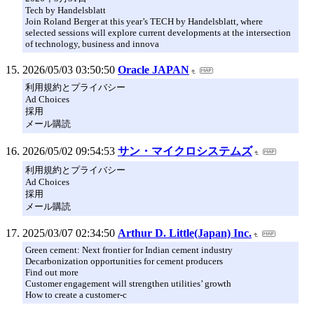
Tech by Handelsblatt
Join Roland Berger at this year’s TECH by Handelsblatt, where
selected sessions will explore current developments at the intersection
of technology, business and innova
2026/05/03 03:50:50
Oracle JAPAN
利用規約とプライバシー
Ad Choices
採用
メール購読
2026/05/02 09:54:53
サン・マイクロシステムズ
利用規約とプライバシー
Ad Choices
採用
メール購読
2025/03/07 02:34:50
Arthur D. Little(Japan) Inc.
Green cement: Next frontier for Indian cement industry
Decarbonization opportunities for cement producers
Find out more
Customer engagement will strengthen utilities’ growth
How to create a customer-c