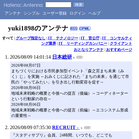
アンテナ
シンプル
ユーザー登録
ログイン
ヘルプ
yuki1898のアンテナ
すべて
|
グループ指定なし
|
IT テクノロジー
|
IT 官公庁
|
IT コンサルティ
ング業界
|
IT リーディングカンパニー
|
クライアント
おとなりアンテナ
|
おすすめページ
2026/08/09 14:01:14
日本総研
2026年08月07日
まちづくりにおける市民参加型イベント「森之宮まち未来（み
く）じ」を実施 ～おみくじに記された「まちの未来」を通じて市
民の「やってみたい」を引き出し行動変容を促す～
2026年08月06日
地域未来戦略の概要と今後への提言（後編）～コーディネーター
という行動家の存在～
2026年08月06日
地域未来戦略の概要と今後への提言（前編）～エコシステム形成
の重要性～
2026/08/09 07:35:30
RECRUIT -
『スタディサプリ』会員、24時間、いつでも、どこでも