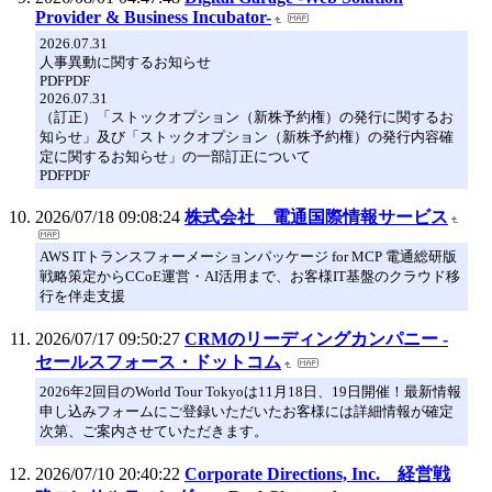
Provider & Business Incubator-
2026.07.31
人事異動に関するお知らせ
PDFPDF
2026.07.31
（訂正）「ストックオプション（新株予約権）の発行に関するお
知らせ」及び「ストックオプション（新株予約権）の発行内容確
定に関するお知らせ」の一部訂正について
PDFPDF
2026/07/18 09:08:24
株式会社 電通国際情報サービス
AWS ITトランスフォーメーションパッケージ for MCP 電通総研版
戦略策定からCCoE運営・AI活用まで、お客様IT基盤のクラウド移
行を伴走支援
2026/07/17 09:50:27
CRMのリーディングカンパニー -
セールスフォース・ドットコム
2026年2回目のWorld Tour Tokyoは11月18日、19日開催！最新情報
申し込みフォームにご登録いただいたお客様には詳細情報が確定
次第、ご案内させていただきます。
2026/07/10 20:40:22
Corporate Directions, Inc. 経営戦