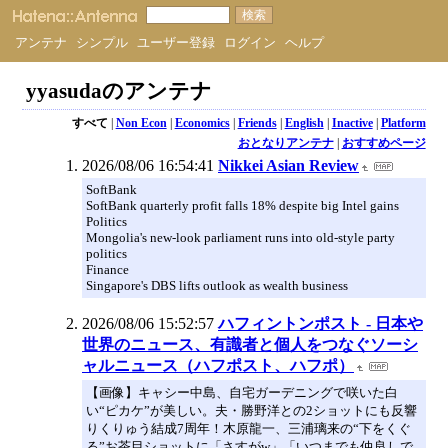
アンテナ
シンプル
ユーザー登録
ログイン
ヘルプ
yyasudaのアンテナ
すべて
|
Non Econ
|
Economics
|
Friends
|
English
|
Inactive
|
Platform
おとなりアンテナ
|
おすすめページ
2026/08/06 16:54:41
Nikkei Asian Review
SoftBank
SoftBank quarterly profit falls 18% despite big Intel gains
Politics
Mongolia's new-look parliament runs into old-style party
politics
Finance
Singapore's DBS lifts outlook as wealth business
2026/08/06 15:52:57
ハフィントンポスト - 日本や
世界のニュース、有識者と個人をつなぐソーシ
ャルニュース（ハフポスト、ハフポ）
【画像】キャシー中島、自宅ガーデニングで咲いた白
い“ピカケ”が美しい。夫・勝野洋との2ショットにも反響
りくりゅう結成7周年！木原龍一、三浦璃来の“下をくぐ
る”お茶目ショットに「さすがw」「いつまでも仲良しで