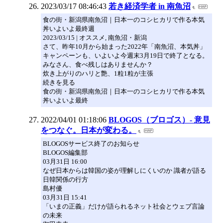
2023/03/17 08:46:43
若き経済学者 in 南魚沼
食の街・新潟県南魚沼｜日本一のコシヒカリで作る本気
丼いよいよ最終週
2023/03/15 | オススメ, 南魚沼・新潟
さて、昨年10月から始まった2022年「南魚沼、本気丼」
キャンペーンも、いよいよ今週末3月19日で終了となる。
みなさん、食べ残しはありませんか？
炊き上がりのハリと艶、1粒1粒が主張
続きを見る
食の街・新潟県南魚沼｜日本一のコシヒカリで作る本気
丼いよいよ最終
2022/04/01 01:18:06
BLOGOS（ブロゴス）- 意見
をつなぐ。日本が変わる。
BLOGOSサービス終了のお知らせ
BLOGOS編集部
03月31日 16:00
なぜ日本からは韓国の姿が理解しにくいのか 識者が語る
日韓関係の行方
島村優
03月31日 15:41
「いまの正義」だけが語られるネット社会とウェブ言論
の未来