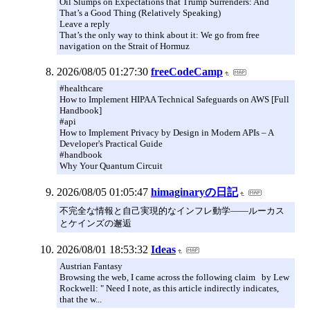
Oil Slumps on Expectations that Trump Surrenders: And
That’s a Good Thing (Relatively Speaking)
Leave a reply
That’s the only way to think about it: We go from free
navigation on the Strait of Hormuz
2026/08/05 01:27:30
freeCodeCamp
#healthcare
How to Implement HIPAA Technical Safeguards on AWS [Full
Handbook]
#api
How to Implement Privacy by Design in Modern APIs – A
Developer's Practical Guide
#handbook
Why Your Quantum Circuit
2026/08/05 01:05:47
himaginaryの日記
不完全な情報と自己実現的なインフレ動学――ルーカス
とケインズの邂逅
2026/08/01 18:53:32
Ideas
Austrian Fantasy
Browsing the web, I came across the following claim by Lew
Rockwell: " Need I note, as this article indirectly indicates,
that the w...