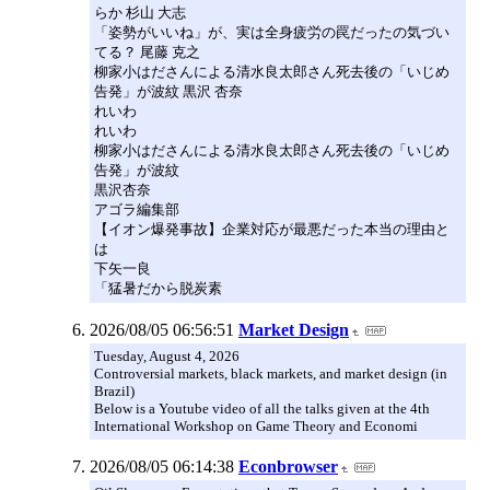
らか 杉山 大志
「姿勢がいいね」が、実は全身疲労の罠だったの気づい
てる？ 尾藤 克之
柳家小はださんによる清水良太郎さん死去後の「いじめ
告発」が波紋 黒沢 杏奈
れいわ
れいわ
柳家小はださんによる清水良太郎さん死去後の「いじめ
告発」が波紋
黒沢杏奈
アゴラ編集部
【イオン爆発事故】企業対応が最悪だった本当の理由と
は
下矢一良
「猛暑だから脱炭素
2026/08/05 06:56:51
Market Design
Tuesday, August 4, 2026
Controversial markets, black markets, and market design (in
Brazil)
Below is a Youtube video of all the talks given at the 4th
International Workshop on Game Theory and Economi
2026/08/05 06:14:38
Econbrowser