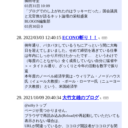
御田寺圭
03月31日 10:09
「ブログでのし上がれたのはラッキーだった」国会議員
と元官僚が語るネット論壇の栄枯盛衰
BLOGOS編集部
03月30日 0
2022/03/03 12:40:15
ECONO斬り！！
例年通り、バタバタしているうちにアっという間に大晦
日を迎えてしまいました。せめて締切を過ぎている仕事
は年内にしっかり片付けたかったです… というわけで
（毎度のことながら）全く成長していない自分に猛省中
＞＜ タイトル通り、ざっくりと今年の活動を数字で振り
返
本年度のノーベル経済学賞は - ウィリアム・ノードハウス
氏（イェール大教授） - ポール・ローマー氏（ニューヨー
ク大教授） という、米国経済学
2021/10/09 20:40:34
大竹文雄のブログ
@niftyトップ
ページが見つかりません。
ブラウザで再読み込み(Reload)や再起動していただいても
表示されない場合は、
URLが間違っているか、ココログ開設者がココログを閉