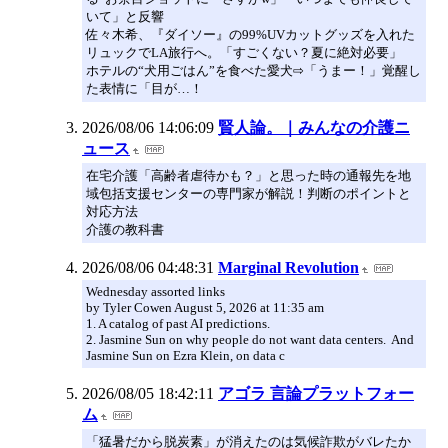
いて」と反響
佐々木希、『ダイソー』の99%UVカットグッズを入れた
リュックでLA旅行へ。「すごくない？夏に絶対必要」
ホテルの“犬用ごはん”を食べた愛犬⇨「うまー！」覚醒し
た表情に「目が…！
2026/08/06 14:06:09
賢人論。｜みんなの介護ニ
ュース
在宅介護「高齢者虐待かも？」と思った時の通報先を地
域包括支援センターの専門家が解説！判断のポイントと
対応方法
介護の教科書
2026/08/06 04:48:31
Marginal Revolution
Wednesday assorted links
by Tyler Cowen August 5, 2026 at 11:35 am
1. A catalog of past AI predictions.
2. Jasmine Sun on why people do not want data centers. And
Jasmine Sun on Ezra Klein, on data c
2026/08/05 18:42:11
アゴラ 言論プラットフォー
ム
「猛暑だから脱炭素」が消えたのは気候詐欺がバレたか