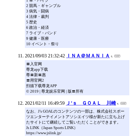
1 車・バイク
2 競馬・ギャンブル
3 病気・闘病
4 法律・裁判
5 歴史
6 政治・経済
7 ライブ・バンド
9 健康・医療
10 イベント・祭り
2021/09/03 21:32:42
ＩＮＡ＠ＭＡＮＩＡ
〓入官网
尊龙app下载
尊〓新〓惠
〓用官网2
扫描下载尊龙APP
© 2019 | 尊龙娱乐官网 | 版〓所有
2021/02/11 16:49:59
Ｊ’ｓ ＧＯＡＬ 川崎
なお、J’s GOALのコンテンツの一部は、株式会社スポー
ツエンターテイメントアソシエイツ様が新たに立ち上げ
たサイトにて継続してご覧いただくことができます。
Js LINK（Japan Sports LINK）
https://www.jslink.jp/