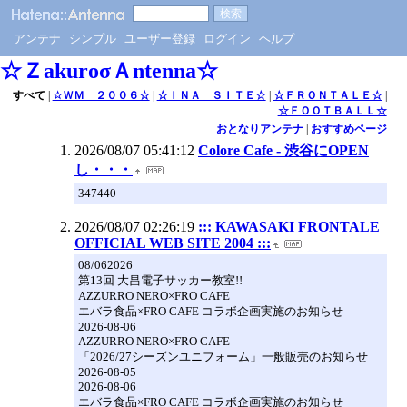
アンテナ
シンプル
ユーザー登録
ログイン
ヘルプ
☆ＺakuroσＡntenna☆
すべて
|
☆ＷＭ ２００６☆
|
☆ＩＮＡ ＳＩＴＥ☆
|
☆ＦＲＯＮＴＡＬＥ☆
|
☆ＦＯＯＴＢＡＬＬ☆
おとなりアンテナ
|
おすすめページ
2026/08/07 05:41:12
Colore Cafe - 渋谷にOPEN
し・・・
347440
2026/08/07 02:26:19
::: KAWASAKI FRONTALE
OFFICIAL WEB SITE 2004 :::
08/062026
第13回 大昌電子サッカー教室!!
AZZURRO NERO×FRO CAFE
エバラ食品×FRO CAFE コラボ企画実施のお知らせ
2026-08-06
AZZURRO NERO×FRO CAFE
「2026/27シーズンユニフォーム」一般販売のお知らせ
2026-08-05
2026-08-06
エバラ食品×FRO CAFE コラボ企画実施のお知らせ