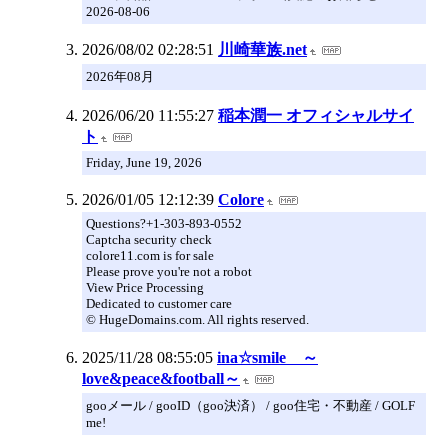
2026-08-06
2026/08/02 02:28:51
川崎華族.net
2026年08月
2026/06/20 11:55:27
稲本潤一 オフィシャルサイ
ト
Friday, June 19, 2026
2026/01/05 12:12:39
Colore
Questions?+1-303-893-0552
Captcha security check
colore11.com is for sale
Please prove you're not a robot
View Price Processing
Dedicated to customer care
© HugeDomains.com. All rights reserved.
2025/11/28 08:55:05
ina☆smile ～
love&peace&football～
gooメール / gooID（goo決済） / goo住宅・不動産 / GOLF
me!