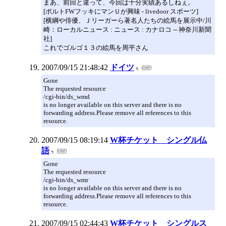
まあ、前回と違って、今回は十分実績あるしねぇ。
[ポルトFWフッキにマンＵが興味 - livedoor スポーツ]
[横綱や俳優、Ｊリーガーら著名人たちの絵馬を展示中/川
崎：ローカルニュース : ニュース : カナロコ -- 神奈川新聞
社]
これでゴルゴ１３の絵馬を周平さん
2007/09/15 21:48:42
ドイツ
Gone
The requested resource
/cgi-bin/ds_wmd
is no longer available on this server and there is no
forwarding address.Please remove all references to this
resource.
2007/09/15 08:19:14
W杯チケット シングル仏
語
Gone
The requested resource
/cgi-bin/ds_wmr
is no longer available on this server and there is no
forwarding address.Please remove all references to this
resource.
2007/09/15 02:44:43
W杯チケット シングルス