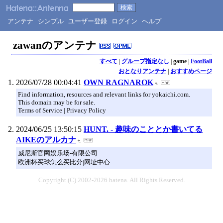
アンテナ
シンプル
ユーザー登録
ログイン
ヘルプ
zawanのアンテナ
すべて
|
グループ指定なし
|
game
|
FootBall
おとなりアンテナ
|
おすすめページ
2026/07/28 00:04:41
OWN RAGNAROK
Find information, resources and relevant links for yokaichi.com.
This domain may be for sale.
Terms of Service | Privacy Policy
2024/06/25 13:50:15
HUNT. - 趣味のこととか書いてる
AIKEのアルカナ
威尼斯官网娱乐场-有限公司
欧洲杯买球怎么买比分|网址中心
Copyright (C) 2002-2026 hatena. All Rights Reserved.