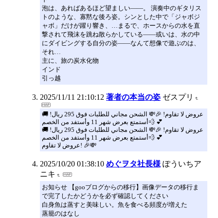
泡は、あればあるほど望ましい――。 演奏中のギタリス
トのような、寡黙な後ろ姿。シンとした中で「ジャボジ
ャボ」だけが躍り響き、…まるで、ホースからの水を直
撃されて飛沫を跳ね散らかしている――或いは、水の中
にダイビングする自分の姿—―なんて想像で遊ぶのは、
それ…
主に、旅の炭水化物
インド
引っ越
2025/11/11 21:10:12
著者の本当の姿
ゼスプリ
عروض لا تقاوم! 🎉💸 الشحن مجاني للطلبات فوق 295 ريال! 🚚
💨أستمتع بعرض شهر 11 وأستفد من الخصم 💕
عروض لا تقاوم! 🎉💸 الشحن مجاني للطلبات فوق 295 ريال! 🚚
💨أستمتع بعرض شهر 11 وأستفد من الخصم 💕
عروض لا تقاوم! 🎉💸
2025/10/20 01:38:10
めぐヲタ社長様
ぽういちア
ニキ
お知らせ 【gooブログからの移行】画像データの移行ま
で完了したかどうかを必ず確認してください
白身魚は蒸すと美味しい。魚を食べる頻度が増えた
蒸籠のはなし