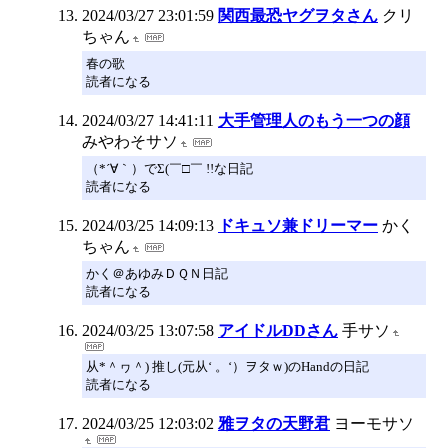
2024/03/27 23:01:59
関西最恐ヤグヲタさん
クリ
ちゃん
春の歌
読者になる
2024/03/27 14:41:11
大手管理人のもう一つの顔
みやわそサソ
（*´∀｀）でΣ(￣□￣ !!な日記
読者になる
2024/03/25 14:09:13
ドキュソ兼ドリーマー
かく
ちゃん
かく＠あゆみＤＱＮ日記
読者になる
2024/03/25 13:07:58
アイドルDDさん
手サソ
从*＾ヮ＾) 推し(元从‘ 。‘）ヲタｗ)のHandの日記
読者になる
2024/03/25 12:03:02
雅ヲタの天野君
ヨーモサソ