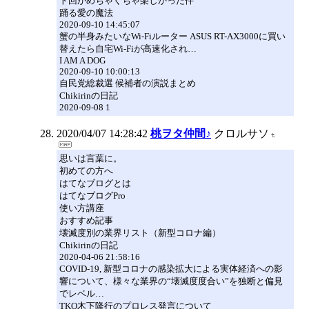
ト回がめちゃくちゃ楽しかった件
踊る愛の魔法
2020-09-10 14:45:07
蟹の半身みたいなWi-Fiルーター ASUS RT-AX3000に買い
替えたら自宅Wi-Fiが高速化され…
I AM A DOG
2020-09-10 10:00:13
自民党総裁選 候補者の演説まとめ
Chikirinの日記
2020-09-08 1
2020/04/07 14:28:42
桃ヲタ仲間♪
クロルサソ
思いは言葉に。
初めての方へ
はてなブログとは
はてなブログPro
使い方講座
おすすめ記事
壊滅度別の業界リスト（新型コロナ編）
Chikirinの日記
2020-04-06 21:58:16
COVID-19, 新型コロナの感染拡大による実体経済への影
響について、様々な業界の“壊滅度度合い”を独断と偏見
でレベル…
TKO木下隆行のプロレス発言について