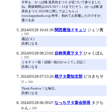
今年も、かっぱ橋 道具街まつり が近づいて参りました
ね。開催期間は2025/10/7～13までだそう。(かっぱ橋 道
具街まつり 2025年に関してはこちら↓)
www.kappabashi.or.jp 昨年、初めてお邪魔したのですが、
通りを歩
2024/03/28 10:41:39
関西最強ドキュソ
ジェソ糞
週記(’A`)
読者になる
2024/03/28 08:23:02
自称美貴ヲタ？
ひゃくぼん
ミキティ一筋！頑固一筋のひゃくてぃ日記！
読者になる
2024/03/28 07:53:26
桃ヲタ愛知支部
ピヨきちサ
ソ
Think Positive！な毎日。
読者になる
2024/03/28 06:39:07
なっちヲタ宴会部長
タクち
ゃん