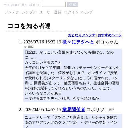
アンテナ
シンプル
ユーザー登録
ログイン
ヘルプ
ココを知る者達
おとなりアンテナ
|
おすすめページ
2026/07/16 16:32:19
徐々にヲタへと
ポコちゃん
日記は、かっこいい言葉を使わなくても書ける。なの
に……
カッコいい言葉のこと
今年の1月から半年間、NHKカルチャーセンターのエッセ
イ講座を受講した。値段がお手頃で、オンラインで授業
が受けられる(スクーリングなし)ところに惹かれた。1ヶ
月に1回講義があって、都度宿題もあり、生徒全員の宿題
を講師が講評してくれるというものだった。そこで…
いろいろなことがある
一度作る気力を失った料理。今なら焼けるか
2026/04/05 14:57:15
業界関係者
コボサソ
ニューデリーで「グツグツと煮込まれ」たチャイを飲む
南のアワアワと北のグツグツ② ～デリーの早朝・イン
ド