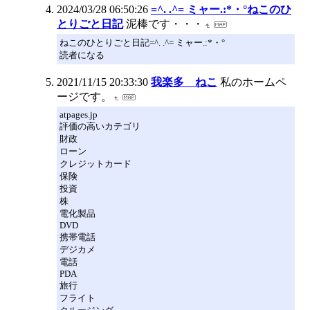
2024/03/28 06:50:26
=^. .^= ミャー.:*・°ねこのひ
とりごと日記
泥棒です・・・
ねこのひとりごと日記=^. .^= ミャー.:*・°
読者になる
2021/11/15 20:33:30
我楽多 ねこ
私のホームペ
ージです。
atpages.jp
評価の高いカテゴリ
財政
ローン
クレジットカード
保険
投資
株
電化製品
DVD
携帯電話
デジカメ
電話
PDA
旅行
フライト