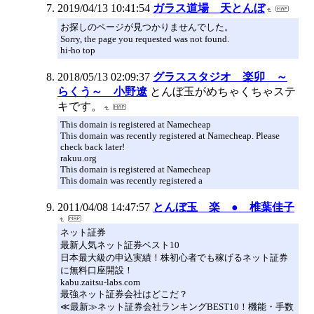
2019/04/13 10:41:54
ガラス道場 天とんぼ
お探しのページが見つかりませんでした。
Sorry, the page you requested was not found.
hi-ho top
2018/05/13 02:09:37
グラススタジオ 楽卯 ～
らくう～ 小野遼
とんぼ玉がめちゃくちゃステ
キです。
This domain is registered at Namecheap
This domain was recently registered at Namecheap. Please
check back later!
rakuu.org
This domain is registered at Namecheap
This domain was recently registered a
2011/04/08 14:47:57
とんぼ玉 楽 ● 椎葉佳子
ネット証券
最新人気ネット証券ベスト10
日本最大級の申込実績！株初心者でも稼げるネット証券
に無料口座開設！
kabu.zaitsu-labs.com
最強ネット証券会社はどこだ？
≪最新≫ネット証券会社ランキングBEST10！機能・手数