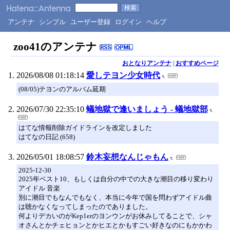
アンテナ
シンプル
ユーザー登録
ログイン
ヘルプ
zoo41のアンテナ
おとなりアンテナ
|
おすすめページ
2026/08/08 01:18:14
愛しテヨン少女時代
(08/05)テヨンのアルバム延期
2026/07/30 22:35:10
蟻地獄で逢いましょう - 蟻地獄部
はてな情報削除ガイドラインを改定しました
はてなの日記 (658)
2026/05/01 18:08:57
鈴木妄想なんじゃもん
2025-12-30
2025年ベスト10、もしくは自分の中での大きな潮目の移り変わり
アイドル 音楽
別に潮目でもなんでもなく、本当に今年で国を問わずアイドル曲
は聴かなくなってしまったのでありました。
何よりデカいのがKep1erのヨンウンがお休みしてることで、シャ
オさんとかチェヒョンとかヒエとかもすごい好きなのにもかかわ