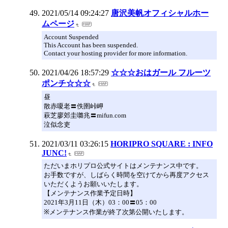
2021/05/14 09:24:27
唐沢美帆オフィシャルホー
ムページ
Account Suspended
This Account has been suspended.
Contact your hosting provider for more information.
2021/04/26 18:57:29
☆☆☆おはガール フルーツ
ポンチ☆☆☆
昼
散赤嗄老〓佚圉峠岬
萩芝廖郊圭囃兆〓mifun.com
泣似念吏
2021/03/11 03:26:15
HORIPRO SQUARE : INFO
JUNC!
ただいまホリプロ公式サイトはメンテナンス中です。
お手数ですが、しばらく時間を空けてから再度アクセス
いただくようお願いいたします。
【メンテナンス作業予定日時】
2021年3月11日（木）03：00〓05：00
※メンテナンス作業が終了次第公開いたします。