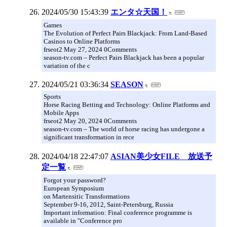
2024/05/30 15:43:39
エンタ☆天国！
Games
The Evolution of Perfect Pairs Blackjack: From Land-Based
Casinos to Online Platforms
frseot2 May 27, 2024 0Comments
season-tv.com – Perfect Pairs Blackjack has been a popular
variation of the c
2024/05/21 03:36:34
SEASON
Sports
Horse Racing Betting and Technology: Online Platforms and
Mobile Apps
frseot2 May 20, 2024 0Comments
season-tv.com – The world of horse racing has undergone a
significant transformation in rece
2024/04/18 22:47:07
ASIAN美少女FILE 放送予
定一覧
Forgot your password?
European Symposium
on Martensitic Transformations
September 9-16, 2012, Saint-Petersburg, Russia
Important information: Final conference programme is
available in "Conference pro