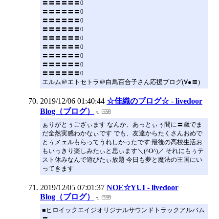
〓〓〓〓〓〓0
〓〓〓〓〓〓0
〓〓〓〓〓〓0
〓〓〓〓〓〓0
〓〓〓〓〓〓0
〓〓〓〓〓〓0
〓〓〓〓〓〓0
〓〓〓〓〓〓0
〓〓〓〓〓〓0
エルム＠エトセトラ＠白鳥百合子さん応援ブログ(∀●〓)
2019/12/06 01:40:44
☆佳織のブログ☆ - livedoor
Blog（ブログ）
ぁりがとぅござぃます なんか、あっとぃぅ間に〓歳でま
だ全然実感わかなぃです でも、友達からたくさんおめで
とぅメェルもらってうれしかったです 最後の高校生活お
もいっきり楽しみたぃと思ぃます＼(^O^)／ それにもぅテ
スト休みなんで遊びたぃ放題 今日も夢と魔法の王国にい
ってきます
2019/12/05 07:01:37
NOE☆YUI - livedoor
Blog（ブログ）
■ヒロイックエイジオリジナルサウンドトラックアルバム
〓