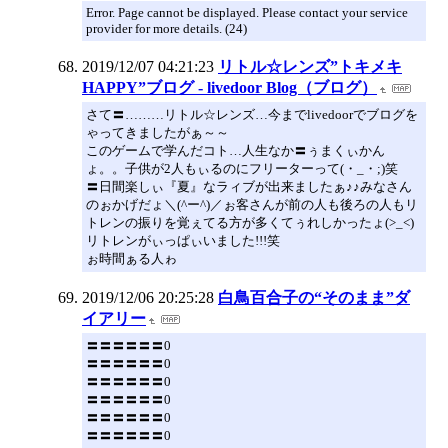
Error. Page cannot be displayed. Please contact your service
provider for more details. (24)
2019/12/07 04:21:23
リトル☆レンズ”トキメキ
HAPPY”ブログ - livedoor Blog（ブログ）
さて〓………リトル☆レンズ…今までlivedoorでブログを
ゃってきましたがぁ～～
このゲームで学んだコト…人生なか〓ぅまくぃかん
ょ。。子供が2人もぃるのにフリーターって(・_・;)笑
〓日間楽しぃ『夏』なラィブが出来ましたぁ♪♪みなさん
のぉかげだょ＼(^ー^)／ぉ客さんが前の人も後ろの人もリ
トレンの振りを覚ぇてる方が多くてぅれしかったょ(>_<)
リトレンがぃっぱぃいました!!!笑
ぉ時間ぁる人ゎ
2019/12/06 20:25:28
白鳥百合子の“そのまま”ダ
イアリー
〓〓〓〓〓〓0
〓〓〓〓〓〓0
〓〓〓〓〓〓0
〓〓〓〓〓〓0
〓〓〓〓〓〓0
〓〓〓〓〓〓0