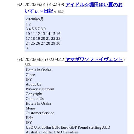
2020/05/01 01:41:08
アイドル☆堀田ゆい夏のお
いすぃ～日記
2020年5月
1 2
3 4 5 6 7 8 9
10 11 12 13 14 15 16
17 18 19 20 21 22 23
24 25 26 27 28 29 30
31
2020/04/25 02:09:42
ヤマギワソフトイヴェント
Hotels In Osaka
Close
JPY
About Us
Privacy statement
Copyright
Contact Us
Hotels In Osaka
Menu
Customer Service
Help
JPY
USD U.S. dollar EUR Euro GBP Pound sterling AUD
Australian dollar CAD Canadian