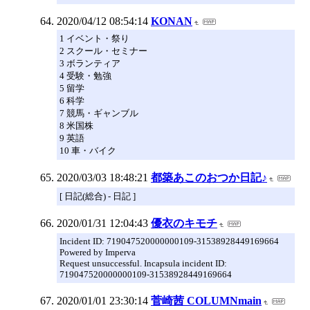
2020/04/12 08:54:14
KONAN
1 イベント・祭り
2 スクール・セミナー
3 ボランティア
4 受験・勉強
5 留学
6 科学
7 競馬・ギャンブル
8 米国株
9 英語
10 車・バイク
2020/03/03 18:48:21
都築あこのおつか日記♪
[ 日記(総合) - 日記 ]
2020/01/31 12:04:43
優衣のキモチ
Incident ID: 719047520000000109-31538928449169664
Powered by Imperva
Request unsuccessful. Incapsula incident ID:
719047520000000109-31538928449169664
2020/01/01 23:30:14
菅崎茜 COLUMNmain