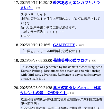
2025/10/17 10:29:12
鈴木あきえエンガワとさつ
まいも
スポンサーサイト
上記の広告は１ヶ月以上更新のないブログに表示されて
います。
新しい記事を書く事で広告が消せます。
スポンサー広告 | --/--/--(--) --:--:--
FC2Ad
2025/10/10 17:16:51
GAMECITY
「三國志」シリーズ40周年記念特設サイト
2025/09/28 09:38:00
菊地美香公式ブログ
This webpage was generated by the domain owner using Sedo
Domain Parking. Disclaimer: Sedo maintains no relationship
with third party advertisers. Reference to any specific service
or trade mark is no
2025/05/26 00:21:38
奥谷侑加タレメ.net - 「日本
タレント名鑑」公式サイト
欢迎光临密炼机,开炼机,造粒机专业制造商-广东利拿实业有
限公司官网！
1设计有双层防漏，实现二次拐角90°的原理，大大降低了