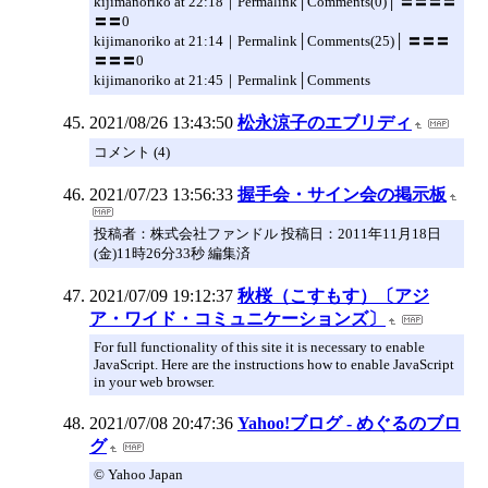
kijimanoriko at 22:18｜Permalink│Comments(0)│ 〓〓〓〓
〓〓0
kijimanoriko at 21:14｜Permalink│Comments(25)│ 〓〓〓
〓〓〓0
kijimanoriko at 21:45｜Permalink│Comments
2021/08/26 13:43:50
松永涼子のエブリディ
コメント (4)
2021/07/23 13:56:33
握手会・サイン会の掲示板
投稿者：株式会社ファンドル 投稿日：2011年11月18日
(金)11時26分33秒 編集済
2021/07/09 19:12:37
秋桜（こすもす）〔アジ
ア・ワイド・コミュニケーションズ〕
For full functionality of this site it is necessary to enable
JavaScript. Here are the instructions how to enable JavaScript
in your web browser.
2021/07/08 20:47:36
Yahoo!ブログ - めぐるのブロ
グ
© Yahoo Japan