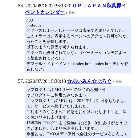
2020/08/18 02:36:13
ＴＯＰＪＡＰＡＮ秋葉原イ
ベントカレンダー
403
Forbidden
アクセスしようとしたページは表示できませんでした。
このエラーは、表示するページへのアクセス許可がなか
ったことを意味します。
以下のような原因が考えられます。
アクセスが許可されていない（パーミッション等によっ
て禁止されている）。
デフォルトドキュメント（index.html, index.htm 等）が存
在しない。
2020/07/20 15:38:18
☆あいみん☆ぶろぐ
ヤプログ！ byGMO サービス終了のお知らせ
ヤプログ！をご利用のみなさまへ
「ヤプログ！ byGMO」は、2020年1月31日をもちまし
て、サービスを終了いたしました。
ご利用のみなさまへご迷惑をおかけいたしますこと、深
くお詫び申し上げます。
15年間ヤプログ！をご愛顧いただき、誠にありがとうご
ざいました。心より感謝申し上げます。
今後とも、GMOメディア株式会社のサービスをよろしく