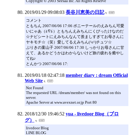
Copyright © 2003 Seesaa Inc. All Rights Reserve
2019/01/29 09:08:03
長谷川恵美の日記
コメント
ともちん 2007/06/06 17:06 ポニーテールのえみちん可愛
いにゃあ（≧∇≦）ともちんえみちんにくびったけなのだ
☆ナビシートにえみちんなんて羨ましすぎてお母さんに
ヤキモチ☆（笑）愛してるえみちん(^ε^)チュツ☆
ぶりきの案山子 2007/06/06 17:30 しっかりお母さんに甘
えて、あるかどうかはわからないけど旅の疲れを癒やし
てね♪
とんかつ 2007/06/06 17:
2019/01/18 02:47:18
member diary : dream Official
Web Site
Not Found
The requested URL /dream/member/ was not found on this
server.
Apache Server at www.avexnet.or.jp Port 80
2018/12/30 19:46:52
yua - livedoor Blog（ブロ
グ）
livedoor Blog
LINE BLOG