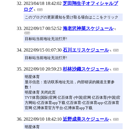
2023/04/18 18:42:02
芝田翔生子オフィシャルブ
ログ
このブログの更新通知を受け取る場合はここをクリック
2022/09/17 00:52:52
海老沢神菜スケジュール
目标站当前地址无法打开!
2022/09/15 01:07:30
石川エリスケジュール
目标站当前地址无法打开!
2022/09/10 20:59:23
杉林沙織スケジュール
明星体育
显示信息：造访联系地址无法，内部错误的频道主要参
数！
明星体育 关闭此页
TVT体育(国际)官网 亿百体育·(中国)官网 亿百体育(中国)官
方网站-亿百体育app下载 亿百体育-亿百体育app-亿百体育
官网 亿博体育官方平台-亿博体育app下载
2022/09/10 18:42:10
近野成美スケジュール
明星体育