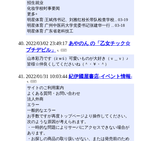
招生就业
化妆学校时事要闻
更多+
明星体育:王斌伟书记、刘雅红校长带队检查学校... 03-19
明星体育:广州中医药大学党委书记张建华一行 ... 03-18
明星体育:广东省老科技工
2022/03/02 23:49:17
あやのん の「乙女チック☆
プチデビル」
山本彩乃です（≧ｗ≦）可愛いものが大好き（ｖ＿ｖ）♪
皆様☆仲良くしてくださいね（＾・￥・＾）
2022/01/31 10:03:44
紀伊國屋書店-イベント情報-
サイトのご利用案内
よくある質問・お問い合わせ
法人外商
エラー
一般的なエラー
お手数ですが再度トップページより操作してください。
次のような原因が考えられます。
・一時的な問題によりサーバにアクセスできない場合が
あります。
・お探しの商品の取り扱いがない、または発売前のため