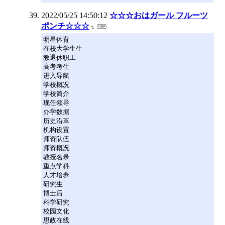
2022/05/25 14:50:12
☆☆☆おはガール フルーツ
ポンチ☆☆☆
明星体育
在校大学生生
教退休职工
高考考生
进入导航
学校概况
学校简介
现任领导
办学数据
历史沿革
机构设置
师资队伍
师资概况
教授名录
重点学科
人才培养
研究生
博士后
科学研究
校园文化
思政在线