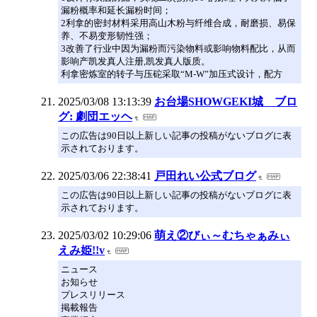
漏粉概率和延长漏粉时间；
2利拿的密封材料采用高山木粉与纤维合成，耐磨损、易保
养、不易变形韧性强；
3改善了行业中因为漏粉而污染物料或影响物料配比，从而
影响产凯发真人注册,凯发真人版质。
利拿密炼室的转子与压砣采取“M-W”加压式设计，配方
2025/03/08 13:13:39
お台場SHOWGEKI城 ブロ
グ: 劇団エッヘ
この広告は90日以上新しい記事の投稿がないブログに表
示されております。
2025/03/06 22:38:41
戸田れい公式ブログ
この広告は90日以上新しい記事の投稿がないブログに表
示されております。
2025/03/02 10:29:06
萌え②びぃ～むちゃぁみぃ
えみ姫!!v
ニュース
お知らせ
プレスリリース
掲載報告