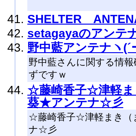
SHELTER ANTEN
setagayaのアンテ
野中藍アンテナヽ(´ー
野中藍さんに関する情報
ずですｗ
☆藤崎香子☆津軽ま
葵★アンテナ☆彡
☆藤崎香子☆津軽まき（
ナ☆彡