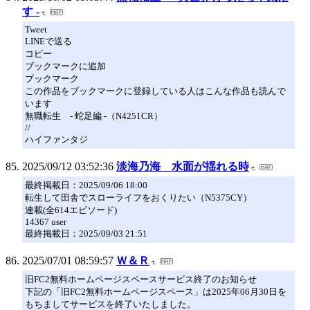
す -
Tweet
LINEで送る
コピー
ブックマークに追加
ブックマーク
この作品をブックマークに登録している人はこんな作品も読んで
います
無職転生 - 蛇足編 -（N4251CR）
//
ハイファンタジ
2025/09/12 03:52:36
淡海乃海 水面が揺れる時
最終掲載日：2025/09/06 18:00
転生して田舎でスローライフをおくりたい（N5375CY）
連載(全614エピソード)
14367 user
最終掲載日：2025/09/03 21:51
2025/07/01 08:59:57
Ｗ＆Ｒ
旧FC2無料ホームページスペースサービス終了のお知らせ
下記の「旧FC2無料ホームページスペース」は2025年06月30日を
もちましてサービスを終了いたしました。