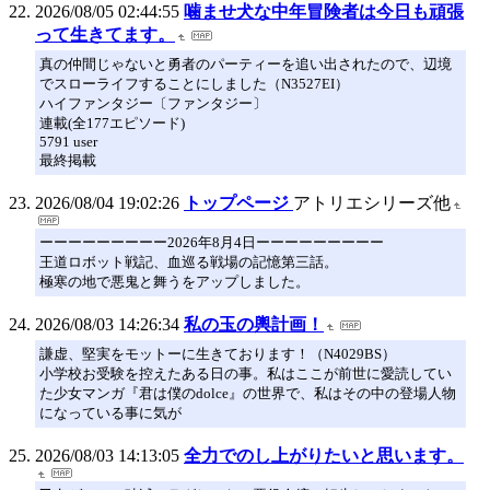
2026/08/05 02:44:55
噛ませ犬な中年冒険者は今日も頑張
って生きてます。
真の仲間じゃないと勇者のパーティーを追い出されたので、辺境
でスローライフすることにしました（N3527EI）
ハイファンタジー〔ファンタジー〕
連載(全177エピソード)
5791 user
最終掲載
2026/08/04 19:02:26
トップページ
アトリエシリーズ他
ーーーーーーーーー2026年8月4日ーーーーーーーーー
王道ロボット戦記、血巡る戦場の記憶第三話。
極寒の地で悪鬼と舞うをアップしました。
2026/08/03 14:26:34
私の玉の輿計画！
謙虚、堅実をモットーに生きております！（N4029BS）
小学校お受験を控えたある日の事。私はここが前世に愛読してい
た少女マンガ『君は僕のdolce』の世界で、私はその中の登場人物
になっている事に気が
2026/08/03 14:13:05
全力でのし上がりたいと思います。