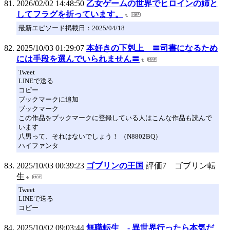
2026/02/02 14:48:50
乙女ゲームの世界でヒロインの姉と
してフラグを折っています。
最新エピソード掲載日：2025/04/18
2025/10/03 01:29:07
本好きの下剋上 〓司書になるため
には手段を選んでいられません〓
Tweet
LINEで送る
コピー
ブックマークに追加
ブックマーク
この作品をブックマークに登録している人はこんな作品も読んで
います
八男って、それはないでしょう！ （N8802BQ）
ハイファンタ
2025/10/03 00:39:23
ゴブリンの王国
評価7 ゴブリン転
生
Tweet
LINEで送る
コピー
2025/10/02 09:03:44
無職転生 - 異世界行ったら本気だ