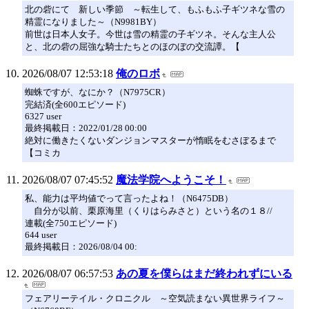
北の砦にて 新しい季節 ～転生して、もふもふ子ギツネな雪の
精霊になりました～（N9981BY）
前世は日本人女子。今世は雪の精霊の子ギツネ。そんな主人公
と、北の砦の屈強な騎士たちとのほのぼの交流譚。【
2026/08/07 12:53:18
俺のロボ
蜘蛛ですが、なにか？（N7975CR）
完結済(全600エピソード)
6327 user
最終掲載日：2022/01/28 00:00
絶対に働きたくないダンジョンマスターが惰眠をむさぼるまで
【コミカ
2026/08/07 07:45:52
魔法学院へようこそ！
私、能力は平均値でって言ったよね！（N6475DB）
自分が以前、栗原海里（くりはらみさと）という名の１８//
連載(全750エピソード)
644 user
最終掲載日：2026/08/04 00:
2026/08/07 06:57:53
あの夏を僕らはまだ終われずにいる
フェアリーテイル・クロニクル ～空気読まない異世界ライフ～