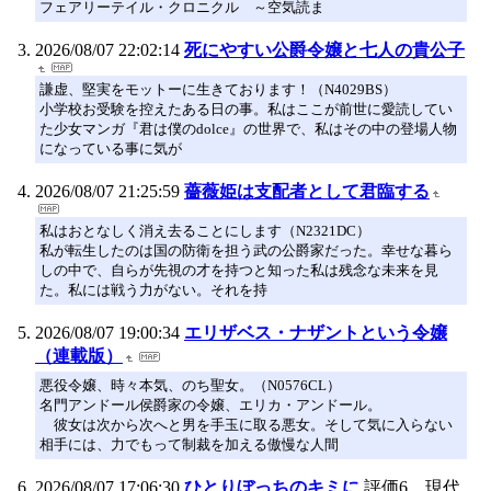
フェアリーテイル・クロニクル ～空気読ま
2026/08/07 22:02:14
死にやすい公爵令嬢と七人の貴公子
謙虚、堅実をモットーに生きております！（N4029BS）
小学校お受験を控えたある日の事。私はここが前世に愛読してい
た少女マンガ『君は僕のdolce』の世界で、私はその中の登場人物
になっている事に気が
2026/08/07 21:25:59
薔薇姫は支配者として君臨する
私はおとなしく消え去ることにします（N2321DC）
私が転生したのは国の防衛を担う武の公爵家だった。幸せな暮ら
しの中で、自らが先視の才を持つと知った私は残念な未来を見
た。私には戦う力がない。それを持
2026/08/07 19:00:34
エリザベス・ナザントという令嬢
（連載版）
悪役令嬢、時々本気、のち聖女。（N0576CL）
名門アンドール侯爵家の令嬢、エリカ・アンドール。
彼女は次から次へと男を手玉に取る悪女。そして気に入らない
相手には、力でもって制裁を加える傲慢な人間
2026/08/07 17:06:30
ひとりぼっちのキミに
評価6 現代