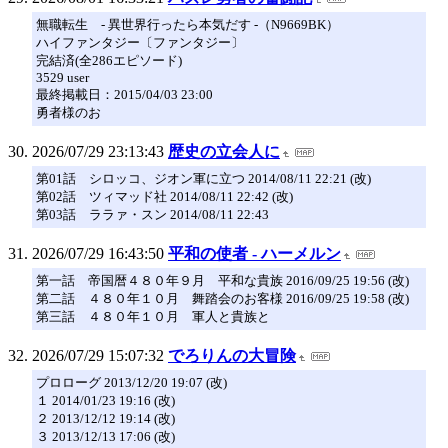
無職転生 - 異世界行ったら本気だす -（N9669BK）
ハイファンタジー〔ファンタジー〕
完結済(全286エピソード)
3529 user
最終掲載日：2015/04/03 23:00
勇者様のお
2026/07/29 23:13:43
歴史の立会人に
第01話 シロッコ、ジオン軍に立つ 2014/08/11 22:21 (改)
第02話 ツィマッド社 2014/08/11 22:42 (改)
第03話 ララァ・スン 2014/08/11 22:43
2026/07/29 16:43:50
平和の使者 - ハーメルン
第一話 帝国暦４８０年９月 平和な貴族 2016/09/25 19:56 (改)
第二話 ４８０年１０月 舞踏会のお客様 2016/09/25 19:58 (改)
第三話 ４８０年１０月 軍人と貴族と
2026/07/29 15:07:32
でろりんの大冒険
プロローグ 2013/12/20 19:07 (改)
１ 2014/01/23 19:16 (改)
２ 2013/12/12 19:14 (改)
３ 2013/12/13 17:06 (改)