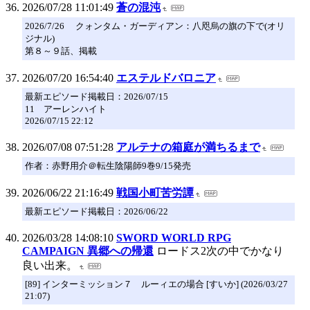
2026/07/28 11:01:49
蒼の混沌
2026/7/26 クォンタム・ガーディアン：八咫烏の旗の下で(オリ
ジナル)
第８～９話、掲載
2026/07/20 16:54:40
エステルドバロニア
最新エピソード掲載日：2026/07/15
11 アーレンハイト
2026/07/15 22:12
2026/07/08 07:51:28
アルテナの箱庭が満ちるまで
作者：赤野用介＠転生陰陽師9巻9/15発売
2026/06/22 21:16:49
戦国小町苦労譚
最新エピソード掲載日：2026/06/22
2026/03/28 14:08:10
SWORD WORLD RPG
CAMPAIGN 異郷への帰還
ロードス2次の中でかなり
良い出来。
[89] インターミッション７ ルーィエの場合 [すいか] (2026/03/27
21:07)