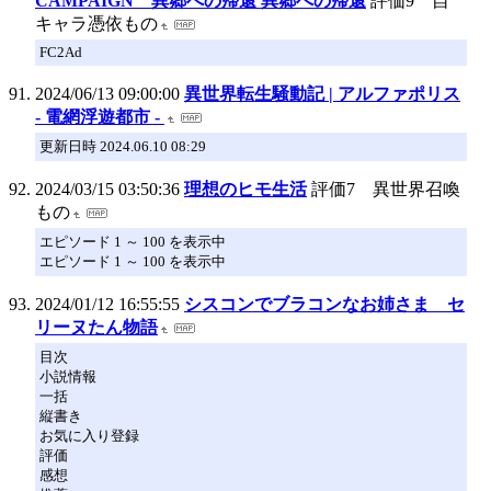
CAMPAIGN 異郷への帰還 異郷への帰還
評価9 自
キャラ憑依もの
FC2Ad
2024/06/13 09:00:00
異世界転生騒動記 | アルファポリス
- 電網浮遊都市 -
更新日時 2024.06.10 08:29
2024/03/15 03:50:36
理想のヒモ生活
評価7 異世界召喚
もの
エピソード 1 ～ 100 を表示中
エピソード 1 ～ 100 を表示中
2024/01/12 16:55:55
シスコンでブラコンなお姉さま セ
リーヌたん物語
目次
小説情報
一括
縦書き
お気に入り登録
評価
感想