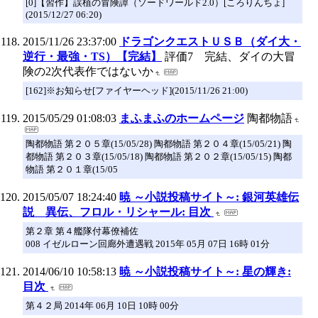
[0]【習作】誤植の冒険譚（ソードワールド2.0）[ころりんちょ]
(2015/12/27 06:20)
2015/11/26 23:37:00
ドラゴンクエストＵＳＢ（ダイ大・
逆行・最強・TS）【完結】
評価7 完結、ダイの大冒
険の2次代表作ではないか
[162]※お知らせ[ファイヤーヘッド](2015/11/26 21:00)
2015/05/29 01:08:03
まふまふのホームページ
陶都物語
陶都物語 第２０５章(15/05/28) 陶都物語 第２０４章(15/05/21) 陶
都物語 第２０３章(15/05/18) 陶都物語 第２０２章(15/05/15) 陶都
物語 第２０１章(15/05
2015/05/07 18:24:40
暁 ～小説投稿サイト～: 銀河英雄伝
説 異伝、フロル・リシャール: 目次
第２章 第４艦隊付幕僚補佐
008 イゼルローン回廊外遭遇戦 2015年 05月 07日 16時 01分
2014/06/10 10:58:13
暁 ～小説投稿サイト～: 星の輝き:
目次
第４２局 2014年 06月 10日 10時 00分