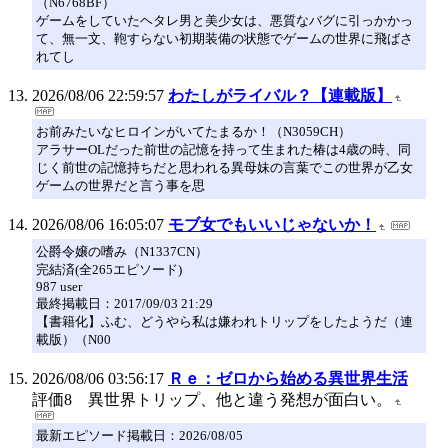
（N6768BF）
ゲームをしていたヘタレ男と美少女は、悪質なバグに引っかかっ
て、無一文、鞄すらない初期装備の状態でゲームの世界に飛ばさ
れてし
2026/08/06 22:59:57
わたしがライバル？【連載版】
お前みたいなヒロインがいてたまるか！（N3059CH）
アラサーOLだった前世の記憶を持って生まれた椿は4歳の時、同
じく前世の記憶持ちだと思われる異母妹の言葉でこの世界が乙女
ゲームの世界だと言う事を思
2026/08/06 16:05:07
モブ女でもいいじゃないか！
公爵令嬢の嗜み（N1337CN）
完結済(全265エピソード)
987 user
最終掲載日：2017/09/03 21:29
【書籍化】ふむ、どうやら私は嫌われトリップをしたようだ（連
載版）（N00
2026/08/06 03:56:17
Ｒｅ：ゼロから始める異世界生活
評価8 異世界トリップ、他と違う発想が面白い。
最新エピソード掲載日：2026/08/05