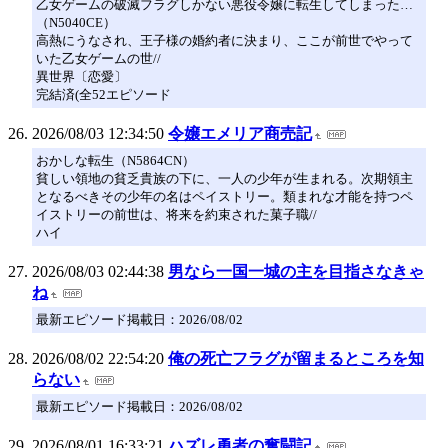
乙女ゲームの破滅フラグしかない悪役令嬢に転生してしまった…
（N5040CE）
高熱にうなされ、王子様の婚約者に決まり、ここが前世でやって
いた乙女ゲームの世//
異世界〔恋愛〕
完結済(全52エピソード
2026/08/03 12:34:50
令嬢エメリア商売記
おかしな転生（N5864CN）
貧しい領地の貧乏貴族の下に、一人の少年が生まれる。次期領主
となるべきその少年の名はペイストリー。類まれな才能を持つペ
イストリーの前世は、将来を約束された菓子職//
ハイ
2026/08/03 02:44:38
男なら一国一城の主を目指さなきゃ
ね
最新エピソード掲載日：2026/08/02
2026/08/02 22:54:20
俺の死亡フラグが留まるところを知
らない
最新エピソード掲載日：2026/08/02
2026/08/01 16:33:21
ハズレ勇者の奮闘記