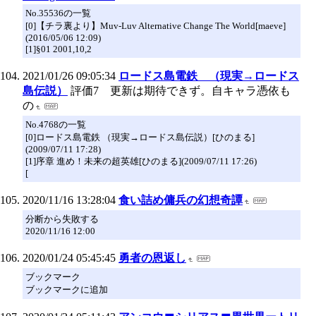
No.35536の一覧
[0]【チラ裏より】Muv-Luv Alternative Change The World[maeve]
(2016/05/06 12:09)
[1]§01 2001,10,2
2021/01/26 09:05:34
ロードス島電鉄 （現実→ロードス
島伝説）
評価7 更新は期待できず。自キャラ憑依も
の
No.4768の一覧
[0]ロードス島電鉄 （現実→ロードス島伝説）[ひのまる]
(2009/07/11 17:28)
[1]序章 進め！未来の超英雄[ひのまる](2009/07/11 17:26)
[
2020/11/16 13:28:04
食い詰め傭兵の幻想奇譚
分断から失敗する
2020/11/16 12:00
2020/01/24 05:45:45
勇者の恩返し
ブックマーク
ブックマークに追加