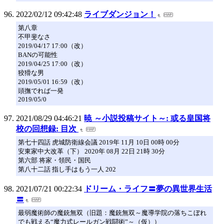
2022/02/12 09:42:48
ライブダンジョン！
第八章
不甲斐なさ
2019/04/17 17:00（改）
BANの可能性
2019/04/25 17:00（改）
狡猾な男
2019/05/01 16:59（改）
頭撫でれば一発
2019/05/0
2021/08/29 04:46:21
暁 ～小説投稿サイト～: 或る皇国将
校の回想録: 目次
第七十四話 虎城防衛線会議 2019年 11月 10日 00時 00分
安東家中大改革（下） 2020年 08月 22日 21時 30分
第六部 将家・領民・国民
第八十二話 指し手はもう一人 202
2021/07/21 00:22:34
ドリーム・ライフ〓夢の異世界生活
〓
最弱魔術師の魔銃無双（旧題：魔銃無双～魔導学院の落ちこぼれ
でも戦える“魔力式レールガン戦闘術”～（仮））