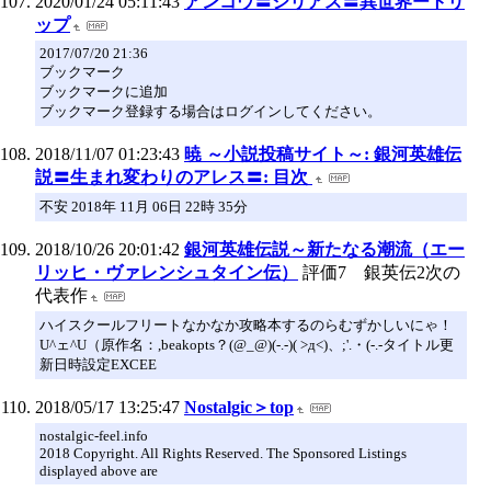
2020/01/24 05:11:43
アンコウ〓シリアス〓異世界ートリ
ップ
2017/07/20 21:36
ブックマーク
ブックマークに追加
ブックマーク登録する場合はログインしてください。
2018/11/07 01:23:43
暁 ～小説投稿サイト～: 銀河英雄伝
説〓生まれ変わりのアレス〓: 目次
不安 2018年 11月 06日 22時 35分
2018/10/26 20:01:42
銀河英雄伝説～新たなる潮流（エー
リッヒ・ヴァレンシュタイン伝）
評価7 銀英伝2次の
代表作
ハイスクールフリートなかなか攻略本するのらむずかしいにゃ！
U^ェ^U（原作名：,beakopts？(@_@)(-.-)( >д<)、;'.・(-.-タイトル更
新日時設定EXCEE
2018/05/17 13:25:47
Nostalgic＞top
nostalgic-feel.info
2018 Copyright. All Rights Reserved. The Sponsored Listings
displayed above are