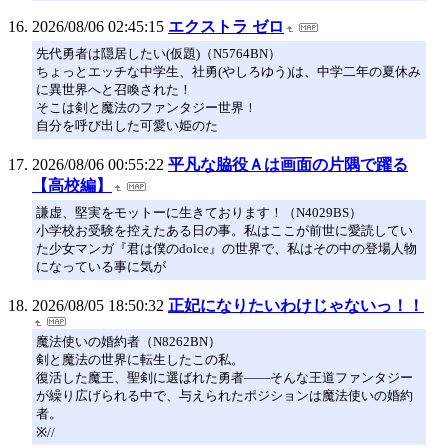
2026/08/06 02:45:15
エクストラ ゼロ
先代勇者は隠居したい(仮題)（N5764BN）
ちょっとエッチな中学生、社勇(やしろゆう)は、中学二年の夏休み
に異世界へと召喚された！
そこは剣と魔法のファンタジー世界！
自分を呼び出した可愛い姫のた
2026/08/06 00:55:22
平凡な脇役Ａは画面の片隅で躍る
【高校編】
謙虚、堅実をモットーに生きております！（N4029BS）
小学校お受験を控えたある日の事。私はここが前世に愛読してい
た少女マンガ『君は僕のdolce』の世界で、私はその中の登場人物
になっている事に気が
2026/08/05 18:50:32
正妃になりたいわけじゃないっ！！
魔法使いの婚約者（N8262BN）
剣と魔法の世界に転生したこの私。
復活した魔王、聖剣に選ばれた勇者――そんな王道ファンタジー
が繰り広げられる中で、与えられたポジションは魔法使いの婚約
者。
※//