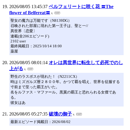
2026/08/05 13:45:37
ベルフェリートに咲く花 〓The
flower of Belfereat〓
聖女の魔力は万能です（N8139DG）
召喚された部屋に現れた第一王子は、聖と一//
異世界〔恋愛〕
連載(全206エピソード)
2102 user
最終掲載日：2025/10/14 18:00
薬屋
2026/08/05 08:01:14
オレは異世界に転生して必死でのし
上がる
野生のラスボスが現れた！（N2211CX）
時はミズガルズ暦２８００年。かつて覇を唱え、世界を征服する
寸前まで至った覇王がいた。
名をルファス・マファール。黒翼の覇王と恐れられる女傑であ
る。
彼女はあ
2026/08/05 05:27:35
破壊の御子
最新エピソード掲載日：2026/08/02