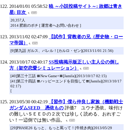
2014/01/01 05:58:52
暁 ～小説投稿サイト～: 故郷は青き
星: 目次
20,357人
2014 肥前のポチ [ 運営者へお問い合わせ ]
2013/11/02 02:47:09
【試作】背教者の兄（歴史物・ロー
マ帝国）
[9]第九話 ガルス、バレル！[カルロ・ゼン](2013/11/01 21:56)
2013/10/17 02:40:17
SS投稿掲示板正しい主人公の倒し
方（架空恋愛シミュレーション）
[40]第三十三話 〓New Game+〓[Jamila](2013/10/17 02:15)
[41]第三十四話 〓ハッピーエンドを目指して〓[Jamila](2013/10/17
02:17)
[
2013/05/30 00:42:19
【習作】僕ら仲良し家族（機動戦士
ガンダムSEED 憑依もの
評価7 ユウナ憑依。味付け
の難しいＳＥＥＤの２次では珍しく読める、おれすご
い！一辺倒では無い作品。
[29]PHASE26 もっと、もっと罵って！[牛焼き肉](2013/05/29