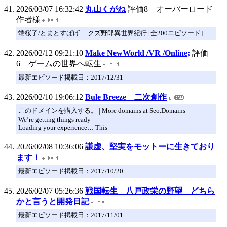
2026/03/07 16:32:42
丸山くがね
評価8 オーバーロード
作者様
端桜了/とまとすぱげ… クズ野郎異世界紀行 [全200エピソード]
2026/02/12 09:21:10
Make NewWorld /VR /Online;
評価
6 ゲームの世界へ転生
最新エピソード掲載日：2017/12/31
2026/02/10 19:06:12
Bule Breeze 二次創作
このドメインを購入する。 | More domains at Seo.Domains
We’re getting things ready
Loading your experience… This
2026/02/08 10:36:06
謙虚、堅実をモットーに生きており
ます！
最新エピソード掲載日：2017/10/20
2026/02/07 05:26:36
戦国転生 八戸政栄の野望 どちら
かと言うと開発日記
最新エピソード掲載日：2017/11/01