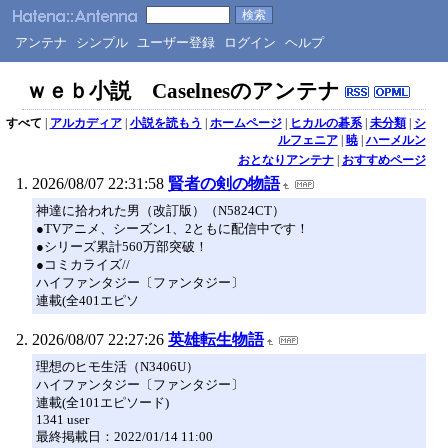
アンテナ
シンプル
ユーザー登録
ログイン
ヘルプ
ｗｅｂ小説 Caselnesのアンテナ
すべて
|
アルカディア
|
小説を読もう
|
ホームページ
|
ヒカルの碁系
|
未分類
|
シ
ルフェニア
|
暁
|
ハーメルン
おとなりアンテナ
|
おすすめページ
2026/08/07 22:31:58
賢者の剣の物語
神達に拾われた男（改訂版）（N5824CT）
●TVアニメ、シーズン1、2ともに配信中です！
●シリーズ累計560万部突破！
●コミカライズ//
ハイファンタジー〔ファンタジー〕
連載(全401エピソ
2026/08/07 22:27:26
英雄転生物語
理想のヒモ生活（N3406U）
ハイファンタジー〔ファンタジー〕
連載(全101エピソード)
1341 user
最終掲載日：2022/01/14 11:00