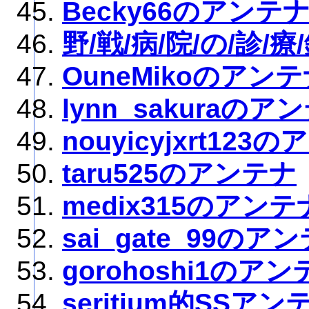
Becky66のアンテ
野/戦/病/院/の/診/療
OuneMikoのアン
lynn_sakuraのア
nouyicyjxrt123
taru525のアンテナ
medix315のアンテ
sai_gate_99のア
gorohoshi1のア
seritium的SSアン