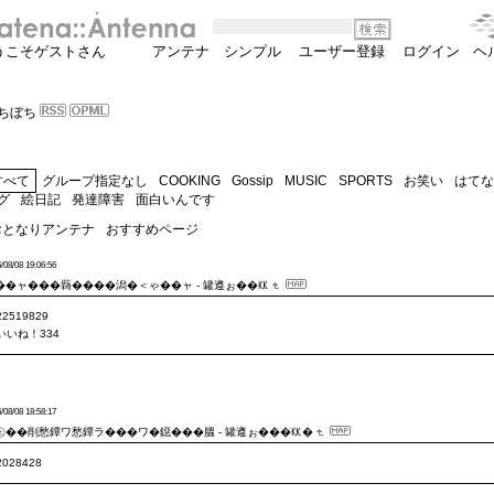
うこそゲストさん
アンテナ
シンプル
ユーザー登録
ログイン
ヘ
ちぼち
すべて
グループ指定なし
COOKING
Gossip
MUSIC
SPORTS
お笑い
はてな
グ
絵日記
発達障害
面白いんです
おとなりアンテナ
おすすめページ
/08/08 19:06:56
��ャ���羇����潟�＜ゃ��ャ - 罐遵ぉ��㏍
22519829
いいね！334
/08/08 18:58:17
㊤��削愁鐔ワ愁鐔ラ���ワ�鐚���膃 - 罐遵ぉ���㏍�
2028428