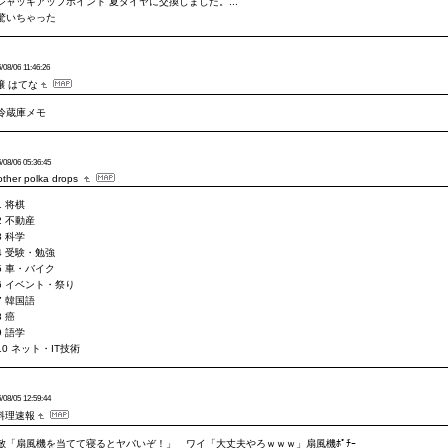
ジャッキアップポイント 夏タイヤに交換しました。...
驚いちゃった
/08/06 11:46:26
嬢 はてな
冷蔵庫メモ
/08/06 05:36:45
other polka drops
1 将棋
2 不動産
3 科学
4 受験・勉強
5 車・バイク
6 イベント・祭り
7 韓国語
8 癌
9 語学
10 ネット・IT技術
/08/05 12:59:44
料理速報
敵「扇風機を当てて寝るとヤバいぞ！」 ワイ「大丈夫やろｗｗｗ」扇風機ﾎﾟﾁｰ