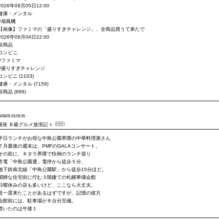
2026年08月05日12:00
健康・メンタル
#扇風機
【画像】ファミマの「盛りすぎチャレンジ」、全商品買うて来たで
2026年08月04日22:00
新商品
コンビニ
#ファミマ
#盛りすぎチャレンジ
コンビニ (1103)
健康・メンタル (7159)
新商品 (689)
/08/05 03:59:35
幌発 Ｂ級グルメ放浪記
平日ランチがお得な中島公園界隈の中華料理屋さん
７月最後の週末は、PMFのGALAコンサート。
その前に、キタラ界隈で恒例のランチ巡り
市電「中島公園通」電停から徒歩５分、
地下鉄南北線「中島公園駅」から徒歩15分ほど。
閑静な住宅街に佇む３階建ての札幌華僑会館
日曜休みの店も多いけど、ここなら大丈夫。
昔一度来たことがあるはずですが、記憶の彼方
会館前には、駐車場が８台分完備。
着いたのは午後１