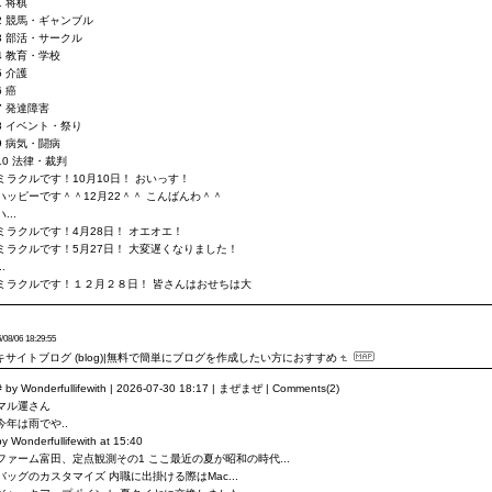
1 将棋
2 競馬・ギャンブル
3 部活・サークル
4 教育・学校
5 介護
6 癌
7 発達障害
8 イベント・祭り
9 病気・闘病
10 法律・裁判
ミラクルです！10月10日！ おいっす！
ハッピーです＾＾12月22＾＾ こんばんわ＾＾
ハ...
ミラクルです！4月28日！ オエオエ！
ミラクルです！5月27日！ 大変遅くなりました！
..
ミラクルです！１２月２８日！ 皆さんはおせちは大
/08/06 18:29:55
キサイトブログ (blog)|無料で簡単にブログを作成したい方におすすめ
# by Wonderfullifewith | 2026-07-30 18:17 | まぜまぜ | Comments(2)
マル運さん
今年は雨でや..
by Wonderfullifewith at 15:40
ファーム富田、定点観測その1 ここ最近の夏が昭和の時代...
バッグのカスタマイズ 内職に出掛ける際はMac...