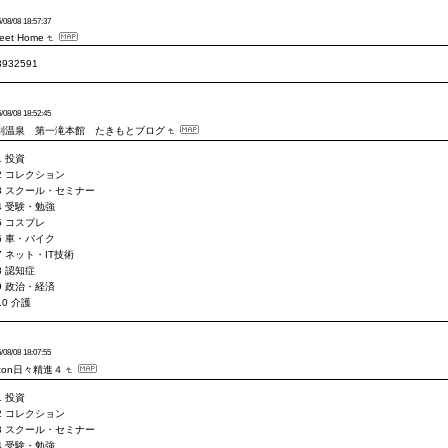
/08/08 18:57:37
eet Home
3932591
/08/08 18:52:45
別温泉 第一滝本館 たきもとブログ
1 投資
2 コレクション
3 スクール・セミナー
4 受験・勉強
5 コスプレ
6 車・バイク
7 ネット・IT技術
8 認知症
9 政治・経済
10 介護
/08/08 18:07:55
nton日々精進４
1 投資
2 コレクション
3 スクール・セミナー
4 受験・勉強