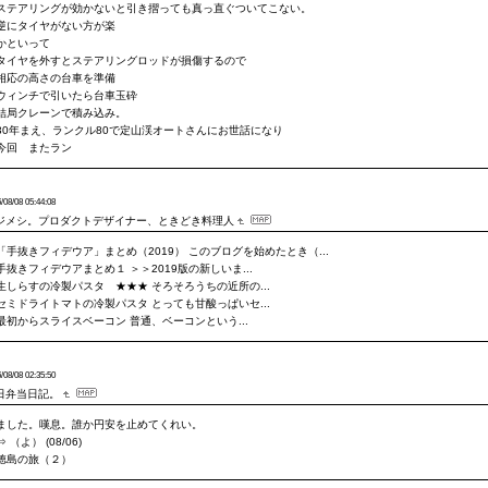
ステアリングが効かないと引き摺っても真っ直ぐついてこない。
逆にタイヤがない方が楽
かといって
タイヤを外すとステアリングロッドが損傷するので
相応の高さの台車を準備
ウィンチで引いたら台車玉砕
結局クレーンで積み込み。
30年まえ、ランクル80で定山渓オートさんにお世話になり
今回 またラン
/08/08 05:44:08
ジメシ。プロダクトデザイナー、ときどき料理人
「手抜きフィデウア」まとめ（2019） このブログを始めたとき（...
手抜きフィデウアまとめ１ ＞＞2019版の新しいま...
生しらすの冷製パスタ ★★★ そろそろうちの近所の...
セミドライトマトの冷製パスタ とっても甘酸っぱいセ...
最初からスライスベーコン 普通、ベーコンという...
/08/08 02:35:50
日弁当日記。
ました。嘆息。誰か円安を止めてくれい。
⇒ （よ） (08/06)
徳島の旅（２）