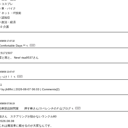
5 コスプレ
6 車・バイク
7 ネット・IT技術
8 認知症
9 政治・経済
10 介護
/08/08 17:47:32
Comfortable Days **
15171507
雷と雨と。 New! risa9537さん
/08/08 13:47:47
たっけ！！
11
# by jh8fht | 2026-08-07 06:03 | Comments(2)
/08/08 07:56:19
動車部品卸問屋 押す棒さん/スベレンチのＦ山ブログ
姐さん ステアリングが効かないランクル80
2026.08.08
これは搬送車に載せるのが大変なんです。