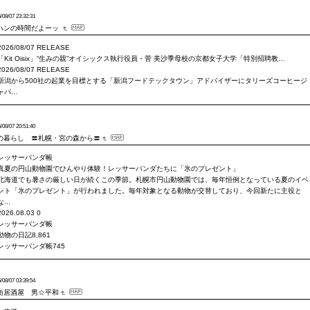
/08/07 23:32:31
ハンの時間だよーッ
2026/08/07 RELEASE
「Kit Oisix」“生みの親”オイシックス執行役員・菅 美沙季母校の京都女子大学「特別招聘教…
2026/08/07 RELEASE
新潟から500社の起業を目標とする「新潟フードテックタウン」アドバイザーにタリーズコーヒージ
ャパ…
/08/07 20:51:40
の暮らし 〓札幌・宮の森から〓
レッサーパンダ帳
真夏の円山動物園でひんやり体験！レッサーパンダたちに「氷のプレゼント」
北海道でも暑さの厳しい日が続くこの季節。札幌市円山動物園では、毎年恒例となっている夏のイベ
ント「氷のプレゼント」が行われました。毎年対象となる動物が交替しており、今回新たに主役と
な...
2026.08.03 0
レッサーパンダ帳
動物の日記8,861
レッサーパンダ帳745
/08/07 03:39:54
衛居酒屋 男☆平和