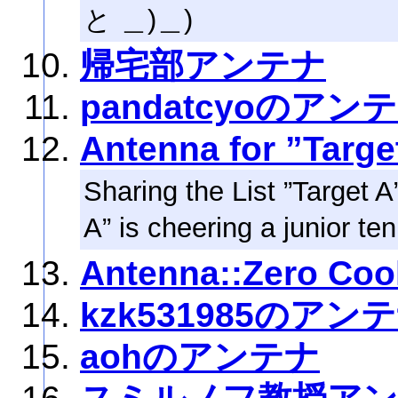
と ＿)＿)
帰宅部アンテナ
pandatcyoのアン
Antenna for ”Targe
Sharing the List ”Target A
A” is cheering a junior te
Antenna::Zero Coo
kzk531985のアン
aohのアンテナ