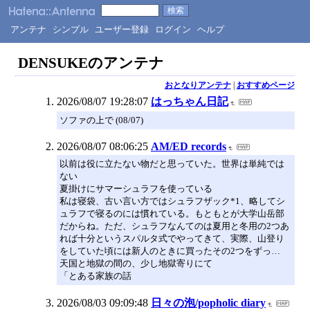
アンテナ
シンプル
ユーザー登録
ログイン
ヘルプ
DENSUKEのアンテナ
おとなりアンテナ
|
おすすめページ
2026/08/07 19:28:07
はっちゃん日記
ソファの上で (08/07)
2026/08/07 08:06:25
AM/ED records
以前は役に立たない物だと思っていた。世界は単純では
ない
夏掛けにサマーシュラフを使っている
私は寝袋、古い言い方ではシュラフザック*1、略してシ
ュラフで寝るのには慣れている。もともとが大学山岳部
だからね。ただ、シュラフなんてのは夏用と冬用の2つあ
れば十分というスパルタ式でやってきて、実際、山登り
をしていた頃には新人のときに買ったその2つをずっ…
天国と地獄の間の、少し地獄寄りにて
「とある家族の話
2026/08/03 09:09:48
日々の泡/popholic diary