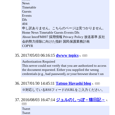
News
Timetable
Guests
Events
DJs
404
申し訳ありません。こちらのページは見つかりません。
Home News Timetable Guests Events DJs
About InterFM897 採用情報 Privacy Policy 放送基準 反社
会的勢力排除に向けた指針 国民保護業務計画
COPYR
2017/05/03 06:16:15
dwww topics
Authorization Required
This server could not verify that you are authorized to access
the document requested. Either you supplied the wrong
credentials (e.g., bad password), or your browser doesn’t un
2017/01/30 14:45:11
Tatsuo Hayashi blog
※対応しているRSSフィードのURLをご入力ください。
2016/08/03 16:47:14
ジュルのしっぽ－猫日記－
Tweet
Tweet