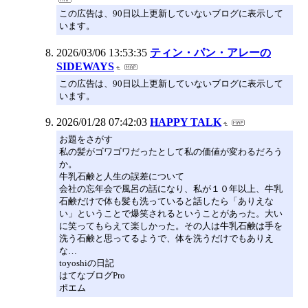
この広告は、90日以上更新していないブログに表示して
います。
2026/03/06 13:53:35
ティン・パン・アレーの
SIDEWAYS
この広告は、90日以上更新していないブログに表示して
います。
2026/01/28 07:42:03
HAPPY TALK
お題をさがす
私の髪がゴワゴワだったとして私の価値が変わるだろう
か。
牛乳石鹸と人生の誤差について
会社の忘年会で風呂の話になり、私が１０年以上、牛乳
石鹸だけで体も髪も洗っていると話したら「ありえな
い」ということで爆笑されるということがあった。大い
に笑ってもらえて楽しかった。その人は牛乳石鹸は手を
洗う石鹸と思ってるようで、体を洗うだけでもありえ
な…
toyoshiの日記
はてなブログPro
ポエム