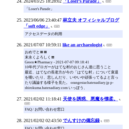
2024/03/25 18:28:02
「Loser’s Parade」
「Loser's Parade」
2023/06/06 23:40:47
林立夫 オフィシャルブログ
「soft edge」
アクセスデータの利用
2021/07/07 10:59:11
like an archaeologist
おめでと〓〓
末永くよろしく〓
Green★Pharmacy - 2021-07-07 09:18:41
10年代ブロガーがはてな村のおじさん達に思うこと
最近、はてなの長老方が今の「はてな村」について衰退
を嘆いたり、悲しんだり、いやいや頑張ってるよと言っ
たり議論する様子を見た。 orangestar.hatenadiary.jp p-
shirokuma.hatenadiary.com いっぽう、
2021/02/02 11:18:41
天使を誘惑、悪魔を懐柔。
FAQ / お問い合わせ窓口
2021/02/02 02:43:50
でんすけの備忘録
FAQ / お問い合わせ窓口