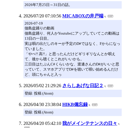
2026年7月25日～31日の話。
2026/07/20 07:10:56
MICABOXの井戸端
2026-07-19
佃島盆踊りの動画
佃島盆踊り、何人かYoutubeにアップしていてこの動画は
13日の一日目。
実は唄の出だしのキーが予定のD#ではなく、Fからになっ
ていました。
「やべ!! 高!!」と思ったんだけどギリギリなんとか唄え
て、後から聴くとこれがいいかも。
三日目はたぶんC#くらいかな、渡邊さんのD#がいいと思
っていて、スマホアプリでD#を聴いて唄い始めるんだけ
ど、頭にちゃんと入っ
2026/05/02 21:29:26
さらしあげな日記２
登録: 投稿 (Atom)
2026/04/30 23:38:04
HIKB備忘録
登録: 投稿 (Atom)
2026/04/20 05:42:10
我がメインテナンスの日々