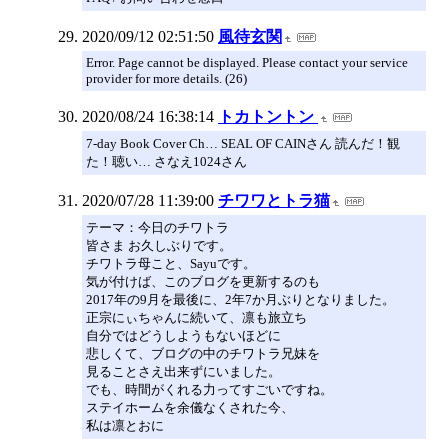
2020/09/12 02:51:50
風待玄関
Error. Page cannot be displayed. Please contact your service
provider for more details. (26)
2020/08/24 16:38:14
トカトントン
7-day Book Cover Ch… SEAL OF CAINさん 読んだ！観
た！聴い… さなえ1024さん
2020/07/28 11:39:00
チワワとトラ猫
テーマ：今日のチワトラ
皆さま お久しぶりです。
チワトラ母こと、Sayuです。
気が付けば、このブログを更新するのも
2017年の9月を最後に、2年7か月ぶりとなりました。
正宗にぃちゃんに続いて、凛も旅立ち
自分ではどうしようもないほどに
悲しくて、ブログの中のチワトラ兄妹を
見ることさえ出来ずにいました。
でも、時間がくれる力ってすごいですね。
ステイホームを余儀なくされた今、
私は凛とおに