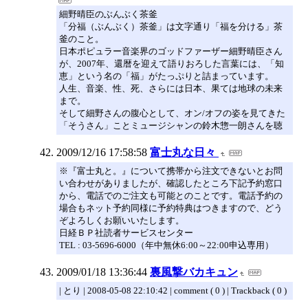
細野晴臣のぶんぶく茶釜
「分福（ぶんぶく）茶釜」は文字通り「福を分ける」茶
釜のこと。
日本ポピュラー音楽界のゴッドファーザー細野晴臣さん
が、2007年、還暦を迎えて語りおろした言葉には、「知
恵」という名の「福」がたっぷりと詰まっています。
人生、音楽、性、死、さらには日本、果ては地球の未来
まで。
そして細野さんの腹心として、オン/オフの姿を見てきた
「そうさん」ことミュージシャンの鈴木惣一朗さんを聴
2009/12/16 17:58:58
富士丸な日々
※『富士丸と。』について携帯から注文できないとお問
い合わせがありましたが、確認したところ下記予約窓口
から、電話でのご注文も可能とのことです。電話予約の
場合もネット予約同様に予約特典はつきますので、どう
ぞよろしくお願いいたします。
日経ＢＰ社読者サービスセンター
TEL : 03-5696-6000（年中無休6:00～22:00申込専用）
2009/01/18 13:36:44
裏風撃バカキュン
| とり | 2008-05-08 22:10:42 | comment ( 0 ) | Trackback ( 0 )