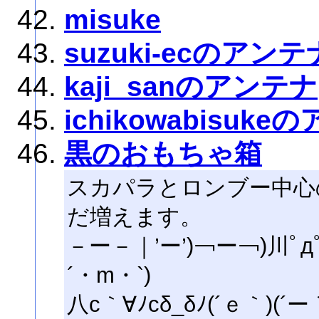
misuke
suzuki-ecのアンテ
kaji_sanのアンテナ
ichikowabisuk
黒のおもちゃ箱
スカパラとロンブー中心
だ増えます。
－ー－｜’ー’)￢ー￢)川ﾟдﾟ)
´・m・`)
八c｀∀ﾉcδ_δﾉ(´ｅ｀)(´ー｀