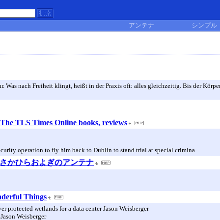
アンテナ
シンプル
 Was nach Freiheit klingt, heißt in der Praxis oft: alles gleichzeitig. Bis der Körp
The TLS Times Online books, reviews
urity operation to fly him back to Dublin to stand trial at special crimina
らさかひらおよぎのアンテナ
nderful Things
r protected wetlands for a data center Jason Weisberger
 Jason Weisberger