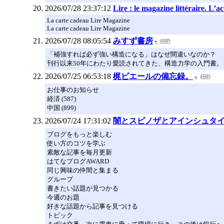
2026/07/28 23:37:12
Lire : le magazine littéraire. L’ac
La carte cadeau Lire Magazine
La carte cadeau Lire Magazine
2026/07/28 08:05:54
みすず書房
「補強すれば必ず強い構造になる」はなぜ間違いなのか？
刊行以来50年にわたり愛読されてきた、構造力学の入門書
2026/07/25 06:53:18
梶ピエールの備忘録。
お仕事のお知らせ
経済 (587)
中国 (899)
2026/07/24 17:31:02
闇とスピノザとアインシュタ
ブログをもっと楽しむ
使い方のコツを学ぶ
素敵な記事を毎月更新
はてなブログAWARD
同じ興味の仲間と集まる
グループ
書きたい話題が見つかる
今週のお題
好きな話題から記事を見つける
トピック