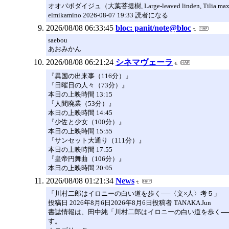
オオバボダイジュ（大葉菩提樹, Large-leaved linden, Tilia maxim
elmikamino 2026-08-07 19:33 読者になる
2026/08/08 06:33:45
bloc: panit/note@bloc
saebou
あおみかん
2026/08/08 06:21:24
シネマヴェーラ
『異国の出来事（116分）』
『日曜日の人々（73分）』
本日の上映時間 13:15
『人間廃業（53分）』
本日の上映時間 14:45
『少佐と少女（100分）』
本日の上映時間 15:55
『サンセット大通り（111分）』
本日の上映時間 17:55
『皇帝円舞曲（106分）』
本日の上映時間 20:05
2026/08/08 01:21:34
News
「川村二郎はイロニーの白い道を歩く──〈文×人〉考５」
投稿日 2026年8月6日2026年8月6日投稿者 TANAKA Jun
書誌情報は、田中純「川村二郎はイロニーの白い道を歩く──〈
す。