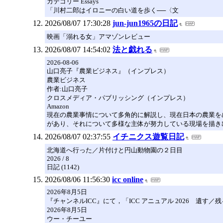
カテゴリー Essays
「川村二郎はイロニーの白い道を歩く──〈文
2026/08/07 17:30:28
jun-jun1965の日記
映画「溺れる女」アマゾンレビュー
2026/08/07 14:54:02
法と戯れる
2026-08-06
山口亮子『農業ビジネス』（インプレス）
農業ビジネス
作者:山口亮子
クロスメディア・パブリッシング（インプレス）
Amazon
現在の農業事情について多角的に解説し、現在日本の農業を
があり、それについて多様な主体が努力している現場を描き
2026/08/07 02:37:55
イチニクス遊覧日記
北海道へ行った／片付けと円山動物園の２日目
2026 / 8
日記 (1142)
2026/08/06 11:56:30
icc online
2026年8月5日
『チャンネルICC』にて，「ICC アニュアル 2026 
2026年8月5日
ウー・チーユー