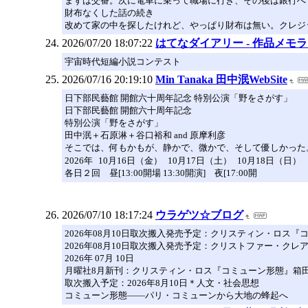
まずは交番。次に電車に乗って職場に行き、その後は銀行へ
財布なくした話の続き
改めて家の中を探したけれど、やっぱり財布は無い。クレジ
2026/07/20 18:07:22
はてなダイアリー - 作品メモ
宇宙時代短編小説コンテスト
2026/07/16 20:19:10
Min Tanaka 田中泯WebSite
日下部民藝館 開館六十周年記念 特別公演「野をさがす」
日下部民藝館 開館六十周年記念
特別公演「野をさがす」
田中泯＋石原淋＋谷口裕和 and 原摩利彦
そこでは、何もかもが、静かで、微かで、そして優しかった
2026年 10月16日（金） 10月17日（土） 10月18日（日）
各日２回 昼[13:00開場 13:30開演] 夜[17:00開
2026/07/10 18:17:24
ウラゲツ☆ブログ
2026年08月10日取次搬入発売予定：クリスティン・ロス『コ
2026年08月10日取次搬入発売予定：クリストファー・クレ
2026年 07月 10日
月曜社8月新刊：クリスティン・ロス『コミューン形態』箱
取次搬入予定：2026年8月10日＊人文・社会思想
コミューン形態――パリ・コミューンから大地の蜂起へ