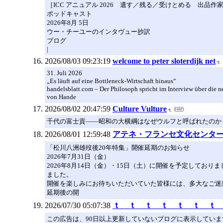
［ICC アニュアル 2026 遺す／残る／受けとめる 出品
ポッドキャスト
2026年8月 5日
ウー・チーユーのインタヴュー抄訳
ブログ
|
2026/08/03 09:23:19
welcome to peter sloterdijk net
31. Juli 2026
„Es läuft auf eine Bottleneck-Wirtschaft hinaus“
handelsblatt.com – Der Philosoph spricht im Interview über die 
von Hande
2026/08/02 20:47:59
Culture Vulture
千代の富士貢――昭和の大横綱はなぜウルフと呼ばれたのか？（初
2026/08/01 12:59:48
アテネ・フランセ文化センタ
「松川八洲雄歿後20年特集」開催延期のお知らせ
2026年7月31日（金）
2026年8月14日（金）・15日（土）に開催を予定して
ました。
開催を楽しみにお待ちいただいていた皆様には、多大なご迷
延期後の開
2026/07/30 05:07:38
ｔ ｔ ｔ ｔ ｔ ｔ ｔ
この広告は、90日以上更新していないブログに表示していま