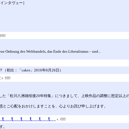
作家インタヴュー］
neue Ordnung des Welthandels, das Ende des Liberalismus – und...
出：「cakes」2016年8月26日）
ー
おりました「松川八洲雄歿後20年特集」につきまして、上映作品の調整に想定以
惑とご心配をおかけしますことを、心よりお詫び申し上げます。
 ｔ ｔ ｔ ｔ ｔ ｔ
す。