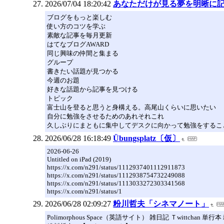
2026/07/04 18:20:42
あなただけが見る夢を明晰に
ブログをもっと楽しむ
使い方のコツを学ぶ
素敵な記事を毎月更新
はてなブログAWARD
同じ興味の仲間と集まる
グループ
書きたい話題が見つかる
今週のお題
好きな話題から記事を見つける
トピック
富士山を登ると思うと身構える。高尾山くらいに思いたい
自分に勉強をさせるためのあれそれこれ
久しぶりにまともに集中してデスクに向かって勉強をするこ
2026/06/28 16:18:49
Übungsplatz〔仮〕
2026-06-26
Untitled on iPad (2019)
https://x.com/n291/status/1112937401112911873
https://x.com/n291/status/1112938754732249088
https://x.com/n291/status/1113033272303341568
https://x.com/n291/status/1
2026/06/28 02:09:27
粉川哲夫「シネマノート」
Polimorphous Space（英語サイト） 雑日記 Ｔwittc