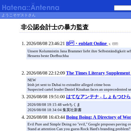
ようこそゲストさん
非公認会計士の暴力監査
2026/08/08 23:46:21
B ・enblatt Online
Unsere Kolumnistin Jana Brammer liebt ihre Selbstständigkeit sehr.
Hessens beste Dorfbuchha
2026/08/08 22:12:09
The Times Literary Supplement 
NEW
Irish jet sent to Dubai to extradite alleged crime boss
Suspected cartel leader Daniel Kinahan faces an unprecedented sec
2026/08/08 19:51:00
はてなアンテナ - しょもつひ
2026/08/08 19:15:48 webちくま
2026/08/08 18:34:04 集英社新書
2026/08/08 16:43:44
Boing Boing: A Directory of Wo
Evil Pure and Simple Doing no "evil," Google proposes paving ove
Stand at attention Can you guess Rock Hard's branding problem?