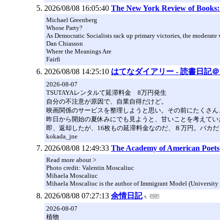
2026/08/08 16:05:40
The New York Review of Books
Michael Greenberg
Whose Party?
As Democratic Socialists rack up primary victories, the moderate 
Dan Chiasson
Where the Meanings Are
Fairfi
2026/08/08 14:25:10
はてなダイアリー - 読書日記
2026-08-07
TSUTAYAレンタルて延滞料金 8万円発生
自分の不注意が原因で、自業自得だけど。
映画関係のサービスを整理しようと思い。その前にたくさん
昨日から開始の夏休みにでも見ようと、甘いことを考えてい
即、返却したが、16枚もの延滞料金なのだ、８万円。バカだ
kokada_jne
2026/08/08 12:49:33
The Academy of American Poets
Read more about >
Photo credit: Valentin Moscaliuc
Mihaela Moscaliuc
Mihaela Moscaliuc is the author of Immigrant Model (University o
2026/08/08 07:27:13
余情日記
2026-08-07
植物