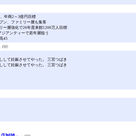
、年商2～3億円目標
プン、ファミリー層も集客
ー層強化で26年度来館1200万人目標
アジアンティーで若年層狙う
高45
しして妊娠させてやった。 三宮つばき
しして妊娠させてやった。 三宮つばき
い店対談」