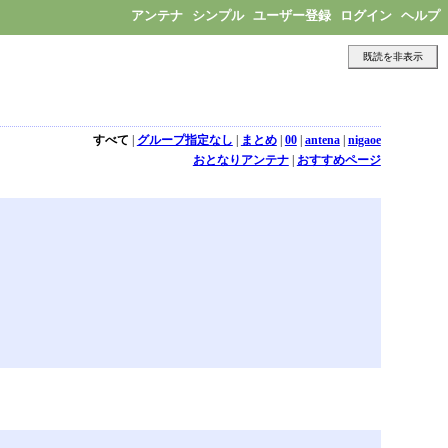
アンテナ
シンプル
ユーザー登録
ログイン
ヘルプ
既読を非表示
すべて
|
グループ指定なし
|
まとめ
|
00
|
antena
|
nigaoe
おとなりアンテナ
|
おすすめページ