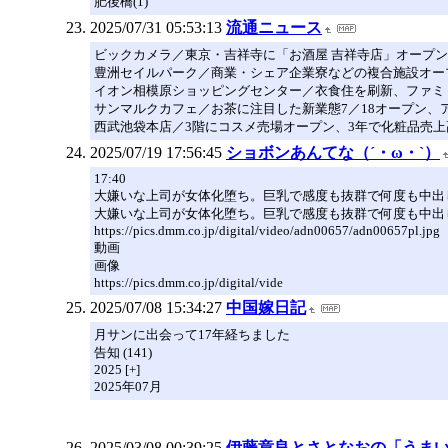
肥後橋(1)
2025/07/31 05:53:13
流通ニュース
ビックカメラ／東京・吉祥寺に「お酒屋 吉祥寺店」オープン
豊洲セイルパーク／商業・シェア企業寮などの複合施設オー
イオン相模原ショッピングセンター／衣食住を刷新、ファミリ
サンマルクカフェ／お茶に注目した新業態7／18オープン、
西武池袋本店／3階にコスメ売場オープン、3年で化粧品売上
2025/07/19 17:56:45
ショボンあんてな（´・ω・`）
17:40
大嫌いな上司が女体化堕ち。巨乳で感度も抜群で何度も中出
大嫌いな上司が女体化堕ち。巨乳で感度も抜群で何度も中出
https://pics.dmm.co.jp/digital/video/adn00657/adn00657pl.jpg
動画
画像
https://pics.dmm.co.jp/digital/vide
2025/07/08 15:34:27
中国嫁日記
月サンに出会って17年経ちました
告知 (141)
2025 [+]
2025年07月
2025/03/08 00:39:25
伊藤章良とさとなおの「うま