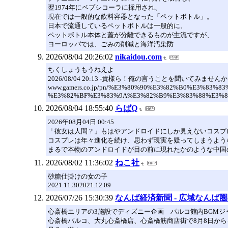
翌1974年にペプシコーラに採用され、
現在では一般的な飲料容器となった「ペットボトル」。
日本で流通しているペットボトルは一般的に、
ペットボトル本体と蓋が分離できるものが主流ですが、
ヨーロッパでは、ごみの削減と海洋汚染防
2026/08/04 20:26:02
nikaidou.com
ちくしょうもうねえよ
2026/08/04 20:13 -貴様ら！俺の言うことを聞いてみません
www.gamers.co.jp/pn/%E3%80%90%E3%82%B0%E3%83%8
%E3%82%BF%E3%83%9A%E3%82%B9%E3%83%88%E3%83
2026/08/04 18:55:40
らばQ
2026年08月04日 00:45
「彼女は人間？」もはやアンドロイドにしか見えないコスプ
コスプレは年々進化を続け、思わず現実を疑ってしまうよう
まるで本物のアンドロイドが目の前に現れたかのような中国
2026/08/02 11:36:02
ねこ社
砂糖仕掛けの女の子
2021.11.302021.12.09
2026/07/26 15:30:39
なんば経済新聞 - 広域なん
心斎橋エリアの3施設でディズニー企画 パルコ館内BGMジ
心斎橋パルコ、大丸心斎橋店、心斎橋筋商店街で8月8日からイベント「Mi