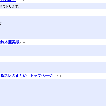
されております。
す。
」鈴木亜美版
るスレのまとめ - トップページ