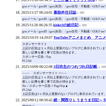
gooメール / gooID（goo決済） / goo住宅・不動産 / GOLF me!
2025/11/27 00:24:01
喜助外注日誌
gooメール / gooID（goo決済） / goo住宅・不動産 / GOLF me!
2025/11/26 06:26:35
kiske3の絵日記
gooメール / gooID（goo決済） / goo住宅・不動産 / GOLF me!
2025/10/19 14:29:07
YouTubeアニメまとめ アニメ・映画
スポンサーサイト
上記の広告は１ヶ月以上更新のないブログに表示されていま
新しい記事を書く事で広告が消せます。
スポンサー広告 ↑Top
FC2Ad
2025/10/09 00:22:08
3日坊主のつれづれ日記帳
--.--.-- スポンサーサイト <<--:--
上記の広告は１ヶ月以上更新のないブログに表示されていま
新しい記事を書く事で広告が消せます。
No. / スポンサー広告 // PageTop▲
FC2Ad
上記広告は1ヶ月以上更新のないブログに表示されています
2025/09/12 00:50:42
続・関西ＯＬうまうま日記～