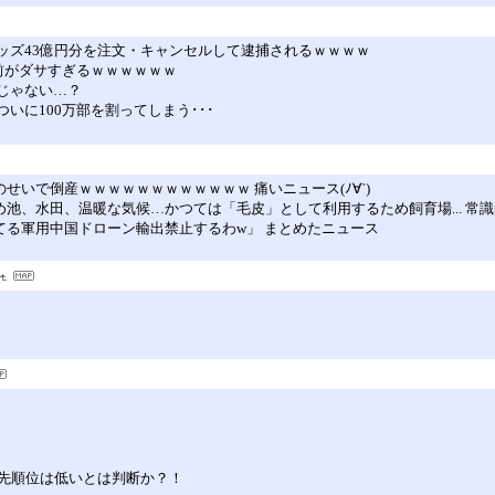
のグッズ43億円分を注文・キャンセルして逮捕されるｗｗｗｗ
名前がダサすぎるｗｗｗｗｗｗ
能じゃない…？
ついに100万部を割ってしまう･･･
のせいで倒産ｗｗｗｗｗｗｗｗｗｗｗｗ 痛いニュース(ﾉ∀`)
ため池、水田、温暖な気候…かつては「毛皮」として利用するため飼育場... 常
ってる軍用中国ドローン輸出禁止するわw」 まとめたニュース
先順位は低いとは判断か？！