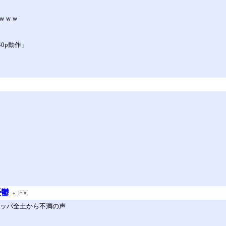
ｗｗｗ
40p動作」
憂鬱
ロッパ全土から不満の声