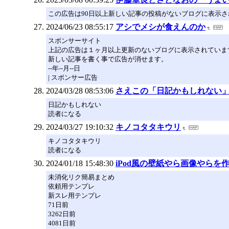
この広告は90日以上新しい記事の投稿がないブログに表示
2024/06/23 08:55:17
アシでメシが食えんのか
スポンサーサイト
上記の広告は１ヶ月以上更新のないブログに表示されていま
新しい記事を書く事で広告が消せます。
--年--月--日
| スポンサー広告
2024/03/28 08:53:06
さえこの「日記かもしれない
日記かもしれない
読者になる
2024/03/27 19:10:32
キノコタタキウリ
キノコタタキウリ
読者になる
2024/01/18 15:48:30
iPod風の壁紙やら画像やらを作
未消化リク簡易まとめ
依頼用テンプレ
新スレ用テンプレ
71日前
3262日前
4081日前