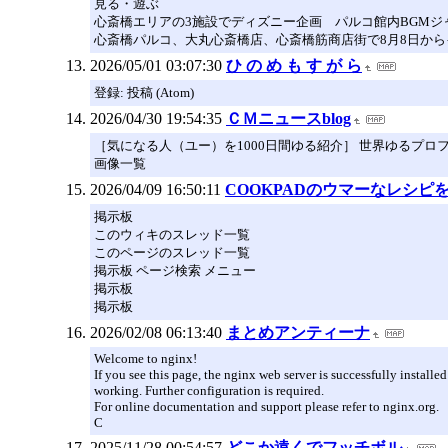
見る・遊ぶ
心斎橋エリアの3施設でディズニー企画 パルコ館内BGMジ
心斎橋パルコ、大丸心斎橋店、心斎橋筋商店街で8月8日からイベント
2026/05/01 03:07:30
ひ の め も す が ら
登録: 投稿 (Atom)
2026/04/30 19:54:35
ＣＭニュースblog
［気になる人（ユー）を1000日間ゆる紹介］ 世界ゆるプ
画像一覧
2026/04/09 16:50:11
COOKPADのウマーなレシピを
掲示板
このウィキのスレッド一覧
このページのスレッド一覧
掲示板 ページ検索 メニュー
掲示板
掲示板
2026/02/08 06:13:40
まとめアンティーナ
Welcome to nginx!
If you see this page, the nginx web server is successfully installe
working. Further configuration is required.
For online documentation and support please refer to nginx.org.
C
2025/11/28 00:54:57
どこか遠くでフッチボル