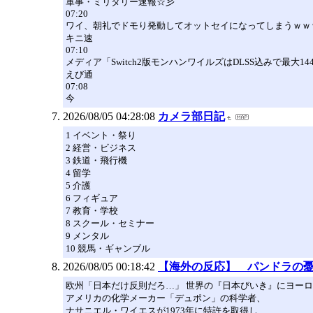
軍事・ミリタリー速報☆彡
07:20
ワイ、朝礼でドモり発動してオットセイになってしまうｗｗ
キニ速
07:10
メディア「Switch2版モンハンワイルズはDLSS込みで最大14
えび通
07:08
今
2026/08/05 04:28:08
カメラ部日記
1 イベント・祭り
2 経営・ビジネス
3 鉄道・飛行機
4 留学
5 介護
6 フィギュア
7 教育・学校
8 スクール・セミナー
9 メンタル
10 競馬・ギャンブル
2026/08/05 00:18:42
【海外の反応】 パンドラの
欧州「日本だけ反則だろ…」 世界の『日本びいき』にヨー
アメリカの化学メーカー「デュポン」の科学者、
ナサニエル・ワイエスが1973年に特許を取得し、