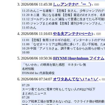
2026/08/06 11:45:38
しぃアンテナ(*゜ー゜)
11:25 わんこーる速報！ 【悲報】女さん、少年ジャンプ
11:20 キニ速 気になる速報 【悲報】最近のZオスガキ、
11:12 ゴールデンタイムズ 減塩って普通に生きてたら不可
11:05 ジャンプまとめ速報 【悲報】週刊少年ジャンプさん、
11:05 わん
2026/08/06 11:16:03
やる夫アンテナ(べーた)
11:01 【悲報】食用コオロギの会社、インターネットのデマ
11:00 「なぜヌートリアは岡山県に多い？」広い干拓地、
10:29 中国「アメリカさぁ、調子乗ってるからお前らが頼
10:00
2026/08/06 10:50:36
[HYNM] Houyhnhnm フイナム
「ちいかわ」の映画を観た感想 ※ネタバレ無
名村恒毅
ITONAM Inc.代表取締役
2026/08/06 07:34:07
オワタあんてな＼(＾o＾)／
07:29
スーツ着てるのに電車で何もしてない人のIQは79以下
まとめたニュース
07:28
ロシア戦車工場が攻撃されないのは、ウクライナ側が標的優