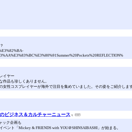
か？
3%E3%82%BA-
%AA%E3%83%BC%E3%80%91Summer%20Pockets%20REFLECTION%
レイヤー
な作品も珍しくありません。
の女性コスプレイヤーが海外で注目を集めていました。その姿をご紹介しま
ば圏のビジネス＆カルチャーニュース
ャック企画も
ckey & FRIENDS with YOU＠SHINSAIBASHI」が始まる。