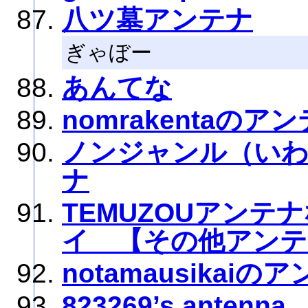
八ツ墓アンテナ
ぎゃぼー
あんてな
nomrakentaのア
ノンジャンル（い
ナ
TEMUZOUアン
イ 【その他アンテ
notamausikaiの
823269’s antenna