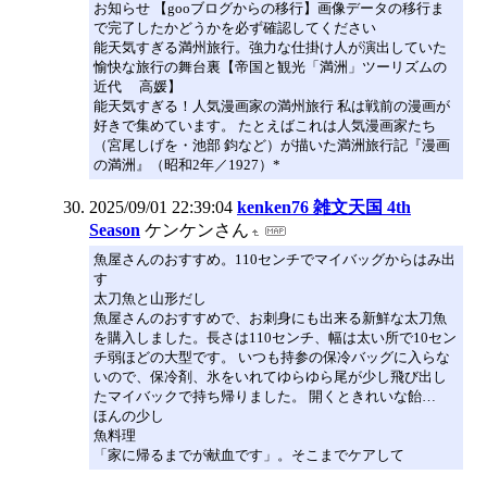
お知らせ 【gooブログからの移行】画像データの移行ま
で完了したかどうかを必ず確認してください
能天気すぎる満州旅行。強力な仕掛け人が演出していた
愉快な旅行の舞台裏【帝国と観光「満洲」ツーリズムの
近代 高媛】
能天気すぎる！人気漫画家の満州旅行 私は戦前の漫画が
好きで集めています。 たとえばこれは人気漫画家たち
（宮尾しげを・池部 鈞など）が描いた満洲旅行記『漫画
の満洲』（昭和2年／1927）*
2025/09/01 22:39:04
kenken76 雑文天国 4th
Season
ケンケンさん
魚屋さんのおすすめ。110センチでマイバッグからはみ出
す
太刀魚と山形だし
魚屋さんのおすすめで、お刺身にも出来る新鮮な太刀魚
を購入しました。長さは110センチ、幅は太い所で10セン
チ弱ほどの大型です。 いつも持参の保冷バッグに入らな
いので、保冷剤、氷をいれてゆらゆら尾が少し飛び出し
たマイバックで持ち帰りました。 開くときれいな飴…
ほんの少し
魚料理
「家に帰るまでが献血です」。そこまでケアして