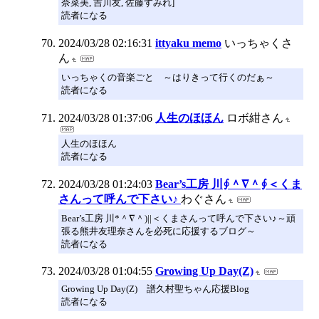
奈菜美, 吉川友, 佐藤すみれ]
読者になる
2024/03/28 02:16:31
ittyaku memo
いっちゃくさ
ん
いっちゃくの音楽ごと ～はりきって行くのだぁ～
読者になる
2024/03/28 01:37:06
人生のほほん
ロボ紺さん
人生のほほん
読者になる
2024/03/28 01:24:03
Bear’s工房 川∮＾∇＾∮＜くま
さんって呼んで下さい♪
わぐさん
Bear’s工房 川*＾∇＾)||＜くまさんって呼んで下さい♪～頑
張る熊井友理奈さんを必死に応援するブログ～
読者になる
2024/03/28 01:04:55
Growing Up Day(Z)
Growing Up Day(Z) 譜久村聖ちゃん応援Blog
読者になる