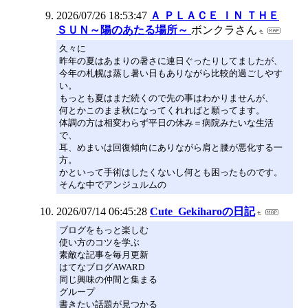
2026/07/26 18:53:47
Ａ ＰＬＡＣＥ ＩＮ ＴＨＥ
ＳＵＮ～陽のあたる場所～
ボンクラさん
久々に
昨年の夏はあまりの暑さに連日ぐったりしてましたが、
今年の札幌は蒸し暑い日もありながら比較的過ごしやす
い。
もっとも夏はまだ続くので先の事はわかりませんが、
何とかこのまま秋になってくれればと願ってます。
体調の方は相変わらず平日の休み＝病院みたいな生活
で、
耳、めまいは回復傾向にありながら肩と腰が悪化する一
方。
かといって手術はしたくないし何とも困ったものです。
そんな中でアンジュルムの
2026/07/14 06:45:28
Cute_Gekiharoの日記
ブログをもっと楽しむ
使い方のコツを学ぶ
素敵な記事を毎月更新
はてなブログAWARD
同じ興味の仲間と集まる
グループ
書きたい話題が見つかる