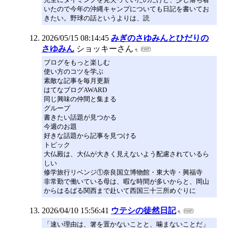
いたので今年の沖縄キャンプについても日記を書いてお
きたい。野球の話というよりは、読
2026/05/15 08:14:45
みぎのさゆみんとひだりの
さゆみん
ショッキーさん
ブログをもっと楽しむ
使い方のコツを学ぶ
素敵な記事を毎月更新
はてなブログAWARD
同じ興味の仲間と集まる
グループ
書きたい話題が見つかる
今週のお題
好きな話題から記事を見つける
トピック
大仏殿は、大仏が大きく見えないよう配慮されているら
しい
修学旅行リベンジ①奈良国立博物館・東大寺・興福寺
非常勤で働いている母は、暇な時間が多いからと、岡山
からはるばる関西まで赴いて西国三十三所めぐりに
2026/04/10 15:56:41
ウテシの徒然日記
「速い理由は、箸を置かないことと、噛まないことだ」