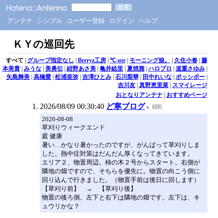
アンテナ
シンプル
ユーザー登録
ログイン
ヘルプ
ＫＹの巡回先
すべて
|
グループ指定なし
|
Berryz工房
|
℃-ute
|
モーニング娘。
|
久住小春
|
藤
本美貴
|
みうな
|
美勇伝
|
紺野あさ美
|
亀井絵里
|
夏焼雅
|
ハロプロ
|
道重さゆみ
|
矢島舞美
|
高橋愛
|
松浦亜弥
|
吉澤ひとみ
|
石川梨華
|
田中れいな
|
ポッシボー
|
吉川友
|
真野恵里菜
|
スマイレージ
おとなりアンテナ
|
おすすめページ
2026/08/09 00:30:40
ど寒ブログ
2026-08-08
草刈りウィークエンド
庭 健康
暑い…かなり暑かったのですが、がんばって草刈りしま
した。熱中症対策はだんだん厚くなってきています。
エリア２、物置周辺。柿の木２号からスタート。右側が
隣地の畑ですので、そちらを優先に。物置の向こう側に
回り込んで行きました。（物置手前は後日に回します）
【草刈り前】 → 【草刈り後】
物置の後ろ側。左下と右下は隣地の畑です。左下は、キ
ュウリかな？