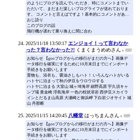
のようにブログを読んでいただき、時にコメントまでい
ただいて、まだまだ楽しいブログライフが送れておりま
す。 コメントと言えばですよ！基本的にコメントがあ…
おじ語り
このブログの話
飛行機が遅れて乗り換えに間に合わ
2025/11/18 13:50:17
エンジョイ！って言わなか
った？言わなかった?!
くまくまうめめさん
お知らせ 【gooブログからの移行がまだの方へ】画像デ
ータ移行を確実にするために10月末日までにインポート
手続きをお願いします
置物も、浴衣も、醤油さしもハト！ いろんなハトがいる
ハトヤに泊まって秋の伊豆をウロウロする
ハトヤに泊まる 大室山 城ヶ埼海岸 細野高原 宇久須キャ
ンプ場 黄金崎 浮島海岸 一色の枕状溶岩 西伊豆スカイラ
インとだるま山高原 大瀬崎と御浜岬 下白岩ジオサイト 城
山 丹那断
2025/11/15 14:20:45
八幡堂
はっちまんさん
お知らせ 【gooブログからの移行がまだの方へ】画像デ
ータ移行を確実にするために10月末日までにインポート
手続きをお願いします