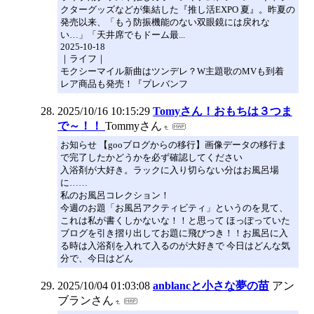
クターグッズなどが集結した『推し活EXPO 夏』。昨夏の
発売以来、「もう防振機能のない双眼鏡には戻れな
い…」「天井席でもドーム最...
2025-10-18
｜ライフ｜
モクシーマイル新曲はツンデレ？W主題歌のMVも到着
レア商品も発売！『プレバンフ
2025/10/16 10:15:29
Tomyさん！おもちは３つま
で～！！
Tommyさん
お知らせ 【gooブログからの移行】画像データの移行ま
で完了したかどうかを必ず確認してください
入浴剤が大好き。ラックに入り切らない分はお風呂場
に……
私のお風呂コレクション！
今週のお題「お風呂アクティビティ」というのを見て、
これは私が書くしかないな！！と思って ほっぽっていた
ブログを引き摺り出してお題に飛びつき！！お風呂に入
る時は入浴剤を入れて入るのが大好きで 今日はどんな気
分で、今日はどん
2025/10/04 01:03:08
anblancと小さな夢の苗
アン
ブランさん