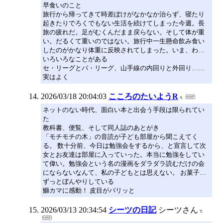
早食いのこと
旅行から帰ってきて時差ぼけがなかなか治らず、寝たり
起きたりでろくでもない生活を続けてしまった今週。長
旅の疲れだ。足がむくんだまま戻らない。そして体が重
い。だるくて重いのではない。旅行中一生懸命飲み食い
したのがかなり体重に反映されてしまった。いま、わ…
いろいろなことがある
セ・リーグとパ・リーグ、山手線の内回りと外回り……
実はよく
2026/03/18 20:04:03
こころのたいようR
ネットのない時代、面白い本と出会う手段は限られてい
た
教科書、便覧、そして同人誌のあとがき
「モチモチの木」の音読が子ども部屋から聞こえてく
る。 数十分前、今日は勉強会をするから、と宣言して次
女とお友達は部屋に入っていった。本当に勉強をしてい
て偉い。勉強会という名の漫画をダラダラ読むだけの会
にならないなんて、私の子どもとは思えない。 お菓子…
ずっとぼんやりしている
鰤カマに感動！ 皮目がパリッと
2026/03/13 20:34:54
シーツの日記
シーツさん