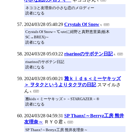
ネココと友理奈の小さな恋のメロディー
読者になる
2024/03/28 05:40:29
Crystals Of Snow
Crystals Of Snow～℃-uteに紺野と真野恵里菜(栃木
SC→BREX)～
読者になる
2024/03/28 05:03:22
risarinoのサボテン日記
risarinoのサボテン日記
読者になる
2024/03/28 05:00:21
雅ｋｉｄｓ＜ミーヤキッズ
＞ ヲタクというよりタクヲの日記
スマイルさ
ん
雅kids＜ミーヤキッズ＞－STARGAZER－®
読者になる
2024/03/28 04:59:31
SP Thanx!～Berryz工房 熊井
友理奈～
ＲＹＯ君
SP Thanx!～Berryz工房 熊井友理奈～