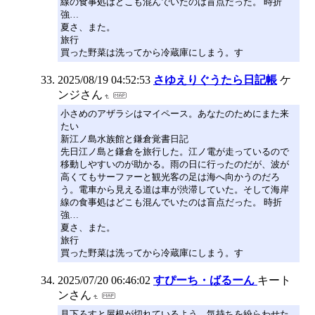
線の食事処はどこも混んでいたのは盲点だった。 時折
強…
夏さ、また。
旅行
買った野菜は洗ってから冷蔵庫にしまう。す
2025/08/19 04:52:53
さゆえりぐうたら日記帳
ケ
ンジさん
小さめのアザラシはマイペース。あなたのためにまた来
たい
新江ノ島水族館と鎌倉覚書日記
先日江ノ島と鎌倉を旅行した。江ノ電が走っているので
移動しやすいのが助かる。雨の日に行ったのだが、波が
高くてもサーファーと観光客の足は海へ向かうのだろ
う。電車から見える道は車が渋滞していた。そして海岸
線の食事処はどこも混んでいたのは盲点だった。 時折
強…
夏さ、また。
旅行
買った野菜は洗ってから冷蔵庫にしまう。す
2025/07/20 06:46:02
すぴーち・ばるーん
キート
ンさん
見下ろすと屋根が切れているよう。気持ちを紛らわせた