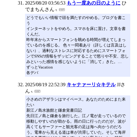
2025/08/20 03:56:53
もう一度あの日のように
ひ
でまちんさん
どうでもいい情報で頭を満たすのやめる。ブログを書こ
う
インターネットをやめろ。スマホを床に置け。文章を書
くんだ。
昨年末からスマートフォンを眺める時間が増えてしまっ
ているのを感じる。 色々一悶着あり（詳しくは言及はし
ない）、過剰なストレスに対応するためにスマートフォ
ンでSNSの情報をザッピングすることで怒りや不安、悲し
みといった感情を感じないように「消して」きた。…
ずっとVacation
各デバ
2025/08/19 22:52:39
キャナァーリ☆キテル
JJさ
ん
小さめのアザラシはマイペース。あなたのためにまた来
たい
新江ノ島水族館と鎌倉覚書日記
先日江ノ島と鎌倉を旅行した。江ノ電が走っているので
移動しやすいのが助かる。雨の日に行ったのだが、波が
高くてもサーファーと観光客の足は海へ向かうのだろ
う。電車から見える道は車が渋滞していた。そして海岸