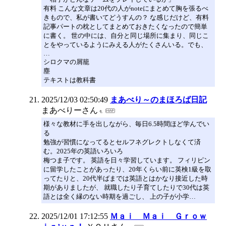
有料 こんな文章は20代の人がnoteにまとめて胸を張るべ
きもので、私が書いてどうすんの？ な感じだけど、有料
記事パートの枕としてまとめておきたくなったので簡単
に書く。 世の中には、自分と同じ場所に集まり、同じこ
とをやっているようにみえる人がたくさんいる。でも、
…
シロクマの屑籠
塵
テキストは教科書
2025/12/03 02:50:49
まあべり～のまほろば日記
まあべりーさん
様々な教材に手を出しながら、毎日6.5時間ほど学んでい
る
勉強が習慣になってるとセルフネグレクトしなくて済
む。2025年の英語いろいろ
梅つま子です。 英語を日々学習しています。 フィリピン
に留学したことがあったり、20年くらい前に英検1級を取
ってたりと、20代半ばまでは英語とはかなり接近した時
期がありましたが、 就職したり子育てしたりで30代は英
語とは全く縁のない時期を過ごし、 上の子が小学…
2025/12/01 17:12:55
Ｍａｉ Ｍａｉ Ｇｒｏｗ