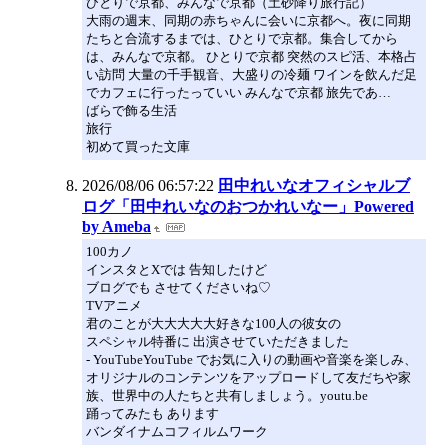
ひとりで京都、みんなで京都（土砂降り旅行記）
大雨の週末、同期の赤ちゃんに会いに京都へ。夜に同期
たちと合流するまでは、ひとりで京都。集合してから
は、みんなで京都。 ひとりで京都 突然のスピ活、本格占
い訪問 大量の千手観音、大盛りの冷麺 ワインを飲んだ足
でカフェに行ったっていい みんなで京都 旅先であ…
ばらで飾る生活
旅行
初めて買った文庫
2026/08/06 06:57:22
田中れいなオフィシャルブ
ログ「田中れいなのおつかれいなー」Powered
by Ameba
100カノ
インスタとXでは 告知したけど
ブログでも させてくださいね♡
TVアニメ
君のことが大大大大大好きな100人の彼女の
スペシャル特番に 出演させていただきました
- YouTubeYouTube でお気に入りの動画や音楽を楽しみ、
オリジナルのコンテンツをアップロードして友だちや家
族、世界中の人たちと共有しましょう。youtu.be
踊ってみたも あります
バンダイナムコフィルムワーク