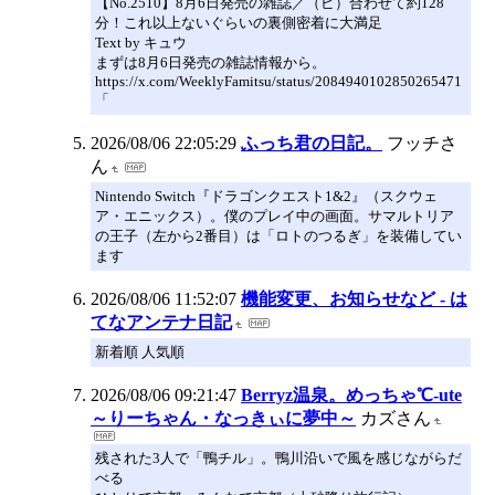
【No.2510】8月6日発売の雑誌／（ビ）合わせて約128
分！これ以上ないぐらいの裏側密着に大満足
Text by キュウ
まずは8月6日発売の雑誌情報から。
https://x.com/WeeklyFamitsu/status/2084940102850265471
「
2026/08/06 22:05:29
ふっち君の日記。
フッチさ
ん
Nintendo Switch『ドラゴンクエスト1&2』（スクウェ
ア・エニックス）。僕のプレイ中の画面。サマルトリア
の王子（左から2番目）は「ロトのつるぎ」を装備してい
ます
2026/08/06 11:52:07
機能変更、お知らせなど - は
てなアンテナ日記
新着順 人気順
2026/08/06 09:21:47
Berryz温泉。めっちゃ℃-ute
～りーちゃん・なっきぃに夢中～
カズさん
残された3人で「鴨チル」。鴨川沿いで風を感じながらだ
べる