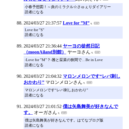
小春予想図！～炎のミラクル☆さゅぇりダイアリー
読者になる
2024/03/27 21:37:57
Love for ”M”
Love for ”S”
読者になる
2024/03/27 21:36:44
ヤーヨの徒然日記
（moonAiland別館）
ヤーヨさん
-Love for ”M”？-雅と栞菜の狭間で…Be in Love
読者になる
2024/03/27 21:04:32
マロンメロンです“レバ刺し
おかわり”
マロンメロンさん
マロンメロンです“レバ刺しおかわり”
読者になる
2024/03/27 21:01:52
僕は矢島舞美が好きなんで
す。
オーガさん
僕は矢島舞美が好きなんです。はてなブログ版
読者になる