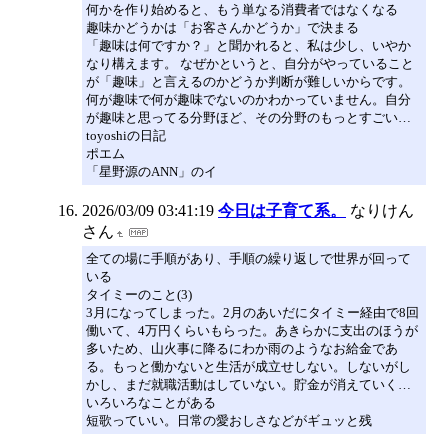
何かを作り始めると、もう単なる消費者ではなくなる
趣味かどうかは「お客さんかどうか」で決まる
「趣味は何ですか？」と聞かれると、私は少し、いやか
なり構えます。 なぜかというと、自分がやっていること
が「趣味」と言えるのかどうか判断が難しいからです。
何が趣味で何が趣味でないのかわかっていません。自分
が趣味と思ってる分野ほど、その分野のもっとすごい…
toyoshiの日記
ポエム
「星野源のANN」のイ
2026/03/09 03:41:19
今日は子育て系。
なりけん
さん
全ての場に手順があり、手順の繰り返しで世界が回って
いる
タイミーのこと(3)
3月になってしまった。2月のあいだにタイミー経由で8回
働いて、4万円くらいもらった。あきらかに支出のほうが
多いため、山火事に降るにわか雨のようなお給金であ
る。もっと働かないと生活が成立せしない。しないがし
かし、まだ就職活動はしていない。貯金が消えていく…
いろいろなことがある
短歌っていい。日常の愛おしさなどがギュッと残