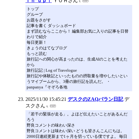
ｉｎ’ｕｐ！
ＹＯＨさん
トップ
グループ
お題をさがす
記事を書く ダッシュボード
まず読むならここから！ 編集部お気に入りの記事を日替
わりで紹介
毎日更新！
きょうのはてなブログ
もっと読む
旅行記への関心が高まったのは、生成AIのことを考えた
から
旅行記記 | Log of Travelogue
旅行記や体験記といったものの摂取量を増やしたいとい
うマイブームから、3冊の旅行記を読んだ。 ・
panpanya『そぞろ各地
2025/11/30 15:45:21
デスクのZAQバラン日記
デ
スクさん
「若干の緊張が走る」。よほど伝えたいことがあるんだ
ろう
野良コメントの味わい深さ
野良コメントは味わい深い どうも皆さんこんにちは。
2000日連続更新まで1ヶ月を切っている僕ですよ。 毎日