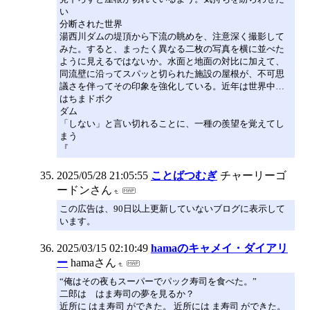
い
分断された世界
湯西川ダムの堤頂から下流の眺めを、注意深く撮影して
みた。すると、まったく異なる二枚の写真を横に並べた
ように見えるではないか。水面と地面の対比に加えて、
同流壁に沿ってスパッと切られた施設の屋根が、不可思
議さを伴ってその印象を強化している。近年は世界中…
はちまドボク
ダム
「しない」と言い切れることに、一種の羨望を覚えてし
まう
『
2025/05/28 21:05:55
ことばつむぎ
チャーリーゴ
ードンさん
この広告は、90日以上更新していないブログに表示して
います。
2025/03/15 02:10:49
hamaのキャメイ・ダイアリ
ー
hamaさん
“俺はその夜もスーパーでパック寿司を食べた。”
二郎は はま寿司の夢を見るか？
近所に はま寿司 ができた。 近所には ま寿司 ができた。