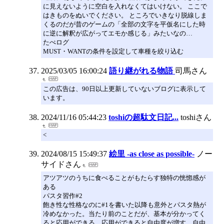
に見えないように空白を入れなくてはいけない。 ここで
はきものをぬいでください。 ところでいきなり脱線しま
くるのだが昔のゲームの「全部の文字を平仮名にした時
に逆に解釈が広がってエモか感じる」みたいなの…
たぺログ
MUST・WANTの条件を設定して車種を絞り込む
2025/03/05 16:00:24
語り継がれる物語
司馬さん
この広告は、90日以上更新していないブログに表示して
います。
2024/11/16 05:44:23
toshiの超駄文日記...
toshiさん
<
2024/08/15 15:49:37
絵里 -as close as possible-
ノー
サイドさん
アツアツのうちに食べることがもたらす独特の恍惚感が
ある
パスタ習作#2
飽き性な性格なのに#1を書いた以降も意外とパスタ熱が
冷めなかった。当たり前のことだが、基本が分かってく
ると応用ができる。応用ができると自由度が増す。自由