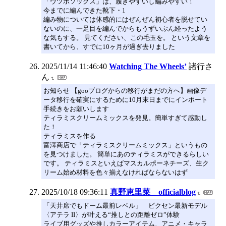
「ウツボソックス」は、履きやすいし編みやすい！
今までに編んできた靴下・1
編み物については体感的にはぜんぜん初心者を脱せてい
ないのに、一足目を編んでからもうずいぶん経ったよう
な気もする。 見てください、この毛玉を。 という文章を
書いてから、すでに10ヶ月が過ぎ去りました
2025/11/14 11:46:40
Watching The Wheels’
諸行さ
ん
お知らせ 【gooブログからの移行がまだの方へ】画像デ
ータ移行を確実にするために10月末日までにインポート
手続きをお願いします
ティラミスクリームミックスを発見。簡単すぎて感動し
た！
ティラミスを作る
富澤商店で「ティラミスクリームミックス」というもの
を見つけました。 簡単にあのティラミスができるらしい
です。 ティラミスといえばマスカルポーネチーズ、生ク
リーム始め材料を色々揃えなければならないはず
2025/10/18 09:36:11
真野恵里菜 officialblog
「天井席でもドーム最前レベル」 ビクセン最新モデル
〈アテラ II〉が叶える“推しとの距離ゼロ”体験
ライブ用グッズや推しカラーアイテム、アニメ・キャラ