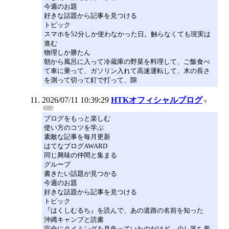
今週のお題
好きな話題から記事を見つける
トピック
スマホを52分しか使わなかった日。触らなくても現実は
進む
物理しか勝たん
朝から風呂に入って冷蔵庫の野菜を料理して、ご飯食べ
て車に乗って、ガソリン入れて高速運転して、木の長さ
を測って切って釘で打って、隙
2026/07/11 10:39:29
HTKオフィシャルブログ
ブログをもっと楽しむ
使い方のコツを学ぶ
素敵な記事を毎月更新
はてなブログAWARD
同じ興味の仲間と集まる
グループ
書きたい話題が見つかる
今週のお題
好きな話題から記事を見つける
トピック
『はくしむるち』を読んで、あの道路の名前を知った
沖縄キャンプと読書
完全にタイミングを見失っていたのだけど、少し落ち着