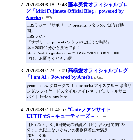
2026/08/08 18:19:48
藤本美貴オフィシャルブロ
グ「Miki Fujimoto Official Blog」powered by
Ameba
TBSラジオ 『サボリーノ presents ワタシのごほうび時
間』
TBSラジオ
『サボリーノ presents ワタシのごほうび時間』
本日20時00分から放送です！
https://radiko.jp/share/?sid=TBS&t=20260808200000
ぜひ、お聞きください🌈
2026/08/07 23:17:09
高橋愛オフィシャルブログ
「I am Ai」Powered by Ameba
yeomim new クロックス simone rocha アイスブルー 厚底サ
ンダル レイヤードスタイル アイレネ チビT リトルサニー
バイト little sunny bite
2026/08/07 11:46:57
℃-uteファンサイト
℃UTIE☆S－キューティーズ－
【No.2510】8月6日発売の雑誌／（ビ）合わせて約128
分！これ以上ないぐらいの裏側密着に大満足
2026.08.06.