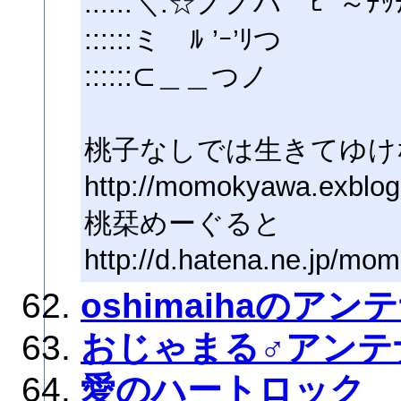
::::::＼:☆ノノハ ﾋﾟ～ﾁ
::::::ミゝﾙ ’ｰ’ﾘつ
::::::⊂＿＿つノ
桃子なしでは生きてゆけ
http://momokyawa.exblog.
桃栞めーぐると
http://d.hatena.ne.jp/mom
oshimaihaのアン
おじゃまる♂アンテ
愛のハートロック