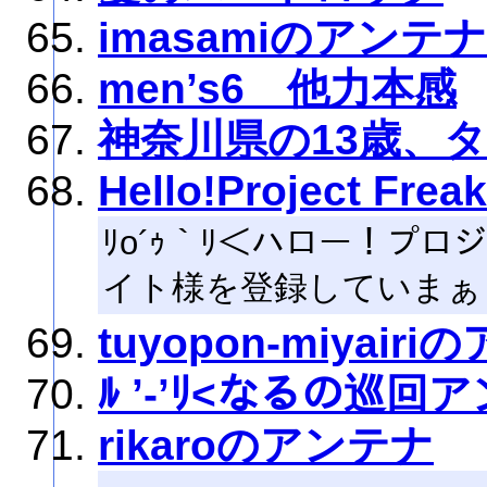
imasamiのアンテナ
men’s6 他力本感
神奈川県の13歳、
Hello!Project Frea
ﾘo´ｩ｀ﾘ＜ハロー！プ
イト様を登録していまぁ
tuyopon-miyair
ﾙ ’‐’ﾘ<なるの巡回
rikaroのアンテナ