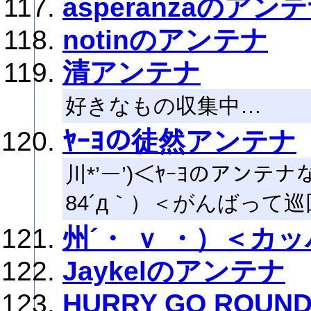
asperanzaのアン
notinのアンテナ
清アンテナ
好きなもの収集中…
ﾔｰﾖの徒然アンテナ
川*’ー’)＜ﾔｰﾖのアンテ
84´д｀）＜がんばって
州´・ ｖ ・）＜カ
Jaykelのアンテナ
HURRY GO ROUN