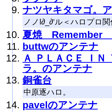
ナツヤキタマゴ。アン
ノノl∂_∂’ル＜ハロプ
夏焼 Remembe
buttwのアンテナ
Ａ ＰＬＡＣＥ ＩＮ
ラ。のアンテナ
銅雀台
中原逐ハロ。
pavelのアンテナ