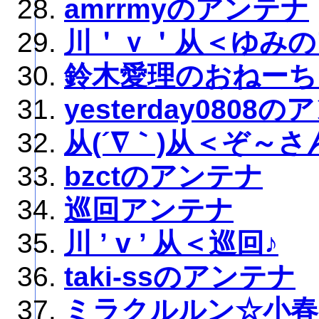
amrrmyのアンテナ
川＇ｖ＇从＜ゆみの
鈴木愛理のおねーち
yesterday0808
从(´∇｀)从＜ぞ～
bzctのアンテナ
巡回アンテナ
川 ’ v ’ 从＜巡回♪
taki-ssのアンテナ
ミラクルルン☆小春