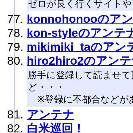
ゼロが良く行くサイトや
konnohonooのア
kon-styleのアンテ
mikimiki_taのア
hiro2hiro2のアン
勝手に登録して読ませて
ど・・・
※登録に不都合などが
アンテナ
白米巡回！