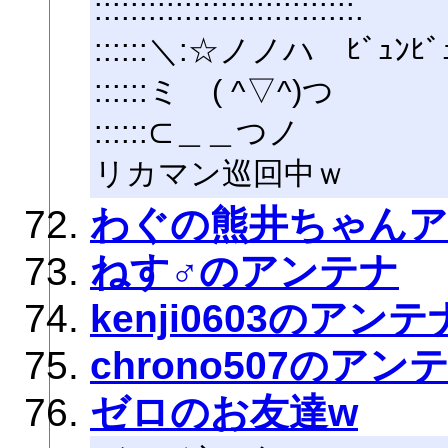
:::::::::::::::::::::::::::::.
::::::＼:☆ノノハ ﾋﾞｭﾝﾋﾞ
::::::ミゝ( ^▽^)つ
::::::⊂＿＿つノ
リカマン巡回中ｗ
わぐの熊井ちゃん
ねす♂のアンテナ
kenji0603のアンテ
chrono507のアン
ゼロのお友達w