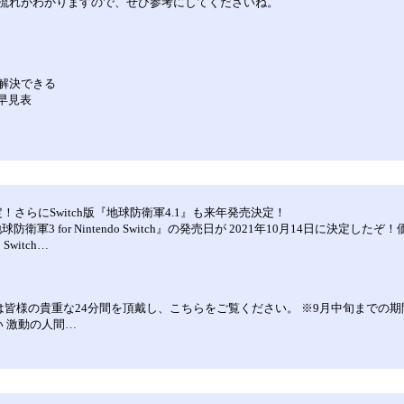
流れがわかりますので、ぜひ参考にしてくださいね。
解決できる
早見表
4日発売決定！さらにSwitch版『地球防衛軍4.1』も来年発売決定！
た『地球防衛軍3 for Nintendo Switch』の発売日が 2021年10月14日
witch…
皆様の貴重な24分間を頂戴し、こちらをご覧ください。 ※9月中旬までの期間限定
い 激動の人間…