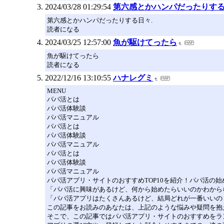
2024/03/28 01:29:54
第六感とかハンパだったりす
第六感とかハンパだったりする日々.
読者になる
2024/03/25 12:57:00
魚が駆けてったら
魚が駆けてったら
読者になる
2022/12/16 13:10:55
ハナレグミ
MENU
パパ活とは
パパ活体験談
パパ活マニュアル
パパ活とは
パパ活体験談
パパ活マニュアル
パパ活とは
パパ活体験談
パパ活マニュアル
パパ活アプリ・サイトのおすすめTOP10を紹介！パパ活の
「パパ活に興味があるけど、何から始めたらいいのかわから
「パパ活アプリはたくさんあるけど、結局どれが一番いいの
この記事をお読みのあなたは、上記のような悩みや疑問を抱
そこで、この記事ではパパ活アプリ・サイトのおすすめをラ