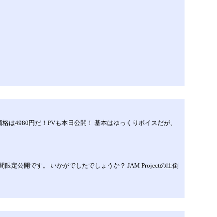
に決定したぞ！価格は4980円だ！PVも本日公開！ 基本はゆっくりボイスだが、
公開です。 いかがでしたでしょうか？ JAM Projectの圧倒