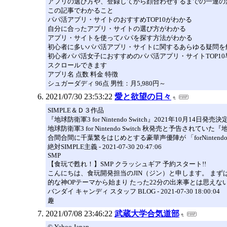
アプリの選び方や、登録してから顔合わせするまでの一連の
この記事でわかること
パパ活アプリ・サイトのおすすめTOP10がわかる
自分に合ったアプリ・サイトの選び方がわかる
アプリ・サイトを使ってパパを探す方法がわかる
初心者に多いパパ活アプリ・サイトに関するあらゆる疑問を
初心者パパ活女子におすすめのパパ活アプリ・サイトTOP10
スクロールできます
アプリ名 点数 料金 特徴
シュガーダディ 96点 男性：月5,980円～
2021/07/30 23:53:22
愛と欲望の日々
SIMPLE＆Ｄ３作品
『地球防衛軍3 for Nintendo Switch』2021年10月1
地球防衛軍3 for Nintendo Switch 秋発売と予告されてい
合間合間に千葉繁をはじめとする豪華声優陣が 「forNintendo S
絶対SIMPLE主義 - 2021-07-30 20:47:06
SMP
【食玩で甦れ！】SMP クラッシュギア 予約スタート!!
こんにちは、食玩開発担当のJIN（ジン）と申します。 まずは
的な神OPテーマから始まり たった22分の出来事とは思えな
バンダイ キャンディ スタッフ BLOG - 2021-07-30 18:00:04
趣
2021/07/08 23:46:22
武蔵大学合気道部
© Yahoo Japan