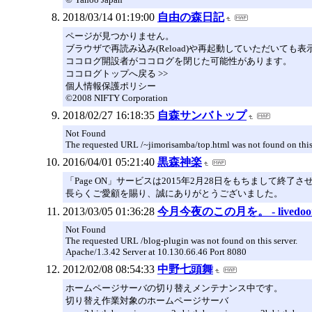
2018/03/14 01:19:00
自由の森日記
ページが見つかりません。
ブラウザで再読み込み(Reload)や再起動していただいても
ココログ開設者がココログを閉じた可能性があります。
ココログトップへ戻る >>
個人情報保護ポリシー
©2008 NIFTY Corporation
2018/02/27 16:18:35
自森サンバトップ
Not Found
The requested URL /~jimorisamba/top.html was not found on this 
2016/04/01 05:21:40
黒森神楽
「Page ON」サービスは2015年2月28日をもちまして終了
長らくご愛顧を賜り、誠にありがとうございました。
2013/03/05 01:36:28
今月今夜のこの月を。 - livedoo
Not Found
The requested URL /blog-plugin was not found on this server.
Apache/1.3.42 Server at 10.130.66.46 Port 8080
2012/02/08 08:54:33
中野七頭舞
ホームページサーバの切り替えメンテナンス中です。
切り替え作業対象のホームページサーバ