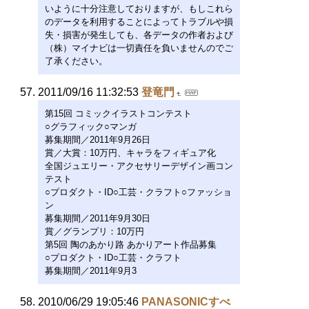
いように十分注意しておりますが、もしこれら
のデータを利用することによってトラブルや損
失・損害が発生しても、各データの作者および
（株）マイナビは一切責任を負いませんのでご
了承ください。
2011/09/16 11:32:53
登竜門
第15回 コミックイラストコンテスト
○グラフィック○マンガ
募集期間／2011年9月26日
賞／大賞：10万円、キャラをフィギュア化
全国ジュエリー・アクセサリーデザイン画コン
テスト
○プロダクト・ID○工芸・クラフト○ファッショ
ン
募集期間／2011年9月30日
賞／グランプリ：10万円
第5回 陶のあかり路 あかりアート作品募集
○プロダクト・ID○工芸・クラフト
募集期間／2011年9月3
2010/06/29 19:05:46
PANASONICすべ