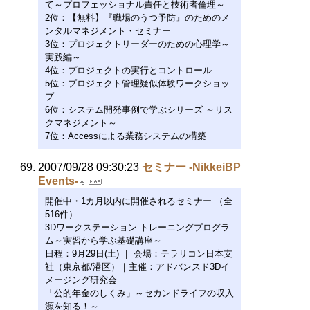
て～プロフェッショナル責任と技術者倫理～
2位：【無料】『職場のうつ予防』のためのメ
ンタルマネジメント・セミナー
3位：プロジェクトリーダーのための心理学～
実践編～
4位：プロジェクトの実行とコントロール
5位：プロジェクト管理疑似体験ワークショッ
プ
6位：システム開発事例で学ぶシリーズ ～リス
クマネジメント～
7位：Accessによる業務システムの構築
2007/09/28 09:30:23
セミナー -NikkeiBP
Events-
開催中・1カ月以内に開催されるセミナー （全
516件）
3Dワークステーション トレーニングプログラ
ム～実習から学ぶ基礎講座～
日程：9月29日(土) ｜ 会場：テラリコン日本支
社（東京都/港区）｜主催：アドバンスド3Dイ
メージング研究会
「公的年金のしくみ」～セカンドライフの収入
源を知る！～