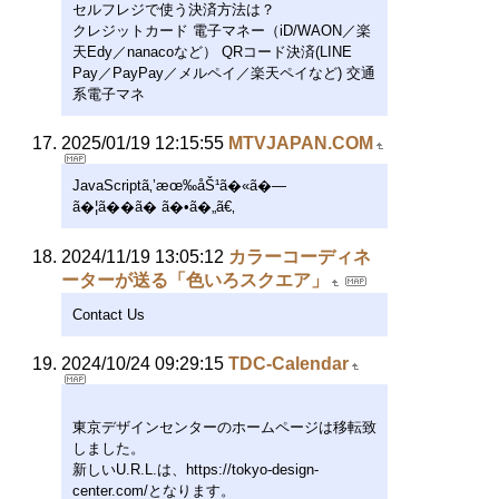
セルフレジで使う決済方法は？
クレジットカード 電子マネー（iD/WAON／楽
天Edy／nanacoなど） QRコード決済(LINE
Pay／PayPay／メルペイ／楽天ペイなど) 交通
系電子マネ
2025/01/19 12:15:55
MTVJAPAN.COM
JavaScriptã‚’æœ‰åŠ¹ã�«ã�—
ã�¦ã��ã� ã�•ã�„ã€‚
2024/11/19 13:05:12
カラーコーディネ
ーターが送る「色いろスクエア」
Contact Us
2024/10/24 09:29:15
TDC-Calendar
東京デザインセンターのホームページは移転致
しました。
新しいU.R.L.は、https://tokyo-design-
center.com/となります。