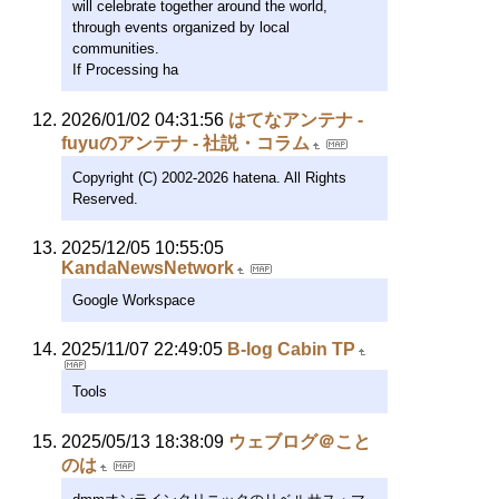
will celebrate together around the world,
through events organized by local
communities.
If Processing ha
2026/01/02 04:31:56
はてなアンテナ -
fuyuのアンテナ - 社説・コラム
Copyright (C) 2002-2026 hatena. All Rights
Reserved.
2025/12/05 10:55:05
KandaNewsNetwork
Google Workspace
2025/11/07 22:49:05
B-log Cabin TP
Tools
2025/05/13 18:38:09
ウェブログ＠こと
のは