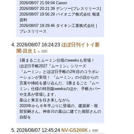
2026/08/07 21:59:04 Canon
2026/08/07 20:21:39 デンソー[プレスリリース]
2026/08/07 19:56:29 パイオニア株式会社 報道
資料
2026/08/07 19:29:46 ダイキン工業株式会社 |
プレスリリース
2026/08/07 16:24:23
ほぼ日刊イトイ新
聞-目次１
1冊まるごとムーミン仕様のweeksも登場！
ほぼ日手帳2027『ムーミン』シリーズ
『ムーミン』とほぼ日手帳の2年目のコラボレ
ーションが実現！ 『ムーミン』の小説からの
言葉や挿絵を盛り込んだ、1冊まるごと『ムー
ミン』仕様の特別版weeksのほか、手帳カバー
や文具が登場します。
葉山と東京を往き来しながら
2020年から６年半ぶりに登場の、建築家・堀
部安嗣さん。神奈川の葉山に建てた堀部さんの
自邸を
2026/08/07 12:45:24
NV-GS200K