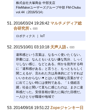
株式会社大塚商会 中部支店
FileMakerユーザーズグループ中部 FM-Chubu
vol.44（2016/5/14）
2016/03/24 19:26:42
マルチメディア総
合研究所
ロボティクス ｜ IoT
2015/10/01 03:10:18
天声人語
違和感という言葉は、なるべく使いたくない。
辞書には、なんともいえない嫌な気分、しっく
りしない感じ、などとある。何かを批判する時
に「違和感がある」と言うと、もっともらしく
聞こえるが、言われた方は具体的にどうすれば
いいかわからない▼とはいえ明確な言葉がすぐ
に出てこない時には便利である。「１億総活
躍」社会と聞いて直ちに感じたのは、まさに違
和感だった。安倍首相が新たに掲げた目標だ。
一人ひとりが職場や地域で
2014/09/16 19:51:22
Zopeジャンキー日