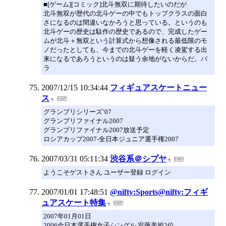
■[ゲーム][コミック]北斗無双に期待したいのだが
北斗無双が歴代の北斗ゲーの中でもトップクラスの面白
さになるのは間違いなかろうと思っている。というのも
北斗ゲーの歴史は駄作の歴史であるので、完成したゲー
ムが北斗＋無双という計算式から想像される最低限のモ
ノだったとしても、今までの北斗ゲーを軽く凌駕する出
来になるであろうというのは疑う余地がないからだ。バ
ラ
2007/12/15 10:34:44
フィギュアスケートニュー
ス
グランプリシリーズ’07
グランプリファイナル2007
グランプリファイナル2007放送予定
ロシアカップ2007-全日本ジュニア選手権2007
2007/03/31 05:11:34
渋谷系＠シプヤ
ようこそゲストさん ユーザー登録 ログイン
2007/01/01 17:48:51
@nifty:Sports@nifty:フィギ
ュアスケート特集
2007年01月01日
2006全日本選手権女子シングル 安藤美姫2位