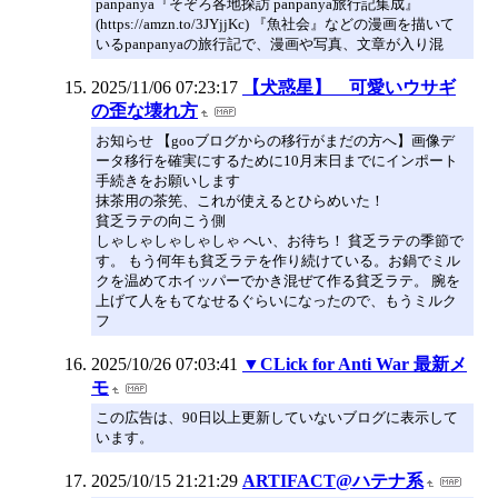
panpanya『そぞろ各地探訪 panpanya旅行記集成』
(https://amzn.to/3JYjjKc) 『魚社会』などの漫画を描いて
いるpanpanyaの旅行記で、漫画や写真、文章が入り混
2025/11/06 07:23:17
【犬惑星】 可愛いウサギ
の歪な壊れ方
お知らせ 【gooブログからの移行がまだの方へ】画像デ
ータ移行を確実にするために10月末日までにインポート
手続きをお願いします
抹茶用の茶筅、これが使えるとひらめいた！
貧乏ラテの向こう側
しゃしゃしゃしゃしゃ へい、お待ち！ 貧乏ラテの季節で
す。 もう何年も貧乏ラテを作り続けている。お鍋でミル
クを温めてホイッパーでかき混ぜて作る貧乏ラテ。 腕を
上げて人をもてなせるぐらいになったので、もうミルク
フ
2025/10/26 07:03:41
▼CLick for Anti War 最新メ
モ
この広告は、90日以上更新していないブログに表示して
います。
2025/10/15 21:21:29
ARTIFACT@ハテナ系