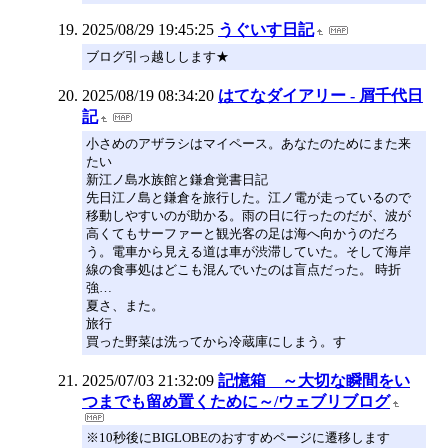
2025/08/29 19:45:25
うぐいす日記
ブログ引っ越しします★
2025/08/19 08:34:20
はてなダイアリー - 屑千代日
記
小さめのアザラシはマイペース。あなたのためにまた来
たい
新江ノ島水族館と鎌倉覚書日記
先日江ノ島と鎌倉を旅行した。江ノ電が走っているので
移動しやすいのが助かる。雨の日に行ったのだが、波が
高くてもサーファーと観光客の足は海へ向かうのだろ
う。電車から見える道は車が渋滞していた。そして海岸
線の食事処はどこも混んでいたのは盲点だった。 時折
強…
夏さ、また。
旅行
買った野菜は洗ってから冷蔵庫にしまう。す
2025/07/03 21:32:09
記憶箱 ～大切な瞬間をい
つまでも留め置くために～/ウェブリブログ
※10秒後にBIGLOBEのおすすめページに遷移します