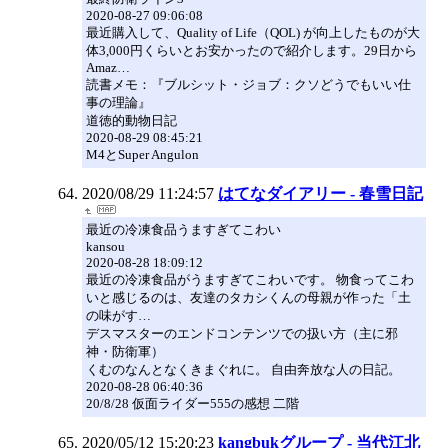
2020-08-27 09:06:08
最近購入して、Quality of Life（QOL) が向上したものが大
体3,000円くらいとお安かったので紹介します。29日から
Amaz…
読書メモ：『ブルシット・ジョブ：クソどうでもいい仕
事の理論』
道徳的動物日記
2020-08-29 08:45:21
M4とSuper Angulon
2020/08/29 11:24:57
はてなダイアリー - 春雪日記
最近の冷凍食品うますぎてこわい
kansou
2020-08-28 18:09:12
最近の冷凍食品がうますぎてこわいです。 物食ってこわ
いと感じるのは、友達のタカシくんの母親が作った「土
の味がす…
デスマスターのエンドコンテンツでの扱い方（主に邪
神・防衛軍）
くむのなんとなくきまぐれに。 自由奔放な人の日記。
2020-08-28 06:40:36
20/8/28 仮面ライダー555の感想 二階
2020/05/12 15:20:23
kangbukグループ - 当代江北