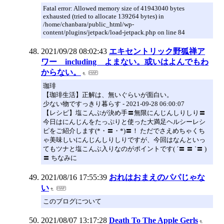
Fatal error: Allowed memory size of 41943040 bytes
exhausted (tried to allocate 139264 bytes) in
/home/chanbara/public_html/wp-
content/plugins/jetpack/load-jetpack.php on line 84
2021/09/28 08:02:43
エキセントリック野狐禅ア
ワー including よまない。或いはよんでもわ
からない。
珈琲
【珈琲生活】正解は、無いぐらいが面白い。
少ない物ですっきり暮らす - 2021-09-28 06:00:07
【レシピ】塩こんぶが決め手〓無限にんじんしりしり〓
今日はにんじんをたっぷりと使った大満足ヘルシーレシ
ピをご紹介します(*・〓・*)〓！ ただでさえめちゃくち
ゃ美味しいにんじんしりしりですが、今回はなんといっ
てもツナと塩こんぶ入りなのがポイントです( ´〓 〓 `〓 )
〓 ちなみに
2021/08/16 17:55:39
おれはおまえのパパじゃな
い
このブログについて
2021/08/07 13:17:28
Death To The Apple Gerls