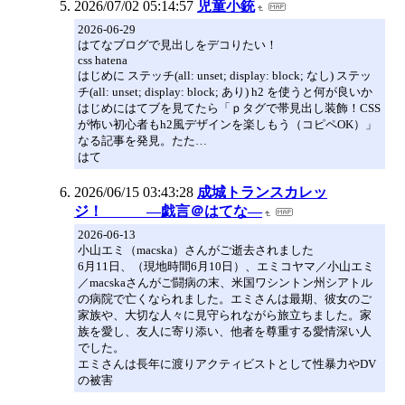
2026/07/02 05:14:57
児童小銃
2026-06-29
はてなブログで見出しをデコりたい！
css hatena
はじめに ステッチ(all: unset; display: block; なし) ステッ
チ(all: unset; display: block; あり) h2 を使うと何が良いか
はじめにはてブを見てたら「ｐタグで帯見出し装飾！CSS
が怖い初心者もh2風デザインを楽しもう（コピペOK）」
なる記事を発見。たた…
はて
2026/06/15 03:43:28
成城トランスカレッ
ジ！ ―戯言＠はてな―
2026-06-13
小山エミ（macska）さんがご逝去されました
6月11日、（現地時間6月10日）、エミコヤマ／小山エミ
／macskaさんがご闘病の末、米国ワシントン州シアトル
の病院で亡くなられました。エミさんは最期、彼女のご
家族や、大切な人々に見守られながら旅立ちました。家
族を愛し、友人に寄り添い、他者を尊重する愛情深い人
でした。
エミさんは長年に渡りアクティビストとして性暴力やDV
の被害