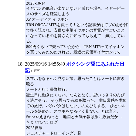
2025-10-14
イヤホンの低音が出ていないと感じた場合、イヤーピー
スのサイズを確認しよう
AV オーディオ イヤホン
TRN ORCA / MT5を買って！という記事がはてブのおかげ
で多く読まれ、安価な中華イヤホンの音質がすごいこと
になっているのを皆さんに知ってもらえて、満足してい
る。
800円くらいで売っていたから、TRN MT5ってイヤホン
を買ってみたのだけれど、最近の安価帯イヤホンって
2025/09/16 14:55:40
ボクシング愛にあふれた日
記
スマホをなるべく見ない旅。思ったことはノートに書き
殴る
ノートと行く長野旅行。
誕生日に働きたくない。なんとなく。思いっきりのんび
り過ごそう。 そう思って有給を取った。 非日常感を求め
ての旅行。バタバタはしない、のんびりする。 ひとつル
ールを決めた。スマホをなるべく見ない。とは言え、
Suicaやえきねっと、地図と天気予報は旅に必須だか…
きまぐれハチログ
2025夏旅
ジェスチャードローイング。見