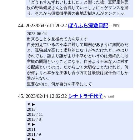
「どうもすんずれいしました」と謝った後、宜野座伸元
役の野島健児さんと合流していっしょにヒゲダンスを踊
り、それから須郷徹平役の東地宏樹さんがタンクトッ
2023/06/05 11:20:22
ぼうふら漂遊日記
2023-06-04
出来ることを見極めて力を尽くす
自分抱えているの不幸に対して周囲があまりに無関心だ
と、孤独感が高じて虚無的になりがちだけれど、やはり
それでも、誰より誰がより不幸かというのは最終的には
主観の問題ということになる。自分より不幸な人に対す
る配慮というのは、だからごく大切なことだけれど、何
が何より不幸かを主張し合う方向は最後は泥仕合にしか
繋がらない。
重要なのは、何が自分を不幸にして
2023/02/14 12:02:32
シナトラ千代子
▼ ▶
2013
2013 / 11
2013 / 8
▼ ▶
2011
2011 / 9
▼ ▶