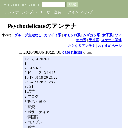
アンテナ
シンプル
ユーザー登録
ログイン
ヘルプ
Psychodelicateのアンテナ
すべて
|
グループ指定なし
|
カワイイ系
|
オモシロ系
|
ムズカシ系
|
女子系
|
ソノ
ホカ系
|
天才系
|
スケート関連
おとなりアンテナ
|
おすすめページ
2026/08/06 10:25:06
cafe nikita
< August 2026 >
1
2 3 4 5 6 7 8
9 10 11 12 13 14 15
16 17 18 19 20 21 22
23 24 25 26 27 28 29
30 31
1 語学
2 ブログ
3 政治・経済
4 投資
5 ボランティア
6 韓国語
7 コスプレ
8 科学