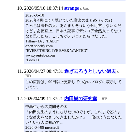
2026/05/10 18:37:14
strange
2026-05-10
2026年4月によく聴いていた音楽のまとめ（その2）
こっちは海外の人。あんまりそういう分け方しないんだ
けどまあ便宜上。日本の記事でデジコア全然入ってない
なと思ったら、こっちがデジコアだらけだった。
Tiffany Day "HALO"
open.spotify.com
"EVERYTHING I'VE EVER WANTED"
www.youtube.com
"Look U
2026/04/27 08:47:31
過ぎ去ろうとしない過去
この広告は、90日以上更新していないブログに表示して
います。
2026/04/09 11:37:21
内田樹の研究室
中高生からの質問その３
「内田先生のようになりたいのですが、これまでどのよ
うな努力をなさってきましたか？」 僕のようになりた
いという人に初めて...
2026-04-08 mercredi