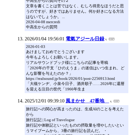
中高生からの質問その２
文章を書くことは苦ではなく、むしろ得意なほうだと思
うのですが、好きではありません。何か好きになる方法
はないでしょうか。 ...
2026-04-08 mercredi
中高生からの質問
2026/01/04 19:56:01
電氣アジール日録
2026-01-03
あけましておめでとうございます
今年もよろしくお願いします。
リアルサウンドブック様にこちらの記事を寄稿
「2026年の干支「ひのえうま」の迷信はいつ生まれ、ど
んな影響を与えたのか？」
https://realsound.jp/book/2026/01/post-2256913.html
「大槻ケンヂ、小泉今日子、酒井順子……2026年に還暦
を迎える注目の世代「1966年生ま
2025/12/01 09:39:10
風まかせ 47番地
旅行記への関心が高まったのは、生成AIのことを考えた
から
旅行記記 | Log of Travelogue
旅行記や体験記といったものの摂取量を増やしたいとい
うマイブームから、3冊の旅行記を読んだ。 ・