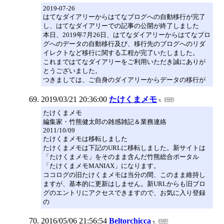
2019-07-26
はてなダイアリーからはてなブログへの自動移行が完了
し、はてなダイアリーでの記事の公開が終了しました
本日、2019年7月26日、はてなダイアリーからはてなブロ
グへのデータの自動移行及び、移行先のブログへのリダ
イレクトなど移行に関する工程が完了いたしました。
これまではてなダイアリーをご利用いただき誠にありが
とうございました。
つきましては、ご自身のダイアリーからデータの移行が
2019/03/21 20:36:00
たけくまメモ
たけくまメモ
編集家・竹熊健太郎の雑感雑記＆業務連絡
2011/10/09
たけくまメモは移転しました
たけくまメモは下記のURLに移転しました。新サイトは
「たけくまメモ」をそのまま含んだ竹熊総合ポータル
「たけくまメモMANIAX」になります。
ココログの旧たけくまメモは当分の間、このまま維持し
ますが、基本的に更新はしません。新URLからも旧ブロ
グのエントリにアクセスできますので、お気に入り登録
の
2016/05/06 21:56:54
Beltorchicca