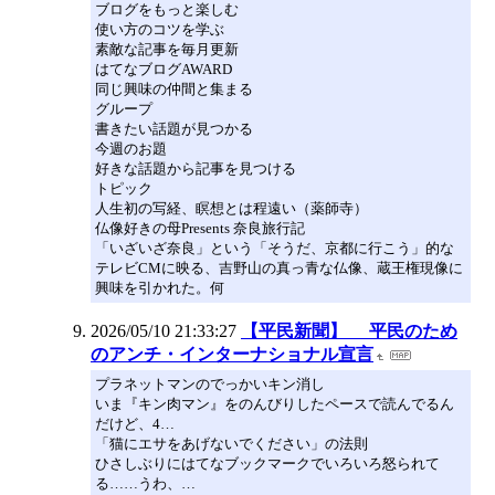
ブログをもっと楽しむ
使い方のコツを学ぶ
素敵な記事を毎月更新
はてなブログAWARD
同じ興味の仲間と集まる
グループ
書きたい話題が見つかる
今週のお題
好きな話題から記事を見つける
トピック
人生初の写経、瞑想とは程遠い（薬師寺）
仏像好きの母Presents 奈良旅行記
「いざいざ奈良」という「そうだ、京都に行こう」的な
テレビCMに映る、吉野山の真っ青な仏像、蔵王権現像に
興味を引かれた。何
2026/05/10 21:33:27
【平民新聞】 平民のため
のアンチ・インターナショナル宣言
プラネットマンのでっかいキン消し
いま『キン肉マン』をのんびりしたペースで読んでるん
だけど、4…
「猫にエサをあげないでください」の法則
ひさしぶりにはてなブックマークでいろいろ怒られて
る……うわ、…