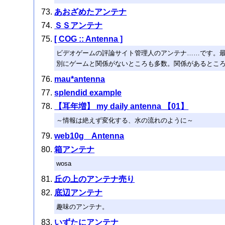
あおざめたアンテナ
ＳＳアンテナ
[ COG :: Antenna ]
ビデオゲームの評論サイト管理人のアンテナ……です。
別にゲームと関係がないところも多数。関係があるとこ
mau*antenna
splendid example
【耳年増】 my daily antenna 【01】
～情報は絶えず変化する、水の流れのように～
web10g Antenna
箱アンテナ
wosa
丘の上のアンテナ売り
底辺アンテナ
趣味のアンテナ。
いずたにアンテナ