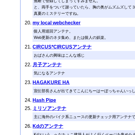
無断で登録してしまってすみません。
と、両手をついて謝っていたら、胸の奥がムズムズして
真夏のミステリーですね。
my local webchecker
個人用巡回アンテナ。
Web更新のネタ集め、または個人の娯楽。
CIRCUS*CIRCUSアンテナ
おばさんの興味はこんな感じ
月子アンテナ
気になるアンテナ
HAGAKURE HA
宣伝部長さんが出てきてこんにちーはーぼっちゃんいっ
Hash Pipe
ミリソアンテナ
主に海外のバイク系ニュースの更新チェック用アンテナ
Kdのアンテナ
Kdという、へなちょこ建築人がよく行くページを集めた