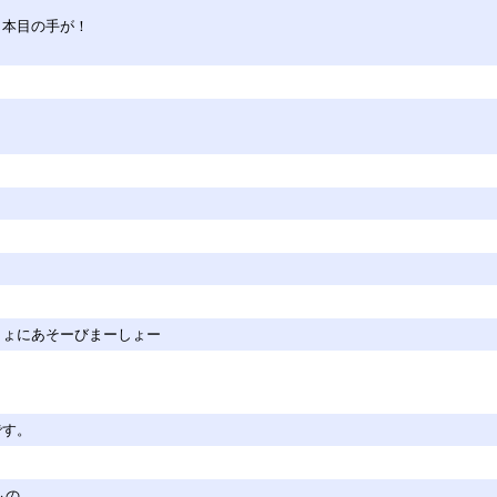
３本目の手が！
しょにあそーびまーしょー
です。
もの。