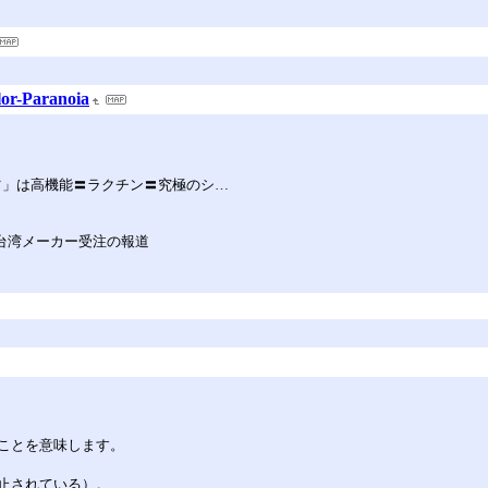
-Paranoia
ンツ」は高機能〓ラクチン〓究極のシ…
載へ 台湾メーカー受注の報道
ことを意味します。
止されている）。