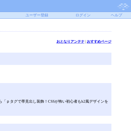
ユーザー登録
ログイン
ヘルプ
おとなりアンテナ
|
おすすめページ
 はじめにはてブを見てたら「ｐタグで帯見出し装飾！CSSが怖い初心者もh2風デザインを