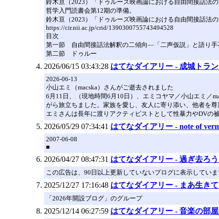
鈴木亘（2023）「ドゥルーズ映画論における自由間接話法
哲学入門読書会第12期の準備。
鈴木亘（2023）「ドゥルーズ映画論における自由間接話法の
https://cir.nii.ac.jp/crid/1390300755743494528
目次
第一節 自由間接話法解釈の二傾向―「二声仮説」と語り手
第二節 ドゥルー
2026/06/15 03:43:28
はてなダイアリー - 成城ト
2026-06-13
小山エミ（macska）さんがご逝去されました
6月11日、（現地時間6月10日）、エミコヤマ／小山エミ
がら旅立ちました。家族を愛し、友人に寄り添い、他者を尊
エミさんは長年に渡りアクティビストとして性暴力やDVの
2026/05/29 07:34:41
はてなダイアリー - note of vermi
2007-06-08
■
2026/04/27 08:47:31
はてなダイアリー - 過ぎ去ろ
この広告は、90日以上更新していないブログに表示していま
2025/12/27 17:16:48
はてなダイアリー - まあ生き
「2026年開設ブログ」のグループ
2025/12/14 06:27:59
はてなダイアリー - 音楽の部