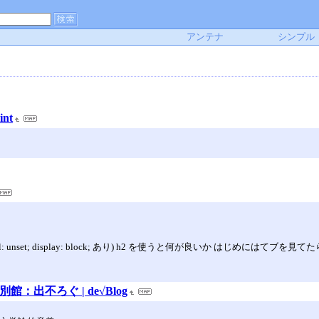
アンテナ
シンプル
nt
) ステッチ(all: unset; display: block; あり) h2 を使うと何が良いか
：出不ろぐ | de√Blog