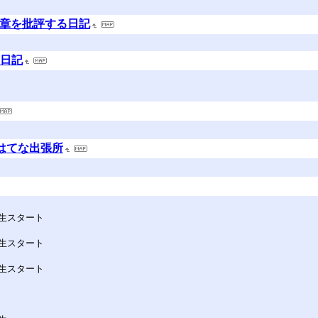
文章を批評する日記
物日記
:はてな出張所
生スタート
生スタート
生スタート