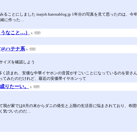
ことにしました inajob.hatenablog.jp 1年分の写真を見て思った
一緒に作った…
ようなこと…）
CT@ハテナ系
サイズを確認しよう
おかげで多く読まれ、安価な中華イヤホンの音質がすごいことになっているのを皆
を買ってみたのだけれど、最近の安価帯イヤホンって
に成りたーい。
て我が家では8月の末からダニの発生と上階の生活音に悩まされており、布団
く気づいたのだ…