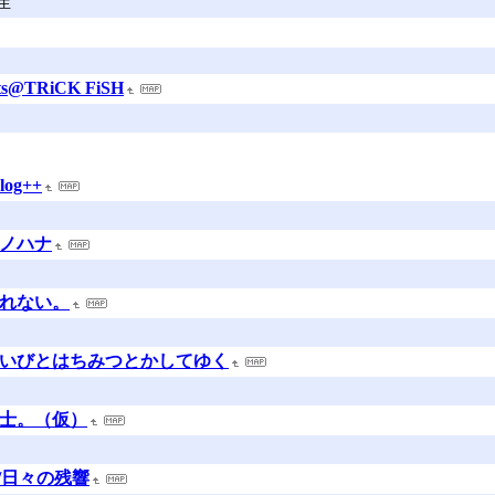
生
s@TRiCK FiSH
og++
リノハナ
なれない。
こいびとはちみつとかしてゆく
博士。（仮）
g /日々の残響