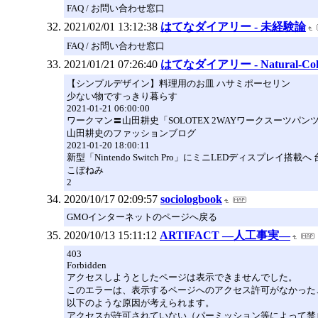
FAQ / お問い合わせ窓口
2021/02/01 13:12:38
はてなダイアリー - 未経験論
FAQ / お問い合わせ窓口
2021/01/21 07:26:40
はてなダイアリー - Natural-Color
【シンプルデザイン】料理用のお皿 ハサミポーセリン
少ない物ですっきり暮らす
2021-01-21 06:00:00
ワークマン〓山田耕史「SOLOTEX 2WAYワークスーツパ
山田耕史のファッションブログ
2021-01-20 18:00:11
新型「Nintendo Switch Pro」にミニLEDディスプレイ搭
こぼねみ
2
2020/10/17 02:09:57
sociologbook
GMOインターネットのページへ戻る
2020/10/13 15:11:12
ARTIFACT ―人工事実―
403
Forbidden
アクセスしようとしたページは表示できませんでした。
このエラーは、表示するページへのアクセス許可がなかった
以下のような原因が考えられます。
アクセスが許可されていない（パーミッション等によって禁