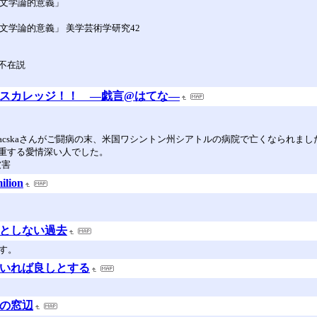
の文学論的意義」
文学論的意義」 美学芸術学研究42
不在説
ランスカレッジ！！ ―戯言@はてな―
／macskaさんがご闘病の末、米国ワシントン州シアトルの病院で亡くなられ
重する愛情深い人でした。
被害
lion
うとしない過去
す。
ていれば良しとする
屋の窓辺