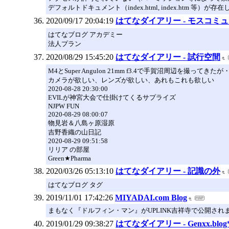
デフォルトドキュメント（index.html, index.htm 等）が存
2020/09/17 20:04:19
はてなダイアリー - モスコミ
はてなブログ アカデミー
法人プラン
2020/08/29 15:45:20
はてなダイアリー - 試行空間
M4とSuper Angulon 21mm f3.4で手賀沼周辺を撮ってきた
カメラが欲しい、レンズが欲しい、あれもこれも欲しい
2020-08-28 20:30:00
EVILが神宮大会で仕掛けてくるサプライズ
NJPW FUN
2020-08-29 08:00:07
物見岩＆八島ヶ原湿原
吉野香織の山日記
2020-08-29 09:51:58
リリア の部屋
Green★Pharma
2020/03/26 05:13:10
はてなダイアリー - 記識の外
はてなブログ タグ
2019/11/01 17:42:26
MIYADAI.com Blog
まもなく『ドルフィン・マン』がUPLINK吉祥寺で公開さ
2019/01/29 09:38:27
はてなダイアリー - Genxx.blog*: