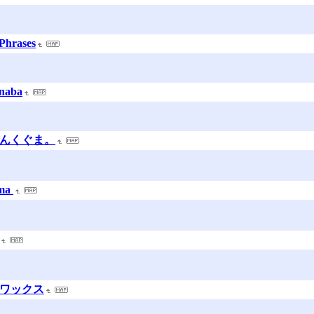
hrases
naba
ぴんくぐま。
ma
アワックス