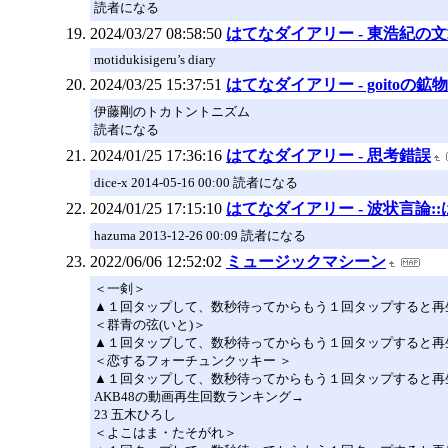
読者になる
2024/03/27 08:58:50
はてなダイアリー - 東浩紀の
motidukisigeru’s diary
2024/03/25 15:37:51
はてなダイアリー - goitoの鉱
伊藤剛のトカトントニズム
読者になる
2024/01/25 17:36:16
はてなダイアリー - 思考錯誤
dice-x 2014-05-16 00:00 読者になる
2024/01/25 17:15:10
はてなダイアリー - 波状言論:
hazuma 2013-12-26 00:09 読者になる
2022/06/06 12:52:02
ミュージックマシーン
＜一剣＞
▲１回タップして、数秒待ってからもう１回タップすると再
＜群青の弦(いと)＞
▲１回タップして、数秒待ってからもう１回タップすると再
＜恋するフォーチュンクッキー ＞
▲１回タップして、数秒待ってからもう１回タップすると再
AKB48の動画再生回数ランキング→
23 五木ひろし
＜よこはま・たそがれ＞