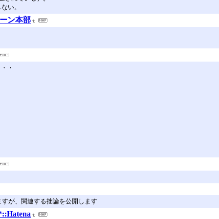
在しない。
ューン本部
が・・・
れますが、関連する拙論を公開します
:Hatena