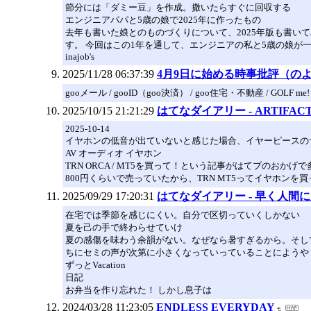
節分には「ダミー豆」を作成。撒いたらすぐに回収する
エンジニアパパと5歳の娘で2025年に作ったもの
去年も書いた娘とのものづくりについて、2025年版も書いてみる
す。 今回はこの1年を通して、エンジニアの私と5歳の娘が
inajob's
2025/11/28 06:37:39
4月9日に始める時事批評（の
gooメール / gooID（goo決済） / goo住宅・不動産 / GOLF me!
2025/10/15 21:21:29
はてなダイアリー - ARTIFA
2025-10-14
イヤホンの低音が出ていないと感じた場合、イヤーピースの
AV オーディオ イヤホン
TRN ORCA / MT5を買って！という記事がはてブの
800円くらいで売っていたから、TRN MT5ってイヤホン
2025/09/29 17:20:31
はてなダイアリー - 早く人間
在宅では季節を感じにくい。自分で区切っていくしかない
夏を己の手で終わらせていけ
夏の感傷を味わう余韻がない。なぜなら暑すぎるから。そし
ちにセミの声が次第に小さくなっていっていることにようや
ずっとVacation
日記
お弁当を作り忘れた！ しかし息子は
2024/03/28 11:23:05
ENDLESS EVERYDAY