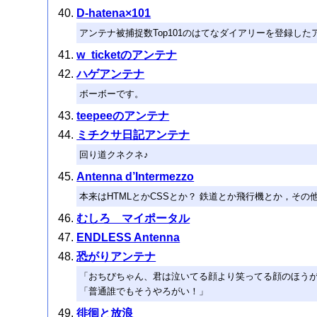
D-hatena×101
アンテナ被捕捉数Top101のはてなダイアリーを登録した
w_ticketのアンテナ
ハゲアンテナ
ボーボーです。
teepeeのアンテナ
ミチクサ日記アンテナ
回り道クネクネ♪
Antenna d’Intermezzo
本来はHTMLとかCSSとか？ 鉄道とか飛行機とか，そ
むしろ マイポータル
ENDLESS Antenna
恐がりアンテナ
「おちびちゃん、君は泣いてる顔より笑ってる顔のほう
「普通誰でもそうやろがい！」
徘徊と放浪