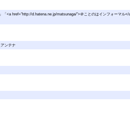
とのは</a>」「<a href=”http://d.hatena.ne.jp/matsunaga/”>＠
たアンテナ