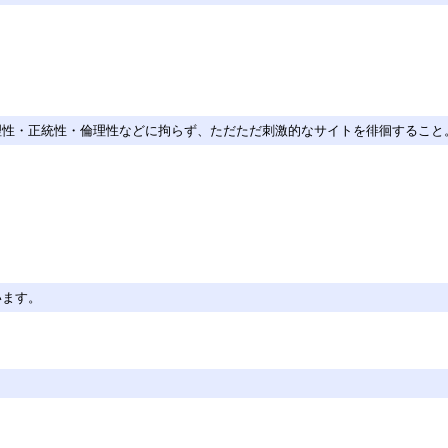
理性・正統性・倫理性などに拘らず、ただただ刺激的なサイトを徘徊すること
います。