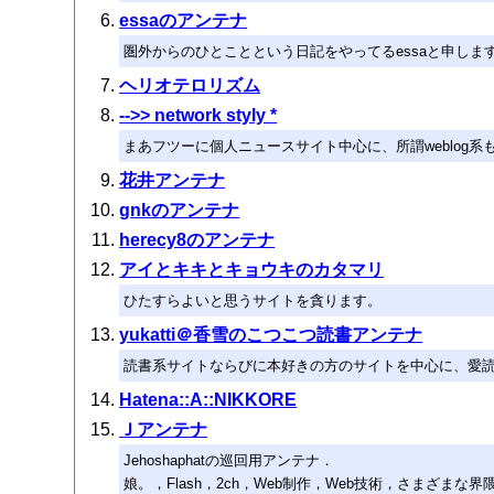
essaのアンテナ
圏外からのひとことという日記をやってるessaと申します
ヘリオテロリズム
-->> network styly *
まあフツーに個人ニュースサイト中心に、所謂weblo
花井アンテナ
gnkのアンテナ
herecy8のアンテナ
アイとキキとキョウキのカタマリ
ひたすらよいと思うサイトを貪ります。
yukatti＠香雪のこつこつ読書アンテナ
読書系サイトならびに本好きの方のサイトを中心に、愛
Hatena::A::NIKKORE
Ｊアンテナ
Jehoshaphatの巡回用アンテナ．
娘。，Flash，2ch，Web制作，Web技術，さまざ