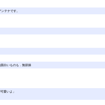
アンテナです。
の他面白いものも．無節操
が可愛いよ」