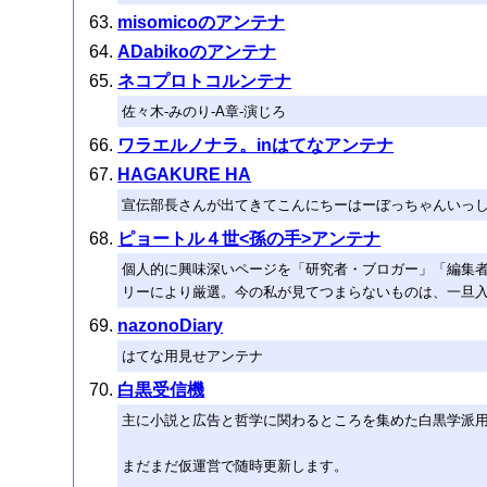
misomicoのアンテナ
ADabikoのアンテナ
ネコプロトコルンテナ
佐々木-みのり-A章-演じろ
ワラエルノナラ。inはてなアンテナ
HAGAKURE HA
宣伝部長さんが出てきてこんにちーはーぼっちゃんいっ
ピョートル４世<孫の手>アンテナ
個人的に興味深いページを「研究者・ブロガー」「編集
リーにより厳選。今の私が見てつまらないものは、一旦
nazonoDiary
はてな用見せアンテナ
白黒受信機
主に小説と広告と哲学に関わるところを集めた白黒学派用an
まだまだ仮運営で随時更新します。