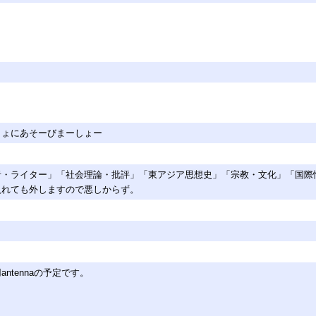
しょにあそーびまーしょー
者・ライター」「社会理論・批評」「東アジア思想史」「宗教・文化」「国際
入れても外しますので悪しからず。
tennaの予定です。