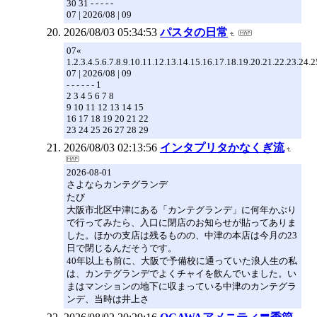
30 31 - - - - -
07 | 2026/08 | 09
2026/08/03 05:34:53
パスタの日常
07«
1.2.3.4.5.6.7.8.9.10.11.12.13.14.15.16.17.18.19.20.21.22.23.24.
07 | 2026/08 | 09
- - - - - - 1
2 3 4 5 6 7 8
9 10 11 12 13 14 15
16 17 18 19 20 21 22
23 24 25 26 27 28 29
2026/08/03 02:13:56
インタプリタかなくぎ流
2026-08-01
さよならカンテグランデ
たび
大阪市北区中津にある「カンテグランデ」に何年かぶり
で行ってみたら、入口に閉店のお知らせが貼ってありま
した。ほかの支店は残るものの、中津の本店は今月の23
日で閉じるんだそうです。
40年以上も前に、大阪で予備校に通っていた浪人生の私
は、カンテグランデでよくチャイを飲んでいました。い
まはマンションの地下に収まっている中津のカンテグラ
ンデ、当時は井上さ