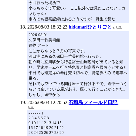
今回行った場所で…
小っちゃくて可愛い♪ ここ以外では見たことない…カ
ヤちゃん♪
市内でも観察記録はあるようですが…野生で見た
2026/08/03 18:32:23
hidamariひとりごと
2026-08-01
久保田一竹美術館
建物 アート
ここからやっと７月の写真です。
河口湖にある久保田一竹美術館へ行った。
朝９時に立川駅から特急富士山周遊号が出ていると知
り、早速ホームへ行き特急券と指定券を買おうとすると
平日でも指定席の券は売り切れで、特急券のみで電車へ
乗る。
それでも空いている間は座って行けるので、途中一つく
らいは空いている席があり、座って行くことができた。
しかし、途中から
2026/08/03 12:20:52
石垣島フィールド日記
- - - - - - 1
2 3 4 5 6 7 8
9 10 11 12 13 14 15
16 17 18 19 20 21 22
23 24 25 26 27 28 29