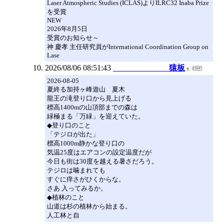
Laser Atmospheric Studies (ICLAS)よりILRC32 Inaba Prize
を受賞
NEW
2026年8月5日
受賞のお知らせ～
神 慶孝 主任研究員がInternational Coordination Group on
Lase
2026/08/06 08:51:43
猿板
2026-08-05
夏終る加持ヶ峰遊山 夏木
龍王の滝登り口から見上げる
標高1400mの山頂部までの森は
緑極まる「万緑」を迎えていた。
◆登り口のこと
「テジロが出た」
標高1000m静かな登り口の
気温25度はエアコンの設定温度だが
今日も街は30度を越える暑さだろう。
テジロは噛まれても
すぐに痒さがひくからな。
さあ 入ってみるか。
◆植林のこと
山道は杉の植林から始まる。
人工林と自