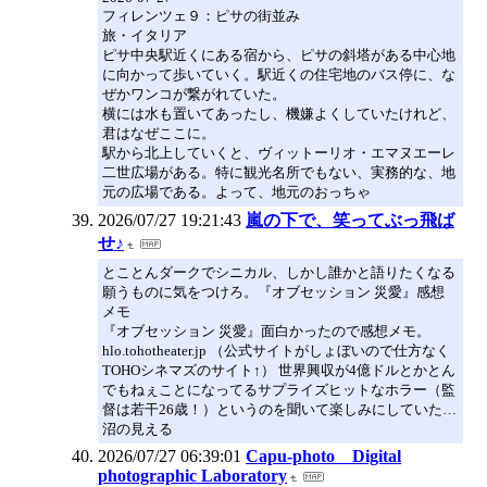
フィレンツェ９：ピサの街並み
旅・イタリア
ピサ中央駅近くにある宿から、ピサの斜塔がある中心地
に向かって歩いていく。駅近くの住宅地のバス停に、な
ぜかワンコが繋がれていた。
横には水も置いてあったし、機嫌よくしていたけれど、
君はなぜここに。
駅から北上していくと、ヴィットーリオ・エマヌエーレ
二世広場がある。特に観光名所でもない、実務的な、地
元の広場である。よって、地元のおっちゃ
2026/07/27 19:21:43
嵐の下で、笑ってぶっ飛ば
せ♪
とことんダークでシニカル、しかし誰かと語りたくなる
願うものに気をつけろ。『オブセッション 災愛』感想
メモ
『オブセッション 災愛』面白かったので感想メモ。
hlo.tohotheater.jp （公式サイトがしょぼいので仕方なく
TOHOシネマズのサイト↑） 世界興収が4億ドルとかとん
でもねぇことになってるサプライズヒットなホラー（監
督は若干26歳！）というのを聞いて楽しみにしていた…
沼の見える
2026/07/27 06:39:01
Capu-photo Digital
photographic Laboratory