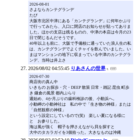
2026-08-01
さよならカンテグランデ
たび
大阪市北区中津にある「カンテグランデ」に何年かぶり
で行ってみたら、入口に閉店のお知らせが貼ってありま
した。ほかの支店は残るものの、中津の本店は今月の23
日で閉じるんだそうです。
40年以上も前に、大阪で予備校に通っていた浪人生の私
は、カンテグランデでよくチャイを飲んでいました。い
まはマンションの地下に収まっている中津のカンテグラ
ンデ、当時は井上さ
2026/08/02 04:55:45
りあさんの世界
2026-07-30
商店街の真ん中
いきもの お探歩・穴・DEEP 散策 日常・雑記 昆虫 町歩
き 鎌倉の風景 都内ぶらり
週始め、4か月ぶりの歯科検診の後、小動浜へ。
小動岬の小動神社は 私の中で「生き物の神様」または
「自然観察の神様」
という設定にしているので(笑) 楽しい夏になる様に
と お参りした。
海は風が強く 帽子を押さえながら貝を探すと
大中のタカラガイを3個拾った。大きなものは沖縄