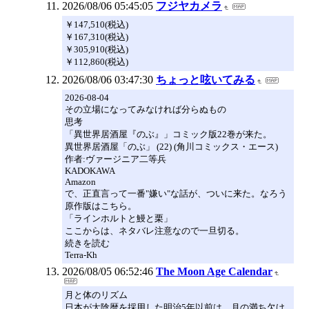
2026/08/06 05:45:05
フジヤカメラ
￥147,510(税込)
￥167,310(税込)
￥305,910(税込)
￥112,860(税込)
2026/08/06 03:47:30
ちょっと呟いてみる
2026-08-04
その立場になってみなければ分らぬもの
思考
「異世界居酒屋『のぶ』」コミック版22巻が来た。
異世界居酒屋「のぶ」 (22) (角川コミックス・エース)
作者:ヴァージニア二等兵
KADOKAWA
Amazon
で、正直言って一番"嫌い"な話が、ついに来た。なろう
原作版はこちら。
「ラインホルトと鰻と栗」
ここからは、ネタバレ注意なので一旦切る。
続きを読む
Terra-Kh
2026/08/05 06:52:46
The Moon Age Calendar
月と体のリズム
日本が太陰暦を採用した明治5年以前は、月の満ち欠け