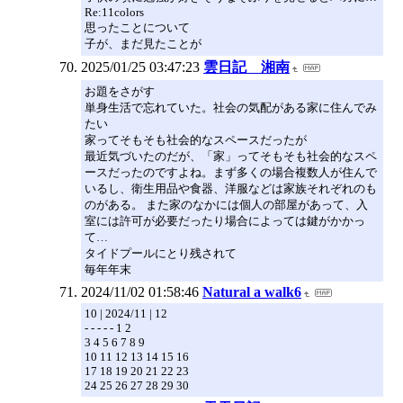
Re:11colors
思ったことについて
子が、まだ見たことが
2025/01/25 03:47:23
雲日記 湘南
お題をさがす
単身生活で忘れていた。社会の気配がある家に住んでみ
たい
家ってそもそも社会的なスペースだったが
最近気づいたのだが、「家」ってそもそも社会的なスペ
ースだったのですよね。まず多くの場合複数人が住んで
いるし、衛生用品や食器、洋服などは家族それぞれのも
のがある。 また家のなかには個人の部屋があって、入
室には許可が必要だったり場合によっては鍵がかかっ
て…
タイドプールにとり残されて
毎年年末
2024/11/02 01:58:46
Natural a walk6
10 | 2024/11 | 12
- - - - - 1 2
3 4 5 6 7 8 9
10 11 12 13 14 15 16
17 18 19 20 21 22 23
24 25 26 27 28 29 30