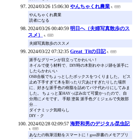
2024/03/26 15:06:30
やんちゃくれ農業
やんちゃくれ農業
読者になる
2024/03/26 00:40:59
明日へ（夫婦写真散歩のス
スメ）
夫婦写真散歩のススメ
2024/03/22 07:32:35
Great_Titの日記
派手なグリーンが目立ってかわいい！
ネイルで使う材料で、DIY時の木割れやネジ跡を派手に
したらかわいい
OSB合板でちょっとしたボックスをつくりました。 ビス
止め下手すぎて木を割ったり穴あけすぎたりした場所
に、好きな派手色の樹脂を詰めてパテ代わりにしてみま
した。 ちょっと某HAYっぽみ出て可愛かったので、自
分用にメモです。 手順 塗装 派手色グミジェルで失敗部
分…
ダイナミック気晴らし
DIY・ク
2024/02/28 02:09:57
海野和男のデジタル昆虫記
あなたの執筆活動をスマートに！goo辞書のメモアプリ