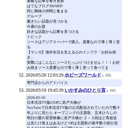
素敵な記事を毎月更新
はてなブログAWARD
同じ興味の仲間と集まる
グループ
書きたい話題が見つかる
今週のお題
好きな話題から記事を見つける
トピック
ソースはアジアスーパーで購入。貴重なので薄く薄く塗
る
【マンガ】海外生活を支える心のインフラ「お好み焼
き」
実際にはこんなにソースたっぷりつけません！！！お好
み焼きソース貴重なので薄く薄く塗って食べてま
2026/05/20 12:03:29
ホビーズワールド
専門店からのアドバイス
2026/05/19 19:45:39
いかすみのひとり言
2026-05-16
日本沈没TV版のOPに若戸大橋が
YouTubeで日本沈没TV版の公式配信されていたので数十
年ぶりに見たら オープニングの主題歌、五木ひろしの
明日の愛の背景映像に若戸大橋が ２～３回ほど再放送
は見たけ覚えはあるけど OPは主題歌の後半数小節が流