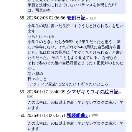
革新と洗練のこれまでにないバランスを体現したBF
は、写真の本
2026/02/06 02:36:56
壱創日記
小学生の頃に書いた長所「すぐうちとけられる」を思い
出す
うちとけられる
小学生のとき。たしか5年生か6年生だったと思う。 新
しい学年になり、それぞれがA4の用紙に自己紹介を書
いた。私は自分の長所に「すぐうちとけられる」と書い
たのだった。 そのことをよく覚えている。 なぜなら、
それは私のその後の自己評価とまったく正反対のものだ
か…
悪い慰め
日々のこと
"アクティブ家族"になりたい！ 行きたいところ
2026/01/17 18:40:39
シマザキミユキの絵日記
この広告は、90日以上更新していないブログに表示して
います。
2026/01/13 00:32:51
和装組曲♪
この広告は、90日以上更新していないブログに表示して
います。