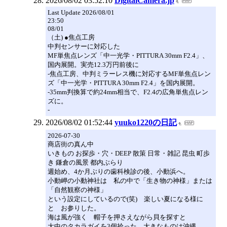
2026/08/02 03:52:10
DigitalCamera.jp
Last Update 2026/08/01
23:50
08/01
（土) ●焦点工房
中判センサーに対応した
MF単焦点レンズ「中一光学・PITTURA 30mm F2.4」、
国内展開。実売12.3万円前後に
-焦点工房、中判ミラーレス機に対応するMF単焦点レン
ズ「中一光学・PITTURA 30mm F2.4」を国内展開。
-35mm判換算で約24mm相当で、F2.4の広角単焦点レン
ズに。
-
2026/08/02 01:52:44
yuuko1220の日記
2026-07-30
商店街の真ん中
いきもの お探歩・穴・DEEP 散策 日常・雑記 昆虫 町歩
き 鎌倉の風景 都内ぶらり
週始め、4か月ぶりの歯科検診の後、小動浜へ。
小動岬の小動神社は 私の中で「生き物の神様」または
「自然観察の神様」
という設定にしているので(笑) 楽しい夏になる様に
と お参りした。
海は風が強く 帽子を押さえながら貝を探すと
大中のタカラガイを3個拾った。大きなものは沖縄