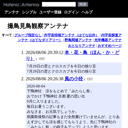
アンテナ
シンプル
ユーザー登録
ログイン
ヘルプ
撮鳥見鳥観察アンテナ
すべて
|
グループ指定なし
|
外宇宙徘徊アンテナ（はてな以外）
|
内宇宙探査ア
ンテナ（はてなダイアリー）
|
野鳥関連アンテナ
|
光学機器アンテナ
おとなりアンテナ
|
おすすめページ
2026/08/06 20:39:12
本・花・鳥（ほん・か・ど
り）
7月29日の雲とクロスカブ＆今日の独り言
7月29日の雲とクロスカブ＆今日の独り言
2026/08/06 20:26:38
風の小径
2026-08-04
下鴨神社 涼をもとめて「みたらし祭」
おでかけ 下鴨神社 京都 夏の思い出
8月に入りまました。
毎日お暑うございます。
みなさま、お元気でしょうか。
祇園祭後祭の記事もまだ全然書けていませんが、とりあ
えず少しでも涼を感じてもらうよう、先に下鴨神社の
「みたらし祭」の様子をアップしようと思います。