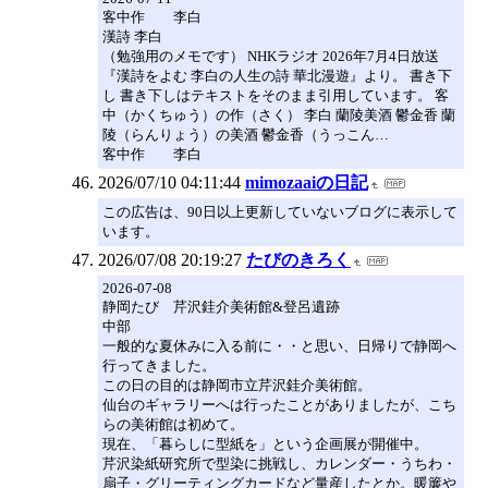
客中作 李白
漢詩 李白
（勉強用のメモです） NHKラジオ 2026年7月4日放送
『漢詩をよむ 李白の人生の詩 華北漫遊』より。 書き下
し 書き下しはテキストをそのまま引用しています。 客
中（かくちゅう）の作（さく） 李白 蘭陵美酒 鬱金香 蘭
陵（らんりょう）の美酒 鬱金香（うっこん…
客中作 李白
2026/07/10 04:11:44
mimozaaiの日記
この広告は、90日以上更新していないブログに表示して
います。
2026/07/08 20:19:27
たびのきろく
2026-07-08
静岡たび 芹沢銈介美術館&登呂遺跡
中部
一般的な夏休みに入る前に・・と思い、日帰りで静岡へ
行ってきました。
この日の目的は静岡市立芹沢銈介美術館。
仙台のギャラリーへは行ったことがありましたが、こち
らの美術館は初めて。
現在、「暮らしに型紙を」という企画展が開催中。
芹沢染紙研究所で型染に挑戦し、カレンダー・うちわ・
扇子・グリーティングカードなど量産したとか。暖簾や