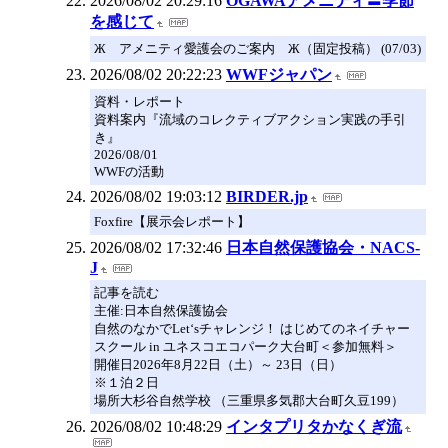
2026/08/02 20:29:16
OGAWAアメニティ〓季節
を感じて
Ж アメニティ愛護会のご案内 Ж（固定投稿） (07/03)
2026/08/02 20:22:23
WWFジャパン
資料・レポート
資料案内『流域のコレクティブアクション実践の手引
き』
2026/08/01
WWFの活動
2026/08/02 19:03:12
BIRDER.jp
Foxfire【展示会レポート】
2026/08/02 17:32:46
日本自然保護協会・NACS-
J
記事を読む
主催:日本自然保護協会
自然のなかでLet‘sチャレンジ！ はじめてのネイチャー
スクール in ユネスコエコパーク大台町＜参加無料＞
開催日2026年8月22日（土）～ 23日（日）
※１泊２日
場所大杉谷自然学校 （三重県多気郡大台町久豆199）
2026/08/02 10:48:29
インタプリタかなくぎ流