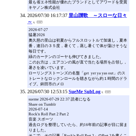
最も省エネ性能が優れたブランドとしてアワードを受賞
キヤノン株式会社
2026/07/30 16:17:37
里山讃歌 ～スローな日々
～
2026-07-27
猛暑2026
奧久慈の里山は初夏からフルスロットルで加速し，夏本
番，連日の３５度，暑くて，蒸し暑くて体が蕩けそうな
毎日です。
緑のカーテンのゴーヤも伸びてきました。
このお方は，エアコンの風が直で当たる場所を占領し，
暑さを凌いでいます。
ローリングストーンズの名盤「get yer ya yas out」のス
トレートなロックンロールを聴きながら約１時間のドラ
イブ。鉾田市のメロ
2026/07/30 12:53:15
SueMe SubLog
sueme 2026-07-29 22:37 読者になる
Share on Tumblr
2026-07-14
Rock'n Roll Part 2 Part 2
音楽 スポーツ
過去ログを整理していたら、約16年前の記事が目に留ま
りました。
そこで、その記事「Rock'n Roll Part 2」のPart 2を書くこ