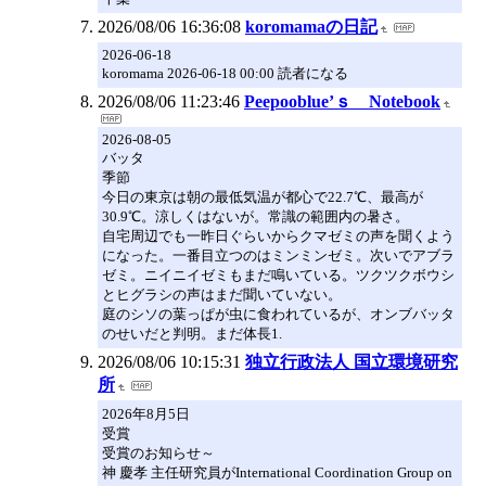
2026/08/06 16:36:08
koromamaの日記
2026-06-18
koromama 2026-06-18 00:00 読者になる
2026/08/06 11:23:46
Peepooblue’ｓ Notebook
2026-08-05
バッタ
季節
今日の東京は朝の最低気温が都心で22.7℃、最高が
30.9℃。涼しくはないが。常識の範囲内の暑さ。
自宅周辺でも一昨日ぐらいからクマゼミの声を聞くよう
になった。一番目立つのはミンミンゼミ。次いでアブラ
ゼミ。ニイニイゼミもまだ鳴いている。ツクツクボウシ
とヒグラシの声はまだ聞いていない。
庭のシソの葉っぱが虫に食われているが、オンブバッタ
のせいだと判明。まだ体長1.
2026/08/06 10:15:31
独立行政法人 国立環境研究
所
2026年8月5日
受賞
受賞のお知らせ～
神 慶孝 主任研究員がInternational Coordination Group on