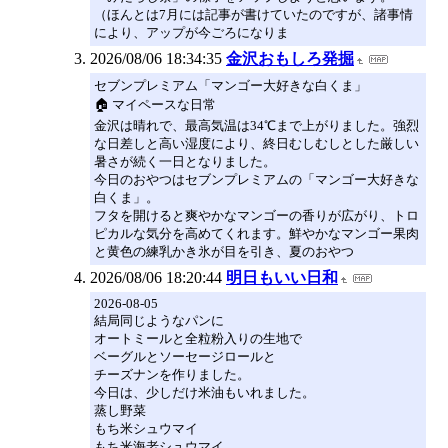
（ほんとは7月には記事が書けていたのですが、諸事情
により、アップが今ごろになりま
2026/08/06 18:34:35
金沢おもしろ発掘
セブンプレミアム「マンゴー大好きな白くま」
🏠 マイペースな日常
金沢は晴れで、最高気温は34℃まで上がりました。強烈
な日差しと高い湿度により、終日むしむしとした厳しい
暑さが続く一日となりました。
今日のおやつはセブンプレミアムの「マンゴー大好きな
白くま」。
フタを開けると爽やかなマンゴーの香りが広がり、トロ
ピカルな気分を高めてくれます。鮮やかなマンゴー果肉
と黄色の練乳かき氷が目を引き、夏のおやつ
2026/08/06 18:20:44
明日もいい日和
2026-08-05
結局同じようなパンに
オートミールと全粒粉入りの生地で
ベーグルとソーセージロールと
チーズナンを作りました。
今日は、少しだけ米油もいれました。
蒸し野菜
もち米シュウマイ
もち米海老シュウマイ