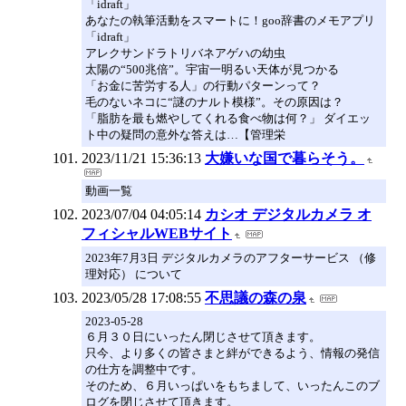
「idraft」
あなたの執筆活動をスマートに！goo辞書のメモアプリ
「idraft」
アレクサンドラトリバネアゲハの幼虫
太陽の“500兆倍”。宇宙一明るい天体が見つかる
「お金に苦労する人」の行動パターンって？
毛のないネコに“謎のナルト模様”。その原因は？
「脂肪を最も燃やしてくれる食べ物は何？」 ダイエッ
ト中の疑問の意外な答えは…【管理栄
2023/11/21 15:36:13
大嫌いな国で暮らそう。
動画一覧
2023/07/04 04:05:14
カシオ デジタルカメラ オ
フィシャルWEBサイト
2023年7月3日 デジタルカメラのアフターサービス （修
理対応） について
2023/05/28 17:08:55
不思議の森の泉
2023-05-28
６月３０日にいったん閉じさせて頂きます。
只今、より多くの皆さまと絆ができるよう、情報の発信
の仕方を調整中です。
そのため、６月いっぱいをもちまして、いったんこのブ
ログを閉じさせて頂きます。