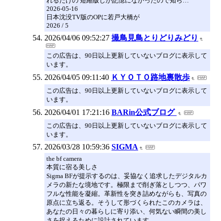
れるだけの 短縮版しか記憶になかったので知ら…
2026-05-16
日本沈没TV版のOPに若戸大橋が
2026 / 5
2026/04/06 09:52:27
撮鳥見鳥とりどりみどり
この広告は、90日以上更新していないブログに表示して
います。
2026/04/05 09:11:40
ＫＹＯＴＯ路地裏散歩
この広告は、90日以上更新していないブログに表示して
います。
2026/04/01 17:21:16
BARin公式ブログ
この広告は、90日以上更新していないブログに表示して
います。
2026/03/28 10:59:36
SIGMA
the bf camera
本質に宿る美しさ
Sigma BFが提示するのは、妥協なく追求したデジタルカ
メラの新たな境地です。極限まで削ぎ落としつつ、パワ
フルな性能を凝縮。革新性を突き詰めながらも、写真の
原点に立ち返る。そうして形づくられたこのカメラは、
あなたの日々の暮らしに寄り添い、何気ない瞬間の美し
さを捉えるために設計されています。