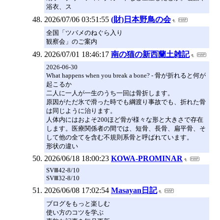
浴衣、ス
2026/07/06 03:51:55
(財)日本野鳥の会
全国「ツバメのねぐら入り
観察会」のご案内
2026/07/01 18:46:17
南の猫の新西蘭土雑記
2026-06-30
What happens when you break a bone? - 骨が折れると何が
起こるか
二人に一人が一生のうち一回は骨折します。
原因がただ氷で滑った時でも綱渡り事故でも、折れた骨
は同じように治ります。
人体内にはおよそ200ほど骨が様々な形と大きさで存在
します。医療関係者の間では、短骨、長骨、扁平骨、そ
して他の全てを含む不規則系骨と呼ばれています。
形状の違い
2026/06/18 18:00:23
KOWA-PROMINAR
SVⅢ42-8/10
SVⅢ32-8/10
2026/06/08 17:02:54
Masayan日記
ブログをもっと楽しむ
使い方のコツを学ぶ