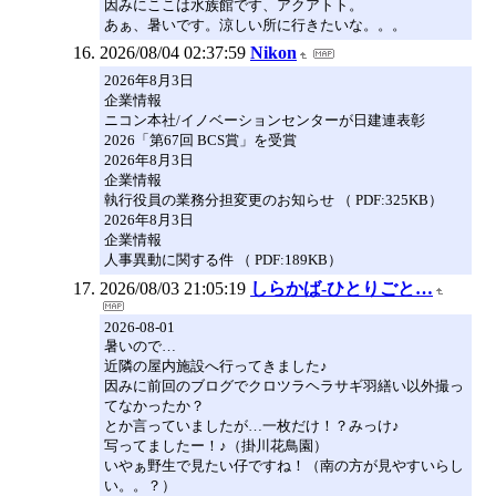
因みにここは水族館です、アクアトト。
あぁ、暑いです。涼しい所に行きたいな。。。
2026/08/04 02:37:59
Nikon
2026年8月3日
企業情報
ニコン本社/イノベーションセンターが日建連表彰
2026「第67回 BCS賞」を受賞
2026年8月3日
企業情報
執行役員の業務分担変更のお知らせ （ PDF:325KB）
2026年8月3日
企業情報
人事異動に関する件 （ PDF:189KB）
2026/08/03 21:05:19
しらかば-ひとりごと…
2026-08-01
暑いので…
近隣の屋内施設へ行ってきました♪
因みに前回のブログでクロツラヘラサギ羽繕い以外撮っ
てなかったか？
とか言っていましたが…一枚だけ！？みっけ♪
写ってましたー！♪（掛川花鳥園）
いやぁ野生で見たい仔ですね！（南の方が見やすいらし
い。。？）