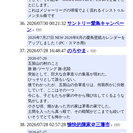
とにします。
これはメジャーリーグの球場でよく流れるインストゥル
メンタル曲です
2026/07/30 00:21:32
サントリー愛鳥キャンペー
ン
2026年7月27日 NEW 2026年8月の愛鳥壁紙カレンダーを
アップしました！(PC・スマホ用)
2026/07/28 16:48:47
のろやま
2026-07-26
五箇山の村のこと
旅 旅-ツーリング 旅-北陸
突如として、巨大な合掌造りの集落が現れた。
ひっそりとして誰もいない。
後でわかったが、五箇山の合掌造りは、何箇所かに分散
していて、ここはその一つ
今にも、子どもたちが家の中から飛び出してくるような
気がします。
小さな頃、畑があった方の家は茅葺の家でした。
土間を入ったら真っ暗で、その暗闇がどこまでも続いて
いそうでとても怖かった
2026/07/28 02:57:28
愉快的陳家＠三藩市
2026-07-27