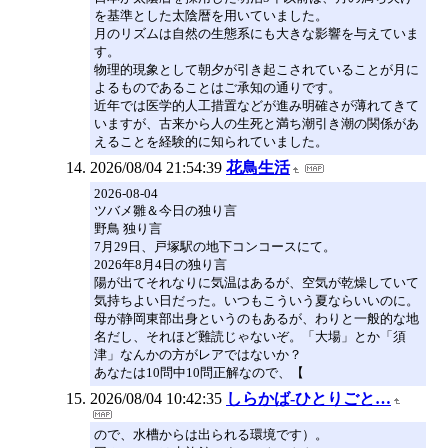
を基準とした太陰暦を用いていました。
月のリズムは自然の生態系にも大きな影響を与えていま
す。
物理的現象として朝夕が引き起こされていることが月に
よるものであることはご承知の通りです。
近年では医学的人工措置などが進み明確さが薄れてきて
いますが、古来から人の生死と満ち潮引き潮の関係があ
えることを経験的に知られていました。
2026/08/04 21:54:39
花鳥生活
2026-08-04
ツバメ雛＆今日の独り言
野鳥 独り言
7月29日、戸塚駅の地下コンコースにて。
2026年8月4日の独り言
陽が出てそれなりに気温はあるが、空気が乾燥していて
気持ちよい日だった。いつもこういう夏ならいいのに。
母が静岡東部出身というのもあるが、わりと一般的な地
名だし、それほど難読じゃないぞ。「大場」とか「須
津」なんかの方がレアではないか？
あなたは10問中10問正解なので、【
2026/08/04 10:42:35
しらかば-ひとりごと…
ので、水槽からは出られる環境です）。