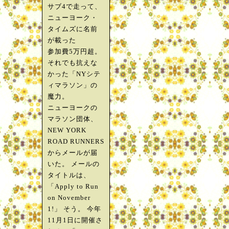
サブ4で走って、
ニューヨーク・
タイムズに名前
が載った
参加費5万円超。
それでも抗えな
かった「NYシテ
ィマラソン」の
魔力。
ニューヨークの
マラソン団体、
NEW YORK
ROAD RUNNERS
からメールが届
いた。 メールの
タイトルは、
「Apply to Run
on November
1!」 そう。 今年
11月1日に開催さ