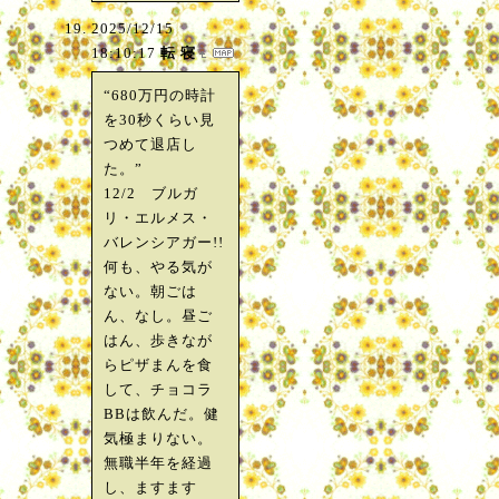
2025/12/15
18:10:17
転 寝
“680万円の時計
を30秒くらい見
つめて退店し
た。”
12/2 ブルガ
リ・エルメス・
バレンシアガー!!
何も、やる気が
ない。朝ごは
ん、なし。昼ご
はん、歩きなが
らピザまんを食
して、チョコラ
BBは飲んだ。健
気極まりない。
無職半年を経過
し、ますます