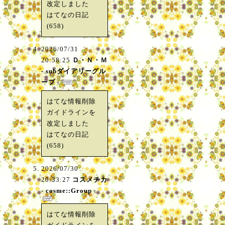
改定しました
はてなの日記
(658)
2026/07/31
20:58:25
Ｄ・Ｎ・Ｍ
- subダイアリーグル
ープ
はてな情報削除
ガイドラインを
改定しました
はてなの日記
(658)
2026/07/30
20:33:27
コスメチカ
- cosme::Group
はてな情報削除