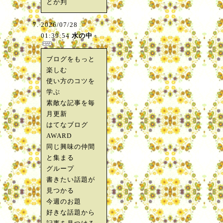
とが判
2026/07/28
01:39:54
水の中
ブログをもっと
楽しむ
使い方のコツを
学ぶ
素敵な記事を毎
月更新
はてなブログ
AWARD
同じ興味の仲間
と集まる
グループ
書きたい話題が
見つかる
今週のお題
好きな話題から