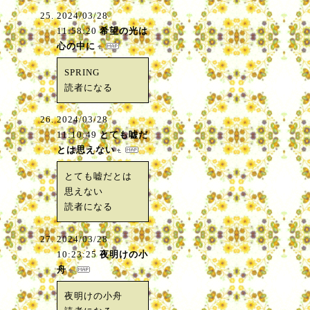
2024/03/28
11:58:20
希望の光は
心の中に
SPRING
読者になる
2024/03/28
11:10:49
とても嘘だ
とは思えない
とても嘘だとは
思えない
読者になる
2024/03/28
10:23:25
夜明けの小
舟
夜明けの小舟