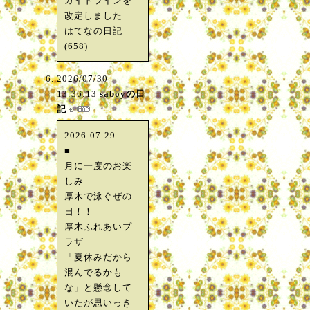
ガイドラインを
改定しました
はてなの日記
(658)
2026/07/30
13:36:13
saboyの日
記
2026-07-29
■
月に一度のお楽
しみ
厚木で泳ぐぜの
日！！
厚木ふれあいプ
ラザ
「夏休みだから
混んでるかも
な」と懸念して
いたが思いっき