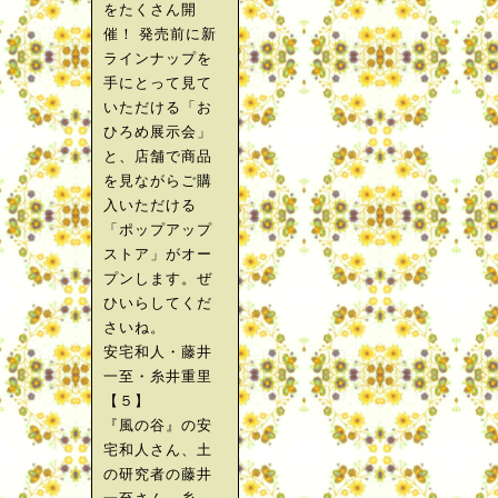
をたくさん開
催！ 発売前に新
ラインナップを
手にとって見て
いただける「お
ひろめ展示会」
と、店舗で商品
を見ながらご購
入いただける
「ポップアップ
ストア」がオー
プンします。ぜ
ひいらしてくだ
さいね。
安宅和人・藤井
一至・糸井重里
【５】
『風の谷』の安
宅和人さん、土
の研究者の藤井