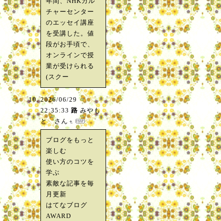
年間、NHKカル
チャーセンター
のエッセイ講座
を受講した。値
段がお手頃で、
オンラインで授
業が受けられる
(スクー
2026/06/29
22:35:33
路
みやも
と さん
ブログをもっと
楽しむ
使い方のコツを
学ぶ
素敵な記事を毎
月更新
はてなブログ
AWARD