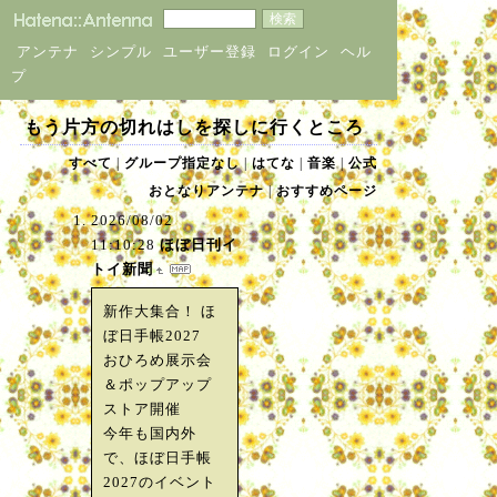
アンテナ
シンプル
ユーザー登録
ログイン
ヘル
プ
もう片方の切れはしを探しに行くところ
すべて
|
グループ指定なし
|
はてな
|
音楽
|
公式
おとなりアンテナ
|
おすすめページ
2026/08/02
11:10:28
ほぼ日刊イ
トイ新聞
新作大集合！ ほ
ぼ日手帳2027
おひろめ展示会
＆ポップアップ
ストア開催
今年も国内外
で、ほぼ日手帳
2027のイベント