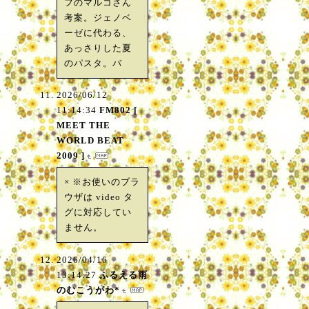
フのマルコさん
考案。ジェノベ
ーゼに代わる、
あっさりした夏
のパスタ。バ
2026/06/12
11:14:34
FM802 [
MEET THE
WORLD BEAT
2009 ]
× ※お使いのブラ
ウザは video タ
グに対応してい
ません。
2026/04/16
13:14:27
ふるえる雨
のむこうがわ*