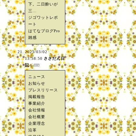
下。二日酔いが
三…
ジゴワットレポ
ート
はてなブログPro
雑感
2025/03/02
13:58:50
ささだん日
記
ニュース
お知らせ
プレスリリース
掲載報告
事業紹介
会社情報
会社概要
企業理念
沿革