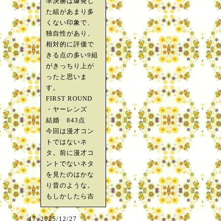
準決勝は爆発し
た組があまり多
くない印象で、
独自性があり、
相対的に評価で
きる点の多い9組
がきっちり上が
ったと思いま
す。
FIRST ROUND
・ヤーレンズ
結婚 843点
今回は漫才コン
トではないネ
タ。前に漫才コ
ントでないネタ
を見たのはかな
り昔のような。
もしかしたら吉
2025/12/27