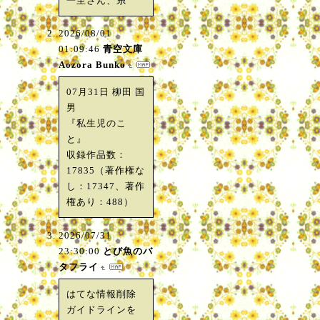
一至さん、糸
2026/08/01
01:09:46
青空文庫
Aozora Bunko
07月31日 柳田 国
男
『私生児のこ
と』
収録作品数：
17835（著作権な
し：17347、著作
権あり：488）
2026/07/31
23:30:00
とび魚のバ
タフライ
はてな情報削除
ガイドラインを