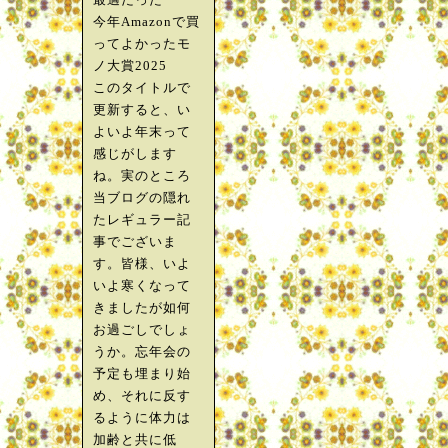
今年Amazonで買
ってよかったモ
ノ大賞2025
このタイトルで
更新すると、い
よいよ年末って
感じがします
ね。実のところ
当ブログの隠れ
たレギュラー記
事でございま
す。皆様、いよ
いよ寒くなって
きましたが如何
お過ごしでしょ
うか。忘年会の
予定も埋まり始
め、それに反す
るように体力は
加齢と共に低