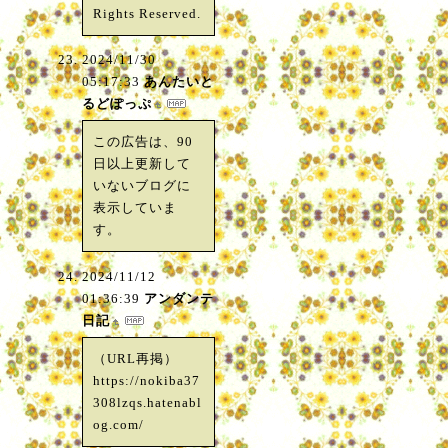
Rights Reserved.
2024/11/30
05:17:33
あんたいと
るどぽっぷ
この広告は、90
日以上更新して
いないブログに
表示していま
す。
2024/11/12
01:36:39
アンダンテ
日記
（URL再掲）
https://nokiba37
308lzqs.hatenabl
og.com/