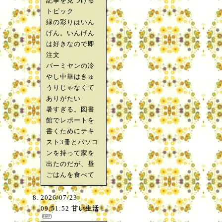
記事を見つける
トピック
緑の彩りはいん
げん。いんげん
は好きなので即
注文
バーミヤンの冷
やし中華はきゅ
うりじゃなくて
ありがたい
暑すぎる。図書
館でレポートを
書くためにテキ
スト3冊とパソコ
ンを持って家を
出たのだが、昼
ごはんを食べて
2026/07/23
09:51:52
甘い生活