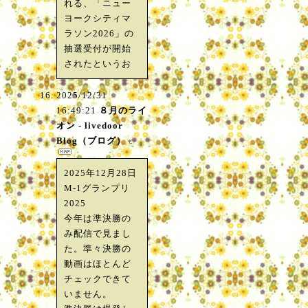
れる、「ニュー
ヨークシティマ
ラソン2026」の
抽選受付が開始
されたというお
2025/12/31
16:49:21
８月のライ
オン - livedoor
Blog（ブログ）
2025年12月28日
M-1グランプリ
2025
今年は準決勝の
み配信で見まし
た。準々決勝の
動画はほとんど
チェックできて
いません。