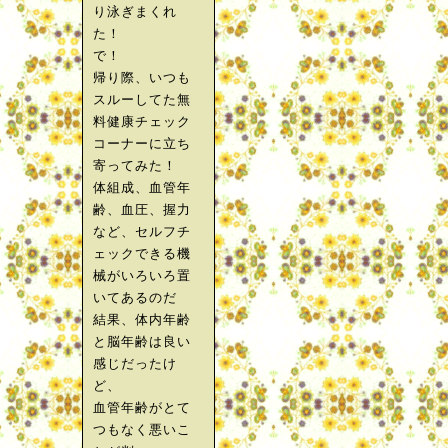
り泳ぎまくれ
た！
で！
帰り際、いつも
スルーしてた無
料健康チェック
コーナーに立ち
寄ってみた！
体組成、血管年
齢、血圧、握力
など、セルフチ
ェックできる機
械がいろいろ置
いてあるのだ
結果、体内年齢
と脳年齢は良い
感じだったけ
ど、
血管年齢がとて
つもなく悪いこ