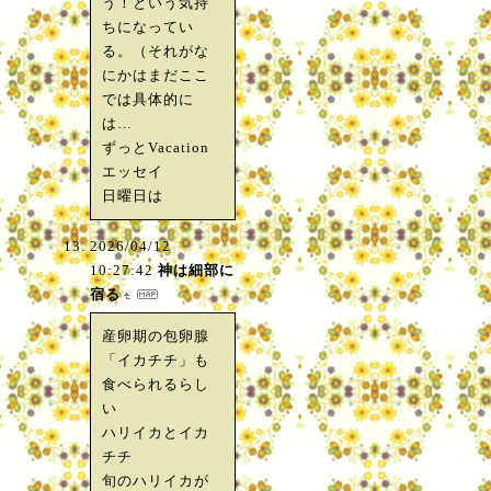
う！という気持
ちになってい
る。（それがな
にかはまだここ
では具体的に
は…
ずっとVacation
エッセイ
日曜日は
2026/04/12
10:27:42
神は細部に
宿る
産卵期の包卵腺
「イカチチ」も
食べられるらし
い
ハリイカとイカ
チチ
旬のハリイカが