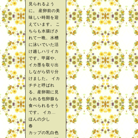
見られるよう
に。 産卵前の美
味しい時期を迎
えています。 こ
ちらも水揚げさ
れて一晩、水槽
に泳いでいた活
け越しハリイカ
です。甲羅や、
イカ墨を取り出
しながら切り分
けました。 イカ
チチと呼ばれ
る、産卵期に見
られる包卵腺も
食べられるそう
です。 イカ…
ほんの少し
春
カップの乳白色