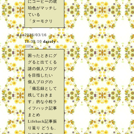
にコーヒーの琥
珀色がマッチし
ている
「ターモクリ
2026/03/16
18:38:10
dazzly
困ったときにグ
グると出てくる
謎の個人ブログ
を目指したい
個人ブログの
「備忘録として
残しておきま
す」的な小粒ラ
イフハック記事
まとめ
Lifehack記事振
り返り どうも、