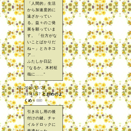
「人間的」生活
から加速度的に
遠ざかってい
る。益々のご発
展を願っていま
す。 「仕方がな
いことばかりだ
ね～」とカネコ
ア…
ふたしか日記
"なるか、木村柾
哉に……"
2025/11/28
03:43:57
とおめのよ
くめ
引き出し用の後
付けの鍵。チャ
イルドロックに
最適だった