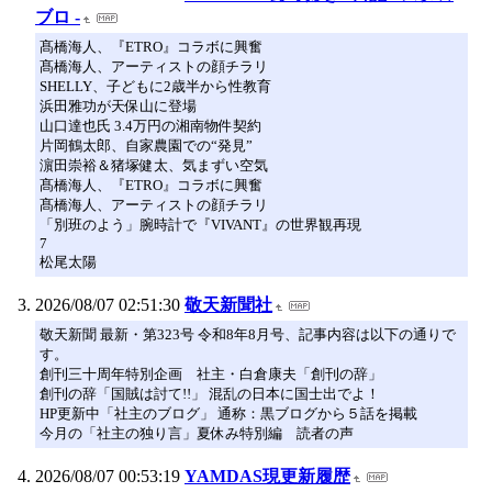
ブロ -
髙橋海人、『ETRO』コラボに興奮
髙橋海人、アーティストの顔チラリ
SHELLY、子どもに2歳半から性教育
浜田雅功が天保山に登場
山口達也氏 3.4万円の湘南物件契約
片岡鶴太郎、自家農園での“発見”
濵田崇裕＆猪塚健太、気まずい空気
髙橋海人、『ETRO』コラボに興奮
髙橋海人、アーティストの顔チラリ
「別班のよう」腕時計で『VIVANT』の世界観再現
7
松尾太陽
2026/08/07 02:51:30
敬天新聞社
敬天新聞 最新・第323号 令和8年8月号、記事内容は以下の通りで
す。
創刊三十周年特別企画 社主・白倉康夫「創刊の辞」
創刊の辞「国賊は討て!!」 混乱の日本に国士出でよ！
HP更新中「社主のブログ」 通称：黒ブログから５話を掲載
今月の「社主の独り言」夏休み特別編 読者の声
2026/08/07 00:53:19
YAMDAS現更新履歴