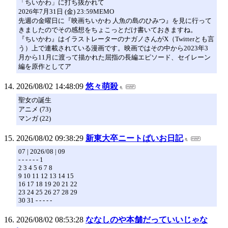
「ちいかわ」に打ち抜かれて
2026年7月31日 (金) 23:59MEMO
先週の金曜日に『映画ちいかわ 人魚の島のひみつ』を見に行って
きましたのでその感想をちょこっとだけ書いておきますね。
『ちいかわ』はイラストレーターのナガノさんがX（Twitterとも言
う）上で連載されている漫画です。映画ではその中から2023年3
月から11月に渡って描かれた屈指の長編エピソード、セイレーン
編を原作としてア
2026/08/02 14:48:09
悠々萌殺
聖女の誕生
アニメ (73)
マンガ (22)
2026/08/02 09:38:29
新東大卒ニートばいお日記
07 | 2026/08 | 09
- - - - - - 1
2 3 4 5 6 7 8
9 10 11 12 13 14 15
16 17 18 19 20 21 22
23 24 25 26 27 28 29
30 31 - - - - -
2026/08/02 08:53:28
ななしのや本舗だっていいじゃな