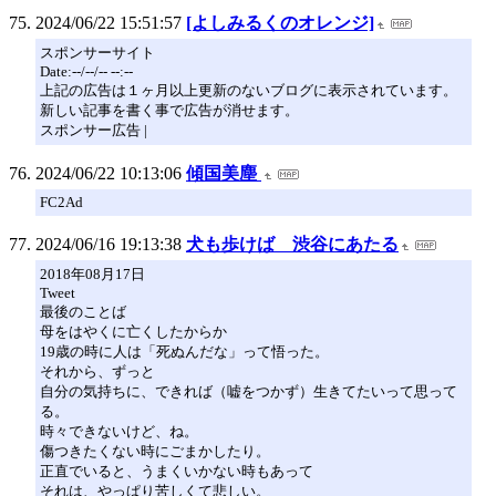
2024/06/22 15:51:57
[よしみるくのオレンジ]
スポンサーサイト
Date:--/--/-- --:--
上記の広告は１ヶ月以上更新のないブログに表示されています。
新しい記事を書く事で広告が消せます。
スポンサー広告 |
2024/06/22 10:13:06
傾国美塵
FC2Ad
2024/06/16 19:13:38
犬も歩けば 渋谷にあたる
2018年08月17日
Tweet
最後のことば
母をはやくに亡くしたからか
19歳の時に人は「死ぬんだな」って悟った。
それから、ずっと
自分の気持ちに、できれば（嘘をつかず）生きてたいって思って
る。
時々できないけど、ね。
傷つきたくない時にごまかしたり。
正直でいると、うまくいかない時もあって
それは、やっぱり苦しくて悲しい。