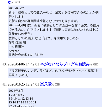
か
2026-04-07
新著『教養としての査読―なぜ「論文」を信用できるのか』が刊
行されます
更新＝自分の著書関連情報となりつつありますが。
2026年4月8日に、新著『教養としての査読―なぜ「論文」を信用
できるのか』が刊行されます！（実際に店頭に並びだすのは4/10
前後からの予定）
教養としての査読: なぜ「論文」を信用できるのか
作者:佐藤 翔
中央経済社
Amazon
現代社会は多くの「科学」
2026/04/06 14:42:01
本がないならブログをお読み
『没落麗子のシンデレラグルメ』の“シンデレラマ～ボ～豆腐”を
再現！ (04/04)
2026/03/25 12:24:01
楽只堂
2026年3月
1 2 3 4 5 6 7
8 9 10 11 12 13 14
15 16 17 18 19 20 21
22 23 24 25 26 27 28