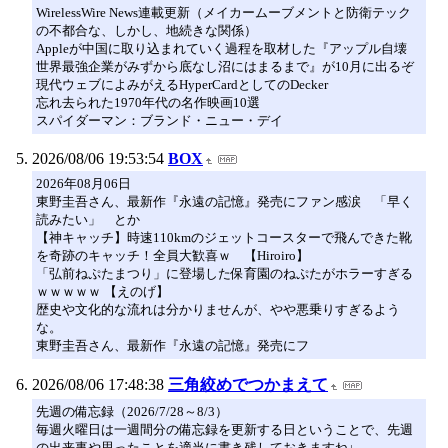
WirelessWire News連載更新（メイカームーブメントと防衛テック
の不都合な、しかし、地続きな関係）
Appleが中国に取り込まれていく過程を取材した『アップル自壊
世界最強企業がみずから底なし沼にはまるまで』が10月に出るぞ
現代ウェブによみがえるHyperCardとしてのDecker
忘れ去られた1970年代の名作映画10選
スパイダーマン：ブランド・ニュー・デイ
2026/08/06 19:53:54
BOX
2026年08月06日
東野圭吾さん、最新作『永遠の記憶』発売にファン感涙 「早く
読みたい」 とか
【神キャッチ】時速110kmのジェットコースターで飛んできた靴
を奇跡のキャッチ！全員大歓喜ｗ 【Hiroiro】
「弘前ねぷたまつり」に登場した保育園のねぷたがホラーすぎる
ｗｗｗｗｗ 【えのげ】
歴史や文化的な流れは分かりませんが、やや悪乗りすぎるよう
な。
東野圭吾さん、最新作『永遠の記憶』発売にフ
2026/08/06 17:48:38
三角絞めでつかまえて
先週の備忘録（2026/7/28～8/3）
毎週火曜日は一週間分の備忘録を更新する日ということで、先週
の出来事や思ったことを適当に書き残しておきますね↓