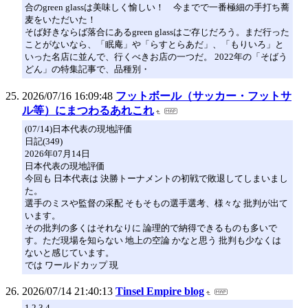
合のgreen glassは美味しく愉しい！ 今までで一番極細の手打ち蕎
麦をいただいた！
そば好きならば落合にあるgreen glassはご存じだろう。まだ行った
ことがないなら、「眠庵」や「らすとらあだ」、「もりいろ」と
いった名店に並んで、行くべきお店の一つだ。 2022年の「そばう
どん」の特集記事で、品種別・
2026/07/16 16:09:48
フットボール（サッカー・フットサ
ル等）にまつわるあれこれ
(07/14)日本代表の現地評価
日記(349)
2026年07月14日
日本代表の現地評価
今回も 日本代表は 決勝トーナメントの初戦で敗退してしまいまし
た。
選手のミスや監督の采配 そもそもの選手選考、様々な 批判が出て
います。
その批判の多くはそれなりに 論理的で納得できるものも多いで
す。ただ現場を知らない 地上の空論 かなと思う 批判も少なくは
ないと感じています。
では ワールドカップ 現
2026/07/14 21:40:13
Tinsel Empire blog
1 2 3 4