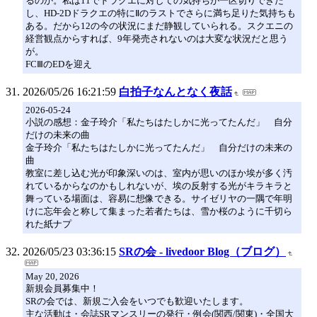
るのか。私は11でドラクエに対しての気持ちが一区切りできた
し、HD-2Dドラクエの特にⅡのラストでさらに満ち足りた気持ちも
ある。だから12の今の状況にまだ静観していられる。スクエニの
経営観点からすれば、9年発売されないのは大変な状況だと思う
が。
FCⅢのEDを迎え
2026/05/26 16:21:59
白拍子なんとなく夜話
2026-05-24
小説の感想：金子玲介「私たちはたしかに光ってたんだ」 自分
だけの未来の曲
金子玲介「私たちはたしかに光ってたんだ」 自分だけの未来の
曲
教室に差し込む光が印象深いのは、室内が思いのほか埃が多く汚
れているからなのかもしれないが、埃の反射する光がキラキラと
舞っている場面は、容易に想像できる。サイゼリヤの一隅で年明
けに忘年会と称して集まった若者たちは、雪か桜のように千切ら
れた紙ナプ
2026/05/23 03:36:15
SRの会 - livedoor Blog（ブログ）
May 20, 2026
新規会員募集中！
SRの会では、新規ご入会をいつでも歓迎いたします。
主な活動は・会誌SRマンスリーの発行・例会(関西/関東)・全国大