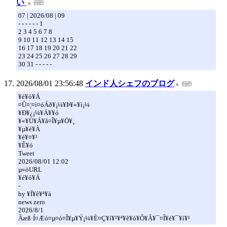
い
07 | 2026/08 | 09
- - - - - - 1
2 3 4 5 6 7 8
9 10 11 12 13 14 15
16 17 18 19 20 21 22
23 24 25 26 27 28 29
30 31 - - - - -
2026/08/01 23:56:48
インド人シェフのブログ
¥é¥ó¥Á
¤Û¤¦¤ì¤óÁð¥­¡¼¥Þ¥«¥ì¡¼
¥Ð¥¿¡¼¥Á¥­¥ó
¥«¥Ü¥Á¥ã¤Î¥µ¥Ö¥¸
¥µ¥é¥À
¥é¥¤¥¹
¥Ê¥ó
Tweet
2026/08/01 12:02
µ­»öURL
¥é¥ó¥Á
-
by ¥Ï¥ê¥ª¥à
news zero
2026/8/1
Ãæß·Í¤Æó¤µ¤ó¤Î¥µ¥Ý¡¼¥È¤Ç¥í¥¹¥ª¥ê¥ó¥Ô¥Ã¥¯¤Î¥é¥¯¥í¥¹