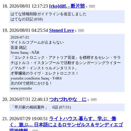
2026/08/01 12:17:23
[rko]diff. - 断片部
はてな情報削除ガイドラインを改定しました
はてなの日記 (658)
2026/08/01 04:25:54
Stoned Love
2026-07-31
マイトルコブームが止まらない
音楽 雑記
Seren Saraç - NÂR
「エレクトロニック・アナトリア音楽」を標榜するセレン・サラ
チはトルコ・イスタンブールで活動するシンガーソングライター
／マルチ・インストゥルメンタリスト。
才華爛発のライヴ・エレクトロニクス！
youtube.comSeren Saraç - Y4R4
次のDJで絶対にかける！
www.youtube
2026/07/31 22:46:13
つれづれやな に
「早川家の相続案件」 6話 (07/31)
2026/07/29 19:00:51
ライトハウス-暮らす、学ぶ、働
く、遊ぶ… 日本語によるロサンゼルス＆サンディエゴ
現地情報