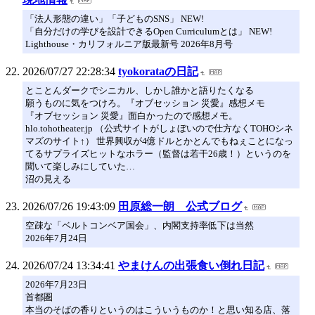
「法人形態の違い」「子どものSNS」 NEW!
「自分だけの学びを設計できるOpen Curriculumとは」 NEW!
Lighthouse・カリフォルニア版最新号 2026年8月号
2026/07/27 22:28:34
tyokorataの日記
とことんダークでシニカル、しかし誰かと語りたくなる
願うものに気をつけろ。『オブセッション 災愛』感想メモ
『オブセッション 災愛』面白かったので感想メモ。
hlo.tohotheater.jp （公式サイトがしょぼいので仕方なくTOHOシネ
マズのサイト↑） 世界興収が4億ドルとかとんでもねぇことになっ
てるサプライズヒットなホラー（監督は若干26歳！）というのを
聞いて楽しみにしていた…
沼の見える
2026/07/26 19:43:09
田原総一朗 公式ブログ
空疎な「ベルトコンベア国会」、内閣支持率低下は当然
2026年7月24日
2026/07/24 13:34:41
やまけんの出張食い倒れ日記
2026年7月23日
首都圏
本当のそばの香りというのはこういうものか！と思い知る店、落