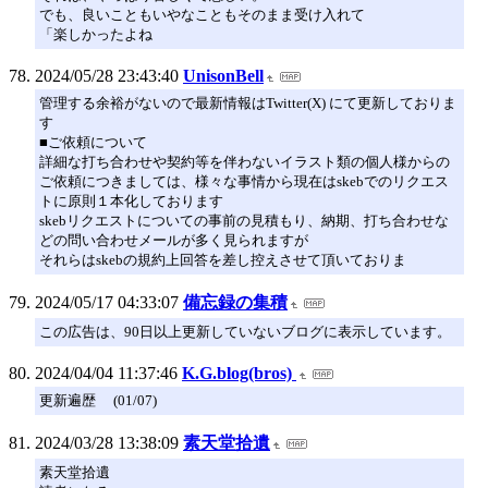
でも、良いこともいやなこともそのまま受け入れて
「楽しかったよね
2024/05/28 23:43:40
UnisonBell
管理する余裕がないので最新情報はTwitter(X) にて更新しておりま
す
■ご依頼について
詳細な打ち合わせや契約等を伴わないイラスト類の個人様からの
ご依頼につきましては、様々な事情から現在はskebでのリクエス
トに原則１本化しております
skebリクエストについての事前の見積もり、納期、打ち合わせな
どの問い合わせメールが多く見られますが
それらはskebの規約上回答を差し控えさせて頂いておりま
2024/05/17 04:33:07
備忘録の集積
この広告は、90日以上更新していないブログに表示しています。
2024/04/04 11:37:46
K.G.blog(bros)
更新遍歴 (01/07)
2024/03/28 13:38:09
素天堂拾遺
素天堂拾遺