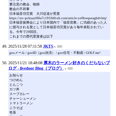
要注意の教会、牧師
教会の不祥事
日本福音功労賞 大川従道が受賞
https://xn--pckuay0l6a7c1910dfvzb.com/article-ye0hwqueaghdvlmj/
日本福音振興会により日本国内で「福音宣教」に功績のあった人
に授与される賞として日本福音功労賞があり毎年表彰されてい
る。今年で29回目。
これまでの歴代受賞者は以下
2025/11/28 07:11:58
JKTS
gooメール / gooID（goo決済） / goo住宅・不動産 / GOLF me!
2025/11/21 18:48:08
厚木のラーメン好きのくだらないブ
ログ - livedoor Blog（ブログ）
お知らせ
つけめん
とんこつ
カツ丼
スープカレー
チャーシューメン
トマトラーメン
ニラそば
壱系