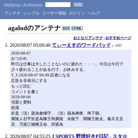
アンテナ
シンプル
ユーザー登録
ログイン
ヘルプ
agalodのアンテナ
おとなりアンテナ
|
おすすめページ
2026/08/07 05:00:46
てぃーえすのワードパッド
2026-08-07
おつかれ
昨日は仕事は大したことないのに疲れた・・・。今日は今日で
少々疲れることがあるので、お休みする。
T_S 2026-08-07 00:09 読者になる
広告を非表示にする
もっと読む
コメントを書く
2026-08-06
項梁と楚制
前漢
於是（項）梁為會稽守、（項）籍為裨將、徇下縣。
廣陵人召平於是為陳王徇廣陵、未能下。聞陳王敗走、秦兵又且
至、乃渡江矯陳王命、拝梁為
2026/08/07 04:55:25
J SPORTS 野球好きP日記 - スタ☆