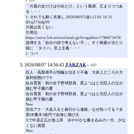
「片親の女だけはやめとけ」という風潮、広まりつつあ
る・・・
1: それでも動く名無し 2026/08/07(金) 12:01:16.31
ID:qZ7AsfgY0
片親は良くない
引用元:
https://nova.5ch.net/test/read.cgi/livegalileo/1786071676/
急増する「自分の頭で考えない子」。すぐ検索が当たり
前に 「タイパ」至上主義・・・
1: リバ
2026/08/07 14:56:43
ZAKZAK
巨人・高梨雄平が指輪お泊まり不倫 大炎上どころか大
喜利状態のワケ
仙台育英・初の女子野球部員、星よつはと元巨人の父が
挑む甲子園の夏
仙台育英・初の女子野球部員、星よつはと元巨人の父が
挑む甲子園の夏
New
安住アナ「大金入ると銀行から連絡」なぜ知ってる？全
英OP桑木2億円で自身に飛び火
Xで中居正広が急上昇 冷ややかな書き込みの一方、少な
くない賞賛
New