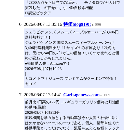
「2800万点から目当ての1品へ」 モノタロウが4カ月で
実装した、AI任せにしない独自検索機能
IT調査ピックア
2026/08/07 13:35:16
特価blog919!!
ジェラピケ メンズ スムーズィープルオーバーが3,406円
送料無料ナリ！
ジェラピケ メンズ 調温スムーズィープルオーバーが
3,406円送料無料ナリ！Lサイズのみ在庫あり！秋冬向
け。元は9,240円のﾌﾞﾂがこの価格！いくつか売れると価
格が変わるかもしれません。
■特価購入先：Amazonで！
2026年08月07日10:23│
|
カゴメ トマトジュース プレミアムがクーポンで特価！
カゴメ
2026/08/07 13:14:41
Garbagenews.com
前月比1円高の172円…レギュラーガソリン価格と灯油価
格動向(最新)
2026/08/07 10時12分
燃焼機関を動力源とする自動車は今や人間の社会生活に
は欠かせないツールの一つである。個人、世帯単位での
移動手段としてだけでなく、流通を支える各種トラック