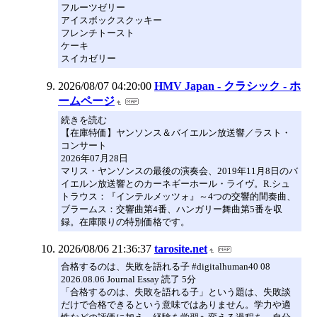
フルーツゼリー
アイスボックスクッキー
フレンチトースト
ケーキ
スイカゼリー
2026/08/07 04:20:00
HMV Japan - クラシック - ホ
ームページ
続きを読む
【在庫特価】ヤンソンス＆バイエルン放送響／ラスト・
コンサート
2026年07月28日
マリス・ヤンソンスの最後の演奏会、2019年11月8日のバ
イエルン放送響とのカーネギーホール・ライヴ。R.シュ
トラウス：『インテルメッツォ』～4つの交響的間奏曲、
ブラームス：交響曲第4番、ハンガリー舞曲第5番を収
録。在庫限りの特別価格です。
2026/08/06 21:36:37
tarosite.net
合格するのは、失敗を語れる子 #digitalhuman40 08
2026.08.06 Journal Essay 読了 5分
「合格するのは、失敗を語れる子」という題は、失敗談
だけで合格できるという意味ではありません。学力や適