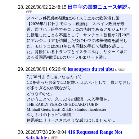
2026/08/02 22:48:15
田中宇の国際ニュース解説
スペイン移民侵略騒動は米イスラエルの欧英潰し策
【2026年8月2日】モロッコ政府は、スペイン政府が最
近、西サハラ紛争でモロッコの仇敵であるアルジェリア
に接近したことを不服として、サンチェス首相が7月20日
にアルジェリアを訪問した後にセウタ移民侵略を誘発し
た。モロッコは2021年にも同様の手口で騒動を起こし
た。背後にいるトランプとイスラエルは、リクード系に
よる英国系=欧英EUのリベラルエリート潰し
2026/08/01 05:26:40
les soupers du roi ubu
7月30日までに届いたもの（3）
CDを売ったお金でCDを買い…はいいとして、買いなおし
が多すぎるのが我ながら
どうなのかと。
ということで、久しぶりの新譜、未入手盤を。
THE EARLY YEARS OF EDUARD TUBIN
Mihhail Gerts: Eesti Riiklik Sümfooniaorkester
久しぶりのトゥビン新譜！
体系的にリリースされそうな感じはしませんが…
2026/07/28 20:49:04
416 Requested Range Not
Satisfiable