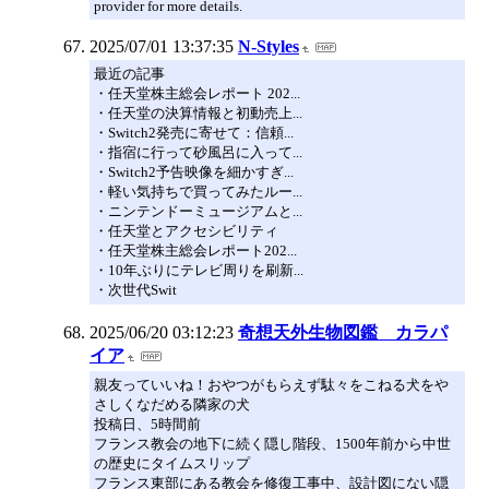
provider for more details.
2025/07/01 13:37:35
N-Styles
最近の記事
・任天堂株主総会レポート 202...
・任天堂の決算情報と初動売上...
・Switch2発売に寄せて：信頼...
・指宿に行って砂風呂に入って...
・Switch2予告映像を細かすぎ...
・軽い気持ちで買ってみたルー...
・ニンテンドーミュージアムと...
・任天堂とアクセシビリティ
・任天堂株主総会レポート202...
・10年ぶりにテレビ周りを刷新...
・次世代Swit
2025/06/20 03:12:23
奇想天外生物図鑑 カラパ
イア
親友っていいね！おやつがもらえず駄々をこねる犬をや
さしくなだめる隣家の犬
投稿日、5時間前
フランス教会の地下に続く隠し階段、1500年前から中世
の歴史にタイムスリップ
フランス東部にある教会を修復工事中、設計図にない隠