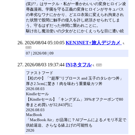
(笑)??」はサークル・私が一番かわいいの変身ヒロイン凌
辱姦漫画。学園を守る正義の変身ヒロインがサキュバス
の卑劣なワナにかかり、どエロ衣装に変えられ拘束され
た状態で股間に触手の侵入を許し絶頂させられてしま
う。守るはずだった仲間に襲われことに。
駆け出し魔法使いの少女がとにかくえっちな目に遭い続
2026/08/04 05:10:05
KEN3NET+旅人デジカメ
07 | 2026/08 | 09
2026/08/03 19:37:44
[N]ネタフル
ファストフード
【松のや】「“超厚”リブロース and 玉子のタレかつ丼」
厚さ2.5cmに驚き！肉を味わう重量級カツ丼
2026.08.03
Kindleセール
【Kindleセール】「キングダム」39%オフクーポンで80
巻まとめ買いが32,843円に
2026.08.03
MacBook
「MacBook Air」が品薄に？AIブームによるメモリ不足で
供給逼迫、さらなる値上げの可能性も
2026