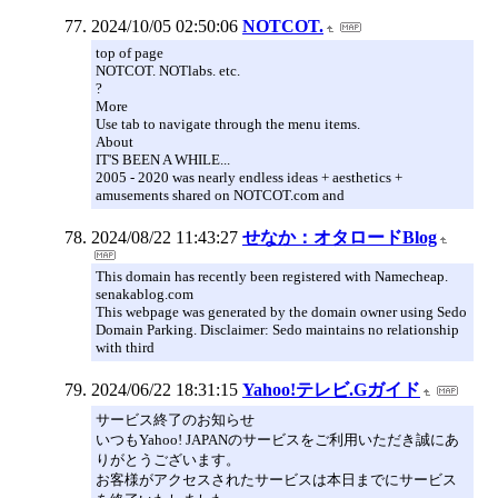
2024/10/05 02:50:06
NOTCOT.
top of page
NOTCOT. NOTlabs. etc.
?
More
Use tab to navigate through the menu items.
About
IT'S BEEN A WHILE...
2005 - 2020 was nearly endless ideas + aesthetics +
amusements shared on NOTCOT.com and
2024/08/22 11:43:27
せなか：オタロードBlog
This domain has recently been registered with Namecheap.
senakablog.com
This webpage was generated by the domain owner using Sedo
Domain Parking. Disclaimer: Sedo maintains no relationship
with third
2024/06/22 18:31:15
Yahoo!テレビ.Gガイド
サービス終了のお知らせ
いつもYahoo! JAPANのサービスをご利用いただき誠にあ
りがとうございます。
お客様がアクセスされたサービスは本日までにサービス