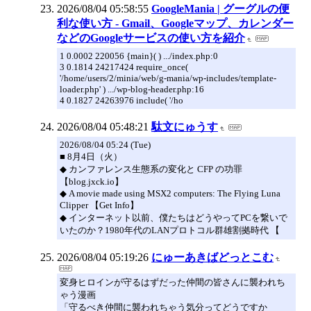
2026/08/04 05:58:55
GoogleMania | グーグルの便
利な使い方 - Gmail、Googleマップ、カレンダー
などのGoogleサービスの使い方を紹介
1 0.0002 220056 {main}( ) .../index.php:0
3 0.1814 24217424 require_once(
'/home/users/2/minia/web/g-mania/wp-includes/template-
loader.php' ) .../wp-blog-header.php:16
4 0.1827 24263976 include( '/ho
2026/08/04 05:48:21
駄文にゅうす
2026/08/04 05:24 (Tue)
■ 8月4日（火）
◆ カンファレンス生態系の変化と CFP の功罪
【blog.jxck.io】
◆ A movie made using MSX2 computers: The Flying Luna
Clipper 【Get Info】
◆ インターネット以前、僕たちはどうやってPCを繋いで
いたのか？1980年代のLANプロトコル群雄割拠時代 【
2026/08/04 05:19:26
にゅーあきばどっとこむ
変身ヒロインが守るはずだった仲間の皆さんに襲われち
ゃう漫画
「守るべき仲間に襲われちゃう気分ってどうですか