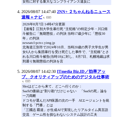
女性に対する重大なコンプライアンス違反に
2026/08/07 14:47:40
2NN+ ２ちゃんねるニュース
速報＋ナビ
2026年8月7日 14時47分更新
【速報】江別大学生暴行死 “主犯格”の特定少年・川口侑
斗被告に「無期懲役」の判決 当時17歳少年に「懲役30
年」の判決
newsatcl-pctr.c.yimg.jp
北海道江別市で2024年10月、当時20歳の男子大学生が男
女6人から集団暴行を受け死亡した事件で、“主犯格”とさ
れる川口侑斗被告(当時18)に対し、8月7日、札幌地裁は求
刑通り無期懲役の判決を言
2026/08/07 14:42:30
ITmedia Biz.ID／効率アッ
プ、クオリティアップのためのデジタル仕事術
SIerはどこから来て、どこへ行くのか：
SaaSの価値は“割り勘”だけじゃない 「SaaSの死」論を
一刀両断
ドコモが選んだAPI保護の次の一手 AIエージェントを統
制する「門番」とは
「三國志 覇道」が生成AIで実現したリアルタイム異言語
交流 ゲーム性を損なわないシステム設計の工夫