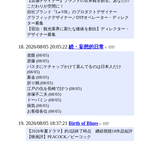
【店舗デザイナー】ブランドの世界観を創る。あなたの
こだわりが空間に！
自社ブランド『La-VIE』のプロダクトデザイナー
グラフィックデザイナー／DTPオペレーター・ディレク
ター募集
【宿泊・観光業界に新たな価値を創出】ディレクター・
デザイナー募集
2026/08/05 20:05:22
続・妄想的日常
老眼 (08/05)
原爆 (08/05)
パスタにケチャップかけて喜んでるのは日本人だけ
(08/05)
募金 (08/05)
折り鶴 (08/05)
江戸の仇を長崎で討つ (08/05)
赤塚不二夫 (08/05)
ドーパミン (08/05)
病気 (08/05)
お客様各位 (08/05)
2026/08/05 18:37:21
Birth of Blues
【2026年夏ドラマ】約3話終了時点 継続視聴18作品短評
【映画評】PEACOCK／ピーコック