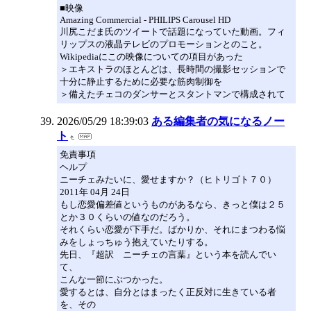
■映像
Amazing Commercial - PHILIPS Carousel HD
川尻こだま氏のツイートで話題になっていた動画。フィ
リップスの液晶テレビのプロモーションとのこと。
Wikipediaにこの映像についての項目があった
＞エキストラのほとんどは、長時間の撮影セッションで
十分に静止するために必要な筋肉制御を
＞備えたチェコのダンサーとスタントマンで構成されて
2026/05/29 18:39:03
ある編集者の気になるノー
ト
免責事項
ヘルプ
ニーチェみたいに、愛せますか？（ヒトリゴト７０）
2011年 04月 24日
もし恋愛偏差値というものがあるなら、きっと僕は２５
とか３０くらいの値なのだろう。
それくらい恋愛が下手だ。ばかりか、それにまつわる悩
みをしょっちゅう抱えていたりする。
先日、『超訳 ニーチェの言葉』という本を読んでい
て、
こんな一節にぶつかった。
愛するとは、自分とはまったく正反対に生きている者
を、その