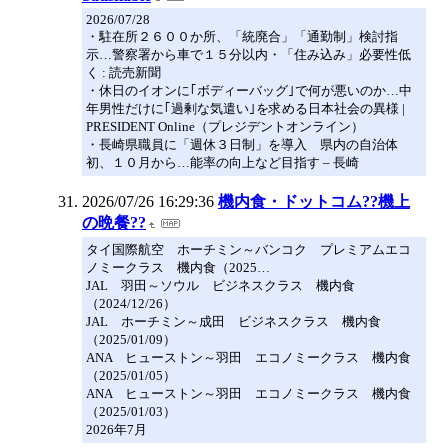
2026/07/28
・駐在所２６００か所、「統廃合」「通勤制」検討指
示…警察署から車で１５分以内・「住み込み」必要性低
く : 読売新聞
・休日のイオンに｢ボディーバッグ｣で何が悪いのか…中
年男性だけに｢過剰な気遣い｣を求める日本社会の異様 |
PRESIDENT Online（プレジデントオンライン）
・長崎県職員に「週休３日制」を導入 県内の自治体
初、１０月から…能率の向上など目指す – 長崎
2026/07/26 16:29:36
機内食・ドットコム??機上
の晩餐??
タイ国際航空 ホーチミン～バンコク プレミアムエコ
ノミークラス 機内食（2025…
JAL 羽田～ソウル ビジネスクラス 機内食
（2024/12/26）
JAL ホーチミン～成田 ビジネスクラス 機内食
（2025/01/09）
ANA ヒューストン～羽田 エコノミークラス 機内食
（2025/01/05）
ANA ヒューストン～羽田 エコノミークラス 機内食
（2025/01/03）
2026年7月