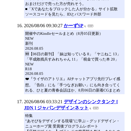
おまけだけで売った方が売れそう。
■「Xであなたをブロックした人が分かる」サイト拡散
ソースコードを見たら、IDとパスワード外部
2026/08/06 09:30:27
かーずSP
開催中のKindleセールまとめ（8月05日更新）
NEW
新刊
2026.08.05
🆕【06日の新刊】「妹は知っている 8」「ヤニねこ 13」
「平成敗残兵すみれちゃん 11」「税金で買った本 20」
NEW
R18
2026.08.05
❤️『ライザのアトリエ』AIチャットアプリ先行プレイ感
想。「告白」にも「手つなぎお願い」にも向き合ってく
れる、ひと夏の青春会話ほか、8月06日の新着CGまとめ
2026/08/06 03:33:21
デザインのシンクタンク [
JDN ] ジャパンデザインネット
特集
“あそびをデザインする現場”に学ぶ－グッドデザイン・
ニューホープ賞 受賞後プログラムレポート