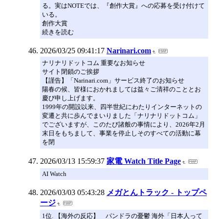
る。実はNOTEでは、『創作大賞』への応募を受け付けて
いる。
創作大賞
続きを読む
2026/03/25 09:41:17
Narinari.com
ナリナリドットコム 重要なお知らせ
サイト閉鎖のご挨拶
【謹告】「Narinari.com」サービス終了のお知らせ
陽春の候、皆様におかれましては益々ご清祥のこととお
慶び申し上げます。
1999年の開設以来、四半世紀にわたりインターネットの
変遷と共に歩んでまいりました「ナリナリドットコム」
でございますが、このたび諸般の事情により、2026年2月
末日をもちまして、事業を停止しそのすべての活動に幕
を閉
2026/03/13 15:59:37
家電 Watch Title Page
AI Watch
2026/03/03 05:43:28
メガとんトラック - トップペ
ージ
1位. 【海外の反応】 パンドラの憂鬱 海外「日本人って