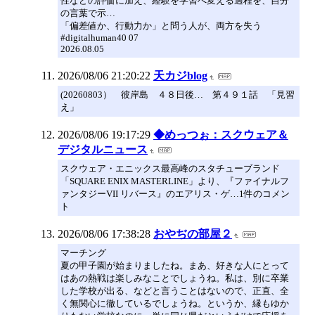
性などの評価に加え、経験を学習へ変える過程を、自分
の言葉で示…
「偏差値か、行動力か」と問う人が、両方を失う
#digitalhuman40 07
2026.08.05
2026/08/06 21:20:22
天カジblog
(20260803） 彼岸島 ４８日後… 第４９１話 「見習
え」
2026/08/06 19:17:29
◆めっつぉ：スクウェア＆
デジタルニュース
スクウェア・エニックス最高峰のスタチューブランド
「SQUARE ENIX MASTERLINE」より、『ファイナルフ
ァンタジーVII リバース』のエアリス・ゲ…1件のコメン
ト
2026/08/06 17:38:28
おやぢの部屋２
マーチング
夏の甲子園が始まりましたね。まあ、好きな人にとって
はあの熱戦は楽しみなことでしょうね。私は、別に卒業
した学校が出る、などと言うことはないので、正直、全
く無関心に徹しているでしょうね。というか、縁もゆか