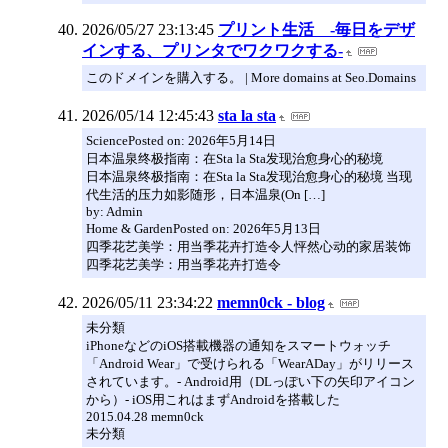
2026/05/27 23:13:45
プリント生活 -毎日をデザ
インする、プリンタでワクワクする-
このドメインを購入する。 | More domains at Seo.Domains
2026/05/14 12:45:43
sta la sta
SciencePosted on: 2026年5月14日
日本温泉终极指南：在Sta la Sta发现治愈身心的秘境
日本温泉终极指南：在Sta la Sta发现治愈身心的秘境 当现
代生活的压力如影随形，日本温泉(On […]
by: Admin
Home & GardenPosted on: 2026年5月13日
四季花艺美学：用当季花卉打造令人怦然心动的家居装饰
四季花艺美学：用当季花卉打造令
2026/05/11 23:34:22
memn0ck - blog
未分類
iPhoneなどのiOS搭載機器の通知をスマートウォッチ
「Android Wear」で受けられる「WearADay」がリリース
されています。- Android用（DLっぽい下の矢印アイコン
から）- iOS用これはまずAndroidを搭載した
2015.04.28 memn0ck
未分類