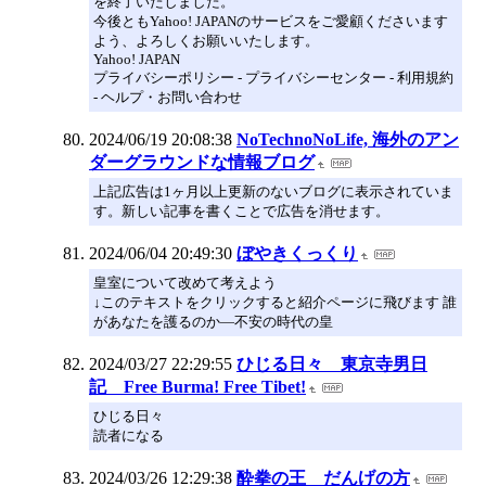
を終了いたしました。
今後ともYahoo! JAPANのサービスをご愛顧くださいます
よう、よろしくお願いいたします。
Yahoo! JAPAN
プライバシーポリシー - プライバシーセンター - 利用規約
- ヘルプ・お問い合わせ
2024/06/19 20:08:38
NoTechnoNoLife, 海外のアン
ダーグラウンドな情報ブログ
上記広告は1ヶ月以上更新のないブログに表示されていま
す。新しい記事を書くことで広告を消せます。
2024/06/04 20:49:30
ぼやきくっくり
皇室について改めて考えよう
↓このテキストをクリックすると紹介ページに飛びます 誰
があなたを護るのか―不安の時代の皇
2024/03/27 22:29:55
ひじる日々 東京寺男日
記 Free Burma! Free Tibet!
ひじる日々
読者になる
2024/03/26 12:29:38
酔拳の王 だんげの方