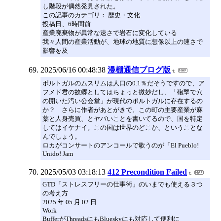
し階段が偶然発見された。
この記事のカテゴリ： 歴史・文化
投稿日、6時間前
産業廃棄物が異常な速さで岩石に変化している
我々人間の産業活動が、地球の地質に想像以上の速さで
影響を及
2025/06/16 00:48:38
漫棚通信ブログ版
ポルトガルのムスリムは人口の0.1％だそうですので、ア
フメド君の故郷としてはちょっと微妙だし、「砲撃で穴
の開いた汚い公会堂」が現代のポルトガルに存在するの
か？ さらに作者があとがきで、この町の主要産業が麻
薬と人身売買、とヤバいことを書いてるので、国を特定
してはイケナイ。この国は世界のどこか、ということな
んでしょう。
ロカがコンサートのアンコールで歌うのが「El Pueblo!
Unido! Jam
2025/05/03 03:18:13
412 Precondition Failed
GTD「ストレスフリーの仕事術」のいまでも使える３つ
の考え方
2025 年 05 月 02 日
Work
BufferがThreadsにもBlueskyにも対応して便利に