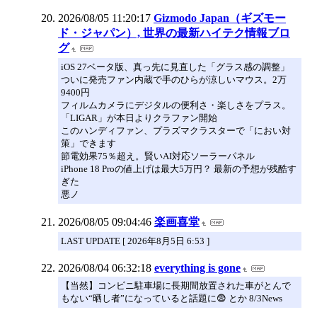
2026/08/05 11:20:17
Gizmodo Japan（ギズモー
ド・ジャパン）, 世界の最新ハイテク情報ブロ
グ
iOS 27ベータ版、真っ先に見直した「グラス感の調整」
ついに発売ファン内蔵で手のひらが涼しいマウス。2万
9400円
フィルムカメラにデジタルの便利さ・楽しさをプラス。
「LIGAR」が本日よりクラファン開始
このハンディファン、プラズマクラスターで「におい対
策」できます
節電効果75％超え。賢いAI対応ソーラーパネル
iPhone 18 Proの値上げは最大5万円？ 最新の予想が残酷す
ぎた
悪ノ
2026/08/05 09:04:46
楽画喜堂
LAST UPDATE [ 2026年8月5日 6:53 ]
2026/08/04 06:32:18
everything is gone
【当然】コンビニ駐車場に長期間放置された車がとんで
もない“晒し者”になっていると話題に😨 とか 8/3News