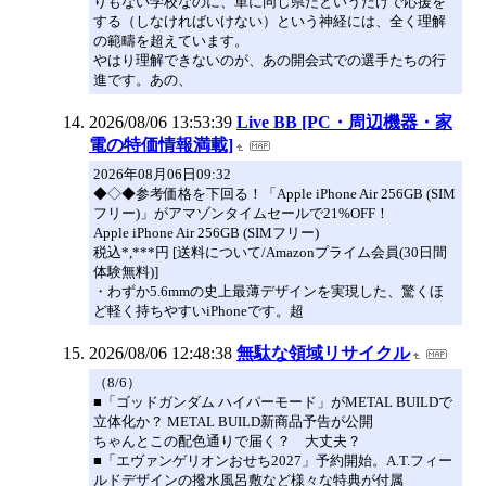
りもない学校なのに、単に同じ県だというだけで応援を
する（しなければいけない）という神経には、全く理解
の範疇を超えています。
やはり理解できないのが、あの開会式での選手たちの行
進です。あの、
2026/08/06 13:53:39
Live BB [PC・周辺機器・家
電の特価情報満載]
2026年08月06日09:32
◆◇◆参考価格を下回る！「Apple iPhone Air 256GB (SIM
フリー)」がアマゾンタイムセールで21%OFF！
Apple iPhone Air 256GB (SIMフリー)
税込*,***円 [送料について/Amazonプライム会員(30日間
体験無料)]
・わずか5.6mmの史上最薄デザインを実現した、驚くほ
ど軽く持ちやすいiPhoneです。超
2026/08/06 12:48:38
無駄な領域リサイクル
（8/6）
■「ゴッドガンダム ハイパーモード」がMETAL BUILDで
立体化か？ METAL BUILD新商品予告が公開
ちゃんとこの配色通りで届く？ 大丈夫？
■「エヴァンゲリオンおせち2027」予約開始。A.T.フィー
ルドデザインの撥水風呂敷など様々な特典が付属