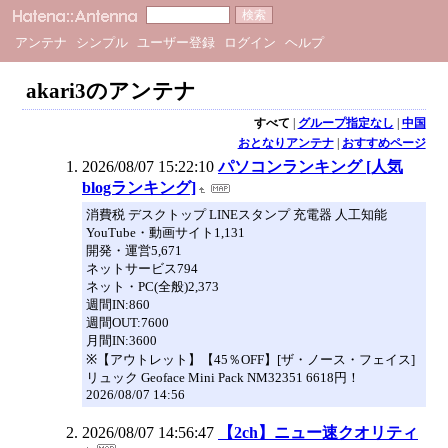
アンテナ
シンプル
ユーザー登録
ログイン
ヘルプ
akari3のアンテナ
すべて
|
グループ指定なし
|
中国
おとなりアンテナ
|
おすすめページ
2026/08/07 15:22:10
パソコンランキング [人気
blogランキング]
消費税 デスクトップ LINEスタンプ 充電器 人工知能
YouTube・動画サイト1,131
開発・運営5,671
ネットサービス794
ネット・PC(全般)2,373
週間IN:860
週間OUT:7600
月間IN:3600
※【アウトレット】【45％OFF】[ザ・ノース・フェイス]
リュック Geoface Mini Pack NM32351 6618円！
2026/08/07 14:56
2026/08/07 14:56:47
【2ch】ニュー速クオリティ