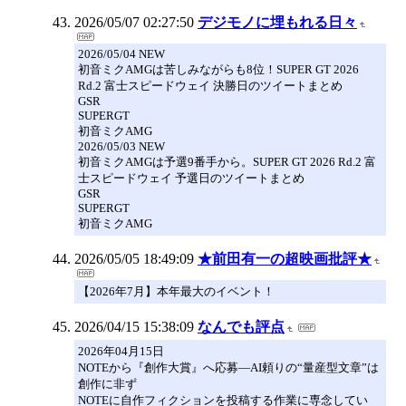
2026/05/07 02:27:50
デジモノに埋もれる日々
2026/05/04 NEW
初音ミクAMGは苦しみながらも8位！SUPER GT 2026
Rd.2 富士スピードウェイ 決勝日のツイートまとめ
GSR
SUPERGT
初音ミクAMG
2026/05/03 NEW
初音ミクAMGは予選9番手から。SUPER GT 2026 Rd.2 富
士スピードウェイ 予選日のツイートまとめ
GSR
SUPERGT
初音ミクAMG
2026/05/05 18:49:09
★前田有一の超映画批評★
【2026年7月】本年最大のイベント！
2026/04/15 15:38:09
なんでも評点
2026年04月15日
NOTEから『創作大賞』へ応募―AI頼りの“量産型文章”は
創作に非ず
NOTEに自作フィクションを投稿する作業に専念してい