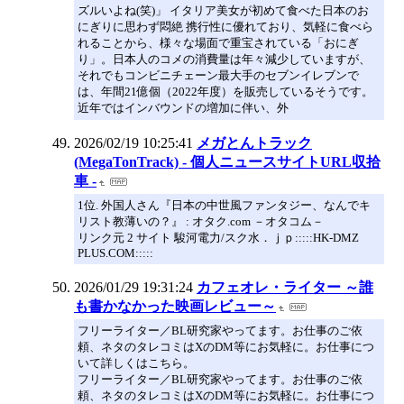
ズルいよね(笑)」 イタリア美女が初めて食べた日本のお
にぎりに思わず悶絶 携行性に優れており、気軽に食べら
れることから、様々な場面で重宝されている「おにぎ
り」。日本人のコメの消費量は年々減少していますが、
それでもコンビニチェーン最大手のセブンイレブンで
は、年間21億個（2022年度）を販売しているそうです。
近年ではインバウンドの増加に伴い、外
2026/02/19 10:25:41
メガとんトラック
(MegaTonTrack) - 個人ニュースサイトURL収拾
車 -
1位. 外国人さん『日本の中世風ファンタジー、なんでキ
リスト教薄いの？』 : オタク.com －オタコム－
リンク元 2 サイト 駿河電力/スク水．ｊｐ:::::HK-DMZ
PLUS.COM:::::
2026/01/29 19:31:24
カフェオレ・ライター ～誰
も書かなかった映画レビュー～
フリーライター／BL研究家やってます。お仕事のご依
頼、ネタのタレコミはXのDM等にお気軽に。お仕事につ
いて詳しくはこちら。
フリーライター／BL研究家やってます。お仕事のご依
頼、ネタのタレコミはXのDM等にお気軽に。お仕事につ