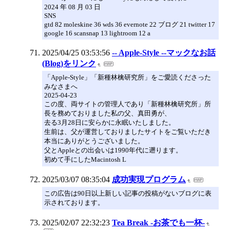
2024 年 08 月 03 日
SNS
gtd 82 moleskine 36 wds 36 evernote 22 ブログ 21 twitter 17
google 16 scansnap 13 lightroom 12 a
2025/04/25 03:53:56
-- Apple-Style --マックなお話
(Blog)をリンク
「Apple-Style」「新種林檎研究所」をご愛読くださった
みなさまへ
2025-04-23
この度、両サイトの管理人であり「新種林檎研究所」所
長を務めておりました私の父、真田勇が、
去る3月28日に安らかに永眠いたしました。
生前は、父が運営しておりましたサイトをご覧いただき
本当にありがとうございました。
父とAppleとの出会いは1990年代に遡ります。
初めて手にしたMacintosh L
2025/03/07 08:35:04
成功実現プログラム
この広告は90日以上新しい記事の投稿がないブログに表
示されております。
2025/02/07 22:32:23
Tea Break -お茶でも一杯-