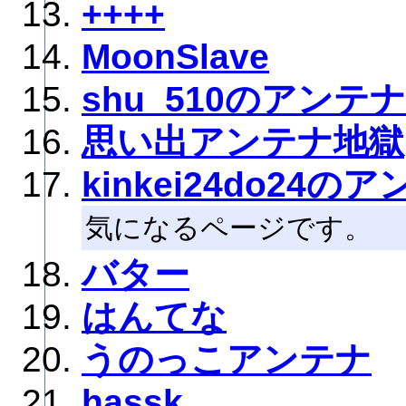
++++
MoonSlave
shu_510のアンテナ
思い出アンテナ地獄
kinkei24do24の
気になるページです。
バター
はんてな
うのっこアンテナ
hassk