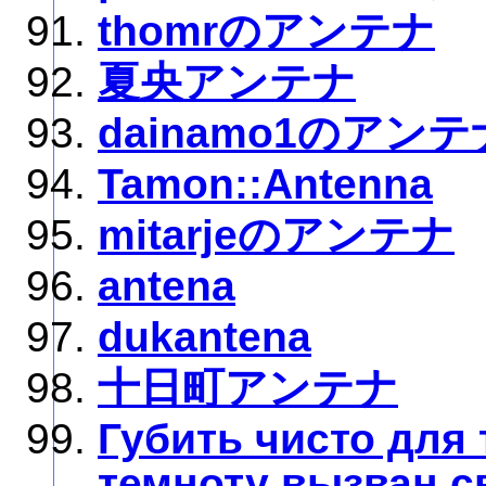
thomrのアンテナ
夏央アンテナ
dainamo1のアンテ
Tamon::Antenna
mitarjeのアンテナ
antena
dukantena
十日町アンテナ
Губить чисто для 
темноту вызван с