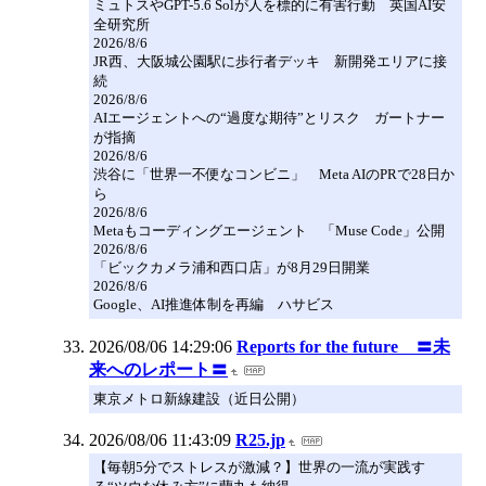
ミュトスやGPT-5.6 Solが人を標的に有害行動 英国AI安
全研究所
2026/8/6
JR西、大阪城公園駅に歩行者デッキ 新開発エリアに接
続
2026/8/6
AIエージェントへの“過度な期待”とリスク ガートナー
が指摘
2026/8/6
渋谷に「世界一不便なコンビニ」 Meta AIのPRで28日か
ら
2026/8/6
Metaもコーディングエージェント 「Muse Code」公開
2026/8/6
「ビックカメラ浦和西口店」が8月29日開業
2026/8/6
Google、AI推進体制を再編 ハサビス
2026/08/06 14:29:06
Reports for the future 〓未
来へのレポート〓
東京メトロ新線建設（近日公開）
2026/08/06 11:43:09
R25.jp
【毎朝5分でストレスが激減？】世界の一流が実践す