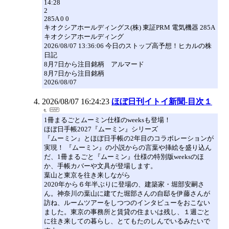
14:28
2
285A 0 0
キオクシアホールディングス(株) 東証PRM 電気機器 285A
キオクシアホールディング
2026/08/07 13:36:06 今日のストップ高予想！ヒカルの株
日記
8月7日から注目銘柄 アルマード
8月7日から注目銘柄
2026/08/07
2026/08/07 16:24:23
ほぼ日刊イトイ新聞-目次１
1冊まるごとムーミン仕様のweeksも登場！
ほぼ日手帳2027『ムーミン』シリーズ
『ムーミン』とほぼ日手帳の2年目のコラボレーションが
実現！ 『ムーミン』の小説からの言葉や挿絵を盛り込ん
だ、1冊まるごと『ムーミン』仕様の特別版weeksのほ
か、手帳カバーや文具が登場します。
葉山と東京を往き来しながら
2020年から６年半ぶりに登場の、建築家・堀部安嗣さ
ん。神奈川の葉山に建てた堀部さんの自邸を伊藤さんが
訪ね、ルームツアーをしつつのインタビューをおこない
ました。東京の事務所と賃貸の住まいは残し、１週ごと
に往き来しての暮らし、とてもたのしんでいるみたいで