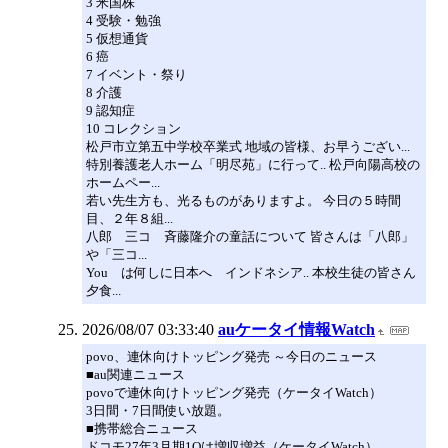
3 米国株
4 受験・勉強
5 仮想通貨
6 癌
7 イベント・祭り
8 介護
9 認知症
10 コレクション
松戸市立第五中学校卒業式 地域の皆様、お早うござい...
特別養護老人ホーム「明尽苑」に行って.. 松戸向陽高校の
ホームペー...
若い先生方も、光るものがありますよ。 今日の５時間
目、２年８組...
八郎 三コ 斉藤隆介の童話について 皆さんは「八郎」
や「三コ...
You は何しに日本へ インドネシア.. 本校生徒の皆さん
夕食...
2026/08/07 03:33:40
auケータイ情報Watch
povo、連休向けトッピング発売 ～今日のニュース
■au関連ニュース
povoで連休向けトッピング発売（ケータイWatch）
3日間・7日間使い放題。
■携帯総合ニュース
ドコモ27年3月期1Qは増収増益（ケータイWatch）