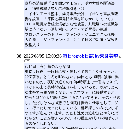
食品の消費税「２年限定で１％」、基本方針を閣議決
定…消費税導入後初の税率引き下げ
「イオンモール熊本」爆発事故受け、イオンが事故調査
委を設置…「原因と再発防止策を明らかにしていく」
ＮＨＫ職員が番組出演者から性被害、別職場への復職希
望に応じない不適切対応…メディア総局長が陳謝
プロレスラーのドリー・ファンク・ジュニアさん死去、
８５歳…「ザ・ファンクス」として日米で活躍・ＷＷＥ
殿堂入り
2026/08/05 15:00:36
毎日jogjob日誌 by東良美季
8月4日（火）秋のような朝
東京は昨夜、一昨日の夜と涼しくて過ごしやすかった。
22℃前後。ところが眠れない。両日とも10時には床に就
いたものの、夜明け近くの午前4時頃まで一睡もできず。
ベッドの上で長時間寝返りを打っていると、やがてどん
な体勢でも腰が痛くなる。そこでファーに移動すると、
やっと1時間ほど眠りに落ちることができる、そのくり返
し。ただしそんな状態でも昼間は普通に仕事をして、ジ
ムに行ったり走ったりしている。部屋探しの方は少しず
つですが進んでいます。ただし進めば進むほどやらねば
ならないことが増えるので、その重圧が眠りを妨げてい
るのかもしれない。
※写真は今朝の公園。午前6時半からジョギングに出た