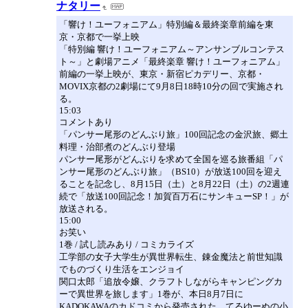
ナタリー
「響け！ユーフォニアム」特別編＆最終楽章前編を東
京・京都で一挙上映
「特別編 響け！ユーフォニアム～アンサンブルコンテス
ト～」と劇場アニメ「最終楽章 響け！ユーフォニアム」
前編の一挙上映が、東京・新宿ピカデリー、京都・
MOVIX京都の2劇場にて9月8日18時10分の回で実施され
る。
15:03
コメントあり
「パンサー尾形のどんぶり旅」100回記念の金沢旅、郷土
料理・治部煮のどんぶり登場
パンサー尾形がどんぶりを求めて全国を巡る旅番組「パ
ンサー尾形のどんぶり旅」（BS10）が放送100回を迎え
ることを記念し、8月15日（土）と8月22日（土）の2週連
続で「放送100回記念！加賀百万石にサンキューSP！」が
放送される。
15:00
お笑い
1巻 / 試し読みあり / コミカライズ
工学部の女子大学生が異世界転生、錬金魔法と前世知識
でものづくり生活をエンジョイ
関口太郎「追放令嬢、クラフトしながらキャンピングカ
ーで異世界を旅します」1巻が、本日8月7日に
KADOKAWAのカドコミから発売された。てるゆーぬの小