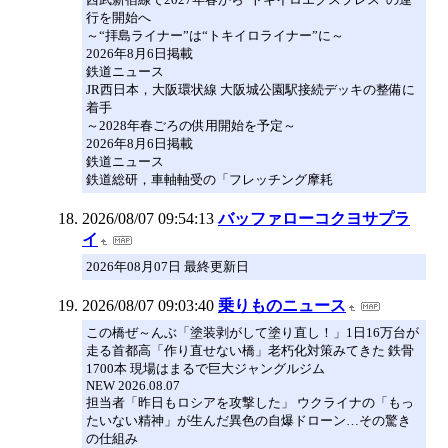
行を開始へ
～“拝島ライナー”は“トキイロライナー”に～
2026年8月6日掲載
鉄道ニュース
JR西日本，大阪環状線 大阪城公園駅接続デッキの整備に
着手
～2028年春ごろの供用開始を予定～
2026年8月6日掲載
鉄道ニュース
鉄道総研，車軸軸受の「フレッチング摩耗
2026/08/07 09:54:13
バッファローコクヨサプラ
イ
2026年08月07日 最終更新日
2026/08/07 09:03:40
乗りものニュース
この橋ぜ～んぶ「塗装剥がして塗り直し！」1日16万台が
走る首都高「作り直せない橋」老朽化対策みてきた 鉄骨
1700本 現場はまるで巨大ジャングルジム
NEW 2026.08.07
担当者「昨日もロシアを攻撃した」 ウクライナの「もっ
たいない精神」が生んだ異色の自爆ドローン…その驚き
の仕組み