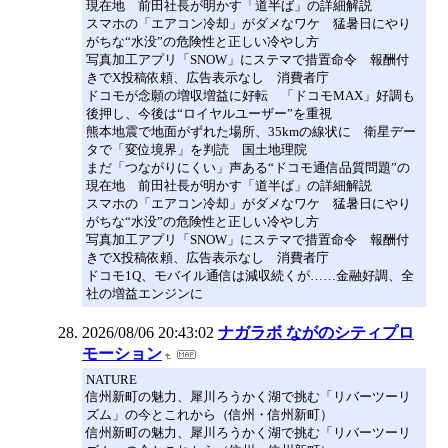
現在地 前田社長が明かす「道半ば」の詳細解説
スマホの「エアコン冷却」がダメなワケ 猛暑日にやり
がちな“水没”の危険性と正しい冷やし方
写真加工アプリ「SNOW」にステマで措置命令 報酬付
きでX投稿依頼、広告表示なし 消費者庁
ドコモが念願の増収増益に好転 「ドコモMAX」好調も
後押し、今後は“ロイヤルユーザー”を重視
熊本地震で地面がずれた場所、35kmの線状に 衛星デー
タで「変位境界」を判読 国土地理院
まだ「つながりにくい」声ある“ドコモ通信品質問題”の
現在地 前田社長が明かす「道半ば」の詳細解説
スマホの「エアコン冷却」がダメなワケ 猛暑日にやり
がちな“水没”の危険性と正しい冷やし方
写真加工アプリ「SNOW」にステマで措置命令 報酬付
きでX投稿依頼、広告表示なし 消費者庁
ドコモ1Q、モバイル通信は減収続くが……金融好調、全
社の増益エンジンに
2026/08/06 20:43:02
ナガラボ ながのシティプロ
モーション
NATURE
信州新町の魅力、犀川ろうかく湖で挑む「リバーツーリ
ズム」の今とこれから（信州・信州新町）
信州新町の魅力、犀川ろうかく湖で挑む「リバーツーリ