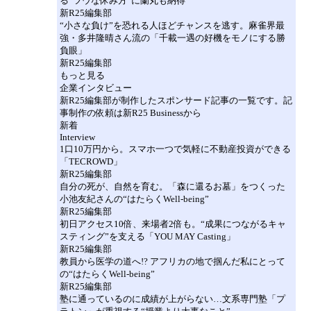
る“ツウな休み方”に蘭丸も納得
新R25編集部
“小さな負け”を恐れる人ほどチャンスを逃す。麻雀界最
強・多井隆晴さん流の「千載一遇の好機をモノにする勝
負眼」
新R25編集部
もっと見る
企業インタビュー
新R25編集部が制作したスポンサード記事の一覧です。記
事制作の依頼は新R25 Businessから
新着
Interview
1口10万円から。スマホ一つで気軽に不動産投資ができる
「TECROWD」
新R25編集部
自分の死が、自然を育む。「森に還るお墓」をつくった
小池友紀さんの“はたらくWell-being”
新R25編集部
初日アクセス10倍、来場者2倍も。“成果につながるキャ
スティング”を支える「YOU MAY Casting」
新R25編集部
教員から医学の道へ!? アフリカの地で掴んだ私にとって
の“はたらくWell-being”
新R25編集部
塾に通っているのに成績が上がらない…文系専門塾「プ