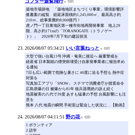
コプター遊覧飛行
築地市場跡地 「築地地区まちづくり事業」環境影響評
価書案の縦覧 総延床面積約1,245,000㎡、最高高さ約
210ｍ、総事業費約9,000億円！
虎ノ門一丁目東地区第一種市街地再開発事業 地上29
階、高さ約171mの「TORANOGATE（トラノゲー
ト）」 2026年7月下旬の建設状況
2026/08/07 05:34:21
いい言葉ねっと
大型で強い台風13号 沖縄・奄美に接近へ 厳重警戒を
経産省 日本製紙の煙突倒壊受け自家発事業者に報告求め
る通知
7日も広い範囲で危険な暑さに 40度に迫る予想も 熱中症
対策を
写真加工アプリ「SNOW」 ステマで消費者庁が措置命令
広島原爆の日 被爆から81年 核兵器廃絶の訴え続く
地震被害の八代で39度 あすも猛暑の予想 台風影響にも注
意を
熊本 八代 地震の瞬間 手術室は緊迫した状況に…【動画】
2026/08/07 04:11:51
野の花
1 ボランティア
2 語学