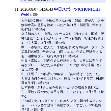
2026/08/07 14:56:43
中日スポーツ(CHUNICHI
Web)
元中日1位投手・小島弘務さん死去 58歳 肺がん 浜松
修学舎高の監督を務めていた25年11月に脳梗塞で倒れる
8月7日 14時09分
立浪和義さん、中日のAクラス入り「行けます」即答 阪
神3連戦「これは大きい」キーマンも指摘「相性の良さは
すごく大事」 8月7日 13時48分
中日・森駿太、鉄人だ！"顔面死球"のち同点弾 ファーム
広島戦の9回、千金ソロ 4回にはあご付近に死球受ける
も…治療後プレー続行 8月7日 13時28分
中日・森駿太、顔面付近に死球受ける 大事には至らず
再びプレー 投げた広島育成・アリアは1球で退場 8月7
日 11時54分
中山優馬「この作品で30年後に『あの時はこうだった』
と言える何かを見つけたい」 舞台「パレイドリア」9日開
幕 8月7日 14時42分
山本舞香、第1子出産を発表「わが子の成長を感じなが
ら、家族で穏やかな毎日を過ごしています」 8月7日 14時
35分
「75歳であのスタイル？」山本リンダ、朝の生放送にシ
ョートパンツ姿で登場「綺麗すぎ」「すごい」SNS騒然 8
月7日 14時34分