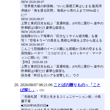
NEW 2026.08.07
「世界最大級の斜張橋」ついに基礎工事はじまる 阪高湾
岸線が「海を渡る区間」 海底から塔の上まで300m近く
に!?
NEW 2026.08.07
上野と東武日光を結ぶ「直通特急」が9月に運行へ 途中の
停車駅は1駅だけ 豪華な個室も
NEW 2026.08.07
自衛隊がロシア海軍の「巨大なミサイル巡洋艦」を激
写！ “空母キラー”の異名も 異様な外観を上空から捉える
NEW 2026.08.07
こんごう型後継のイージス艦にも搭載か 日本の空まもる
高性能レーダー 「ココがスゴイ」をロッキード・マーテ
ィンに聞いた〈PR〉
【PR】 2026.06.18
上野と東武日光を結ぶ「直通特急」が9月に運行へ 途中の
停車駅は1駅だけ 豪華な個室も
担当者「昨日もロシアを攻撃した」 ウク
2026/08/07 08:21:06
ことばの贈りもの～「こと
ば探し」
「失敗礼賛 不安と生きるコミュニケーション術」小島
慶子著
■2026年08月05日■
前日のことばを見る 現在の登録件数 ことば：5592件