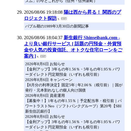
ズム」の今とこれから（信州・信州新町）
2026/08/06 19:18:08
陽は西から昇る！ 関西のプ
ロジェクト探訪
バブル期の1989年3月30日の新聞記事
2026/08/06 18:04:37
新生銀行 Shinseibank.com -
より良い銀行サービス [ 話題の円預金・外貨預
金や人気の投資信託、オトクな住宅ローンをご
案内 ]
2026年8月6日 お知らせ
【金利アップ】3年もの年1.56％・5年もの年1.95％ パワ
ーダイレクト円定期預金（いずれも税引前）
2026年8月6日 キャンペーン
【8月分の利率決定】固定5年 | 年2.06％（税引前）｜国が
発行・元本割れなしの個人向け国債
2026年8月6日 資産運用
【募集中！】1年もの年1.55％｜予定配当率・税引前｜パ
ワートラストNeo（ソフトバンクグループ）第20号【SBI
新生信託銀行】
2026年8月6日 お知らせ
【金利アップ】3年もの年1.56％・5年もの年1.95％ パワ
ーダイレクト円定期預金（いずれも税引前）