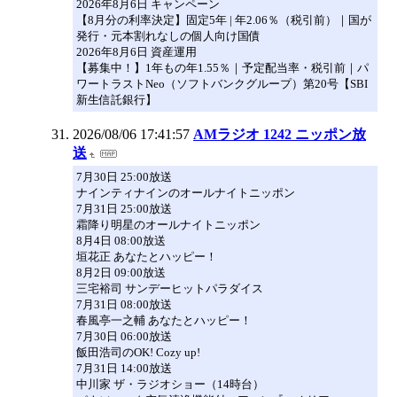
2026年8月6日 キャンペーン
【8月分の利率決定】固定5年 | 年2.06％（税引前）｜国が
発行・元本割れなしの個人向け国債
2026年8月6日 資産運用
【募集中！】1年もの年1.55％｜予定配当率・税引前｜パ
ワートラストNeo（ソフトバンクグループ）第20号【SBI
新生信託銀行】
2026/08/06 17:41:57
AMラジオ 1242 ニッポン放
送
7月30日 25:00放送
ナインティナインのオールナイトニッポン
7月31日 25:00放送
霜降り明星のオールナイトニッポン
8月4日 08:00放送
垣花正 あなたとハッピー！
8月2日 09:00放送
三宅裕司 サンデーヒットパラダイス
7月31日 08:00放送
春風亭一之輔 あなたとハッピー！
7月30日 06:00放送
飯田浩司のOK! Cozy up!
7月31日 14:00放送
中川家 ザ・ラジオショー（14時台）