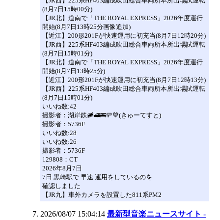
【JR西】225系HF403編成吹田総合車両所本所出場試運転
(8月7日15時00分)
【JR北】道南で「THE ROYAL EXPRESS」2026年度運行
開始(8月7日13時25分画像追加)
【近江】200形201Fが快速運用に初充当(8月7日12時20分)
【JR西】225系HF403編成吹田総合車両所本所出場試運転
(8月7日15時01分)
【JR北】道南で「THE ROYAL EXPRESS」2026年度運行
開始(8月7日13時25分)
【近江】200形201Fが快速運用に初充当(8月7日12時13分)
【JR西】225系HF403編成吹田総合車両所本所出場試運転
(8月7日15時01分)
いいね数:42
撮影者：湖岸鉄🚞🚅🚌🚥💙(きゅーてすと)
撮影者：5736F
いいね数:28
いいね数:26
撮影者：5736F
129808：CT
2026年8月7日
7日 黒崎駅で 早速 運用をしているのを
確認しました
【JR九】車外カメラを設置した811系PM2
2026/08/07 15:04:14
最新型音楽ニュースサイト -