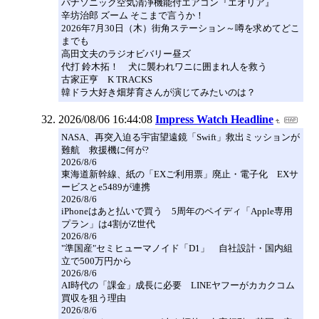
パナソニック空気清浄機能付エアコン『エオリア』
辛坊治郎 ズーム そこまで言うか！
2026年7月30日（木）街角ステーション～噂を求めてどこ
までも
高田文夫のラジオビバリー昼ズ
代打 鈴木拓！ 犬に襲われワニに囲まれ人を救う
古家正亨 K TRACKS
韓ドラ大好き畑芽育さんが演じてみたいのは？
2026/08/06 16:44:08
Impress Watch Headline
NASA、再突入迫る宇宙望遠鏡「Swift」救出ミッションが
難航 救援機に何が?
2026/8/6
東海道新幹線、紙の「EXご利用票」廃止・電子化 EXサ
ービスとe5489が連携
2026/8/6
iPhoneはあと払いで買う 5周年のペイディ「Apple専用
プラン」は4割がZ世代
2026/8/6
"準国産"セミヒューマノイド「D1」 自社設計・国内組
立で500万円から
2026/8/6
AI時代の「課金」成長に必要 LINEヤフーがカカクコム
買収を狙う理由
2026/8/6