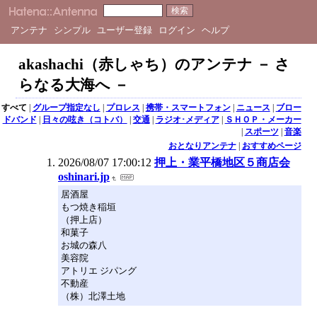
アンテナ
シンプル
ユーザー登録
ログイン
ヘルプ
akashachi（赤しゃち）のアンテナ － さ
らなる大海へ －
すべて
|
グループ指定なし
|
プロレス
|
携帯・スマートフォン
|
ニュース
|
ブロー
ドバンド
|
日々の呟き（コトバ）
|
交通
|
ラジオ･メディア
|
ＳＨＯＰ・メーカー
|
スポーツ
|
音楽
おとなりアンテナ
|
おすすめページ
2026/08/07 17:00:12
押上・業平橋地区５商店会
oshinari.jp
居酒屋
もつ焼き稲垣
（押上店）
和菓子
お城の森八
美容院
アトリエ ジパング
不動産
（株）北澤土地