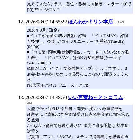
見えてきたAクラス…首位・阪神に高橋宏・マラー・柳で
挑む中日 ジグザグ
2026/08/07 14:55:22
ほんわかキリン本店
2026年8月7日(金)
■ドコモが念願の増収増益に好転 「ドコモMAX」好調
も後押し、今後は“ロイヤルユーザー”を重視(ITmedia)
[00:00]
■ドコモ第1四半期は増収増益、dカード・d払いなどが強
力牽引 「ドコモMAX」は400万契約突破(ケータイ
Watch) [00:00]
単価が上がったことで収益性アップしたようですよ。ま
ぁ会社の存続のためには必要なことなので頑張ってくん
ろ。
PR 楽天モバイル ソニーストア PR
2026/08/07 13:48:50
いい言葉ねっと＞コラム
大型で強い台風13号 沖縄・奄美に接近へ 厳重警戒を
経産省 日本製紙の煙突倒壊受け自家発事業者に報告求め
る通知
7日も広い範囲で危険な暑さに 40度に迫る予想も 熱中症
対策を
写真加工アプリ「SNOW」 ステマで消費者庁が措置命令