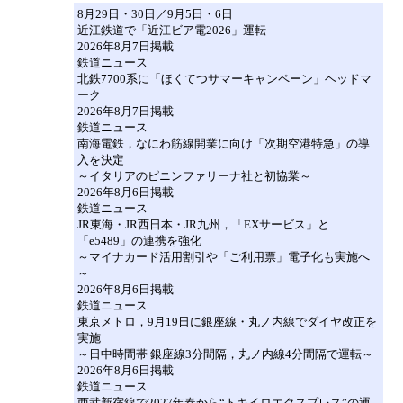
8月29日・30日／9月5日・6日
近江鉄道で「近江ビア電2026」運転
2026年8月7日掲載
鉄道ニュース
北鉄7700系に「ほくてつサマーキャンペーン」ヘッドマ
ーク
2026年8月7日掲載
鉄道ニュース
南海電鉄，なにわ筋線開業に向け「次期空港特急」の導
入を決定
～イタリアのピニンファリーナ社と初協業～
2026年8月6日掲載
鉄道ニュース
JR東海・JR西日本・JR九州，「EXサービス」と
「e5489」の連携を強化
～マイナカード活用割引や「ご利用票」電子化も実施へ
～
2026年8月6日掲載
鉄道ニュース
東京メトロ，9月19日に銀座線・丸ノ内線でダイヤ改正を
実施
～日中時間帯 銀座線3分間隔，丸ノ内線4分間隔で運転～
2026年8月6日掲載
鉄道ニュース
西武新宿線で2027年春から“トキイロエクスプレス”の運