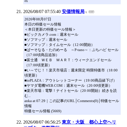
出
2026/08/07 07:55:40
安価情報局
2026年08月07日
本日の特価セール情報
＜本日更新の特価セール情報＞
■ビックカメラ.com：週末セール
■ソフマップ：週末セール
■ソフマップ：タイムセール（12:00開始）
■ぱーそなる・たのめーる ～P-tano～：ぷちハピ セール
（17:00頃商品追加）
■富士通 ＷＥＢ ＭＡＲＴ：ウィークエンドセール
（17:00頃更新）
■い～でじ！！楽天市場店：週末限定 時限特価市（18:00
頃更新）
■ioPLAZA：アウトレットコーナー（19:00商品値下げ）
■ヤマダ電機WEB.COM：週末セール（20:00頃更新）
■楽天市場：電撃！ナイトセール（20:00開始）続きを読
む...
anka at 07:29｜この記事のURL│Comments(0)│特価セール
情報
特価セール情報 (5669)
2026/08/07 06:56:25
東京・大阪 都心上空ヘリ