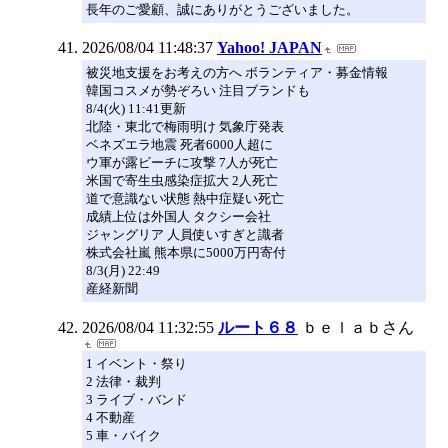
長年のご愛顧、誠にありがとうございました。
2026/08/04 11:48:37
Yahoo! JAPAN
被災地支援をお考えの方へ ボランティア・募金情報
韓国コスメが勢ぞろい 注目ブランドも
8/4(火) 11:41更新
北陸・東北で梅雨明け 気象庁発表
ベネズエラ地震 死者6000人超に
ウ軍が露ビーチに攻撃 7人が死亡
米国で寄生虫感染症拡大 2人死亡
道で意識ない状態 熱中症疑い死亡
成績上位は外国人 タクシー会社
ジャングリア 人員使いすぎと識者
株式会社嵐 熊本県に5000万円寄付
8/3(月) 22:49
産経新聞
2026/08/04 11:32:55
ルート６８
ｂｅｌａｂさん
1 イベント・祭り
2 法律・裁判
3 ライブ・バンド
4 不動産
5 車・バイク