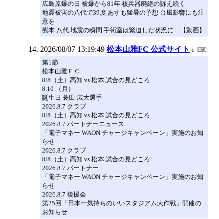
広島原爆の日 被爆から81年 核兵器廃絶の訴え続く
地震被害の八代で39度 あすも猛暑の予想 台風影響にも注
意を
熊本 八代 地震の瞬間 手術室は緊迫した状況に…【動画】
2026/08/07 13:19:49
松本山雅FC 公式サイト
第1節
松本山雅ＦＣ
8/8（土）高知 vs 松本 試合の見どころ
8.10 （月）
誕生日 蓑田 広大選手
2026.8.7 クラブ
8/8（土）高知 vs 松本 試合の見どころ
2026.8.7 パートナーニュース
「電子マネー WAON チャージキャンペーン」実施のお知
らせ
2026.8.7 クラブ
8/8（土）高知 vs 松本 試合の見どころ
2026.8.7 パートナー
「電子マネー WAON チャージキャンペーン」実施のお知
らせ
2026.8.7 後援会
第25回「日本一気持ちのいいスタジアム大作戦」開催の
お知らせ