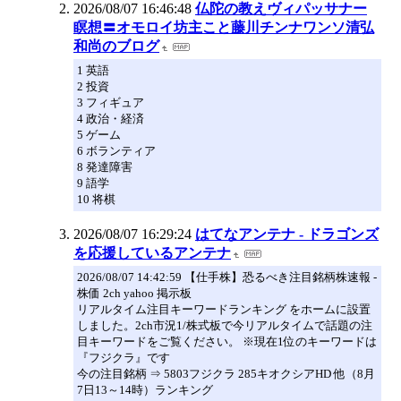
2026/08/07 16:46:48
仏陀の教えヴィパッサナー
瞑想〓オモロイ坊主こと藤川チンナワンソ清弘
和尚のブログ
1 英語
2 投資
3 フィギュア
4 政治・経済
5 ゲーム
6 ボランティア
8 発達障害
9 語学
10 将棋
2026/08/07 16:29:24
はてなアンテナ - ドラゴンズ
を応援しているアンテナ
2026/08/07 14:42:59 【仕手株】恐るべき注目銘柄株速報 -
株価 2ch yahoo 掲示板
リアルタイム注目キーワードランキング をホームに設置
しました。2ch市況1/株式板で今リアルタイムで話題の注
目キーワードをご覧ください。 ※現在1位のキーワードは
『フジクラ』です
今の注目銘柄 ⇒ 5803フジクラ 285キオクシアHD 他（8月
7日13～14時）ランキング