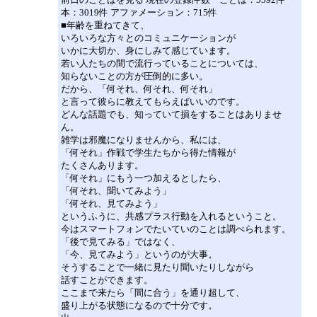
本：3019件 アファメーション：715件
■年齢を重ねてきて、
いろいろな方々とのコミュニケーションが
いかに大切か、身にしみて感じています。
若い人たちの間で流行っていることについては、
知らないことの方が圧倒的に多い。
だから、「何それ、何それ、何それ」
と言って彼らに教えてもらえばいいのです。
どんな話題でも、知っていて損をすることはありませ
ん。
雑学は邪魔になりませんから、私には、
「何それ」作戦で学生たちから得た情報が
たくさんあります。
「何それ」にもう一つ加えるとしたら、
「何それ、聞いてみよう」
「何それ、見てみよう」
というふうに、共感プラス行動を入れるということ。
今はスマートフォンでたいていのことは調べられます。
「後で見てみる」ではなく、
「今、見てみよう」というのが大事。
そうすることで一緒に見たり聞いたりしながら
話すことができます。
ここまで来たら「間に合う」を通り超して、
盛り上がる状態になるので十分です。