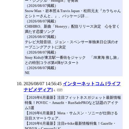
ー・シングル「swingin」を発表
（2026/08/07掲載）
Snow Man・岩本照＆Travis Japan・松田元太『カラちゃん
とシトーさんと、』、パッケージ詳…
（2026/08/07掲載）
CHIHIRO、新曲「Honeyy」配信リリース決定 心を甘く
満たす恋愛ソング
（2026/08/07掲載）
テレビ大陸音頭、ジョン・スペンサー単独来日公演のオ
ープニングアクトに決定
（2026/08/07掲載）
Stray Kidsが東京駅一番街をジャック 「JR東海 推し旅」
との特別コラボ第4弾がスタート
（2026/08/07掲載）
NE
2026/08/07 14:56:45
インターネットコム [ライフ
ナビメディア]
【2026年6月最新】注目フィットネスガジェット最新情報
特集！POVEC・Amazfit・RunSafePROなど話題のアイテ
ム5選
【2026年6月最新】Meta・サムスン・ソニーが仕掛ける
注目スマートウェア..
【2026年6月最新】注目e-bike最新情報特集！Gazelle・
NOVUS・Canyonなど..