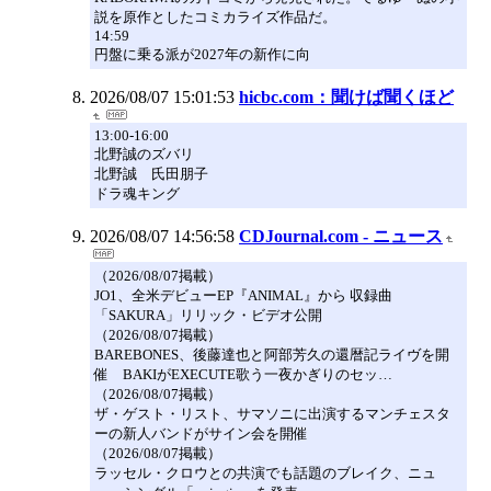
説を原作としたコミカライズ作品だ。
14:59
円盤に乗る派が2027年の新作に向
2026/08/07 15:01:53
hicbc.com：聞けば聞くほど
13:00-16:00
北野誠のズバリ
北野誠 氏田朋子
ドラ魂キング
2026/08/07 14:56:58
CDJournal.com - ニュース
（2026/08/07掲載）
JO1、全米デビューEP『ANIMAL』から 収録曲
「SAKURA」リリック・ビデオ公開
（2026/08/07掲載）
BAREBONES、後藤達也と阿部芳久の還暦記ライヴを開
催 BAKIがEXECUTE歌う一夜かぎりのセッ…
（2026/08/07掲載）
ザ・ゲスト・リスト、サマソニに出演するマンチェスタ
ーの新人バンドがサイン会を開催
（2026/08/07掲載）
ラッセル・クロウとの共演でも話題のブレイク、ニュ