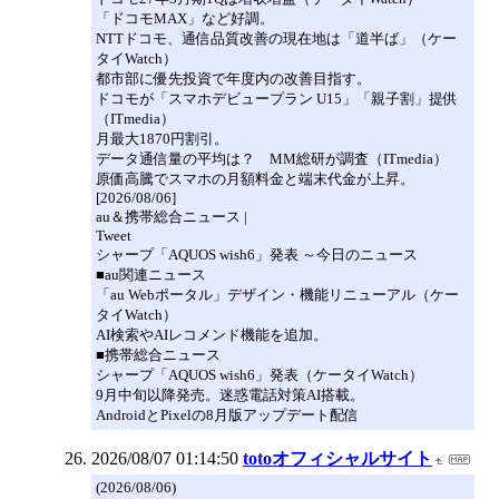
「ドコモMAX」など好調。
NTTドコモ、通信品質改善の現在地は「道半ば」（ケー
タイWatch）
都市部に優先投資で年度内の改善目指す。
ドコモが「スマホデビュープラン U15」「親子割」提供
（ITmedia）
月最大1870円割引。
データ通信量の平均は？ MM総研が調査（ITmedia）
原価高騰でスマホの月額料金と端末代金が上昇。
[2026/08/06]
au＆携帯総合ニュース |
Tweet
シャープ「AQUOS wish6」発表 ～今日のニュース
■au関連ニュース
「au Webポータル」デザイン・機能リニューアル（ケー
タイWatch）
AI検索やAIレコメンド機能を追加。
■携帯総合ニュース
シャープ「AQUOS wish6」発表（ケータイWatch）
9月中旬以降発売。迷惑電話対策AI搭載。
AndroidとPixelの8月版アップデート配信
2026/08/07 01:14:50
totoオフィシャルサイト
(2026/08/06)