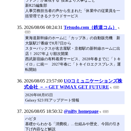
ラトン」が重視する“授業より大事なこと”
新R25編集部
人事労務担当者の声から生まれた「休業中の従業員を一
括管理できるクラウドサービス
2026/08/06 08:24:31
Tetsudo.com（鉄道コム）
東海道新幹線のホームに「カップ氷」の自動販売機 新
大阪駅27番線で8月7日から
スターバックスが名古屋駅・京都駅の新幹線ホームに出
店！ 2027年より順次開業
西武新宿線の有料着席サービス、2028年春までに「トキ
イロ」に統一 2027年春に「トキイロエクスプレス」運
転開始
2026/08/05 23:57:00
UQコミュニケーションズ株
式会社 －－GET WiMAX GET FUTURE
2026年08月05日
Galaxy S23 FEアップデート情報
2026/08/05 18:50:32
@nifty homepage
ハビタ
基礎からわかる「消費税」…仕組みや歴史、今回の引き
下げ内容など解説