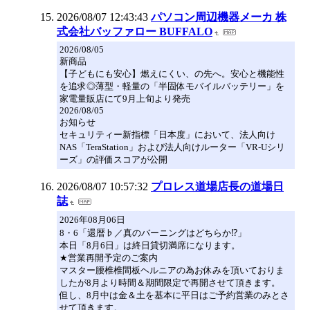
2026/08/07 12:43:43
パソコン周辺機器メーカ 株
式会社バッファロー BUFFALO
2026/08/05
新商品
【子どもにも安心】燃えにくい、の先へ。安心と機能性
を追求◎薄型・軽量の「半固体モバイルバッテリー」を
家電量販店にて9月上旬より発売
2026/08/05
お知らせ
セキュリティー新指標「日本度」において、法人向け
NAS「TeraStation」および法人向けルーター「VR-Uシリ
ーズ」の評価スコアが公開
2026/08/07 10:57:32
プロレス道場店長の道場日
誌
2026年08月06日
8・6「還暦♭／真のバーニングはどちらか⁉️」
本日「8月6日」は終日貸切満席になります。
★営業再開予定のご案内
マスター腰椎椎間板ヘルニアの為お休みを頂いておりま
したが8月より時間＆期間限定で再開させて頂きます。
但し、8月中は金＆土を基本に平日はご予約営業のみとさ
せて頂きます。