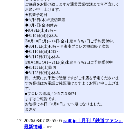
ご迷惑をお掛け致しますが通常営業復活まで何卒宜しく
お願い申し上げます。
★営業予定日
◆8月6日(木)※貸切満席
◆8月7日(金)お休み
◆8月8日(土)18時～
◆8月9日(日)お休み
※8月10日(月)～14日(金)未定※うち2日ご予約受付中。
◆8月15日(土)16時～※湘南プロレス観戦終了次第
◆8月16日(日)15時～
◆8月17日(月)お休み
※8月18日(月)～21日(金)未定※うち2日ご予約受付中
◆8月22日(土)貸切
◆8月23日(日)お休み
尚、大変にお手数で恐縮ですがご来店を予定くださいま
すお客様はお電話ご確認頂けますようお願い申し上げま
す。
■プロレス道場／045-713-9674
まずはご報告です。
お陰様で本日「8月6日」で59歳になりました。
まさか
2026/08/07 09:55:05
railf.jp｜月刊『鉄道ファン』
最新情報