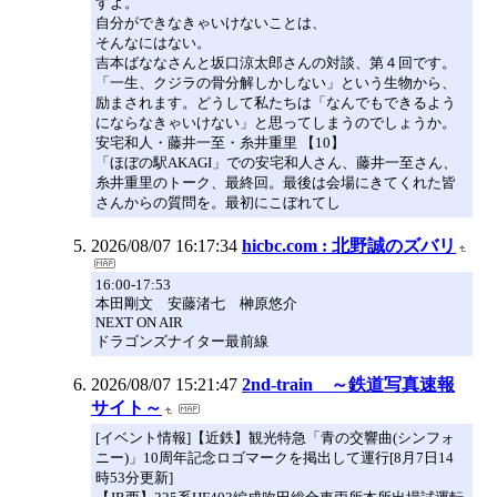
すよ。
自分ができなきゃいけないことは、
そんなにはない。
吉本ばななさんと坂口涼太郎さんの対談、第４回です。
「一生、クジラの骨分解しかしない」という生物から、
励まされます。どうして私たちは「なんでもできるよう
にならなきゃいけない」と思ってしまうのでしょうか。
安宅和人・藤井一至・糸井重里 【10】
「ほぼの駅AKAGI」での安宅和人さん、藤井一至さん、
糸井重里のトーク、最終回。最後は会場にきてくれた皆
さんからの質問を。最初にこぼれてし
2026/08/07 16:17:34
hicbc.com : 北野誠のズバリ
16:00-17:53
本田剛文 安藤渚七 榊原悠介
NEXT ON AIR
ドラゴンズナイター最前線
2026/08/07 15:21:47
2nd-train ～鉄道写真速報
サイト～
[イベント情報]【近鉄】観光特急「青の交響曲(シンフォ
ニー)」10周年記念ロゴマークを掲出して運行[8月7日14
時53分更新]