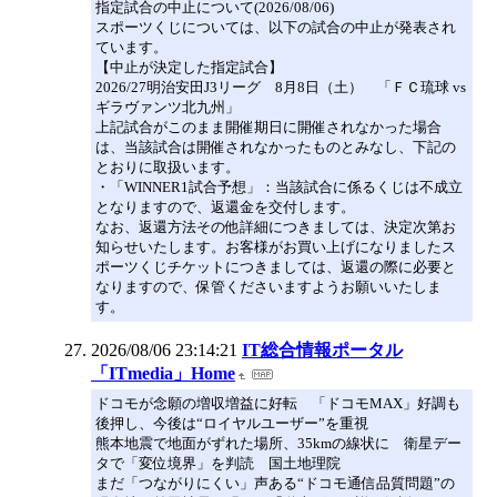
指定試合の中止について(2026/08/06)
スポーツくじについては、以下の試合の中止が発表され
ています。
【中止が決定した指定試合】
2026/27明治安田J3リーグ 8月8日（土） 「ＦＣ琉球 vs
ギラヴァンツ北九州」
上記試合がこのまま開催期日に開催されなかった場合
は、当該試合は開催されなかったものとみなし、下記の
とおりに取扱います。
・「WINNER1試合予想」：当該試合に係るくじは不成立
となりますので、返還金を交付します。
なお、返還方法その他詳細につきましては、決定次第お
知らせいたします。お客様がお買い上げになりましたス
ポーツくじチケットにつきましては、返還の際に必要と
なりますので、保管くださいますようお願いいたしま
す。
2026/08/06 23:14:21
IT総合情報ポータル
「ITmedia」Home
ドコモが念願の増収増益に好転 「ドコモMAX」好調も
後押し、今後は“ロイヤルユーザー”を重視
熊本地震で地面がずれた場所、35kmの線状に 衛星デー
タで「変位境界」を判読 国土地理院
まだ「つながりにくい」声ある“ドコモ通信品質問題”の