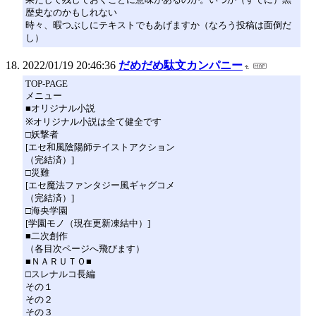
歴史なのかもしれない
時々、暇つぶしにテキストでもあげますか（なろう投稿は面倒だ
し）
2022/01/19 20:46:36
だめだめ駄文カンパニー
TOP-PAGE
メニュー
■オリジナル小説
※オリジナル小説は全て健全です
□妖撃者
[エセ和風陰陽師テイストアクション
（完結済）]
□災難
[エセ魔法ファンタジー風ギャグコメ
（完結済）]
□海央学園
[学園モノ（現在更新凍結中）]
■二次創作
（各目次ページへ飛びます）
■ＮＡＲＵＴＯ■
□スレナルコ長編
その１
その２
その３