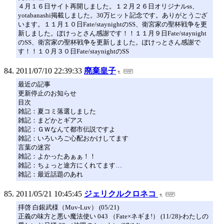
４月１６日サイト再開しました。１２月２６日オリジナルss、
yotabanashi掲載しました。30万ヒット記念です。ありがとうござ
います。１１月１０日Fate/staynightのSS、衛宮家の聖杯戦争を更
新しました。ぽけっとさん感謝です！！１１月９日Fate/staynight
のSS、衛宮家の聖杯戦争を更新しました。ぽけっとさん感謝で
す！！１０月３０日Fate/staynightのSS
2011/07/10 22:39:33
廃棄皇子
最近の記事
更新停止のお知らせ
目次
雑記：夏コミ落選しました
雑記：まどかとギアス
雑記：ＧＷなんて都市伝説ですよ
雑記：いろいろご心配おかけしてます
言葉の迷宮
雑記：よかったあぁぁ！！
雑記：ちょっと途方にくれてます…
雑記：最近話題のあれ
2011/05/21 10:45:45
ジェリクルクロネコ
拝啓 白銀武様（Muv-Luv） (05/21)
正義の味方と悪い魔法使い 043 （Fate×ネギま!） (11/28)-わたしの