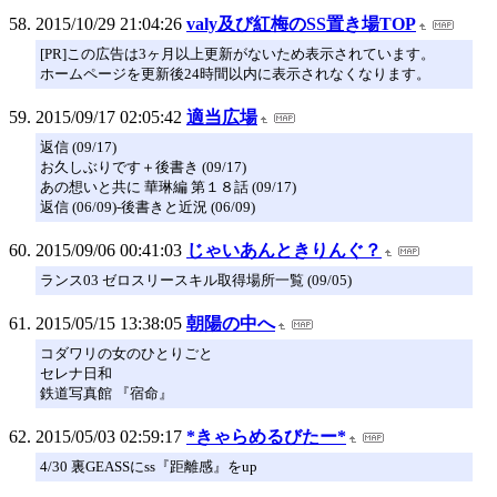
2015/10/29 21:04:26
valy及び紅梅のSS置き場TOP
[PR]この広告は3ヶ月以上更新がないため表示されています。
ホームページを更新後24時間以内に表示されなくなります。
2015/09/17 02:05:42
適当広場
返信 (09/17)
お久しぶりです＋後書き (09/17)
あの想いと共に 華琳編 第１８話 (09/17)
返信 (06/09)-後書きと近況 (06/09)
2015/09/06 00:41:03
じゃいあんときりんぐ？
ランス03 ゼロスリースキル取得場所一覧 (09/05)
2015/05/15 13:38:05
朝陽の中へ
コダワリの女のひとりごと
セレナ日和
鉄道写真館 『宿命』
2015/05/03 02:59:17
*きゃらめるびたー*
4/30 裏GEASSにss『距離感』をup