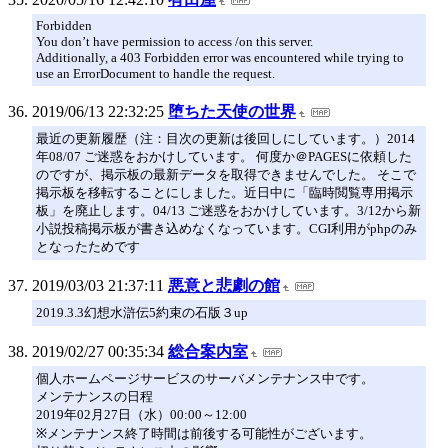
Forbidden
You don’t have permission to access /on this server.
Additionally, a 403 Forbidden error was encountered while trying to
use an ErrorDocument to handle the request.
2019/06/13 22:32:25
堕ちた天使の世界
最近の更新履歴（注：目次の更新は後回しにしています。）2014
年08/07 ご迷惑をおかけしています。 何度か＠PAGESに依頼した
のですが、掲示板の最新データを取得できませんでした。 そこで
掲示板を移転することにしました。近日中に「臨時閲覧専用掲示
板」を廃止します。04/13 ご迷惑をおかけしています。3/12から新
小説投稿掲示板が書き込めなくなっています。CGI利用がphpのみ
となったためです
2019/03/03 21:37:11
悪意と悲劇の館
2019.3.3幻想水滸伝5約束の石版３up
2019/02/27 00:35:34
総合案内室
個人ホームページサービスのサーバメンテナンス中です。
メンテナンスの日程
2019年02月27日（水）00:00～12:00
※メンテナンス終了時間は前後する可能性がございます。