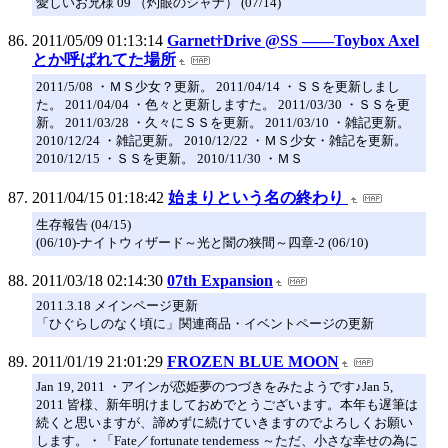
愛しいお兄様 09 （灼眼のシャナ） (07/14)
2011/05/09 01:13:14
Garnet†Drive @SS ――Toybox Axel
とか呼ばれてた場所
2011/5/08 ・ＭＳ少女？更新。 2011/04/14 ・ＳＳを更新しまし
た。 2011/04/04 ・色々と更新しますた。 2011/03/30 ・ＳＳを更
新。 2011/03/28 ・久々にＳＳを更新。 2011/03/10 ・雑記更新。
2010/12/24 ・雑記更新。 2010/12/22 ・ＭＳ少女・雑記を更新。
2010/12/15 ・ＳＳを更新。 2010/11/30 ・ＭＳ
2011/04/15 01:18:42
始まりという名の終わり
生存報告 (04/15)
(06/10)-ナイトウィザード～光と闇の狭間～四章-2 (06/10)
2011/03/18 02:14:30
07th Expansion
2011.3.18 メインページ更新
「ひぐらしのなく頃に」関連商品・イベントページの更新
2011/01/19 21:01:29
FROZEN BLUE MOON
Jan 19, 2011 ・アインが恋姫夢のつづきをみたようです♪Jan 5,
2011 皆様、新年明けましておめでとうございます。本年も遅筆は
続くと思いますが、諦めずに続けていきますのでよろしくお願い
します。・「Fate／fortunate tenderness ～ただ、小さな幸せの為に