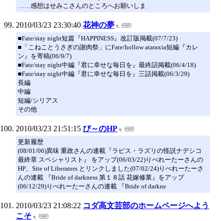
……感想はせみこさんのところへお願いしま
2010/03/23 23:30:40
花神の夢
■Fate/stay night短篇『HAPPINESS』改訂版掲載(07/7/23)
■「こねことうさぎの謝肉祭」にFate/hollow ataraxia短編『カレ
ン』を寄稿(06/9/7)
■Fate/stay night中編『君に幸せな毎日を』最終話掲載(06/4/18)
■Fate/stay night中編『君に幸せな毎日を』三話掲載(06/3/29)
長編
中編
短編/シリアス
その他
2010/03/23 21:51:15
び～のHP
更新履歴
(08/01/06)異味 重政さんの連載『ラピス・ラズリの怪説ナデシコ
最終章 スペシャリスト』 をアップ(06/03/22)りべれーたーさんの
HP、Site of Liberaters とリンクしました(07/02/24)りべれーたーさ
んの連載 『Bride of darkness 第１８話 花嫁修業』をアップ
(06/12/29)りべれーたーさんの連載 『Bride of darkne
2010/03/23 21:08:22
コダ高文芸部のホームページへよう
こそ