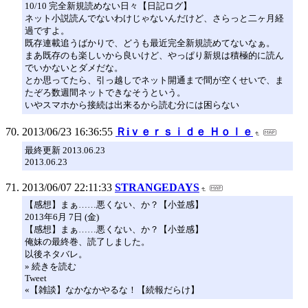
10/10 完全新規読めない日々【日記ログ】
ネット小説読んでないわけじゃないんだけど、さらっと二ヶ月経
過ですよ。
既存連載追うばかりで、どうも最近完全新規読めてないなぁ。
まあ既存のも楽しいから良いけど、やっぱり新規は積極的に読ん
でいかないとダメだな。
とか思ってたら、引っ越しでネット開通まで間が空くせいで、ま
たぞろ数週間ネットできなそうという。
いやスマホから接続は出来るから読む分には困らない
2013/06/23 16:36:55
Ｒiｖｅｒｓｉｄｅ Ｈｏｌｅ
最終更新 2013.06.23
2013.06.23
2013/06/07 22:11:33
STRANGEDAYS
【感想】まぁ……悪くない、か？【小並感】
2013年6月 7日 (金)
【感想】まぁ……悪くない、か？【小並感】
俺妹の最終巻、読了しました。
以後ネタバレ。
» 続きを読む
Tweet
«【雑談】なかなかやるな！【続報だらけ】