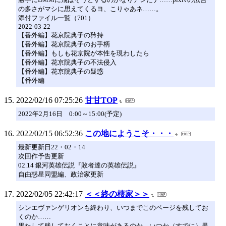
の多さがマシに思えてくるヨ、こりゃあネ……。
添付ファイル一覧（701）
2022-03-22
【番外編】花京院典子の矜持
【番外編】花京院典子のお手柄
【番外編】もしも花京院が本性を現わしたら
【番外編】花京院典子の不法侵入
【番外編】花京院典子の疑惑
【番外編
2022/02/16 07:25:26
甘甘TOP
2022年2月16日 0:00～15:00(予定)
2022/02/15 06:52:36
この地にようこそ・・・
最新更新日22・02・14
次回作予告更新
02.14 銀河英雄伝説『敗者達の英雄伝説』
自由惑星同盟編、政治家更新
2022/02/05 22:42:17
＜＜終の棲家＞＞
シンエヴァンゲリオンも終わり、いつまでこのページを残してお
くのか……
果たして残しておくことに意味があるのか。いつか（すでに）黒