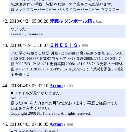
※2018 新作が満載！皆様を歓迎して当店をご光臨賜ります。
ロレックススーパーコピー,パネライスーパーコピー,ウブロスー
2018/04/24 05:00:20
陸戦型ダンボール箱
ついったー
Tweets by p4surume
2018/04/19 13:18:07
ＧＮＥＳＩＳ
5/31 零から始まる物語(月姫×ゼロの使い魔) Act0 を追加 2008/5/31
3:30 5/31 HAPPY ENDに向かって 一時凍結 2008/5/31 2:24 5/31 更
新 2008/5/31 2:18 1/31 更新再開 2008/1/31 0:56 7/13 更新の一時休
止 2007/7/13 20:06 6/4 HAPPY ENDにむかって「第4話 家族」の誤
字を修正 2
2018/04/03 07:32:10
Action
■ ファイルが見つかりません。
Not Found
誤ったURLを入力された可能性があります。再度ご確認のうえ
URLをご入力ください。
Copyright 2008 NTT Plala Inc. All rights reserved.
2018/04/03 07:30:05
Action
■ ファイルが見つかりません。