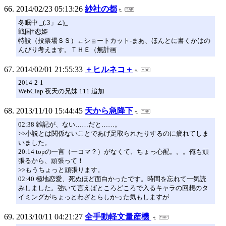
2014/02/23 05:13:26
紗社の都
冬眠中 _(:3」∠)_
戦国†恋姫
特設（投票場ＳＳ）←ショートカット-まあ、ほんとに書くかはの
んびり考えます。ＴＨＥ（無計画
2014/02/01 21:55:33
＋ヒルネコ＋
2014-2-1
WebClap 夜天の兄妹 111 追加
2013/11/10 15:44:45
天から急降下
02:38 雑記が、ない……だと……。
>>小説とは関係ないことであげ足取られたりするのに疲れてしま
いました。
20:14 topの一言（一コマ？）がなくて、ちょっ心配。。。俺も頑
張るから、頑張って！
>>もうちょっと頑張ります。
02:40 極地恋愛、死ぬほど面白かったです。時間を忘れて一気読
みしました。強いて言えばところどころで入るキャラの回想のタ
イミングがちょっとわざとらしかった気もしますが
2013/10/11 04:21:27
全手動軽文量産機