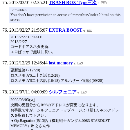
2013/03/01 02:35:21
TRASH BOX Type三次
Forbidden
You don’t have permission to access /~lmmc/tbtss/index2.html on this
server.
2013/02/27 21:56:07
EXTRA BOOST
2013/2/27 UPDATE
2013/2/27
コードギアスネタ更新。
エロばっかで無駄に長い。
2012/12/29 12:46:44
lost memory
更新連絡+ (12/28)
ロスメモ A’S二十九話 (12/28)
ロスメモ A’S二十六話 (10/18)-アルハザード戦記 (09/28)
2012/07/11 04:00:09
シルフェニア
2009/03/03(火)
次回の更新分からRSSのアドレスが変更になります。
お手数ですが、シルフェニアトップページより新しいRSSアドレ
スを取得して下さい。
▼Op.Bagration 第13話（機動戦士ガンダム0083 STARDUST
MEMORY）出之さん作