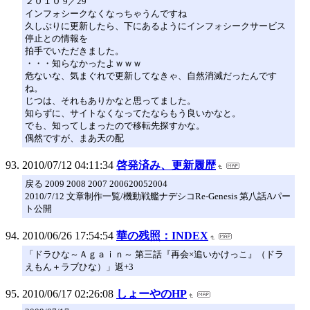
２０１０ 9／29
インフォシークなくなっちゃうんですね
久しぶりに更新したら、下にあるようにインフォシークサービス
停止との情報を
拍手でいただきました。
・・・知らなかったよｗｗｗ
危ないな、気まぐれで更新してなきゃ、自然消滅だったんです
ね。
じつは、それもありかなと思ってました。
知らずに、サイトなくなってたならもう良いかなと。
でも、知ってしまったので移転先探すかな。
偶然ですが、まあ天の配
2010/07/12 04:11:34
啓発済み、更新履歴
戻る 2009 2008 2007 200620052004
2010/7/12 文章制作一覧/機動戦艦ナデシコRe-Genesis 第八話Aパー
ト公開
2010/06/26 17:54:54
華の残照：INDEX
「ドラひな～Ａｇａｉｎ～ 第三話『再会×追いかけっこ』（ドラ
えもん＋ラブひな）」返+3
2010/06/17 02:26:08
しょーやのHP