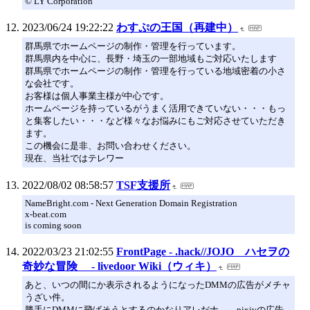
© LY Corporation
2023/06/24 19:22:22
わすぷの王国（再建中）
群馬県でホームページの制作・管理を行っています。
群馬県内を中心に、長野・埼玉の一部地域もご対応いたします
群馬県でホームページの制作・管理を行っている地域密着の小さ
な会社です。
お客様は個人事業主様が中心です。
ホームページを持っているがうまく活用できていない・・・もっ
と集客したい・・・など様々なお悩みにもご対応させていただき
ます。
この機会に是非、お問い合わせください。
現在、当社ではテレワー
2022/08/02 08:58:57
TSF支援所
NameBright.com - Next Generation Domain Registration
x-beat.com
is coming soon
2022/03/23 21:02:55
FrontPage - .hack//JOJO ハセヲの
奇妙な冒険 - livedoor Wiki（ウィキ）
あと、いつの間にか表示されるようになったDMMの広告がメチャ
うざい件。
勝手にDMMに飛ばそうとするのかなりアレだナ……pixivの広告