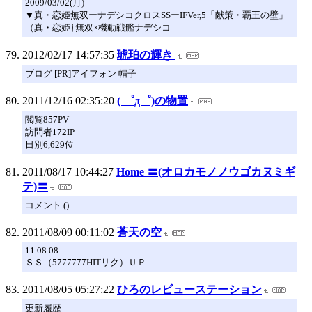
2009/03/02(月)
▼真・恋姫無双ーナデシコクロスSSーIFVer,5「献策・覇王の壁」
（真・恋姫†無双×機動戦艦ナデシコ
2012/02/17 14:57:35
琥珀の輝き
ブログ [PR]アイフォン 帽子
2011/12/16 02:35:20
( ゜д゜)の物置
閲覧857PV
訪問者172IP
日別6,629位
2011/08/17 10:44:27
Home 〓(オロカモノノウゴカヌミギ
テ)〓
コメント ()
2011/08/09 00:11:02
蒼天の空
11.08.08
ＳＳ（5777777HITリク）ＵＰ
2011/08/05 05:27:22
ひろのレビューステーション
更新履歴