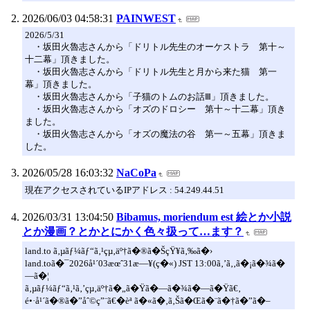
2026/06/03 04:58:31
PAINWEST
2026/5/31
・坂田火魯志さんから「ドリトル先生のオーケストラ 第十～
十二幕」頂きました。
・坂田火魯志さんから「ドリトル先生と月から来た猫 第一
幕」頂きました。
・坂田火魯志さんから「子猫のトムのお話Ⅲ」頂きました。
・坂田火魯志さんから「オズのドロシー 第十～十二幕」頂き
ました。
・坂田火魯志さんから「オズの魔法の谷 第一～五幕」頂きま
した。
2026/05/28 16:03:32
NaCoPa
現在アクセスされているIPアドレス : 54.249.44.51
2026/03/31 13:04:50
Bibamus, moriendum est 絵とか小説
とか漫画？とかとにかく色々扱って…ます？
land.to ã‚µãƒ¼ãƒ“ã‚¹çµ‚äº†ã�®ã�ŠçŸ¥ã‚‰ã�›
land.toã�¯2026å¹´03æœˆ31æ—¥(ç�«) JST 13:00ã‚’ã‚‚ã�¡ã�¾ã�
—ã�¦
ã‚µãƒ¼ãƒ“ã‚¹ã‚’çµ‚äº†ã�„ã�Ÿã�—ã�¾ã�—ã�Ÿã€‚
é•·å¹´ã�®ã�”åˆ©ç”¨ã€�èª ã�«ã�‚ã‚Šã�Œã�¨ã�†ã�”ã�–