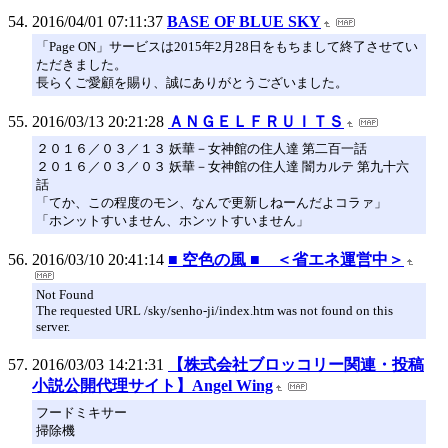
2016/04/01 07:11:37
BASE OF BLUE SKY
「Page ON」サービスは2015年2月28日をもちまして終了させてい
ただきました。
長らくご愛顧を賜り、誠にありがとうございました。
2016/03/13 20:21:28
ＡＮＧＥＬＦＲＵＩＴＳ
２０１６／０３／１３ 妖華－女神館の住人達 第二百一話
２０１６／０３／０３ 妖華－女神館の住人達 闇カルテ 第九十六
話
「てか、この程度のモン、なんで更新しねーんだよコラァ」
「ホンットすいません、ホンットすいません」
2016/03/10 20:41:14
■ 空色の風 ■ ＜省エネ運営中＞
Not Found
The requested URL /sky/senho-ji/index.htm was not found on this
server.
2016/03/03 14:21:31
【株式会社ブロッコリー関連・投稿
小説公開代理サイト】Angel Wing
フードミキサー
掃除機