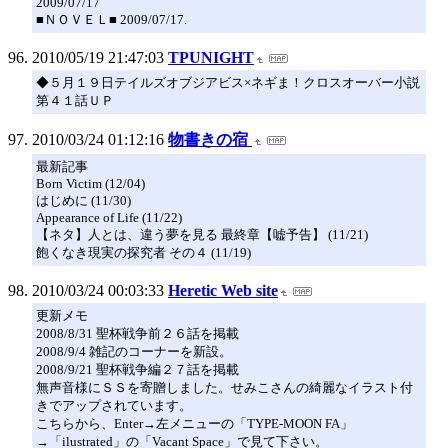
2009/07/17
■ＮＯＶＥＬ■ 2009/07/17.
2010/05/19 21:47:03
TPUNIGHT
◆５月１９日テイルズオブジアビス×ネギま！クロスオーバー小説
第４１話ＵＰ
2010/03/24 01:12:16
物書きの宿
最新記事
Born Victim (12/04)
はじめに (11/30)
Appearance of Life (11/22)
【ネタ】人とは、違う夢を見る 最終章【嘘予告】 (11/21)
飽くなき現実の探究者 その４ (11/19)
2010/03/24 00:03:33
Heretic Web site
更新メモ
2008/8/31 聖杯戦争前２６話を掲載
2008/9/4 雑記のコーナーを新設。
2008/9/21 聖杯戦争編２７話を掲載
無声音様にＳＳを寄贈しました。せみこさんの綺麗なイラスト付
きでアップされています。
こちらから、Enter→左メニューの「TYPE-MOON FA」
→「ilustrated」の「Vacant Space」で見て下さい。