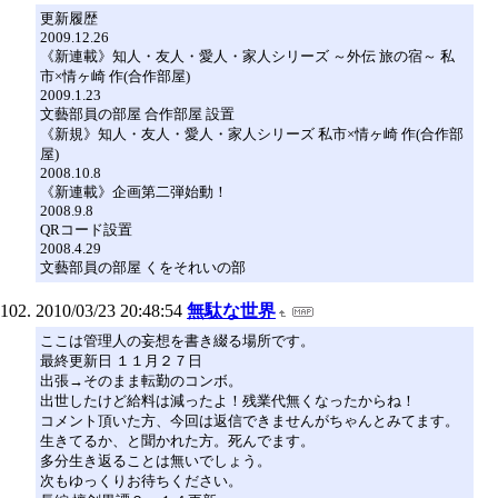
更新履歴
2009.12.26
《新連載》知人・友人・愛人・家人シリーズ ～外伝 旅の宿～ 私
市×情ヶ崎 作(合作部屋)
2009.1.23
文藝部員の部屋 合作部屋 設置
《新規》知人・友人・愛人・家人シリーズ 私市×情ヶ崎 作(合作部
屋)
2008.10.8
《新連載》企画第二弾始動！
2008.9.8
QRコード設置
2008.4.29
文藝部員の部屋 くをそれいの部
2010/03/23 20:48:54
無駄な世界
ここは管理人の妄想を書き綴る場所です。
最終更新日 １１月２７日
出張→そのまま転勤のコンボ。
出世したけど給料は減ったよ！残業代無くなったからね！
コメント頂いた方、今回は返信できませんがちゃんとみてます。
生きてるか、と聞かれた方。死んでます。
多分生き返ることは無いでしょう。
次もゆっくりお待ちください。