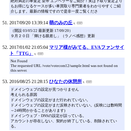
絶対満足の車査定 皇帝 エンペラーをご紹介！実は下取り査定より
もお得になるケースが多い車買取り専門業者をわかりやすくご紹
介します。最新の情報ですので是非一度ご覧くださ
2017/09/20 13:39:14
萌のみの丘
（開設 03/05/22 最新更新 17/09/20）
９月２０日 「輝ける眼差し」（ラノベ感想）更新
2017/01/02 21:05:04
マリア様がみてる、EVAファンサイ
ト「TTG」
Not Found
The requested URL /vote/votecom12/sample.html was not found on
this server.
2016/08/25 21:28:15
ひなたの休憩所
ドメインウェブの設定が見つかりません
考えられる原因
ドメインウェブの設定がまだ行われていない。
ドメインウェブの設定がまだ反映されていない。(反映には数時間
～24時間かかることがあります)
ドメインウェブ・DNSの設定が誤っている。
アカウントが存在しない、契約が終了している、削除されてい
る。