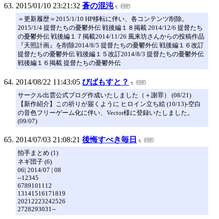
2015/01/10 23:21:32
蒼の混沌
＝更新履歴＝2015/1/10 HP移転に伴い、各コンテンツ削除。
2015/1/4 提督たちの憂鬱外伝 戦後編１８掲載 2014/12/6 提督たち
の憂鬱外伝 戦後編１７掲載2014/11/26 風来坊さんからの投稿作品
『天照計画』を削除2014/8/5 提督たちの憂鬱外伝 戦後編１６改訂
提督たちの憂鬱外伝 戦後編１５改訂2014/8/3 提督たちの憂鬱外伝
戦後編１６掲載 提督たちの憂鬱外伝
2014/08/22 11:43:05
びばもすと？
サークル出雲公式ブログ作成いたしました（＋謝罪） (08/21)
【新作紹介】この祈りが届くように ヒロイン立ち絵 (10/13)-空白
の音色フリーゲーム化に伴い、Vector様に登録いたしました。
(09/07)
2014/07/03 21:08:21
後悔すべき毎日
拍手まとめ (1)
ネギ団子 (6)
06| 2014/07 | 08
--12345
6789101112
13141516171819
20212223242526
2728293031--