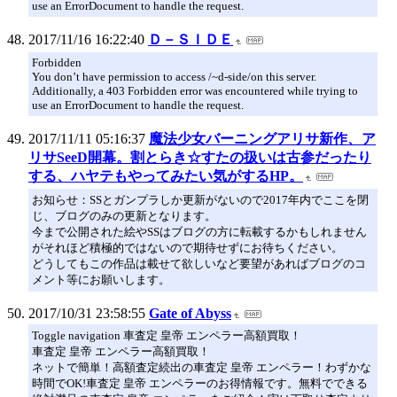
use an ErrorDocument to handle the request.
2017/11/16 16:22:40
Ｄ－ＳＩＤＥ
Forbidden
You don’t have permission to access /~d-side/on this server.
Additionally, a 403 Forbidden error was encountered while trying to
use an ErrorDocument to handle the request.
2017/11/11 05:16:37
魔法少女バーニングアリサ新作、ア
リサSeeD開幕。割とらき☆すたの扱いは古参だったり
する、ハヤテもやってみたい気がするHP。
お知らせ：SSとガンプラしか更新がないので2017年内でここを閉
じ、ブログのみの更新となります。
今まで公開された絵やSSはブログの方に転載するかもしれません
がそれほど積極的ではないので期待せずにお待ちください。
どうしてもこの作品は載せて欲しいなど要望があればブログのコ
メント等にお願いします。
2017/10/31 23:58:55
Gate of Abyss
Toggle navigation 車査定 皇帝 エンペラー高額買取！
車査定 皇帝 エンペラー高額買取！
ネットで簡単！高額査定続出の車査定 皇帝 エンペラー！わずかな
時間でOK!車査定 皇帝 エンペラーのお得情報です。無料でできる