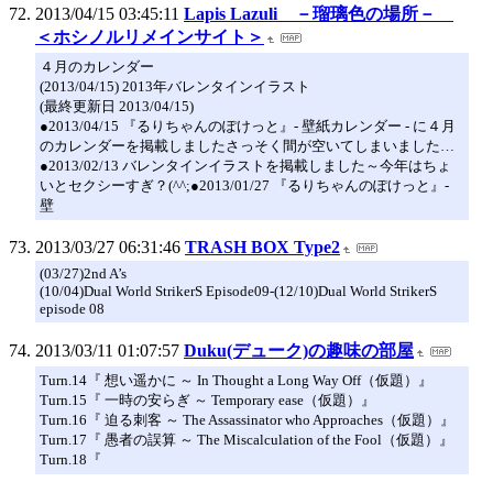
2013/04/15 03:45:11
Lapis Lazuli －瑠璃色の場所－
＜ホシノルリメインサイト＞
４月のカレンダー
(2013/04/15) 2013年バレンタインイラスト
(最終更新日 2013/04/15)
●2013/04/15 『るりちゃんのぽけっと』- 壁紙カレンダー - に４月
のカレンダーを掲載しましたさっそく間が空いてしまいました…
●2013/02/13 バレンタインイラストを掲載しました～今年はちょ
いとセクシーすぎ？(^^;●2013/01/27 『るりちゃんのぽけっと』-
壁
2013/03/27 06:31:46
TRASH BOX Type2
(03/27)2nd A’s
(10/04)Dual World StrikerS Episode09-(12/10)Dual World StrikerS
episode 08
2013/03/11 01:07:57
Duku(デューク)の趣味の部屋
Turn.14『 想い遥かに ～ In Thought a Long Way Off（仮題）』
Turn.15『 一時の安らぎ ～ Temporary ease（仮題）』
Turn.16『 迫る刺客 ～ The Assassinator who Approaches（仮題）』
Turn.17『 愚者の誤算 ～ The Miscalculation of the Fool（仮題）』
Turn.18『