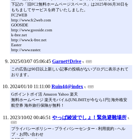
下記の「旧FC2無料ホームページスペース」は2025年06月30日を
もちましてサービスを終了いたしました。
FC2WEB
http://www.fc2web.com
GOOSIDE
http://www.gooside.com
k-free.net
http://www.k-free.net
Easter
http://www.easter.
2025/03/07 05:06:45
Garnet†Drive
この広告は90日以上新しい記事の投稿がないブログに表示されて
おります。
2024/01/10 11:11:00
Ruin44@index
Gポイントポイ活 Amazon Yahoo 楽天
無料ホームページ 楽天モバイル[UNLIMITが今なら1円] 海外格安
航空券 海外旅行保険が無料！
2023/10/02 00:46:51
やっぱ綾波でしょ！緊急避難場所
プライバシーポリシー - プライバシーセンター - 利用規約 - ヘル
プ・お問い合わせ