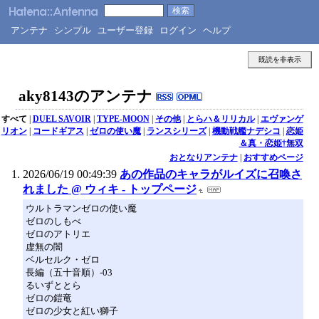
アンテナ
シンプル
ユーザー登録
ログイン
ヘルプ
既読を非表示
aky8143のアンテナ
すべて
|
DUEL SAVOIR
|
TYPE-MOON
|
その他
|
とらハ＆リリカル
|
エヴァンゲ
リオン
|
コードギアス
|
ゼロの使い魔
|
ランスシリーズ
|
機動戦艦ナデシコ
|
恋姫
＆真・恋姫†無双
おとなりアンテナ
|
おすすめページ
2026/06/19 00:49:39
あの作品のキャラがルイズに召喚さ
れました @ ウィキ - トップページ
ウルトラマンゼロの使い魔
ゼロのしもべ
ゼロのアトリエ
虚無の闇
ベルセルク・ゼロ
長編（五十音順）-03
るいずととら
ゼロの鎧竜
ゼロの少女と紅い獅子