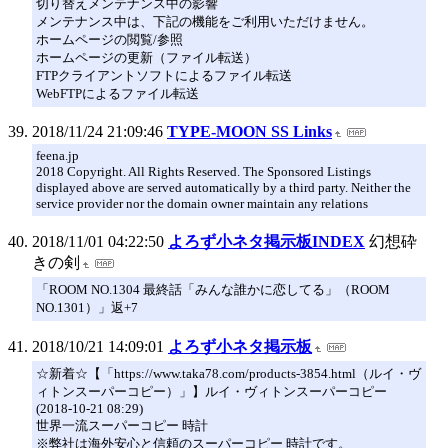
切り替えメンテナンス中の影響
メンテナンス中は、下記の機能をご利用いただけません。
ホームページの閲覧/参照
ホームページの更新（ファイル転送）
FTPクライアントソフトによるファイル転送
WebFTPによるファイル転送
2018/11/24 21:09:46
TYPE-MOON SS Links
feena.jp
2018 Copyright. All Rights Reserved. The Sponsored Listings
displayed above are served automatically by a third party. Neither the
service provider nor the domain owner maintain any relations
2018/11/01 04:22:50
よろず小ネタ掲示板INDEX
幻想砕
きの剣
「ROOM NO.1304 最終話「みんな誰かに恋してる」（ROOM
NO.1301）」返+7
2018/10/21 14:09:01
よろず小ネタ掲示板
☆新着☆【「https://www.taka78.com/products-3854.html（ルイ・ヴ
ィトンスーパーコピー）」】ルイ・ヴィトンスーパーコピー
(2018-10-21 08:29)
世界一流スーパーコピー 時計
※弊社は海外安心と信頼のスーパーコピー 時計です。