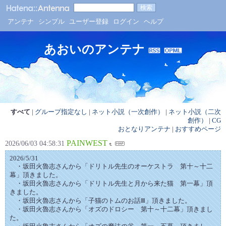
アンテナ
シンプル
ユーザー登録
ログイン
ヘルプ
あおいのアンテナ
すべて
|
グループ指定なし
|
ネット小説（一次創作）
|
ネット小説（二次
創作）
|
CG
おとなりアンテナ
|
おすすめページ
PAINWEST
2026/06/03 04:58:31
2026/5/31
・坂田火魯志さんから「ドリトル先生のオーケストラ 第十～十二
幕」頂きました。
・坂田火魯志さんから「ドリトル先生と月から来た猫 第一幕」頂
きました。
・坂田火魯志さんから「子猫のトムのお話Ⅲ」頂きました。
・坂田火魯志さんから「オズのドロシー 第十～十二幕」頂きまし
た。