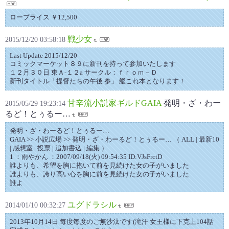
ロープライス ￥12,500
戦少女
2015/12/20 03:58:18
Last Update 2015/12/20
コミックマーケット８９に新刊を持って参加いたします
１２月３０日 東Ａ-１２a サークル：ｆｒｏｍ－Ｄ
新刊タイトル「提督たちの午後 参」 艦これ本となります！
甘辛流小説家ギルドGAIA
発明・ざ・わー
2015/05/29 19:23:14
るど！とぅるー…
発明・ざ・わーるど！とぅるー…
GAIA >> 小説広場 >> 発明・ざ・わーるど！とぅるー… （ ALL | 最新10
| 感想室 | 投票 | 追加書込 | 編集 ）
1 ：雨やかん ：2007/09/18(火) 09:54:35 ID:VJsFrctD
誰よりも、希望を胸に抱いて前を見続けた女の子がいました
誰よりも、誇り高い心を胸に前を見続けた女の子がいました
誰よ
ユグドラシル
2014/01/10 00:32:27
2013年10月14日 毎度毎度のご無沙汰です(滝汗 女王様に下克上104話