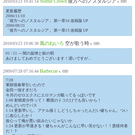
Nornir Crown
彼方へのノスタルジア
2010/03/23 19:41:14
更新履歴
2006/11/10
「彼方へのノスタルジア」 第一章16 改稿版 UP
2006/08/31
「彼方へのノスタルジア」 第一章15 改稿版 UP
風のねいろ
空が歌う時
2010/03/23 19:06:30
01 / 21 --- 闇の旋律と銀の唄
あけましておめでとうございます！遅いですが…
Barbecue
2009/07/28 07:16:44
7/28
軍師張春華引いたので
金田一強すぎだろ
今月のゼロエクスにエロマンガ載ってるっぽいです
1:06 射精差分作って！ 断面のトコだけでも良いから！
めんどいのでパス
1:14 更新早いし、アナル描くしどうしちゃったんだい健ちゃん。つい
に改心したか！
改心って俺が悪い奴みたいじゃないか
1:24 更新が早過ぎる！健ちゃんがこんなに早い筈がない！！貴様何者
だ！？