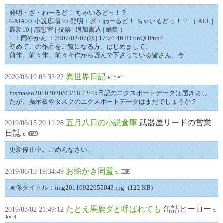
発明・ざ・わーるど！ ちゃいるどっ！？
GAIA >> 小説広場 >> 発明・ざ・わーるど！ ちゃいるどっ！？ （ ALL |
最新10 | 感想室 | 投票 | 追加書込 | 編集 ）
1 ：雨やかん ：2007/02/07(水) 17:24:46 ID:onQHPnn4
初めてこの作品をご覧になる方、はじめまして。
前作、前々作、前々々作から読んで下さっている皆さん、今
異世界日記
2020/03/19 03:33:22
fnsmasao20102020/03/18 22:45日記のエクスポートデータは届きまし
たが、掲示板やタスクのエクスポートデータはまだでしょうか？
五月八日の小説倉庫
武器屋リードの営業
2019/06/15 20:11:28
日誌
更新停止中。ごめんなさい。
お絵かき同盟
2019/06/13 19:34:49
画像タイトル：img20110922055043.jpg -(122 KB)
たとえ馬鹿ダと呼ばれても
缶詰ヒーロー
2019/03/02 21:49:12