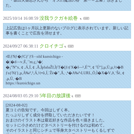
・坂田火魯志さんから「オズの魔法の谷 第一～五幕」頂きまし
た。
没我ラクガキ絵巻
2025/10/14 16:08:59
上記広告は1ヶ月以上更新のないブログに表示されています。新しい記
事を書くことで広告を消せます。
クロイチゴ
2024/09/27 06:38:11
‹ŒƒNƒ�ƒCƒ`ƒS - old kuroichigo -
�¦�d—v‚È‚¨’m‚ç‚¹�¦
�¡”N“x‚￠‚Á‚Ï‚￠‚Å‚ÌplalaŽI‚ÌƒT�[ƒrƒX�I—¹‚É”º‚￠ˆÚ“]‚µ‚Ü‚µ‚½�B
ƒuƒNƒ}‚µ‚Ä‰º‚³‚Á‚½•û‚Í‚¨Žè�”‚Å‚·‚ª�A‰º‹LURL‚Ö‚Ì�X�V‚ð‚¨Šè‚￠
‚µ‚Ü‚·�B
https://kuroichigo.un
5年目の放課後
2024/08/03 05:29:10
[2024-08-02]
夏コミの告知です。今回はしずく本。
たっぷりしずく成分を摂取していただきたいです！
おまけのイラスト本は最近好きな作品を色々描きました。
セットに小さめだけどタペストリーを付けるのは初めて。
そのイラストと同じシチュで等身大タペストリーもくるしずで