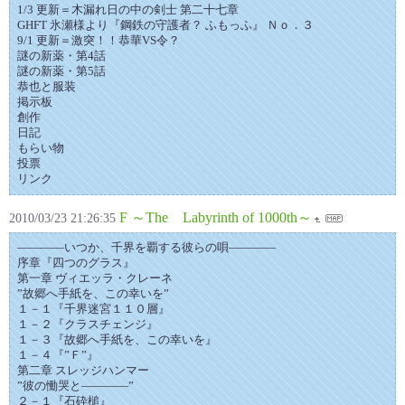
1/3 更新＝木漏れ日の中の剣士 第二十七章
GHFT 氷瀬様より『鋼鉄の守護者？ ふもっふ』 Ｎｏ．３
9/1 更新＝激突！！恭華VS令？
謎の新薬・第4話
謎の新薬・第5話
恭也と服装
掲示板
創作
日記
もらい物
投票
リンク
F ～The Labyrinth of 1000th～
2010/03/23 21:26:35
――――いつか、千界を覇する彼らの唄――――
序章『四つのグラス』
第一章 ヴィエッラ・クレーネ
”故郷へ手紙を、この幸いを”
１－１『千界迷宮１１０層』
１－２『クラスチェンジ』
１－３『故郷へ手紙を、この幸いを』
１－４『”Ｆ”』
第二章 スレッジハンマー
”彼の慟哭と――――”
２－１『石砕槌』