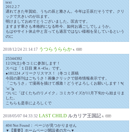
text
2012.2.7
遅れてきた年賀絵、うちの辰と雅さん。今年は壬辰だそうです。クリ
ックで大きいのが出ます。
明けましておめでとうございました。匡吉です。
ますます寒さも本格的になる昨今、如何お過ごしでしょうか。
もはやサイト休止中と言っても過言ではない様相を呈しているという
のに
うつらうららか
2018/12/24 21:14:17
25344392
12/29(土) 冬コミに参加します！
スペは「１日目 東Ａ-45a」です。
●181224 メリークリスマス！（冬コミ原稿
今回の新刊はごちうさ！画像クリックで頒布情報表示です。
「ごちうさ」で漫画を描けて感激！どうぞよろしくお願いします！٩(
’ω’ )و
ついに「ぼくたちのリメイク」コミカライズが11月下旬から始まりま
した。
こちらも是非によろしくで
LAST CHILD
ルカリア王国記
2018/05/07 04:33:32
404 Not Found： ページが見つかりません
▼【重要】ホームページ開設者の方へ▼