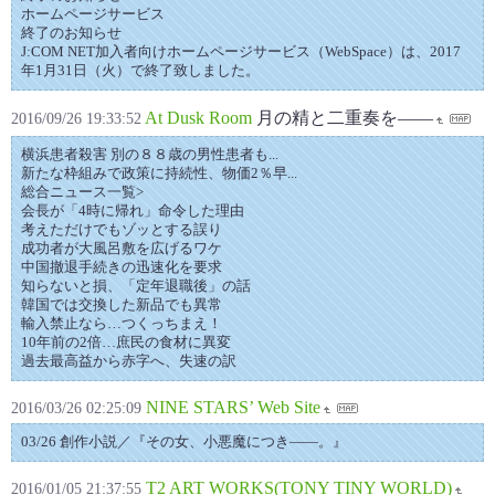
ホームページサービス
終了のお知らせ
J:COM NET加入者向けホームページサービス（WebSpace）は、2017
年1月31日（火）で終了致しました。
At Dusk Room
月の精と二重奏を――
2016/09/26 19:33:52
横浜患者殺害 別の８８歳の男性患者も...
新たな枠組みで政策に持続性、物価2％早...
総合ニュース一覧>
会長が「4時に帰れ」命令した理由
考えただけでもゾッとする誤り
成功者が大風呂敷を広げるワケ
中国撤退手続きの迅速化を要求
知らないと損、「定年退職後」の話
韓国では交換した新品でも異常
輸入禁止なら…つくっちまえ！
10年前の2倍…庶民の食材に異変
過去最高益から赤字へ、失速の訳
NINE STARS’ Web Site
2016/03/26 02:25:09
03/26 創作小説／『その女、小悪魔につき――。』
T2 ART WORKS(TONY TINY WORLD)
2016/01/05 21:37:55