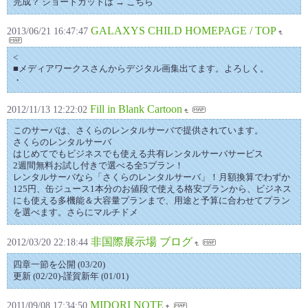
完成？ ショートカットは → こちら
GALAXYS CHILD HOMEPAGE / TOP
2013/06/21 16:47:47
<
■メディアワークスさんからデジタル画集出てます。よろしく。
・
Fill in Blank Cartoon
2012/11/13 12:22:02
このサーバは、さくらのレンタルサーバで提供されています。
さくらのレンタルサーバ
はじめてでもビジネスでも使える共有レンタルサーバサービス
2週間無料お試し付きで選べる全5プラン！
レンタルサーバなら「さくらのレンタルサーバ」！月額換算でわずか
125円、缶ジュース1本分のお値段で使える格安プランから、ビジネス
にも使える多機能＆大容量プランまで、用途と予算に合わせてプラン
を選べます。さらにマルチドメ
非国際展示場 ブログ
2012/03/20 22:18:44
四章一節を公開 (03/20)
更新 (02/20)-謹賀新年 (01/01)
MIDORI NOTE
2011/09/08 17:34:50