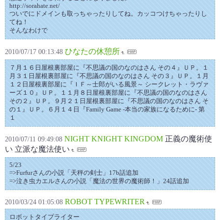
http://sorahate.net/
ついでにドメインも取っちゃったりしてね。カッコつけちゃったりし
てね！
そんなわけで
ひなたの休憩所
2010/07/17 00:13:48
７月１６日屋根裏部屋に『不思議の国のなのはさん その４』ＵＰ。１
月３１日屋根裏部屋に『不思議の国のなのはさん その３』ＵＰ。１月
１２日屋根裏部屋に『ＩＦ～士郎がいる風景～ シークレット・ラヴァ
ーズ１０』ＵＰ。１１月８日屋根裏部屋に『不思議の国のなのはさん
その２』ＵＰ。９月２１日屋根裏部屋に『不思議の国のなのはさん そ
の１』ＵＰ。６月１４日『Family Game -本当の家族になるために- 第
１
NIGHT KNIGHT KINGDOM
正義の魔術使
2010/07/11 09:49:08
い 立派な魔法使い
5/23
=>Furfurさんの小説「天秤の剣士」17b話追加
=>泣き虫カエルさんの小説「魔法の世界の魔術師！」24話追加
ROBOT TYPEWRITER
2010/03/24 01:05:08
ロボットタイプライター