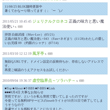
11/08/25 BLOG随時更新中
暑くてかなーり弱ってます（；゜ー゜)ノ
ジェリクルクロネコ
正義の味方と悪い魔
2011/05/21 10:45:45
法使い
拝啓 白銀武様（Muv-Luv） (05/21)
正義の味方と悪い魔法使い 043 （Fate×ネギま!） (11/28)-わたしの愛し
いお兄様 09 （灼眼のシャナ） (07/14)
風牙亭
2011/03/10 12:12:19
無効なURLです。ドメイン設定の反映待ちか、存在しないアドレスで
す。
再度ご確認のうえアクセスをお試しください
虚空臨界点～ソラハテ～
2010/09/04 19:36:37
■Top ■About ■T-BBS ■P-BBS ■Link
■■■9月4日 大事なお知らせ
突然ですが、というか私も突然で驚いてしまったのですが
今使ってる無料HPサービスのiswebライトが10月31日で終了してしま
うそうなので
急遽サイトを移転することになりました。