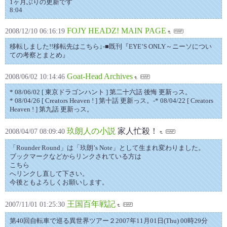
1ヶ月ぶりの更新です
8:04
FOJY HEADZ! MAIN PAGE
2008/12/10 06:16:19
移転しました!!移転先はこちら↓-■既刊『EYE’S ONLY～ニーソについ
ての考察とまとめ』
Goat-Head Archives
2008/06/02 10:14:46
* 08/06/02 [ 東京ドラゴンハント ] 第二十六話 後悔 更新っス。
* 08/04/26 [ Creators Heaven ! ] 第十話 更新っス。-* 08/04/22 [ Creators
Heaven ! ] 第九話 更新っス。
玖朗人の小説
家人忙殺！
2008/04/07 08:09:40
「Rounder Round」は「玖朗’s Note」として生まれ変わりました。
ブックマークなどからリンクされている方は
こちら
へリンクし直して下さい。
今後ともよろしくお願いします。
王国百年戦記
2007/11/01 01:25:30
第40回自転車で巡る異世界ツアー２2007年11月01日(Thu) 00時29分