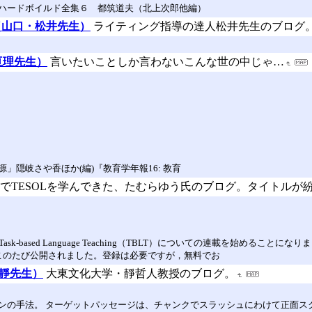
ハードボイルド全集６ 都筑道夫（北上次郎他編）
（山口・松井先生）
ライティング指導の達人松井先生のブログ
・亘理先生）
言いたいことしか言わないこんな世の中じゃ…
源」隠岐さや香ほか(編)『教育学年報16: 教育
でTESOLを学んできた、たむらゆう氏のブログ。タイトルが
k-based Language Teaching（TBLT）についての連載を始める
このたび公開されました。登録は必要ですが，無料でお
大・靜先生）
大東文化大学・靜哲人教授のブログ。
ンの手法。 ターゲットパッセージは、チャンクでスラッシュにわけて正面ス