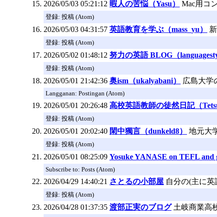
2026/05/03 05:21:12
暇人の苦悩（Yasu）
Mac用コ
登録: 投稿 (Atom)
2026/05/03 04:31:57
英語教育を学ぶ（mass_yu）
新
登録: 投稿 (Atom)
2026/05/02 01:48:12
努力の英語 BLOG（languagest
登録: 投稿 (Atom)
2026/05/01 21:42:36
奥ism（ukalyabani）
広島大学
Langganan: Postingan (Atom)
2026/05/01 20:26:48
高校英語教師の徒然日記（Tetsuo 
登録: 投稿 (Atom)
2026/05/01 20:02:40
閑中獨言（dunkeld8）
地元大
登録: 投稿 (Atom)
2026/05/01 08:25:09
Yosuke YANASE on TEFL and ge
Subscribe to: Posts (Atom)
2026/04/29 14:40:21
さとるの小部屋
自分の(主に
登録: 投稿 (Atom)
2026/04/28 01:37:35
渡部正実のブログ
土岐商業高