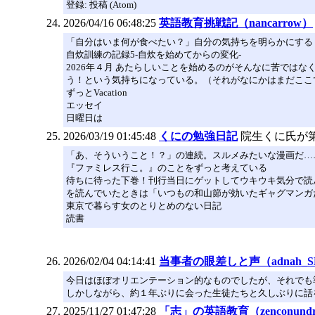
登録: 投稿 (Atom)
2026/04/16 06:48:25
英語教育挑戦記（nancarrow）
「自分はいま何が食べたい？」自分の気持ちを明らかにする
自炊訓練の記録5-自炊を始めてからの変化-
2026年４月 あたらしいことを始めるのがそんなに苦では
う！という気持ちになっている。（それがなにかはまだここ
ずっとVacation
エッセイ
日曜日は
2026/03/19 01:45:48
くにの勉強日記
院生くに氏が
「あ、そういうこと！？」の連続。スルメみたいな漫画だ…
『ファミレス行こ。』のことをずっと考えている
待ちに待った下巻！刊行当日にゲットしてウキウキ気分で読
を読んでいたときは「いつもの和山節が効いたギャグマンガ
東京で暮らす女のとりとめのない日記
読書
2026/02/04 04:14:41
当事者の眼差しと声（adnah_
今日はほぼオリエンテーション的なものでしたが、それでも
しかしながら、約１年ぶりに会った生徒たちと久しぶりに話
2025/11/27 01:47:28
「志」の英語教育（zenconund