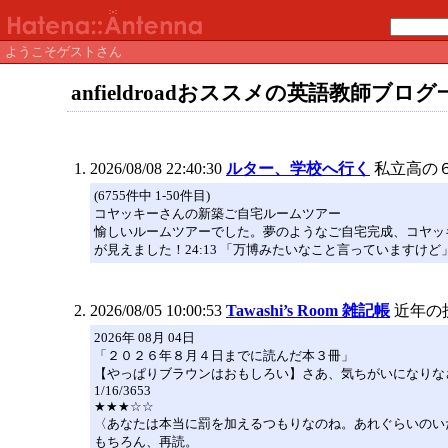
ようこそゲストさん
anfieldroadおススメの英語教師ブログ
2026/08/08 22:40:30
ルター、学校へ行く
私立高の
(6755件中 1-50件目)
コヤッキーさんの新築ご自宅ルームツアー
愉しいルームツアーでした。夢のようなご自宅完成、コヤッキ
が見えました！24:13 「万博みたいなこと言っていますけ
2026/08/05 10:00:53
Tawashi’s Room 雑記帳
近年の
2026年 08月 04日
「２０２６年８月４日までに読んだ本３冊」
【やっぱりブラウンはおもしろい】さあ、気ちがいになりな
1/16/3653
★★★☆☆
〈あなたは本当に罰を加えるつもりなのね。あれぐらいのい
もちろん、再読。