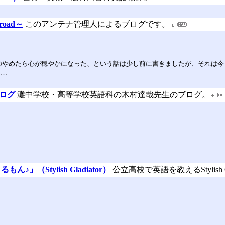
droad～
このアンテナ管理人によるブログです。
panとか開くのやめたら心が穏やかになった、という話は少し前に書きましたが、そ
け…
ブログ
灘中学校・高等学校英語科の木村達哉先生のブログ。
（Stylish Gladiator）
公立高校で英語を教えるStylish 