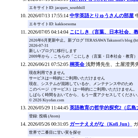
エキサイトID: jacques_southhill
2026/07/13 17:55:14
中学英語とりゅうさんの部屋
エキサイトID: kakkoesoma
2026/07/05 04:14:04
こにしき（言葉、日本社会、
2026年6月更新中止。新ブログ TERASAWA Takunori's blog (http
2026-07-31
新しいブログに移行します
2009年から，こちらの「こにしき（言葉・日本社会・教育）」という
2026/06/21 07:52:05
桐英会
浅野博先生、土屋澄男
現在利用できません
サービスは一時的にご利用いただけません
現在、システムが混雑しているか、メンテナンス中のため
このページ（サービス）は一時的にご利用いただけません。
しばらく時間をおいてから、もう一度アクセスしてください
© 2026 Kiyofan.com
2026/05/29 11:44:45
英語教育の哲学的探究2（広島
登録: 投稿 (Atom)
2026/05/26 00:31:05
ガーナええがな（Kofi Jun）
世界で二番目に甘い実を探せ