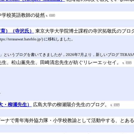
中学校英語教師の徒然
教育）（寺沢氏）
東京大学大学院博士課程の寺沢拓敬氏のブロ
s://terasawat.hateblo.jp/) に移転しました。
ブログを書いてきましたが，2026年7月より，新しいブログ TERASAWA Taku
先生、松山薫先生、田崎清忠先生が紡ぐリレーエッセイ。
。
大・柳瀬先生）
広島大学の柳瀬陽介先生のブログ。
ガーナで青年海外協力隊・小学校教諭として活動中する、とあ