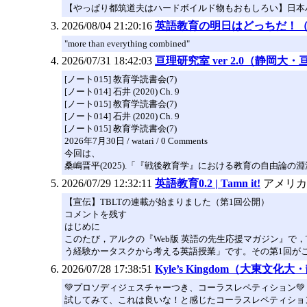
【やっぱり都筑道夫はハードボイルド物もおもしろい】日本
2026/08/04 21:20:16
英語教育の明日はどっちだ！
"more than everything combined"
2026/07/31 18:42:03
亘理研究室 ver 2.0（静岡大
[ノート015] 教育学読書会(7)
[ノート014] 石井 (2020) Ch. 9
[ノート015] 教育学読書会(7)
[ノート014] 石井 (2020) Ch. 9
[ノート015] 教育学読書会(7)
2026年7月30日 / watari / 0 Comments
今回は、
桑嶋晋平(2025).「『戦後教育学』における教育の自由論の淵
2026/07/29 12:32:11
英語教育0.2 | Tamn it!
アメリカ
【宣伝】TBLTの連載が始まりました（第1回公開）
コメントを残す
はじめに
このたび，アルクの『Web版 英語の先生応援マガジン』で，Tas
う経験かータスクから考える英語授業」です。その第1回が
2026/07/28 17:38:51
Kyle’s Kingdom（大東文化
💚プロソディジェスチャーつき、コーラスレペティション💚
試してみて、これは良いな！と感じたコーラスレペティショ