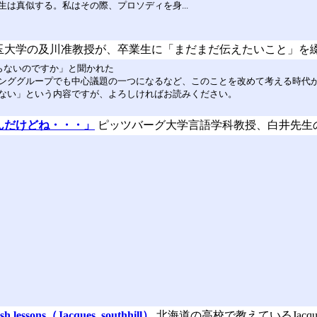
は真似する。私はその際、プロソディを身...
玉大学の及川准教授が、卒業生に「まだまだ伝えたいこと」を
ればならないのですか」と聞かれた
キンググループでも中心議題の一つになるなど、このことを改めて考える時代
ない」という内容ですが、よろしければお読みください。
んだけどね・・・」
ピッツバーグ大学言語学科教授、白井先生
sh lessons（Jacques_southhill）
北海道の高校で教えているJacques