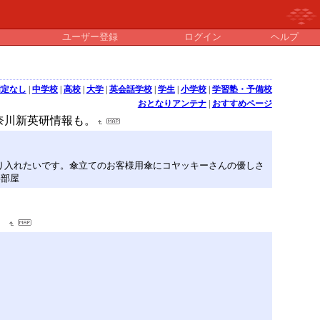
ユーザー登録
ログイン
ヘルプ
指定なし
|
中学校
|
高校
|
大学
|
英会話学校
|
学生
|
小学校
|
学習塾・予備校
おとなりアンテナ
|
おすすめページ
奈川新英研情報も。
取り入れたいです。傘立てのお客様用傘にコヤッキーさんの優しさ
事部屋
。