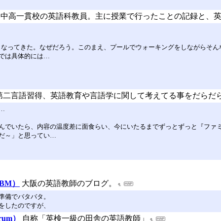
中高一貫校の英語科教員。主に授業で行ったことの記録と、
なくなってきた。なぜだろう。このまえ、プールでウォーキングをしながらそ
では具体的には…
第二言語習得、英語教育や言語学に関して考えてる事をだらだ
…
んでいたら、内容の温度差に面食らい、今にいたるまでずっとずっと『ファミ
だ～」と思ってい…
SBM）
大阪の英語教師のブログ。
準備でバタバタ。
をしたのですが、
rum）
自称「英検一級の田舎の英語教師」