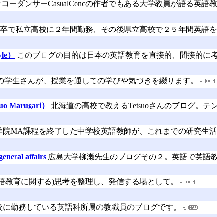
ンコーダンサーCasualConcの作者でもある大学教員が語る英
卒で私立高校に２年間勤務、その後県立高校で２５年間英語を
yle）
このブログの目的は日本の英語教育を直接的、間接的に
の学生さんが、授業を通しての学びや気づきを綴ります。
Marugari）
北海道の高校で教えるTetsuoさんのブログ。
学院MA課程を終了した中学校英語教師が、これまでの研究生
neral affairs
広島大学柳瀬先生のブログその２。英語で英語
英語教育に関する)思考を整理し、発信する場として。
校に勤務している英語科所属の教職員のブログです。