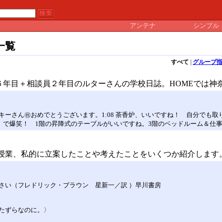
アンテナ
シンプル
一覧
すべて
|
グループ
６年目＋相談員２年目のルターさんの学校日誌。HOMEでは神
ーさん㊗おめでとうございます。1:08 茶香炉、いいですね！ 自分でも
ど」で爆笑！ 1階の昇降式のテーブルがいいですね。3階のベッドルーム＆仕
授業、私的に立案したことや考えたことをいくつか紹介します
さい（フレドリック・ブラウン 星新一／訳 ）早川書房
たずらなのに。〉