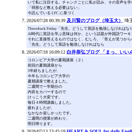
いて私に注目する。チャンクごとに私が読み、その音声を学生
「弱形など教える必要はない」
今読んでいる LFC に基づく
2026/07/28 00:39:39
及川賢のブログ（埼玉大）
埼
Throwback Friday「先生。どうして英語を勉強しなけ
AI時代に英語を学ぶ意味は何か、という話題が外国語ワー
それに直接答えるものではなく、むしろ、「答えが見つから
「先生。どうして英語を勉強しなければなら
2026/07/18 16:09:12
白井恭弘ブログ 「まっ、いい
コロンビア大学の夏期講座（２）
前回の夏期講座から
3年経ちましたが、
今年もコロンビア大学の
夏期講座で教えました。
二週間で一学期分の
内容をカバーするので
けっこう大変です。
毎日４時間講義しました。
疲れましたが、
なかなか楽しかったです。
二週間の授業が終わり、
明日帰ります。
2026/07/13 23:45:19
HEART & SOUL for daily Engli