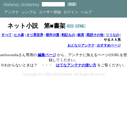
アンテナ
シンプル
ユーザー登録
ログイン
ヘルプ
ネット小説 第■書架
すべて
|
ヒカ碁
|
オリ異世界
|
傑作10選
|
戦記もの
|
銀英
|
既読その他
|
リリなの
|
やるＡＡ系
おとなりアンテナ
|
おすすめページ
arelxeondraさん専用の
編集ページ
から、アンテナに加えるページのURLを登
録してください。
※わからないときは？ ・・・
はてなアンテナの使い方
をご覧ください。
Copyright (C) 2002-2026 hatena. All Rights Reserved.