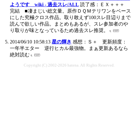
ようです wiki - 過去スレ/ALL
読了感：ＥＸ＋＋＋
完結 ■凄まじい総文量。原作ＤＱＭテリワンをベース
にした究極クロス作品。取り敢えず100スレ目辺りまで
読んで欲しい作品。まとめもあるが、スレ参加者のや
り取りが味となっているため過去スレ推奨。
2014/06/10 10:58:13
星の輝き
感想：Ｓ＋ 更新頻度：
一年半エター 逆行ヒカル最強物。まぁ更新あるなら
絶対読む
Copyright (C) 2002-2026 hatena. All Rights Reserved.