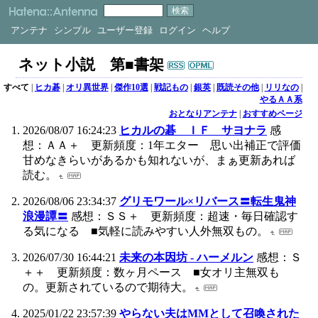
アンテナ
シンプル
ユーザー登録
ログイン
ヘルプ
ネット小説 第■書架
すべて
|
ヒカ碁
|
オリ異世界
|
傑作10選
|
戦記もの
|
銀英
|
既読その他
|
リリなの
|
やるＡＡ系
おとなりアンテナ
|
おすすめページ
2026/08/07 16:24:23
ヒカルの碁 ＩＦ サヨナラ
感
想：ＡＡ＋ 更新頻度：1年エター 思い出補正で評価
甘めなきらいがあるかも知れないが、まぁ更新あれば
読む。
2026/08/06 23:34:37
グリモワール×リバース〓転生鬼神
浪漫譚〓
感想：ＳＳ＋ 更新頻度：超速・毎日確認す
る気になる ■気軽に読みやすい人外無双もの。
2026/07/30 16:44:21
未来の本因坊 - ハーメルン
感想：Ｓ
＋＋ 更新頻度：数ヶ月ペース ■女オリ主無双も
の。更新されているので期待大。
2025/01/22 23:57:39
やらない夫はMMとして召喚された